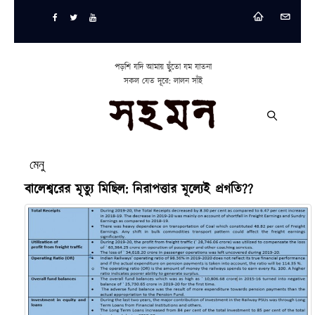
পড়শি যদি আমায় ছুঁতো যম যাতনা
সকল যেত দূরে: লালন সাঁই
মেনু
বালেশ্বরের মৃত্যু মিছিল: নিরাপত্তার মূল্যেই প্রগতি??