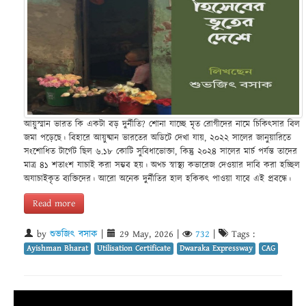
আয়ুস্মান ভারত কি একটা বড় দুর্নীতি? শোনা যাচ্ছে মৃত রোগীদের নামে চিকিৎসার বিল
জমা পড়েছে। বিহারে আয়ুষ্মান ভারতের অডিটে দেখা যায়, ২০২২ সালের জানুয়ারিতে
সংশোধিত টার্গেট ছিল ৬.১৮ কোটি সুবিধাভোক্তা, কিন্তু ২০২৪ সালের মার্চ পর্যন্ত তাদের
মাত্র ৪১ শতাংশ যাচাই করা সম্ভব হয়। অথচ স্বাস্থ্য কভারেজ দেওয়ার দাবি করা হচ্ছিল
অযাচাইকৃত ব্যক্তিদের। আরো অনেক দুর্নীতির হাল হকিকৎ পাওয়া যাবে এই প্রবন্ধে।
Read more
by
শুভজিৎ বসাক
|
29 May, 2026
|
732
|
Tags :
Ayishman Bharat
Utilisation Certificate
Dwaraka Expressway
CAG