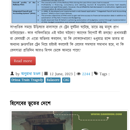
সাম্প্রতিক সময়ে উড়িষ্যার বালাসরে যে ট্রেন দুর্ঘটনা ঘটেছে, তাতে বহু মানুষ প্রাণ
হারিয়েছেন। কার গাফিলতিতে এই ঘটনা ঘটলো? ক্যাগের রিপোর্ট কী বলছে? প্রধানমন্ত্রী
বা রেলমন্ত্রী যে এতো অভিনয় করলেন, তা কি লোকদেখানো? শুধুমাত্র বন্দে ভারত বা
অন্যান্য দ্রুতগতির ট্রেন নিয়ে হইচই করলেই কি রেলের সমস্যার সমাধান হবে, না কি
রেলযাত্রা প্রতিদিন আরও বিপদ ডেকে আনতে পারে?
Read more
by
অনুরাধা মণ্ডল
|
12 June, 2023
|
2244
|
Tags :
Orissa Train Tragedy
Balasore
CAG
হিসেবের ভূতের দেশে