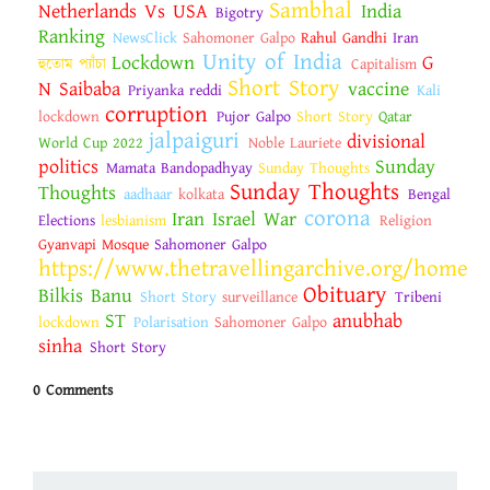
Sambhal
Netherlands Vs USA
India
Bigotry
Ranking
NewsClick
Sahomoner Galpo
Rahul Gandhi
Iran
Unity of India
Lockdown
G
হুতোম প্যাঁচা
Capitalism
Short Story
N Saibaba
vaccine
Priyanka reddi
Kali
corruption
lockdown
Pujor Galpo
Short Story
Qatar
jalpaiguri
divisional
World Cup 2022
Noble Lauriete
politics
Sunday
Mamata Bandopadhyay
Sunday Thoughts
Sunday Thoughts
Thoughts
aadhaar
kolkata
Bengal
corona
Iran Israel War
Elections
lesbianism
Religion
Gyanvapi Mosque
Sahomoner Galpo
https://www.thetravellingarchive.org/home
Obituary
Bilkis Banu
Short Story
surveillance
Tribeni
ST
anubhab
lockdown
Polarisation
Sahomoner Galpo
sinha
Short Story
0 Comments