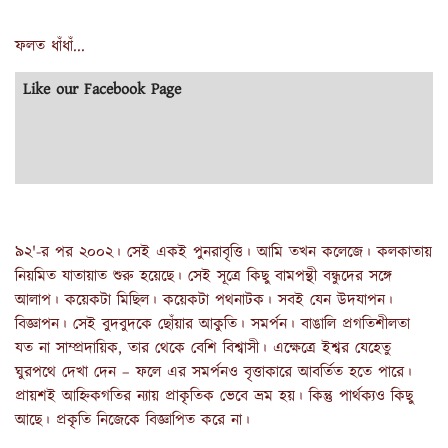
ফলত ধাঁধাঁ...
Like our Facebook Page
৯২'-র পর ২০০২। সেই একই পুনরাবৃত্তি। আমি তখন কলেজে। কলকাতায়
নিয়মিত যাতায়াত শুরু হয়েছে। সেই সূত্রে কিছু বামপন্থী বন্ধুদের সঙ্গে
আলাপ। কয়েকটা মিছিল। কয়েকটা পথনাটক। সবই যেন উদযাপন।
বিজ্ঞাপন। সেই বুদবুদকে ছোঁয়ার আকুতি। সমর্পন। বাঙালি প্রগতিশীলতা
যত না সাম্প্রদায়িক, তার থেকে বেশি বিশ্বাসী। এক্ষেত্রে ইশ্বর যেহেতু
ঘুরপথে দেখা দেন – ফলে এর সমর্পনও বৃত্তাকারে আবর্তিত হতে পারে।
প্রায়শই আহ্নিকগতির ন্যায় প্রাকৃতিক ভেবে ভ্রম হয়। কিন্তু পার্থক্যও কিছু
আছে। প্রকৃতি নিজেকে বিজ্ঞাপিত করে না।