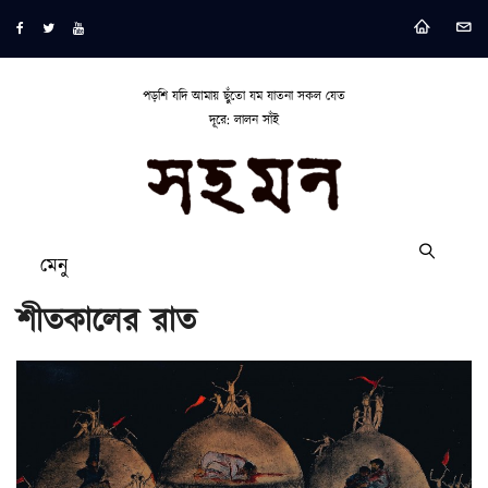
পড়শি যদি আমায় ছুঁতো যম যাতনা সকল যেত
দূরে: লালন সাঁই
মেনু
শীতকালের রাত