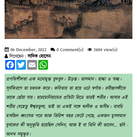
06 December, 2022
0 Comment(s)
2604 view(s)
লিখেছেন :
সাদিক হোসেন
Facebook
Twitter
Email
WhatsApp
প্রগতিশীলতা এক মনোমুগ্ধ বুদবুদ। উড়ন্ত। ভাসমান। হাল্কা ও স্বচ্ছ।
সূর্যকিরণে তা চকচক করে। কবিতায় তা হয়ে ওঠে স্বর্ণাভ। রবীন্দ্রসঙ্গীতে
তাকে ছোঁয়া যায়। হারমোনিয়ামের প্রতিটা রিডে তারই শরীর। আবার এই
শরীর যেহেতু ঈশ্বরতুল্য, তাই তা একই সঙ্গে অলীক ও অসীম। বাবরি
মসজিদ ধ্বংসের পরে আজ তিরিশ বছর কেটে গেছে, একজন মুসলমান
যুবকের কী অনুভূতি হয়েছিল সেদিন, আজ ই বা তিনি কী ভাবেন... ছবি -
আনখ সমুদ্দুর।