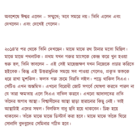
অবশেষে ঈশ্বর এলেন – সম্মুখে; তবে সমরে নয়। তিনি এলেন এবং
দেখলেন। এবং দেখেই গেলেন।
২০১৪'র পর থেকে তিনি দেখছেন। মাঝে মাঝে রথ টানার মতো মিছিল।
মাঝে মাঝে পথনাটক। প্রথম যখন গরুর মাংসকে কেন্দ্র করে খুন হওয়া
শুরু হল, তিনি ভাবলেন – এই সেই মাহেন্দ্রক্ষণ যখন নিজেকে প্রচার করিতে
হইবেক। কিন্তু এই উত্তরাধুনিক সময়ে সব পাওয়া গেলেও, প্রকৃত ভক্তকে
ধরে রাখা মুশকিল। ফলত গরু ক্রমে বিরতি লইল। পড়ে থাকিল সিএএ।
সেটিও এখন অস্তমিত। এখনো বিরোধী জোট সগর্বে ঘোষণা করতে পারল না
যে তারা ক্ষমতায় এলে সিএএ বাতিল করবে। এখনো আদালতের প্রতি
তাঁদের অগাধ আস্থা। বিশ্বাসীদের আস্থা ছাড়া হারানোর কিছু নেই। তাই
আস্থাটাই এদের সম্বল। বিলকিস বানু ছবি হয়ে থাকবেন। চিহ্ন হয়ে
থাকবেন। তাঁকে মাঝে মাঝে ডিস্টার্ব করা হবে। মাঝে মাঝে তাঁকে ঘিরে
সোনালি বুদবুদের সেমিনার গঠিত হবে।