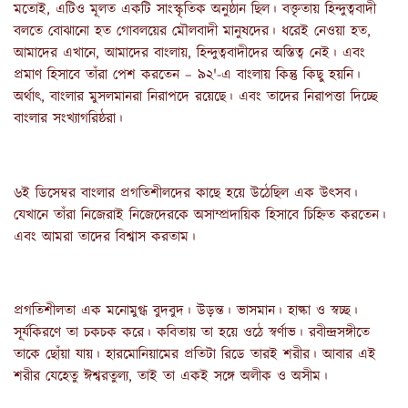
মতোই, এটিও মূলত একটি সাংস্কৃতিক অনুষ্ঠান ছিল। বক্তৃতায় হিন্দুত্ববাদী
বলতে বোঝানো হত গোবলয়ের মৌলবাদী মানুষদের। ধরেই নেওয়া হত,
আমাদের এখানে, আমাদের বাংলায়, হিন্দুত্ববাদীদের অস্তিত্ব নেই। এবং
প্রমাণ হিসাবে তাঁরা পেশ করতেন – ৯২'-এ বাংলায় কিন্তু কিছু হয়নি।
অর্থাৎ, বাংলার মুসলমানরা নিরাপদে রয়েছে। এবং তাদের নিরাপত্তা দিচ্ছে
বাংলার সংখ্যাগরিষ্ঠরা।
৬ই ডিসেম্বর বাংলার প্রগতিশীলদের কাছে হয়ে উঠেছিল এক উৎসব।
যেখানে তাঁরা নিজেরাই নিজেদেরকে অসাম্প্রদায়িক হিসাবে চিহ্নিত করতেন।
এবং আমরা তাদের বিশ্বাস করতাম।
প্রগতিশীলতা এক মনোমুগ্ধ বুদবুদ। উড়ন্ত। ভাসমান। হাল্কা ও স্বচ্ছ।
সূর্যকিরণে তা চকচক করে। কবিতায় তা হয়ে ওঠে স্বর্ণাভ। রবীন্দ্রসঙ্গীতে
তাকে ছোঁয়া যায়। হারমোনিয়ামের প্রতিটা রিডে তারই শরীর। আবার এই
শরীর যেহেতু ঈশ্বরতুল্য, তাই তা একই সঙ্গে অলীক ও অসীম।