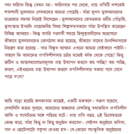
গদ্য সাহিত্য কিন্তু তেমন নয়। স্বাধীনতার পর থেকে, প্রায় প্রতিটি দশকেই
শক্তশালী মুসলমান লেখকদের আমরা পেয়েছি। তাঁরা মূলত মুসলমানদের
মধ্যেকার সমস্যা নিয়েই লিখেছেন। মুসলমানদের ভেতরকার ধর্মীয় গোঁড়ামি,
কুসংস্কার ইত্যাদি প্রয়োজনীয় বিষয় শিল্পসম্মতভাবে তাঁরা উপস্থিত করেছেন
বিভিন্ন আখ্যানে। কিন্তু বাবরি পরবর্তী সময়ে হিন্দুত্ববাদীদের আগ্রাসনে
কীভাবে মুসলমানদের কোণঠাসা করা হয়েছে, কীভাবে তাদের দৈনন্দিনতাকে
নিয়ন্ত্রণ করা হয়েছে - তার বিস্তৃত আখ্যান এখনো আমরা সেইভাবে পাইনি।
তাহলে কি আমাদের প্রগতিশীলতার চর্চার মধ্যেই ফাঁক থেকে গেছে? কিছু
জটিল ও আত্মসমালোচনামূলক প্রশ্ন উত্থাপন করতে ভয় পাচ্ছি? ভয় পাচ্ছি,
কারণ, এইধরনের প্রশ্ন উত্থাপন করলে প্রগতিশীলতার তকমা খসে যেতে
পারে ব'লে?
আমি বড়ো হয়েছি কলকাতার কাছেই, একটি মফস্বলে। তরুণ বয়েসে,
লেখালিখি করার সুবাদে, আমাদের অঞ্চলের বেশকিছু তথাকথিত প্রগতিশীল
ব্যাক্তি ও সংঘটনের সঙ্গে পরিচয় ঘটে। প্রায় প্রতি বছর, ৬ই ডিসেম্বরকে
কেন্দ্র করে, তাঁরা কিছু না কিছু অনুষ্ঠান করতেন। সেইসব অনুষ্ঠানে কবিতা,
গান ও ছোটোখাটো বক্তৃতা দেওয়া হত। যে-কোনো সাংস্কৃতিক অনুষ্ঠানের