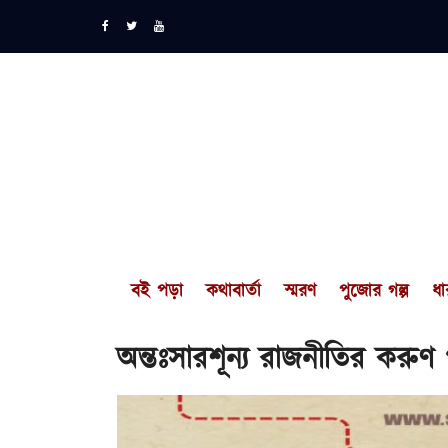
বই পড়া
কথাবার্তা
স্মরণ
পুজোর গল্প
ধা
অন্তঃসারশূন্য রাজনীতির করুণ