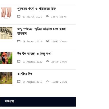
পুরুষের খৎনা ও পরিচয়ের চিহ্ন
13 March, 2020
33579 Views
জম্মু গণহত্যা: স্মৃতির আড়ালে চলে যাওয়া
ইতিহাস
09 August, 2019
25987 Views
ঈদ-উল-আজহা ও কিছু কথা
01 August, 2020
23490 Views
কাশ্মীরে যিশু
09 August, 2019
19240 Views
শব্দগুচ্ছ