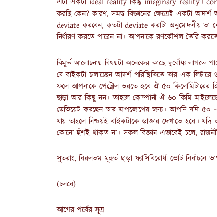
এটা একটা ideal reality কিন্তু imaginary reality। c
করছি কেন? কারণ, সমস্ত বিজ্ঞানের ক্ষেত্রেই একটা আদর্শ
deviate করবেন, কতটা deviate করাটা অনুমোদনীয় তা বো
নির্ধারণ করতে পারেন না। আপনাকে রণকৌশল তৈরি করতে
বিমূর্ত আলোচনায় বিষয়টা অনেকের কাছে দুর্বোধ্য লাগত
যে বাইকটা চালাচ্ছেন আদর্শ পরিস্থিতিতে তার এক লিটারে 
ফলে আপনাকে পেট্রোল ভরতে হবে ঐ ৫০ কিলোমিটারের হি
ছাড়া আর কিছু নন। তাহলে কোম্পানী ঐ ৬০ কিমি মাইলেজ
ডেভিয়েট করছেন তার মাপজোখের জন্য। আপনি যদি ৫০ -এ থ
যায় তাহলে নিশ্চয়ই বাইকটাকে ডাক্তার দেখাতে হবে। যদি
কোনো হুঁশই থাকত না। সকল বিজ্ঞান এভাবেই চলে, রাজ
সুতরাং, বিরলতম মূহুর্ত ছাড়া ফ্যাসিবিরোধী ভোট নির্বা
(চলবে)
আগের পর্বের সূত্র