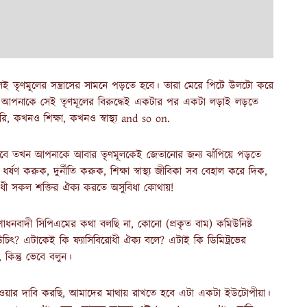
 তৃণমূলের সন্ত্রাসের সামনে পড়তে হবে। তারা মেরে পিটে উলটো করে
চ বছরে আপনাকে সেই তৃণমূলের বিরুদ্ধেই একটার পর একটা লড়াই লড়তে
কখনও শিক্ষা, কখনও স্বাস্থ্য and so on.
 আসবে তখন আপনাকে আবার তৃণমূলকেই জেতানোর জন্য ঝাঁপিয়ে পড়তে
ষণ করুক, দুর্নীতি করুক, শিক্ষা স্বাস্থ্য জীবিকা সব বেহাল করে দিক,
রোধী সকল শক্তির ঐক্য করতে অসুবিধা কোথায়!
ধনবাদী সিপিএমের কথা বলছি না, কোনো (প্রকৃত বাম) কমিউনিষ্ট
 উচিৎ? এটাকেই কি ফ্যাসিবিরোধী ঐক্য বলে? এটাই কি ডিমিট্রভের
 কিন্তু ভেবে বলুন।
া হওয়ার দাবি করছি, আমাদের মাথায় রাখতে হবে এটা একটা ইউটোপীয়া।