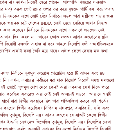
 পেল না। স্তালিন নিজেই হেরে গেলেন। থালাপতি বিজয়ের সদ্যজাত
 মত) তরুণ ভোটারদের ওপর ভর করে বৃহত্তম পার্টি হল কিন্তু তারাও
 ডিএমকের সাথে জোট বেঁধে নির্বাচনে লড়ল তারা মন্ত্রীসভা গড়ার জন্য
ে ভয়ানক চটে গেলেন INDIA জোট ছেড়ে বেরিয়ে আসার সিদ্ধান্ত
তিক কাজ করেছে। নির্বাচনে ডিএমকের সাথে একসাথে লড়লেও যেই
রা দ্বিধা করল না। তাদের ক্ষোভ সঙ্গত। আবার কংগ্রেসের যুক্তি
পি বিরোধী দলগুলি সাহায্য না করে তাহলে বিজেপি সঙ্গী এআইডিএমকে
জেপির একটা কব্জা তৈরি হয়ে যাবে। এটাও ফেলে দেবার মত কথা
নসভা নির্বাচনে তৃণমূল কংগ্রেস পেয়েছিল ২১৫ টি আসন এবং ৪৮
 এখন, এবারের নির্বাচনে ধরা যাক বিজেপি বিরোধী সমস্ত দলগুলো
 এই জোটে তৃণমূল যোগ দেবে কেন? তারা একমাত্র যোগ দিতে পারে
য়লাভ করেছিল এবারেও তারা সেই সেই আসনেই লড়বে। আর যে ৭৭টি
ে যারা দ্বিতীয় অবস্থানে ছিল তারা প্রতিদ্বন্দ্বিতা করবে এই শর্তে।
ংগ্রেস দ্বিতীয় হয়েছিল। সিপিএম যাদবপুর, রাসবিহারী, বালি এবং
তেছিল তৃণমূল, বিজেপি নয়। আবার কংগ্রেস যে সাতটি কেন্দ্রে দ্বিতীয়
গর ইত্যাদি সেখানেও জিতেছিল তৃণমূল, বিজেপি নয়। বিজেপির জেতা
রহণযোগ্য ফর্মুলা অনুযায়ী এবারের বিধানসভা নির্বাচনে বিজেপি বিরোধী