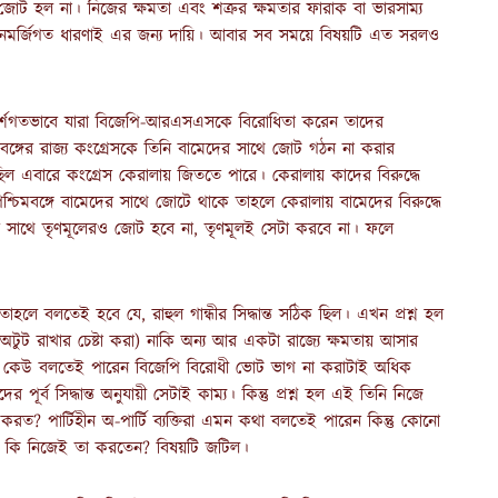
 জোট হল না। নিজের ক্ষমতা এবং শত্রুর ক্ষমতার ফারাক বা ভারসাম্য
 মনমর্জিগত ধারণাই এর জন্য দায়ি। আবার সব সময়ে বিষয়টি এত সরলও
ে আদর্শগতভাবে যারা বিজেপি-আরএসএসকে বিরোধিতা করেন তাদের
মবঙ্গের রাজ্য কংগ্রেসকে তিনি বামেদের সাথে জোট গঠন না করার
িল এবারে কংগ্রেস কেরালায় জিততে পারে। কেরালায় কাদের বিরুদ্ধে
পশ্চিমবঙ্গে বামেদের সাথে জোটে থাকে তাহলে কেরালায় বামেদের বিরুদ্ধে
 সাথে তৃণমূলেরও জোট হবে না, তৃণমূলই সেটা করবে না। ফলে
ে বলতেই হবে যে, রাহুল গান্ধীর সিদ্ধান্ত সঠিক ছিল। এখন প্রশ্ন হল
 অটুট রাখার চেষ্টা করা) নাকি অন্য আর একটা রাজ্যে ক্ষমতায় আসার
ণ? কেউ বলতেই পারেন বিজেপি বিরোধী ভোট ভাগ না করাটাই অধিক
ূর্ব সিদ্ধান্ত অনুযায়ী সেটাই কাম্য। কিন্তু প্রশ্ন হল এই তিনি নিজে
রত? পার্টিহীন অ-পার্টি ব্যক্তিরা এমন কথা বলতেই পারেন কিন্তু কোনো
তিনি কি নিজেই তা করতেন? বিষয়টি জটিল।