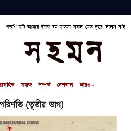
পড়শি যদি আমায় ছুঁতো যম যাতনা সকল যেত দূরে: লালন সাঁই
রাবাহিক
সমাজ
সম্পর্ক
দেশকাল
আরও
 পরিণতি (তৃতীয় ভাগ)