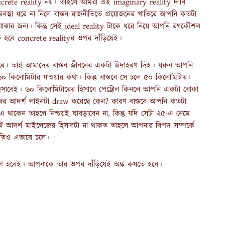
oncrete reality নয়। তাহলে আমরা এই imaginary reality দাবি
 অবস্থা ধরে না নিলে বাস্তব রাজনীতিতে প্রয়োজনের খাতিরে আপনি কতটা
ঝার জন্য। কিন্তু সেই ideal reality টাকে ধরে নিয়ে আপনি রণকৌশল
 হবে concrete realityর ওপর দাঁড়িয়েই।
ে পারে। তাই আমাদের বাস্তব জীবনের একটা উদাহরণ দিই। ধরুন আপনি
৬০ কিলোমিটার যাওয়ার কথা। কিন্তু বাস্তবে সে চলে ৫০ কিলোমিটার।
সাবেই। ৬০ কিলোমিটারের হিসাবে পেট্রোল কিনলে আপনি একটা বোকা
ের আদর্শ লাইনটা draw করেছে কেন? কারণ বাস্তবে আপনি কতটা
াকেন তাহলে নিশ্চয়ই ঘাবড়াবেন না, কিন্তু যদি সেটা ২৫-এ নেমে
 ঐ আদর্শ মাইলেজের হিসাবটা না থাকত তাহলে আপনার বিপদ সম্পর্কে
নীতিও এভাবে চলে।
চনে ভাগ হবেই। আপনাকে তার ওপর দাঁড়িয়েই অঙ্ক কষতে হবে।