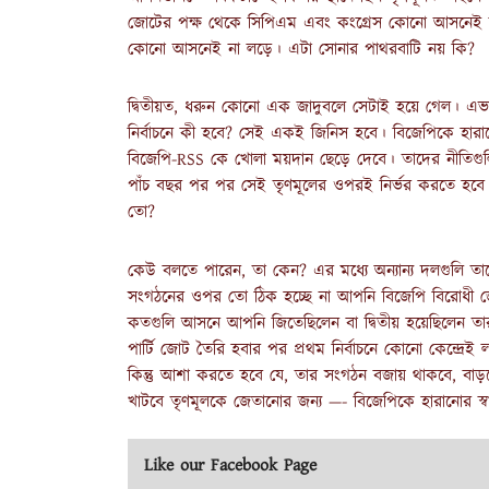
জোটের পক্ষ থেকে সিপিএম এবং কংগ্রেস কোনো আসনেই লড়ত
কোনো আসনেই না লড়ে। এটা সোনার পাথরবাটি নয় কি?
দ্বিতীয়ত, ধরুন কোনো এক জাদুবলে সেটাই হয়ে গেল। এভা
নির্বাচনে কী হবে? সেই একই জিনিস হবে। বিজেপিকে হার
বিজেপি-RSS কে খোলা ময়দান ছেড়ে দেবে। তাদের নীতিগুলি
পাঁচ বছর পর পর সেই তৃণমূলের ওপরই নির্ভর করতে হব
তো?
কেউ বলতে পারেন, তা কেন? এর মধ্যে অন্যান্য দলগুলি তা
সংগঠনের ওপর তো ঠিক হচ্ছে না আপনি বিজেপি বিরোধী জ
কতগুলি আসনে আপনি জিতেছিলেন বা দ্বিতীয় হয়েছিলেন তা
পার্টি জোট তৈরি হবার পর প্রথম নির্বাচনে কোনো কেন্দ্রেই
কিন্তু আশা করতে হবে যে, তার সংগঠন বজায় থাকবে, বাড়বে
খাটবে তৃণমূলকে জেতানোর জন্য —- বিজেপিকে হারানোর স্ব
Like our Facebook Page