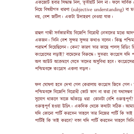
একজোট হবার সিদ্ধান্ত নিল, তৃতীয়টি নিল না। ফলে সার্বিক
নিয়ে বিষয়ীগত ধারণা (subjective understanding) বা
নয়, বেশ জটিল। একটা উদাহরণ নেওয়া যাক।
রাহুল গান্ধী সর্বভারতীয় বিজেপি বিরোধী নেতাদের মধ্য
একজন। তিনি বেশ সুন্দর সুন্দর কথাও বলেন। কিন্তু পশ্চি
পরামর্শ দিয়েছিলেন। কেন? কারণ তার কাছে পালস্ রিডিং ছ
কংগ্রেসের লড়াই? বামেদের বিরুদ্ধে। সুতরাং কংগ্রেস যদি 
অল আউট আক্রমণে যেতে তাদের অসুবিধা হবে। কংগ্রেসের
পশ্চিমবঙ্গে কংগ্রেস একলা লড়ল।
ফল ঘোষণা হতে দেখা গেল কেরালায় কংগ্রেস জিতে গেল। তাহল
পশ্চিমবঙ্গে বিজেপি বিরোধী ভোট ভাগ না করা (বা যথাসম্ভব
সুযোগ থাকলে তাকে আঁকড়ে ধরা কোনটা বেশি গুরুত্বপূর্
গুরুত্বপূর্ণ হওয়া উচিৎ। একদিক থেকে কথাটা সঠিক। আমাদের প
যদি কোনো পার্টি করতেন তাহলে তার নিজের পার্টি কি তাই ক
পার্টিই কি তাই করবে? বক্তা যদি পার্টি করতেন তাহলে 