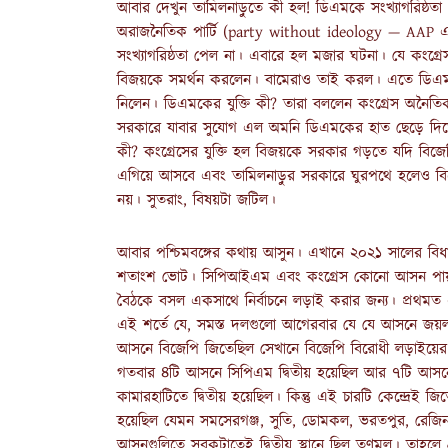
আবার দেখুন তামিলনাড়ুতে কী হল! ডিএমকে সংখ্যাগরিষ্ঠতা
অরাজনৈতিক পার্টি (party without ideology — AAP এর
সংখ্যাগরিষ্ঠতা পেল না। এবারে হল মজার ঘটনা। যে কংগ্রেস
বিজয়কে সমর্থন করলেন। বামেরাও তাই করল। এতে ডিএমক
নিলেন। ডিএমকের যুক্তি কী? তারা বললেন কংগ্রেস অনৈ
সরকারে যাবার সুযোগ এল অমনি ডিএমকের হাত ছেড়ে দিতে তা
কী? কংগ্রেসের যুক্তি হল বিজয়কে সরকার গড়তে যদি বিজে
এগিয়ে আসবে এবং তামিলনাড়ুর সরকারে ঘুরপথে হলেও বি
নয়। সুতরাং, বিষয়টা জটিল।
আবার পশ্চিমবঙ্গের কথায় আসুন। এখানে ২০২১ সালের বিধা
শতাংশ ভোট। সিপিআইএম এবং কংগ্রেস কোনো আসন পায় নি।
বৈঠকে বসল একসাথে নির্বাচনে লড়াই করার জন্য। প্রথমত
এই শর্তে যে, সমস্ত দলগুলো আগেরবার যে যে আসনে জ
আসনে বিজেপি জিতেছিল সেখানে বিজেপি বিরোধী লড়াইয়ের স্বার্থ
গতবার ৪টি আসনে সিপিএম দ্বিতীয় হয়েছিল আর ৭টি আসনে ক
কামারহাটিতে দ্বিতীয় হয়েছিল। কিন্তু এই চারটি কেন্দ্রেই জি
হয়েছিল যেমন সমসেরগঞ্জ, সুতি, ডোমকল, ভরতপুর, রেজিন
আসনগুলিতে সবকটাতেই দ্বিতীয় স্থানে ছিল তৃণমূল। তাহলে গ্