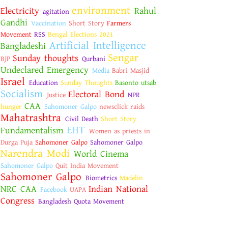
environment
Electricity
Rahul
agitation
Gandhi
Vaccination
Short Story
Farmers
Movement
RSS
Bengal Elections 2021
Artificial Intelligence
Bangladeshi
Sengar
Sunday thoughts
BJP
Qurbani
Undeclared Emergency
Media
Babri Masjid
Israel
Education
Sunday Thoughts
Basonto utsab
Socialism
Electoral Bond
Justice
NPR
CAA
hunger
Sahomoner Galpo
newsclick raids
Mahatrashtra
Civil Death
Short Story
EHT
Fundamentalism
Women as priests in
Durga Puja
Sahomoner Galpo
Sahomoner Galpo
Narendra Modi
World Cinema
Sahomoner Galpo
Quit India Movement
Sahomoner Galpo
Biometrics
Madelin
NRC CAA
Indian National
Facebook
UAPA
Congress
Bangladesh Quota Movement