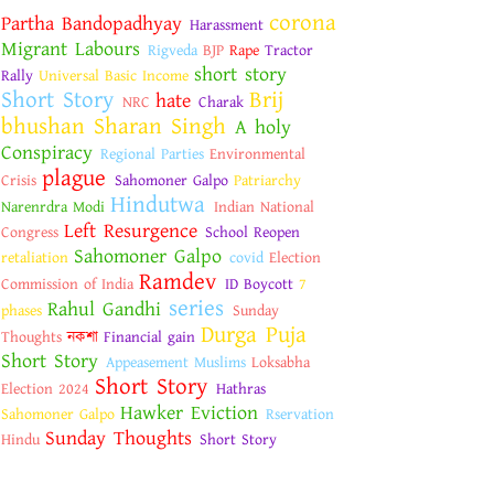
corona
Partha Bandopadhyay
Harassment
Migrant Labours
Rigveda
BJP
Rape
Tractor
short story
Rally
Universal Basic Income
Short Story
Brij
hate
NRC
Charak
bhushan Sharan Singh
A holy
Conspiracy
Regional Parties
Environmental
plague
Crisis
Sahomoner Galpo
Patriarchy
Hindutwa
Narenrdra Modi
Indian National
Left Resurgence
Congress
School Reopen
Sahomoner Galpo
retaliation
covid
Election
Ramdev
Commission of India
ID Boycott
7
series
Rahul Gandhi
phases
Sunday
Durga Puja
Thoughts
নকশা
Financial gain
Short Story
Appeasement Muslims
Loksabha
Short Story
Election 2024
Hathras
Hawker Eviction
Sahomoner Galpo
Rservation
Sunday Thoughts
Hindu
Short Story