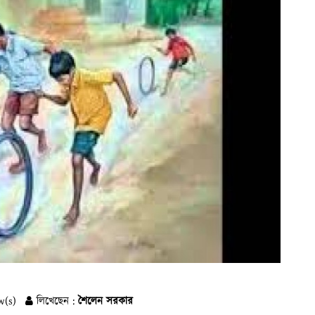
w(s)
লিখেছেন :
শৈলেন সরকার