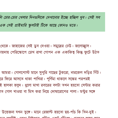
ি চোর-চোর খেলার দিনগুলিকে দেখানোর ইচ্ছে হচ্ছিল খুব। সেই সব
। এক সেই প্রাইমারি স্কুলটাই টিকে আছে কোনও মতে।
ছ থেকে। জাহাজের সেই ডুব দেওয়া। সমুদ্রের ঢেউ। জলোচ্ছ্বাস।
য়দায় পেরিস্কোপে চোখ রাখা গোপন এক একাকিত্ব কিন্তু ফুটে উঠত
আমরা। গোলপোস্ট মানে সুপুরি গাছের টুকরো, নারকেল দড়ির গিঁট।
ফিরে আসতে থাকা পাখিরা। পূর্ণিমা থাকলে সন্ধের পরপরই
ই হালকা হলুদ। ধুলো মাখা রবারের বলটা তখন হয়তো সেন্টার করার
ত গোল খাওয়া বা মিস করা নিয়ে দোষারোপের পালা। মন্টুর সঙ্গে
্তেজনা যখন তুঙ্গে। মানে রেজাল্ট হয়তো ছয়-পাঁচ কি তিন-দুই।