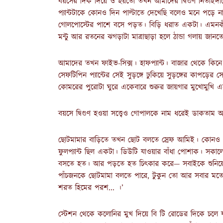
বয়সের দিক দিয়ে ও হয়তো তখন আমাদের দ্বিগুণ নিতাইদাদ
প্যান্টটাকে কোনও দিন পাল্টাতে দেখেছি বলেও মনে পড়ে 
গোলপোস্টের পাশে বসে পড়ত। বিড়ি ধরাত একটা। এমনকী
মন্টু আর রতনের ঝগড়াটা মাত্রাছাড়া হলে ঠান্ডা গলায় জান
আমাদের তখন ফাইভ-সিক্স। হাফপ্যান্ট। বাজার থেকে কিন
সেফটিপিন প্যান্টের সেই সুড়ঙ্গে ঢুকিয়ে সুড়ঙ্গের কাপ
কোমরের পুরোটা ঘুরে একেবারে শুরুর জায়গার মুখোমুখি 
বয়সে দ্বিগুণ হওয়া সত্ত্বেও গোপালকে নাম ধরেই ডাকতাম
ছোটমামার বাড়িতে তখন ছোট বলতে স্রেফ আমিই। কোনও এক
ফুলপ্যান্ট ছিল একটা। ডিউটি যাওয়ার বাঁধা পোশাক। স
বসতে হত। আর পড়তে হত চিৎকার করে— সবাইকে শুনিয়ে
পাঁচজনকে ছোটমামা বলতে পারে, টুকুন তো আর সবার মতো
শরত হিমের পরশ... ।’
স্টেশন থেকে কলোনির মুখ দিয়ে বি টি রোডের দিকে চলে যাও