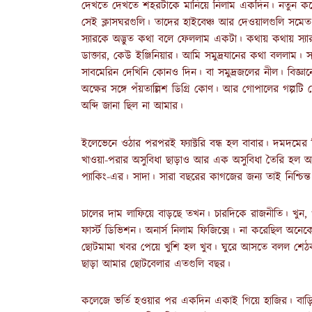
দেখতে দেখতে শহরটাকে মানিয়ে নিলাম একদিন। নতুন করে ব
সেই ক্লাসঘরগুলি। তাদের হাইবেঞ্চ আর দেওয়ালগুলি সম
স্যারকে অদ্ভুত কথা বলে ফেললাম একটা। কথায় কথায় স্য
ডাক্তার, কেউ ইঞ্জিনিয়ার। আমি সমুদ্রযানের কথা বললাম
সাবমেরিন দেখিনি কোনও দিন। বা সমুদ্রজলের নীল। বিজ্ঞা
অক্ষের সঙ্গে পঁয়তাল্লিশ ডিগ্রি কোণ। আর গোপালের গল্পটি
অব্দি জানা ছিল না আমার।
ইলেভেনে ওঠার পরপরই ফ্যাক্টরি বন্ধ হল বাবার। দমদম
খাওয়া-পরার অসুবিধা ছাড়াও আর এক অসুবিধা তৈরি হল আম
প্যাকিং-এর। সাদা। সারা বছরের কাগজের জন্য তাই নিশ্চ
চালের দাম লাফিয়ে বাড়ছে তখন। চারদিকে রাজনীতি। খুন, 
ফার্স্ট ডিভিশন। অনার্স নিলাম ফিজিক্সে। না করেছিল অনেকে
ছোটমামা খবর পেয়ে খুশি হল খুব। ঘুরে আসতে বলল শেঠকল
ছাড়া আমার ছোটবেলার এতগুলি বছর।
কলেজে ভর্তি হওয়ার পর একদিন একাই গিয়ে হাজির। বাড়ি যা