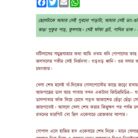
ছেলেটাকে আমার সেই পুরনো পাড়াটা, আমার সেই ডাং-গুল
ভাঙা পুকুর পাড়, কুলগাছ। সেই ফাঁকা প্লট, পাখির ডাক
নটিলাসের সমুদ্রযাত্রার কথা আমি প্রথম শুনি গোপালের কা
জলতলের গভীর সেই নির্জনতা। গুড়গুড় ধ্বনি। ওর বলার কা
চমৎকার।
খেলা শেষ হলেই বাঁ-দিকের গোলপোস্টের কাছে জড়ো হতাম 
আমগাছের ডাল আর পাতায় তখন একটানা কিচিরমিচির— ঘরে 
ডালপাতার ফাঁক দিয়ে চোখে পড়ত আকাশের ছেঁড়া ছেঁড়া সে
জায়গাতেই। আসলে খেলা শেষ করার কিছুক্ষণ পর পর্যন্ত চল
রতনের মারপিট তো ছিল একেবারে রোজকার ব্যাপার।
গোপাল এসে হাজির হত একেবারে শেষ দিকে। মানে খেলার উত