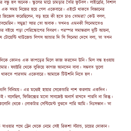
ন্ধু হল অনেক। স্কুলের মাঠে চামড়ার তৈরি ফুটবল। লাইব্রেরি, বিশাল
েত এক সময় নিজের হয়ে গেল একেবারে। এইটে থাকতে বিজ্ঞানের
ার জিজ্ঞেস করেছিলেন, বড় হয়ে কী হতে চাও তোমরা? কেউ বলল,
। সাবমেরিন। সমুদ্র? স্যার তো অবাক। তখনও এমনকী সিনেমাতেও
নের বইয়ে পড়া পেরিস্কোপের বিবরণ। পরস্পর সমান্তরাল দুটি আয়না,
 যে টোয়েন্টি থাউজেন্ড লিগস আন্ডার দি সি সিনেমা দেখে বলা, তা তখন
ের দিকে কোনও এক কাপড়ের মিলে কাজ করতেন উনি। মিল বন্ধ হওয়ায়
ার। ফ্যাক্টরি থেকে লুকিয়ে কাগজ আনতেন বাবা। সম্ভবত তুলো
িন্ত থাকতে পারতাম একেবারে। আমাকে টিউশনি নিতে হল।
গুলি বিনিময়। এর মধ্যেই হায়ার সেকেন্ডারি পাশ করলাম একদিন।
ই। বলেছিল, ফিজিক্সের মতো সাবজেক্ট অনার্স রাখতে পারবি না কিন্তু।
োনি থেকে। লোকটার সেন্টিমেন্ট বুঝতে পারি আমি। নিঃসন্তান। তা
ওয়ার পথে ট্রেন থেকে নেমে সেই রিকশা স্ট্যান্ড, চায়ের দোকান।