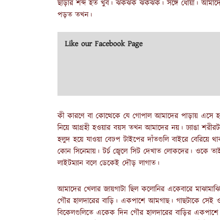
ছাড়ার শব্দ হত খুব। ঝকঝক ঝকঝক। সঙ্গে ধোঁয়া। আমাদ
পড়ত তখন।
Like our Facebook Page
কী কারণে বা কোত্থেকে যে গোপাল আমাদের পাড়ায় এসে হা
নিয়ে আগ্রহী হওয়ার বয়স তখন আমাদের নয়। ঢ্যাঙা শরীরটাক
হলুদ হয়ে যাওয়া বেঢপ টাইপের দাঁতগুলি বাইরে বেরিয়
কোন সিনেমায়। টর্চ জ্বেলে সিট দেখাত লোকদের। ওকে তাই 
লাইটম্যান বলে ডেকেই দৌড় লাগাত।
আমাদের খেলার জায়গাটা ছিল কলোনির একেবারে মাঝামাঝ
গৌর হালদারের বাড়ি। একপাশে আমগাছ। গাছটাকে সেই ও
বিকেলগুলিতে একেক দিন গৌর হালদারের বাড়ির একপাশে 