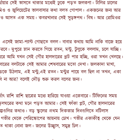
ধোঁয়ার সেই ভাসতে থাকার মধ্যেই ঢুকে পড়ত জলকণা। টালির চালের
মিও ও জুলিয়েটের ভালবাসার কথা বলত গোপাল। একজনের জন্য আর
থাও আসত এক সময়। কবরখানার সেই সুড়ঙ্গপথ। বিষ। আর রোমিওর
 এসেই জামা-প্যান্ট গোছাতে বলল। বাবার কথায় আমি নাকি বাজে হয়ে
বে। দুপুরে স্নান করতে গিয়ে রতন, মন্টু, টুলুকে বললাম, চলে যাচ্ছি।
ধরে আমি যখন সেই গৌর হালদারের প্লট পার হচ্ছি, ওরা তখন খেলছে।
। রবারের বলটাকে সেই আমার শেষবারের মতো দেখা। জলকাদা মাখা,
কে উঠলাম, এই মন্টু,এই রতন। মন্টুর পায়ে বল ছিল না তখন, একা
বি না আর? বলেই দৌড় শুরু করল বলের জন্য।
াৎ রাশি রাশি ছাত্রের মধ্যে হারিয়ে যাওয়া একেবারে। টিফিনের সময়
 স্কুলঘরের কথা মনে পড়ত আমার। সেই ফাঁকা প্লট, গৌর হালদারের
গুলির কথাও। বড় স্কুলের প্রথম দিককার দিনগুলিতে নটিলাস
গভীর থেকে পেরিস্কোপের আয়নায় চোখ। গভীর একাকীত্ব থেকে যেন
থাকা নোনা জল। জলের উচ্ছ্বাস, সমুদ্র চিল।