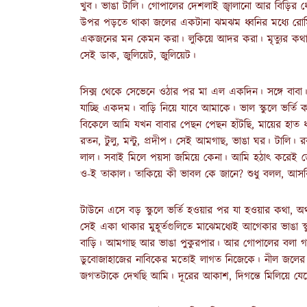
খুব। ভাঙা টালি। গোপালের দেশলাই জ্বালানো আর বিড়ির 
উপর পড়তে থাকা জলের একটানা ঝমঝম ধ্বনির মধ্যে রো
একজনের মন কেমন করা। লুকিয়ে আদর করা। মৃত্যুর ক
সেই ডাক, জুলিয়েট, জুলিয়েট।
সিক্স থেকে সেভেনে ওঠার পর মা এল একদিন। সঙ্গে বাবা।
যাচ্ছি একদম। বাড়ি নিয়ে যাবে আমাকে। ভাল স্কুলে ভর্তি কর
বিকেলে আমি যখন বাবার পেছন পেছন হাঁটছি, মায়ের হাত 
রতন, টুলু, মন্টু, প্রদীপ। সেই আমগাছ, ভাঙা ঘর। টালি
লাল। সবাই মিলে পয়সা জমিয়ে কেনা। আমি হঠাৎ করেই ডে
ও-ই তাকাল। তাকিয়ে কী ভাবল কে জানে? শুধু বলল, আস
টাউনে এসে বড় স্কুলে ভর্তি হওয়ার পর যা হওয়ার কথা, অর্থ
সেই একা থাকার মুহূর্তগুলিতে মাঝেমধ্যেই আগেকার ভাঙা
বাড়ি। আমগাছ আর ভাঙা পুকুরপার। আর গোপালের বলা গল্প
ডুবোজাহাজের নাবিকের মতোই লাগত নিজেকে। নীল জলের 
জগতটাকে দেখছি আমি। দূরের আকাশ, দিগন্তে মিলিয়ে যেতে 