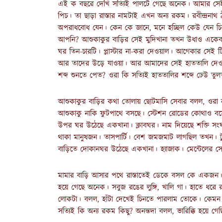
এই ক বছরে দেখি সত্যিই পালটে গেছে অনেক। আমার সেই
পিচ। তা ছাড়া রাস্তার নামটাই এখন অন্য রকম। রবীন্দ্রন
অপরাধবোধ যেন। কেন কে জানে, মনে হচ্ছিল কেউ যেন চি
আপনি? আশুকাকুর বাড়ির সেই মুদিখানা তখন উধাও একেবা
ঘর তিন-চারটি। প্লাস্টার না-করা দেওয়াল। আগেকার সে
আর তাদের উড়ে যাওয়া। আর আমাদের সেই হাততালি দেও
শব্দ শুনতে পেত? ওরা কি সত্যিই হাততালির শব্দে ঢেউ ত
আশুকাকুর বাড়ির কথা তোলায় ছোটমাসি সেবার বলল, ওরা 
আশুকাকু নাকি ফুটপাথে বসছে। স্টেশন রোডের কোথাও বস
উপর ঘর উঠেছে একখানা। ক্লাবঘর। নাম দিয়েছে শক্তি সংঘ
থাকা মানুষজন। তাসপার্টি। বেশ জমজমাট লাগছিল তখন। টু
বাড়িতে দোকানঘর উঠেছে একখানা। হ্যাজাক। মেন্টেলের স
মামার বাড়ি আসার পথে রাস্তাতেই ডেকে বসল কে একজন। ট
হয়ে গেছে অনেক। সবুজ রঙের লুঙ্গি, খালি গা। হাতে ধরে র
লোকটা। বলল, হাঁটা দেখেই চিনতে পারলাম তোকে। কেমন 
সত্যিই কি অন্য রকম কিছু? অনন্তদা বলল, ভারিক্কি হয়ে গ