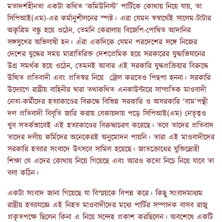
মতাদর্শহীনতা একটা কথিত ‘কমিউনিস্ট’ পার্টিকে কোথায় নিয়ে যায়, তা
সিপিআই(এম)-এর কর্মানুশীলনের স্পষ্ট। এরা যেমন স্বস্বার্থেই সালেম-টাটার
অকৃত্রিম বন্ধু হয়ে ওঠেন, তেমনি কেরালায় বিজেপি-পোষিত আদানির
সঙ্গসুখের অভিলাষী হন। এঁরা একদিকে যেমন পরদেশের সঙ্গে নিজের
দেশের যুদ্ধের সময় মাত্রাতিরিক্ত দেশপ্রেমিক হয়ে সরকারের যুদ্ধাভিযানের
উগ্র সমর্থক হয়ে ওঠেন, তেমনই আবার এই সরকারি যুদ্ধপ্রক্রিয়ার বিরুদ্ধে
উত্থিত প্রতিবাদী এবং প্রতিস্বর নিয়ে ট্রোল করতেও পিছপা হননা। সরকারি
উদ্যোগে রাষ্ট্রীয় বাহিনীর দ্বারা তথাকথিত এনকাউন্টারে সাম্প্রতিক মাওবাদী
নেতা-কর্মীদের হত্যাকাণ্ডের বিরুদ্ধে বিভিন্ন সরকারি ও অসরকারি ‘বাম’পন্থী
দল প্রতিবাদী বিবৃতি জারি করায় বেকায়দায় পড়ে সিপিআই(এম) নেতৃত্বও
খুব সতর্কভাবেই এই হত্যাকাণ্ডের বিরুদ্ধাচরণ করেছে। তবে তাদের প্রতিবাদ
তাদের দলীয় কর্মিদের অনেকেরই অনুমোদন পায়নি। তারা এই মাওবাদীদের
সরকারি হত্যার সংবাদে উৎসবে সামিল হয়েছে। জাতক্রোধের যুক্তিদ্রোহী
শিক্ষা যে এদের কোথায় নিয়ে গিয়েছে এবং আরও কতো নিচে নিয়ে যাবে তা
বলা কঠিন।
একটা সংবাদ জানা গিয়েছে যা বিস্ময়কে বিপন্ন করে। কিছু সংবাদমাধ্যম
রাষ্ট্রীয় হত্যাযজ্ঞে এই নিহত মাওবাদীদের মধ্যে পার্টির সম্পাদক বাসব রাজু
প্রকৃতপক্ষে ছিলেন কিনা এ নিয়ে সন্দেহ প্রকাশ করছিলেন। অবশেষে একটি