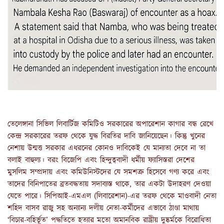
তেলেঙ্গানা সিভিল লিবার্টিজ কমিটিও সরকারের অপারেশান কাগার বন্ধ রেখে
কেন্দ্র সরকারের তরফ থেকে যুদ্ধ বিরতির দাবি জানিয়েছেন। কিন্তু খুনের
নেশায় উন্মত্ত সরকার এধরনের কোনও দাবিকেই যে মান্যতা দেবে না তা
বলাই বাহুল্য। বরং বিজেপি এবং হিন্দুত্ববাদী ধর্মীয় ফ্যাসিস্তরা দেশের
মুসলিম সম্প্রদায় এবং কমিউনিস্টদের যে সমশত্রু হিসেবে গণ্য করে এবং
তাদের বিনিপাতের ব্রতবদ্ধতায় সদাব্যস্ত থাকে, তার একটা উদাহরণ দেওয়া
যেতে পারে। সিপিআই-এমএল (লিবারেশান)-এর তরফ থেকে মাওবাদী নেতা
শহিদ বাসব রাজু সহ অন্যান্য দলীয় নেতা-কর্মীদের এভাবে ঠাণ্ডা মাথায়
‘বিচার-বহির্ভূত’ পদ্ধতিতে হত্যার মতো অমানবিক রাষ্ট্রীয় দুষ্কর্মকে বিরোধিতা