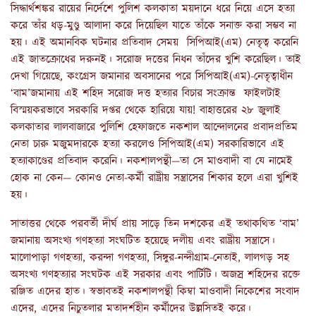
সিদ্ধার্থশঙ্কর রায়ের নির্দেশে পুলিশ কলকাতা ময়দানে ধরে নিয়ে এসে হত্যা
করে তাঁর ধড়-মুণ্ডু আলাদা করে দিয়েছিল যাতে তাঁকে সনাক্ত করা সম্ভব না
হয়। এই অমানবিক ঘটনার প্রতিবাদ সেময় সিপিআই(এম) নেতৃত্ব করেনি
এই জাতক্রোধের দরুনই। সরোজ দত্তের নিধন তাঁদের খুশি করেছিল। তাই
দেখা গিয়েছে, কংগ্রেস জমানার অবসানের পরে সিপিআই(এম)-নেতৃত্বাধীন
‘বাম’জমানায় এই শহিদ সরোজ দত্ত হত্যার বিচার সংক্রান্ত ফাইলটাই
বিস্ময়করভাবে সরকারি দপ্তর থেকে হারিয়ে যায়! বাহাত্তরের ২৮ জুলাই
কলকাতার লালবাজারে পুলিশি হেফাজতে নকশাল আন্দোলনের প্রবাদপ্রতিম
নেতা চারু মজুমদারকে হত্যা করলেও সিপিআই(এম) সরকারিভাবে এই
হত্যাকাণ্ডের প্রতিবাদ করেনি। নকশালপন্থী—তা সে মাওবাদী বা যে নামেই
হোক না কেন— কোনও নেতা-কর্মী রাষ্ট্রীয় সন্ত্রাসের শিকার হলে এরা খুশিই
হয়।
সাতাত্তর থেকে পরবর্তী দীর্ঘ প্রায় সাড়ে তিন দশকের এই তথাকথিত ‘বাম’
জমানায় অসংখ্য গণহত্যা সংঘটিত হয়েছে দলীয় এবং রাষ্ট্রীয় সন্ত্রাসে।
মালোপাড়া গণহত্যা, করন্দা গণহত্যা, সিঙ্গুর-নন্দীগ্রাম-নেতাই, লালগড় সহ
অসংখ্য গণহত্যার সংঘটক এই সরকার এবং পার্টিটি। অজস্র শহিদের রক্তে
রঞ্জিত এদের হাত। স্বভাবতই নকশালপন্থী কিম্বা মাওবাদী নিকেশের সংবাদ
এদের, এদের নিচুতলার মতাদর্শহীন কর্মীদের উল্লসিতই করে।