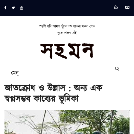
পড়শি যদি আমায় ছুঁতো যম যাতনা সকল যেত
দূরে: লালন সাঁই
মেনু
জাতক্রোধ ও উল্লাস : অন্য এক
স্বপ্নসম্ভব কাব্যের ভূমিকা