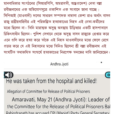
মানবাধিকার সংগঠনের (সিআরপিপি, অমরাবতী, অন্ধ্রপ্রদেশ) নেতা বল্লা
রবীন্দ্রনাথের এক অভিযোগসূত্রে প্রকাশিত এক সংবাদে জানা যাচ্ছে :
সিপিআই (মাওবাদী) দলের সাধারণ সম্পাদক নাম্বালা কেশা রাও অর্থাৎ বাসব
রাজু রাষ্ট্রীয়বাহিনীর এই পরিকল্পিত হত্যাকাণ্ডের নিহত এই নেতা-কর্মীদের
মধ্যে ছিলেন না। তিনি মারাত্মক অসুস্থ অবস্থায় উড়িষ্যার একটি হাসপাতালে
চিকিৎসাধীন ছিলেন। পুলিশ সেখানে থেকে অসুস্থ বাসব রাজুকে গ্রেপ্তার করে
এনে গুলি করে হত্যা করে তাঁকে এই নিহত মাওবাদীদের মধ্যে ফেলে রেখে
প্রচার করে যে এই নিহতদের মধ্যে তিনিও ছিলেন! শ্রী বল্লা রবীন্দ্রনাথ এই
সংঘটিত তথাকথিত সংঘর্ষে হত্যাকাণ্ডের নিরপেক্ষ তদন্তের দাবি জানিয়েছেন।