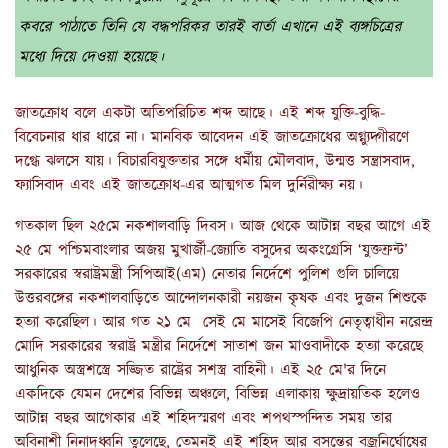
কবরে পাঠাতে তিনি যে বদ্ধপরিকর তারই বার্তা এখানে এই ব্যঙ্গচিত্রের
মধ্যে দিয়ে দেওয়া হয়েছে।
জাতক্রোধ বলে একটা অতিপরিচিত শব্দ আছে। এই শব্দ যুক্তি-বুদ্ধি-
বিবেচনার ধার ধারে না। মানবিক আবেদন এই জাতক্রোধের অগ্ন্যুদ্গীরণে
দগ্ধে ঝলসে যায়। বিচারবিযুক্ততার সঙ্গে ধর্মীয় মৌলবাদ, উন্মত্ত সন্ত্রাসবাদ,
ফ্যাসিবাদ এবং এই জাতক্রোধ-এর আত্মগত মিল দুর্নিরীক্ষ্য নয়।
গতকাল ছিল ২৫মে নকশালবাড়ি দিবস। আজ থেকে আটান্ন বছর আগে এই
২৫ মে পশ্চিমবাংলার অজয় মুখার্জী-জ্যোতি বসুদের অকংগ্রেসি ‘যুক্তফ্রন্ট’
সরকারের স্বরাষ্ট্রমন্ত্রী সিপিআই(এম) নেতার নির্দেশে পুলিশ গুলি চালিয়ে
উত্তরবঙ্গের নকশালবাড়িতে আন্দোলনকারী নয়জন কৃষক এবং দুজন শিশুকে
হত্যা করেছিল। আর গত ২১ মে সেই মে মাসেই বিজেপি নেতৃত্বাধীন নরেন্দ্র
মোদি সরকারের স্বরাষ্ট্র মন্ত্রীর নির্দেশে সাতাশ জন মাওবাদীকে হত্যা করেছে
আধুনিক অস্ত্রশস্ত্রে সজ্জিত রাষ্ট্রের সশস্ত্র বাহিনী। এই ২৫ মে'র দিনে
একদিকে যেমন দেশের বিভিন্ন অঞ্চলে, বিভিন্ন এলাকায় ক্ষুদ্রায়তিক হলেও
আটান্ন বছর আগেকার এই শহিদস্মরণ এবং শপথস্পন্দিত সময় তার
অবিনাশী নিনাদধ্বনি তুলেছে, তেমনই এই শহিদ আর বসন্তের বজ্রনির্ঘোষের