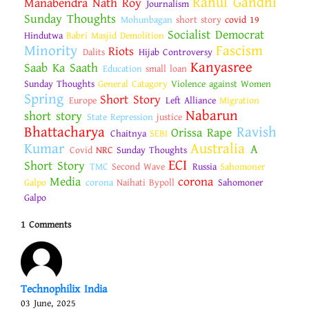
Rahul Gandhi
Manabendra Nath Roy
Journalism
Sunday Thoughts
Mohunbagan
short story
covid 19
Socialist Democrat
Hindutwa
Babri Masjid Demolition
Minority
Fascism
Riots
Dalits
Hijab Controversy
Kanyasree
Saab Ka Saath
Education
small loan
Sunday Thoughts
General Catagory
Violence against Women
Spring
Short Story
Europe
Left Alliance
Migration
Nabarun
short story
State Repression
justice
Bhattacharya
Ravish
Orissa Rape
Chaitnya
SEBI
Kumar
Australia
A
Covid
NRC
Sunday Thoughts
ECI
Short Story
TMC
Second Wave
Russia
Sahomoner
Media
corona
Galpo
corona
Naihati Bypoll
Sahomoner
Galpo
1 Comments
Technophilix India
03 June, 2025