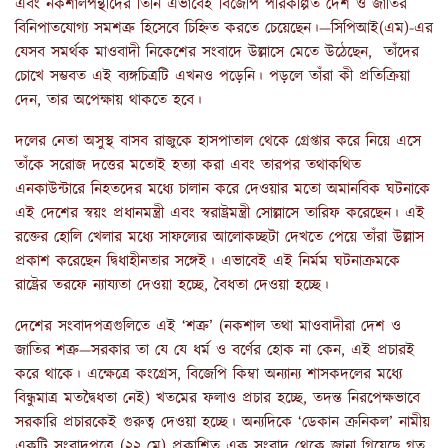
এবং নকশালপন্থীদের তিনি এভাবেই বিজেপি পরিকল্পিত দেশ ও জাতির
বিনিপাতযোগ্য সমশত্রু হিসেবে চিহ্নিত করতে চেয়েছেন।—সিপিআই(এম)-এর
যেসব সমর্থক মাওবাদী নিকেশের সংবাদে উল্লাসে মেতে উঠেছেন, তাঁদের
চোখে সম্ভবত এই ব্যঙ্গচিত্রটি এখনও পড়েনি। পড়লে তাঁরা কী প্রতিক্রিয়া
দেন, তার অপেক্ষায় থাকতে হবে।
দলের নেতা অসুস্থ বাসব রাজুকে হাসপাতাল থেকে গ্রেপ্তার করে নিয়ে এসে
তাঁকে সরোজ দত্তের মতোই হত্যা করা এবং তারপর তথাকথিত
এনকাউন্টারে নিহতদের মধ্যে চালান করে দেওয়ার মতো অমানবিক ঘটনাকে
এই দেশের স্বয়ং প্রধানমন্ত্রী এবং স্বরাষ্ট্রমন্ত্রী সোল্লাসে তারিফ করেছেন। এই
রক্তের হোলি খেলার মধ্যে সাফল্যের আলোকচ্ছটা দেখতে পেয়ে তাঁরা উল্লাস
প্রকাশ করেছেন দ্বিধাহীনতার সঙ্গেই। এভাবেই এই নির্মম ঘটনাক্রমকে
রাষ্ট্রের তরফে ন্যায্যতা দেওয়া হচ্ছে, বৈধতা দেওয়া হচ্ছে।
দেশের সংবাদপত্রগুলিতে এই ‘শত্রু’ (নকশাল তথা মাওবাদীরা দেশ ও
জাতির শত্রু—সরকার তা যে যে ধর্ম ও বর্ণের হোক না কেন, এই প্রচারই
করে থাকে। এক্ষেত্রে কংগ্রেস, বিজেপি কিম্বা অন্যান্য শাসকদলের মধ্যে
বিন্ধুমাত্র মতদ্বৈধতা নেই) খতমের ফলাও প্রচার হচ্ছে, তদন্ত নিরপেক্ষভাবে
সরকারি প্রচারকেই গুরুত্ব দেওয়া হচ্ছে। অন্যদিকে ‘ডেকান ক্রনিকল’ নামীয়
একটি সংবাদপত্রে (২২ মে) প্রকাশিত এক সংবাদ থেকে জানা গিয়েছে গত