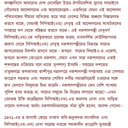
ফলশ্রুতিতে আমাদের দেশ দেখেছিল উত্তর-ঔপনিবেশিক যুগের সবচাইতে
গৌরবময় আন্দোলনের এক আলোকোদ্ভাষ। একদিকে যেমন এই আন্দোলন
পশ্চিমবঙ্গের সীমানা অতিক্রম করে সারা দেশের বিভিন্ন অঞ্চলে বিস্তারলাভ
করতে থাকে, তেমনই সিপিআই(এম) নেতৃত্ব এই আন্দোলনের সংঘটকদের
গণহারে দল থেকে বহিষ্কার করতে থাকে। এই নকশালপন্থী নেতৃবর্গ
সিপিআই(এম)-কে তাত্ত্বিকভাবে চালেঞ্জ করায়, মতাদর্শিক দেউলিয়াপনার
জায়গা থেকে সিপিআই(এম) নেতৃত্ব নকশালপন্থীদের বিরুদ্ধে তাদের
জাতক্রোধের নিদর্শন রাখতে থাকে। কখনো তাদের সিআইএ-র এজেন্ট,
কখনো কংশাল (কংগ্রেস নকশাল, যেমন এখন তারা নকশালদের একই
শব্দবন্ধের প্রক্রিয়ায় বলে থাকে তৃণশাল) ইত্যাদি। সত্তরের দশকের
প্রত্যুষলগ্নে কলকাতায় কাশীপুর-বরানগরে নকশালপন্থী-গণহত্যায় এরা সেসময়
কংগ্রেস সরকার এবং সরকার পোষিত দলীয় সমাজবিরোধী গুণ্ডাদের সঙ্গে
হাত মেলাতে বিন্দুমাত্র দ্বিধা করেনি। নকশালপন্থীদের কেন বেশি সংখ্যায়
পুলিশ হত্যা করছে না, তাদের বন্দুকে কি নিরোধ লাগানো আছে?—এমন
ক্রোধান্ধ উক্তি করেছিলেন সিপিআই(এম)-এর অন্যতম নেতা এবং তাত্ত্বিক
প্রমোদ দাশগুপ্ত! অর্থাৎ নকশালনিধনযজ্ঞে তাঁরা খুশি হতেন, আনন্দ পেতেন।
১৯৭১-এর ৪ অগাস্ট ভোরে প্রখ্যাত কবি-অনুবাদক-সাংবাদিক এবং
সিপিআই(এম-এল) নেতা সরোজ দত্তকে সমকালীন কংগ্রেসি মুখ্যমন্ত্রী