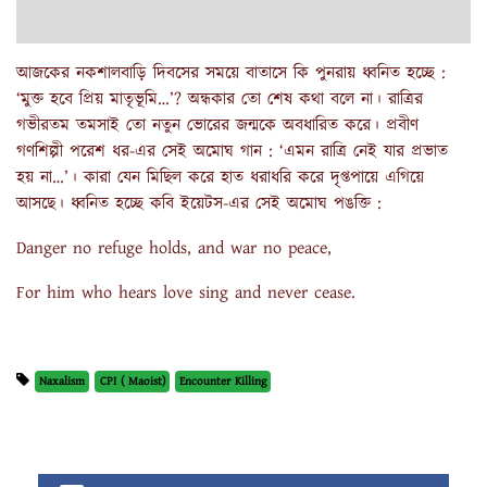
আজকের নকশালবাড়ি দিবসের সময়ে বাতাসে কি পুনরায় ধ্বনিত হচ্ছে :
‘মুক্ত হবে প্রিয় মাতৃভূমি…’? অন্ধকার তো শেষ কথা বলে না। রাত্রির
গভীরতম তমসাই তো নতুন ভোরের জন্মকে অবধারিত করে। প্রবীণ
গণশিল্পী পরেশ ধর-এর সেই অমোঘ গান : ‘এমন রাত্রি নেই যার প্রভাত
হয় না…’। কারা যেন মিছিল করে হাত ধরাধরি করে দৃপ্তপায়ে এগিয়ে
আসছে। ধ্বনিত হচ্ছে কবি ইয়েটস-এর সেই অমোঘ পঙক্তি :
Danger no refuge holds, and war no peace,
For him who hears love sing and never cease.
Naxalism
CPI ( Maoist)
Encounter Killing