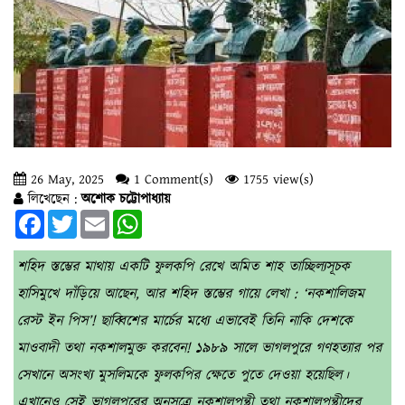
26 May, 2025
1 Comment(s)
1755 view(s)
লিখেছেন :
অশোক চট্টোপাধ্যায়
Facebook
Twitter
Email
WhatsApp
শহিদ স্তম্ভের মাথায় একটি ফুলকপি রেখে অমিত শাহ তাচ্ছিল্যসূচক
হাসিমুখে দাঁড়িয়ে আছেন, আর শহিদ স্তম্ভের গায়ে লেখা : ‘নকশালিজম
রেস্ট ইন পিস’! ছাব্বিশের মার্চের মধ্যে এভাবেই তিনি নাকি দেশকে
মাওবাদী তথা নকশালমুক্ত করবেন! ১৯৮৯ সালে ভাগলপুরে গণহত্যার পর
সেখানে অসংখ্য মুসলিমকে ফুলকপির ক্ষেতে পুতে দেওয়া হয়েছিল।
এখানেও সেই ভাগলপুরের অনুসূত্রে নকশালপন্থী তথা নকশালপন্থীদের