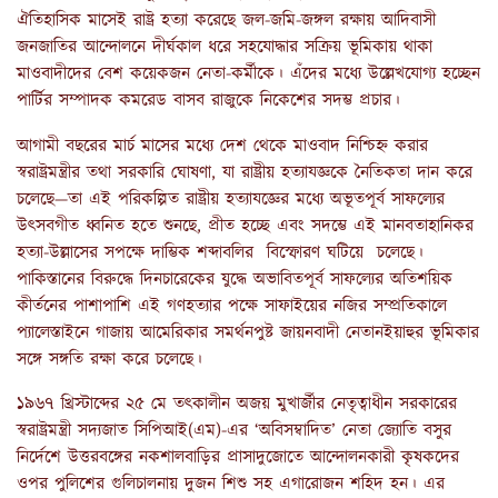
ঐতিহাসিক মাসেই রাষ্ট্র হত্যা করেছে জল-জমি-জঙ্গল রক্ষায় আদিবাসী
জনজাতির আন্দোলনে দীর্ঘকাল ধরে সহযোদ্ধার সক্রিয় ভূমিকায় থাকা
মাওবাদীদের বেশ কয়েকজন নেতা-কর্মীকে। এঁদের মধ্যে উল্লেখযোগ্য হচ্ছেন
পার্টির সম্পাদক কমরেড বাসব রাজুকে নিকেশের সদম্ভ প্রচার।
আগামী বছরের মার্চ মাসের মধ্যে দেশ থেকে মাওবাদ নিশ্চিহ্ন করার
স্বরাষ্ট্রমন্ত্রীর তথা সরকারি ঘোষণা, যা রাষ্ট্রীয় হত্যাযজ্ঞকে নৈতিকতা দান করে
চলেছে—তা এই পরিকল্পিত রাষ্ট্রীয় হত্যাযজ্ঞের মধ্যে অভূতপূর্ব সাফল্যের
উৎসবগীত ধ্বনিত হতে শুনছে, প্রীত হচ্ছে এবং সদম্ভে এই মানবতাহানিকর
হত্যা-উল্লাসের সপক্ষে দাম্ভিক শব্দাবলির বিস্ফোরণ ঘটিয়ে চলেছে।
পাকিস্তানের বিরুদ্ধে দিনচারেকের যুদ্ধে অভাবিতপূর্ব সাফল্যের অতিশয়িক
কীর্তনের পাশাপাশি এই গণহত্যার পক্ষে সাফাইয়ের নজির সম্প্রতিকালে
প্যালেস্তাইনে গাজায় আমেরিকার সমর্থনপুষ্ট জায়নবাদী নেতানইয়াহুর ভূমিকার
সঙ্গে সঙ্গতি রক্ষা করে চলেছে।
১৯৬৭ খ্রিস্টাব্দের ২৫ মে তৎকালীন অজয় মুখার্জীর নেতৃত্বাধীন সরকারের
স্বরাষ্ট্রমন্ত্রী সদ্যজাত সিপিআই(এম)-এর ‘অবিসম্বাদিত’ নেতা জ্যোতি বসুর
নির্দেশে উত্তরবঙ্গের নকশালবাড়ির প্রাসাদুজোতে আন্দোলনকারী কৃষকদের
ওপর পুলিশের গুলিচালনায় দুজন শিশু সহ এগারোজন শহিদ হন। এর