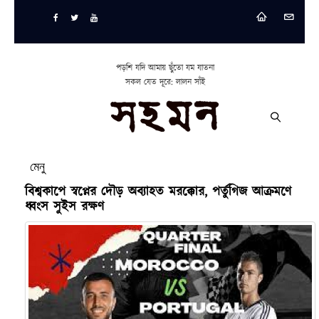
পড়শি যদি আমায় ছুঁতো যম যাতনা
সকল যেত দূরে: লালন সাঁই
মেনু
বিশ্বকাপে স্বপ্নের দৌড় অব্যাহত মরক্কোর, পর্তুগিজ আক্রমণে
ধ্বংস সুইস রক্ষণ