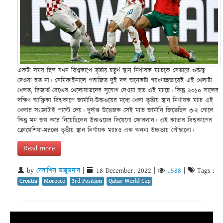
একটা সময় ছিল যখন বিশ্বকাপে তৃতীয়-চতুর্থ স্থান নির্ধারক ম্যাচকে সেভাবে গুরুত্ব
দেওয়া হত না। সেমিফাইনালে পরাজিত দুই দল অনেকটা গয়ংগচ্ছভাবেই এই খেলাটা
খেলত, রিজার্ভ বেঞ্চের খেলোয়াড়দের সুযোগ দেওয়া হত এই ম্যাচে। কিন্তু ২০১০ সালের
দক্ষিণ আফ্রিকা বিশ্বকাপে জার্মানি-উরুগুয়ের মধ্যে খেলা তৃতীয় স্থান নির্ণায়ক ম্যাচ এই
খেলার সংজ্ঞাটাই পাল্টে দেয়। দুর্দান্ত উত্তেজক সেই ম্যাচ জার্মানি জিতেছিল ৩-২ গোলে
কিন্তু মন জয় করে নিয়েছিলেন উরুগুয়ের দিয়েগো ফোরলান। এই কাতার বিশ্বকাপের
ক্রোয়েশিয়া-মরক্কো তৃতীয় স্থান নির্ণায়ক ম্যাচও এক অনন্য উচ্চতায় পৌছালো।
Read more
by
দেবাশিস মজুমদার
|
18 December, 2022
|
1588
|
Tags :
Croatia
Morocco
3rd Position
Qatar World Cup