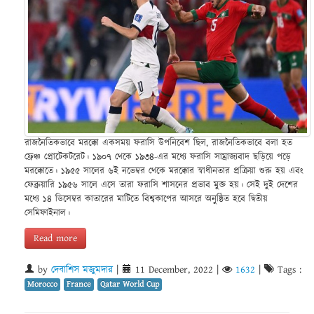
রাজনৈতিকভাবে মরক্কো একসময় ফরাসি উপনিবেশ ছিল, রাজনৈতিকভাবে বলা হত
ফ্রেঞ্চ প্রোটেকটরেট। ১৯০৭ থেকে ১৯৩৪-এর মধ্যে ফরাসি সাম্রাজ্যবাদ ছড়িয়ে পড়ে
মরক্কোতে। ১৯৫৫ সালের ৬ই নভেম্বর থেকে মরক্কোর স্বাধীনতার প্রক্রিয়া শুরু হয় এবং
ফেব্রুয়ারি ১৯৫৬ সালে এসে তারা ফরাসি শাসনের প্রভাব মুক্ত হয়। সেই দুই দেশের
মধ্যে ১৪ ডিসেম্বর কাতারের মাটিতে বিশ্বকাপের আসরে অনুষ্ঠিত হবে দ্বিতীয়
সেমিফাইনাল।
Read more
by
দেবাশিস মজুমদার
|
11 December, 2022
|
1632
|
Tags :
Morocco
France
Qatar World Cup