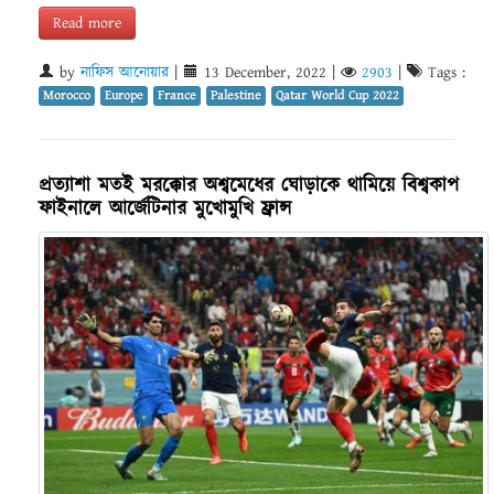
Read more
by
নাফিস আনোয়ার
|
13 December, 2022
|
2903
|
Tags :
Morocco
Europe
France
Palestine
Qatar World Cup 2022
প্রত্যাশা মতই মরক্কোর অশ্বমেধের ঘোড়াকে থামিয়ে বিশ্বকাপ
ফাইনালে আর্জেটিনার মুখোমুখি ফ্রান্স