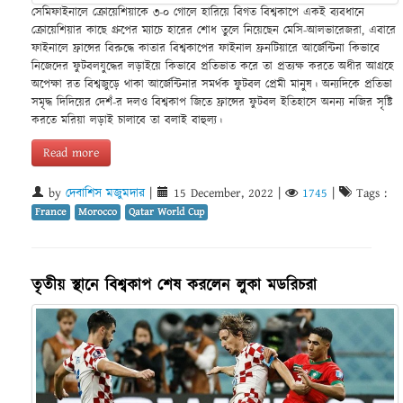
সেমিফাইনালে ক্রোয়েশিয়াকে ৩-০ গোলে হারিয়ে বিগত বিশ্বকাপে একই ব্যবধানে
ক্রোয়েশিয়ার কাছে গ্রুপের ম্যাচে হারের শোধ তুলে নিয়েছেন মেসি-আলভারেজরা, এবারে
ফাইনালে ফ্রান্সের বিরুদ্ধে কাতার বিশ্বকাপের ফাইনাল ফ্রনটিয়ারে আর্জেন্টিনা কিভাবে
নিজেদের ফুটবলযুদ্ধের লড়াইয়ে কিভাবে প্রতিভাত করে তা প্রত্যক্ষ করতে অধীর আগ্রহে
অপেক্ষা রত বিশ্বজুড়ে থাকা আর্জেন্টিনার সমর্থক ফুটবল প্রেমী মানুষ। অন্যদিকে প্রতিভা
সমৃদ্ধ দিদিয়ের দেশঁ-র দলও বিশ্বকাপ জিতে ফ্রান্সের ফুটবল ইতিহাসে অনন্য নজির সৃষ্টি
করতে মরিয়া লড়াই চালাবে তা বলাই বাহুল্য।
Read more
by
দেবাশিস মজুমদার
|
15 December, 2022
|
1745
|
Tags :
France
Morocco
Qatar World Cup
তৃতীয় স্থানে বিশ্বকাপ শেষ করলেন লুকা মডরিচরা