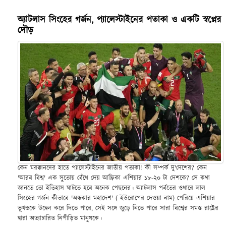
অ্যাটলাস সিংহের গর্জন, প্যালেস্টাইনের পতাকা ও একটি স্বপ্নের
দৌড়
কেন মরক্কানদের হাতে প্যালেস্টাইনের জাতীয় পতাকা! কী সম্পর্ক দু'দেশের? কেন
'আরব বিশ্ব' এক সুতোয় বেঁধে দেয় আফ্রিকা এশিয়ার ১৮-২০ টা দেশকে? সে কথা
জানতে তো ইতিহাস ঘাটতে হবে অনেক পেছনের। অ্যাটলাস পর্বতের ওধারে লাল
সিংহের গর্জন কীভাবে 'অন্ধকার মহাদেশ' ( ইউরোপের দেওয়া নাম) পেরিয়ে এশিয়ার
ভূখন্ডকে উদ্বেল করে দিতে পারে, সেই সঙ্গে জুড়ে নিতে পারে সারা বিশ্বের সমস্ত রাষ্ট্রের
দ্বারা অত্যাচারিত নিপীড়িত মানুষকে।