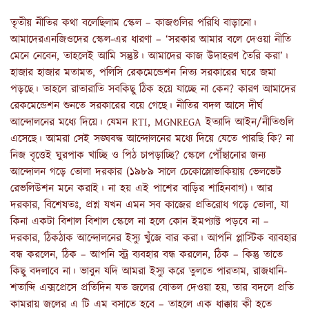
তৃতীয় নীতির কথা বলেছিলাম স্কেল – কাজগুলির পরিধি বাড়ানো।
আমাদেরএনজিওদের স্কেল-এর ধারণা – ‘সরকার আমার বলে দেওয়া নীতি
মেনে নেবেন, তাহলেই আমি সন্তুষ্ট। আমাদের কাজ উদাহরণ তৈরি করা’।
হাজার হাজার মতামত, পলিসি রেকমেন্ডেশন নিত্য সরকারের ঘরে জমা
পড়ছে। তাহলে রাতারাতি সবকিছু ঠিক হয়ে যাচ্ছে না কেন? কারণ আমাদের
রেকমেন্ডেশন শুনতে সরকারের বয়ে গেছে। নীতির বদল আসে দীর্ঘ
আন্দোলনের মধ্যে দিয়ে। যেমন RTI, MGNREGA ইত্যাদি আইন/নীতিগুলি
এসেছে। আমরা সেই সঙ্ঘবদ্ধ আন্দোলনের মধ্যে দিয়ে যেতে পারছি কি? না
নিজ বৃত্তেই ঘুরপাক খাচ্ছি ও পিঠ চাপড়াচ্ছি? স্কেলে পৌঁছানোর জন্য
আন্দোলন গড়ে তোলা দরকার (১৯৮৯ সালে চেকোস্লোভাকিয়ায় ভেলভেট
রেভলিউশন মনে করাই। না হয় এই পাশের বাড়ির শাহিনবাগ)। আর
দরকার, বিশেষতঃ, প্রশ্ন যখন এমন সব কাজের প্রতিরোধ গড়ে তোলা, যা
কিনা একটা বিশাল বিশাল স্কেলে না হলে কোন ইমপ্যাক্ট পড়বে না –
দরকার, ঠিকঠাক আন্দোলনের ইস্যু খুঁজে বার করা। আপনি প্লাস্টিক ব্যাবহার
বন্ধ করলেন, ঠিক – আপনি স্ট্র ব্যবহার বন্ধ করলেন, ঠিক – কিন্তু তাতে
কিছু বদলাবে না। ভাবুন যদি আমরা ইস্যু করে তুলতে পারতাম, রাজধানি-
শতাব্দি এক্সপ্রেসে প্রতিদিন যত জলের বোতল দেওয়া হয়, তার বদলে প্রতি
কামরায় জলের এ টি এম বসাতে হবে – তাহলে এক ধাক্কায় কী হতে