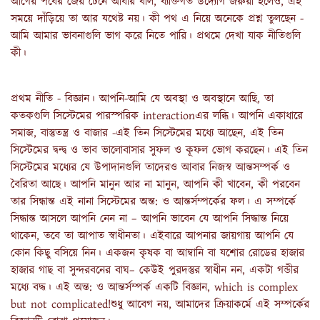
আগের পর্বের জের টেনে আবার বলি, ব‍্যক্তিগত উদ‍্যোগ জরুরী হলেও, এই
সময়ে দাঁড়িয়ে তা আর যথেষ্ট নয়। কী পথ এ নিয়ে অনেকে প্রশ্ন তুলছেন -
আমি আমার ভাবনাগুলি ভাগ করে নিতে পারি। প্রথমে দেখা যাক নীতিগুলি
কী।
প্রথম নীতি - বিজ্ঞান। আপনি-আমি যে অবস্থা ও অবস্থানে আছি, তা
কতকগুলি সিস্টেমের পারস্পরিক interactionএর লব্ধি। আপনি একাধারে
সমাজ, বাস্তুতন্ত্র ও বাজার -এই তিন সিস্টেমের মধ‍্যে আছেন, এই তিন
সিস্টেমের দ্বন্দ্ব ও ভাব ভালোবাসার সুফল ও কূফল ভোগ ক‍রছেন। এই তিন
সিস্টেমের মধ‍্যের যে উপাদানগুলি তাদেরও আবার নিজস্ব আন্তসম্পর্ক ও
বৈরিতা আছে। আপনি মানুন আর না মানুন, আপনি কী খাবেন, কী পরবেন
তার সিন্ধান্ত এই নানা সিস্টেমের অন্ত: ও আন্তর্সম্পর্কের ফল। এ সম্পর্কে
সিদ্ধান্ত আসলে আপনি নেন না – আপনি ভাবেন যে আপনি সিদ্ধান্ত নিয়ে
থাকেন, তবে তা আপাত স্বাধীনতা। এইবারে আপনার জায়গায় আপনি যে
কোন কিছু বসিয়ে নিন। একজন কৃষক বা আম্বানি বা যশোর রোডের হাজার
হাজার গাছ বা সুন্দরবনের বাঘ– কেউই পুরদস্তুর স্বাধীন নন, একটা গন্ডীর
মধ্যে বদ্ধ। এই অন্ত: ও আন্তর্সম্পর্ক একটি বিজ্ঞান, which is complex
but not complicated!শুধু আবেগ নয়, আমাদের ক্রিয়াকর্মে এই সম্পর্কের