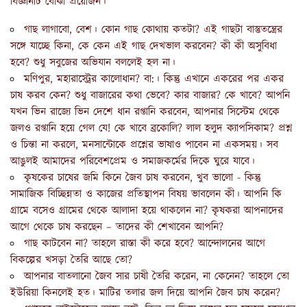
বিজ্ঞানটি বোঝা প্রয়োজন।
গাছ লাগাবো, বেশ। কোন গাছ কোথায় কতটা? এই গাছটা বাস্তুতন্ত্রের
সঙ্গে যাচ্ছে কিনা, কে কেন এই গাছ দেখভাল করবেন? কী কী অসুবিধা
হবে? শুধু সবুজের অভিযান বললেই হল না।
মণিপুর, মহারাস্ট্রের কালোধান? বা:। কিন্তু এখানে একরের পর একর
চাষ করব কেন? শুধু বাজারের কথা ভেবে? কার বাজার? কে খাবে? আপনি
যখন ভিন রাজ‍্যে ভিন দেশে ধান রপ্তানি করবেন, আপনার সিস্টেম থেকে
জলও রপ্তানি হয়ে গেল যে! কে খাবে ব্রকোলি? লাল হলুদ ক‍্যাপসিকাম? প্রশ্ন
ও চিন্তা না করলে, মনসান্টোকে প্রশ্নের ভাষাও পাবেন না একসময়। সব
আঙুলই আমাদের পরিবেশপ্রেম ও সমাজকর্মের দিকে ঘুরে যাবে।
কৃষকের চাষের জমি কিনে জৈব চাষ করবেন, খুব ভালো - কিন্তু
সামাজিক বিচ্ছিন্নতা ও কাজের প্রতিস্থাপন বিষয় ভাবলেন কী। আপনি কি
গ্রামে বসেও গ্রামের থেকে আলাদা হয়ে থাকলেন না? কৃষকরা আপনাদের
আগে থেকে চাষ করছেন – তাদের কী শেখাবেন আপনি?
গাছ কাটবেন না? তাহলে রাস্তা কী করে হবে? আন্দোলনের আগে
বিকল্পের খসড়া তৈরি আছে তো?
আপনার বাতলানো জৈব সার চাষী তৈরি করেন, না কেনেন? তাহলে তো
ইউরিয়া কিনলেই হত। মাটির তলার জল দিয়ে আপনি জৈব চাষ করেন?