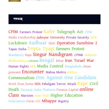
শব্দগুচ্ছ
Kafer
CPIM
Telegraph Act
Farmers Protest
CPIM
Media Censhorship
Jadavpur University
Private Security
Dalit
Aadhaar
Lockdown
Operation Sunshine 2
NJAC
Tripta Tyagi
farmers Protest
Tapan Sinha
Singur Nandigram
Mandatory
Rape
CPIML
Nabarun
Bengal
Iran Tsrael War
Bhattacharya
corona
Bihar
Media Control
Human Rights
NPR
Bangladeshi
chuni
Encounter
goswami
Mahua Moitra
politics
One Against One Candidate
Communalism
Rape
Civil
Work from home
NDA
Pahelgam Terror Attack
online
Death
Paranjay Guha Thakurta
Finance Capital
Class
Higher Education
Marxism
Amit Shah
Mbappe
Polarisation
Form 17C
Bigotry