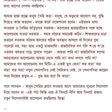
ফিজিক্যাল স্পেস – সাইবার স্পেস নয়। এটা হচ্ছে সেই ফানেল – যেটার
কথা আগের লেখায় বলছিলাম।
আমার রাস্তা হচ্ছে মানুষ তৈরি করা। মানুষ, যে শুধুমাত্র আবেগে নয়, বুদ্ধি
দিয়েও কাজ করবেন। কাজে কর্মে প্রফেশনাল হবেন। এইরকম মাথা
খাওয়ার ও তৈরির আঁতুড়ঘর দরকার। কলেজের ছাত্রছাত্রীদের সঙ্গে দ্বন্দ্বে
আলোচনায় যাওয়া দরকার – সময় তাঁদের সামনেই কঠিন। শিক্ষকদের মনে
করানো দরকার তাঁদের হৃদয়ের সঠিক অবস্থান আসলে বাঁ দিকের বুক
পকেটে নয়, বরং আর একটু মাঝামাঝি। রাজনৈতিক দল যদি শ’য়ে শ’য়ে
এরকম ক্যাডার গড়ে তুলতে পারেন – আমরা পারি না? রাজনৈতিক দলের
ক্যাডারদের আলোচনায় আমরা যেতে পারি না? কথা বলতে পারি না?
আমাদের সব আলোচনায় সব মিটিং-এ একই মুখ কেন? বার বার? বার
বার? বার বার? নতুন সেনাপতিও নেই সৈনিকও নেই, যে সেনাপতিরা আছেন
তারা নিজের ককুন-এ – যুদ্ধ জয় হবে কি করে?
তবে সাবধান – মানুষ তৈরির ক্লাসে যাওয়ার আগে আমাদের পুরনো সিলেবাস
নিয়ে যাবেন না –এই পাঁচ কিস্তি ধরে ঐ তিনটে নীতি আর তিনটে রাস্তার
নতুন সিলেবাসটাই আলোচনা করছিলাম কিন্তু!
--