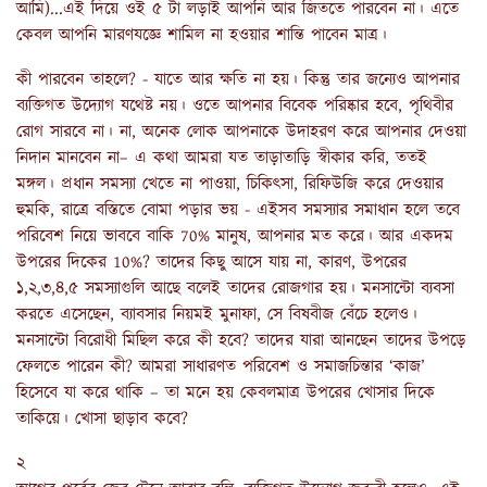
আমি)...এই দিয়ে ওই ৫ টা লড়াই আপনি আর জিততে পারবেন না। এতে
কেবল আপনি মারণযজ্ঞে শামিল না হওয়ার শান্তি পাবেন মাত্র।
কী পারবেন তাহলে? - যাতে আর ক্ষতি না হয়। কিন্তু তার জন‍্যেও আপনার
ব‍্যক্তিগত উদ‍্যোগ যথেষ্ট নয়। ওতে আপনার বিবেক পরিষ্কার হবে, পৃথিবীর
রোগ সারবে না। না, অনেক লোক আপনাকে উদাহরণ করে আপনার দেওয়া
নিদান মানবেন না– এ কথা আমরা যত তাড়াতাড়ি স্বীকার করি, ততই
মঙ্গল। প্রধান সমস্যা খেতে না পাওয়া, চিকিৎসা, রিফিউজি করে দেওয়ার
হুমকি, রাত্রে বস্তিতে বোমা পড়ার ভয় - এইসব সমস্যার সমাধান হলে তবে
পরিবেশ নিয়ে ভাববে বাকি 70% মানুষ, আপনার মত করে। আর একদম
উপরের দিকের 10%? তাদের কিছু আসে যায় না, কারণ, উপরের
১,২,৩,৪,৫ সমস্যাগুলি আছে বলেই তাদের রোজগার হয়। মনসান্টো ব‍্যবসা
করতে এসেছেন, ব্যাবসার নিয়মই মুনাফা, সে বিষবীজ বেঁচে হলেও।
মনসান্টো বিরোধী মিছিল করে কী হবে? তাদের যারা আনছেন তাদের উপড়ে
ফেলতে পারেন কী? আমরা সাধারণত পরিবেশ ও সমাজচিন্তার ‘কাজ’
হিসেবে যা করে থাকি – তা মনে হয় কেবলমাত্র উপরের খোসার দিকে
তাকিয়ে। খোসা ছাড়াব কবে?
২