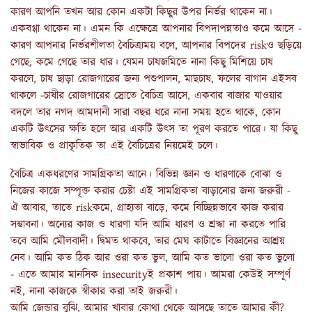
কারণ আপনি তখন আর কোন একটা কিছুর উপর নির্ভর থাকেন না।
একবগ্গা থাকেন না। এমন কি এক্ষেত্রে আপনার বিপদাপন্নতাও কমে আসে -
কারণ আপনার নির্ভরশীলতা বৈচিত্র‍্যময় বলে, আপনার বিপদের riskও ছড়িয়ে
গেছে, কমে গেছে তার ধার। যেমন চাষজমিতে নানা কিছু মিশিয়ে চাষ
করলে, চাষ ছাড়া রোজগারের জন‍্য পশুপালন, মাছচাষ, ফলের বাগান এইসব
থাকলে -চাষীর রোজগারের স্রোতে বৈচিত্র আসে, একবার বাজার যাওয়ার
বদলে তার নগদ আমদানী সারা বছর ধরে নানা সময় হতে থাকে, কোন
একটি উৎসের ক্ষতি হলে আর একটি উৎস তা পূরণ করতে পারে। যা কিছু
স্বাভাবিক ও প্রাকৃতিক তা এই বৈচিত্রের নিয়মেই চলে।
বৈচিত্র একধরণের সামগ্রিকতা আনে। বিভিন্ন জ্ঞান ও ধারণাকে বোঝা ও
নিজের কাজে সম্পৃক্ত করার চেষ্টা এই সামগ্রিকতা বাড়ানোর জন‍্য জরুরী -
ঐ আবার, তাতে riskকমে, গ্রাহ‍্যতা বাড়ে, কমে বিচ্ছিন্নভাবে কাজ করার
সম্ভাবনা। অন‍্যের কাজ ও ধারণা যদি আমি ধারণ ও শ্রদ্ধা না করতে পারি
তবে আমি মৌলবাদী। দ্বিমত থাকবে, তার মেঘ কাটাতে বিজ্ঞানের আশ্রয়
নেব। আমি কত ঠিক আর ওরা কত ভুল, আমি কত ভালো ওরা কত ভুলো
- এতে আমার মানসিক insecurityই প্রকাশ পায়। আমরা কেউই সম্পূর্ণ
নই, নানা কাজকে স্বীকার করা তাই জরুরী।
আমি জেন্ডার বুঝি, আমার খাবার কোথা থেকে আসছে তাতে আমার কী?