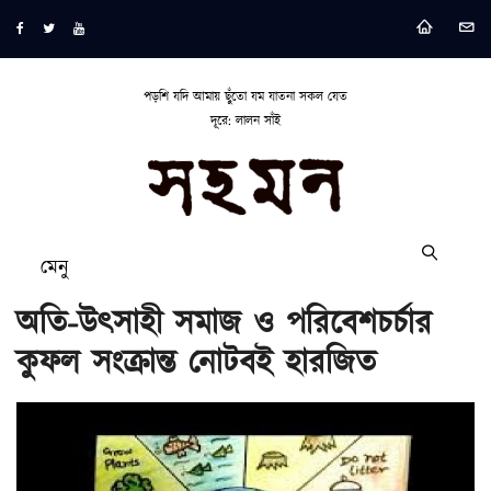
পড়শি যদি আমায় ছুঁতো যম যাতনা সকল যেত
দূরে: লালন সাঁই
মেনু
অতি-উৎসাহী সমাজ ও পরিবেশচর্চার
কুফল সংক্রান্ত নোটবই হারজিত