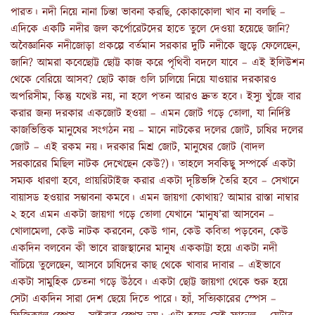
পারত। নদী নিয়ে নানা চিন্তা ভাবনা করছি, কোকাকোলা খাব না বলছি –
এদিকে একটি নদীর জল কর্পোরেটদের হাতে তুলে দেওয়া হয়েছে জানি?
অবৈজ্ঞানিক নদীজোড়া প্রকল্পে বর্তমান সরকার দুটি নদীকে জুড়ে ফেলেছেন,
জানি? আমরা কবেছোট্ট ছোট্ট কাজ করে পৃথিবী বদলে যাবে – এই ইলিউশন
থেকে বেরিয়ে আসব? ছোট কাজ গুলি চালিয়ে নিয়ে যাওয়ার দরকারও
অপরিসীম, কিন্তু যথেষ্ট নয়, না হলে পতন আরও দ্রুত হবে। ইস্যু খুঁজে বার
করার জন্য দরকার একজোট হওয়া – এমন জোট গড়ে তোলা, যা নির্দিষ্ট
কাজভিত্তিক মানুষের সংগঠন নয় – মানে নাটকের দলের জোট, চাষির দলের
জোট – এই রকম নয়। দরকার মিশ্র জোট, মানুষের জোট (বাদল
সরকারের মিছিল নাটক দেখেছেন কেউ?)। তাহলে সবকিছু সম্পর্কে একটা
সম্যক ধারণা হবে, প্রায়রিটাইজ করার একটা দৃষ্টিভঙ্গি তৈরি হবে – সেখানে
বায়াসড হওয়ার সম্ভাবনা কমবে। এমন জায়গা কোথায়? আমার রাস্তা নাম্বার
২ হবে এমন একটা জায়গা গড়ে তোলা যেখানে ‘মানুষ’রা আসবেন –
খোলামেলা, কেউ নাটক করবেন, কেউ গান, কেউ কবিতা পড়বেন, কেউ
একদিন বলবেন কী ভাবে রাজস্থানের মানুষ এককাট্টা হয়ে একটা নদী
বাঁচিয়ে তুলেছেন, আসবে চাষিদের কাছ থেকে খাবার দাবার – এইভাবে
একটা সামুহিক চেতনা গড়ে উঠবে। একটা ছোট্ট জায়গা থেকে শুরু হয়ে
সেটা একদিন সারা দেশ ছেয়ে দিতে পারে। হ্যাঁ, সত্যিকারের স্পেস –