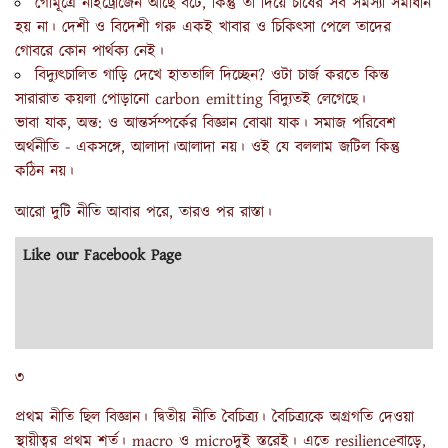
গোমূত্রে নাইট্রোজেন আছে বটে, কিন্তু তা দিয়ে চাষের সব সমস‍্যা সমাধান
হয় না। দেশী ও বিদেশী গরু একই খাবার ও চিকিৎসা পেলে তাদের
গোবরে কোন পার্থক‍্য নেই।
বিদ‍্যুৎচালিত গাড়ি দেখে হাততালি দিচ্ছেন? ওটা চার্জ করতে কিন্ত
সারারাত কয়লা পোড়ানো carbon emitting বিদ‍্যুতই লেগেছে।
ভাবা যাক, অন্ত: ও আন্তর্সম্পর্কের বিজ্ঞান বোঝা যাক। সমাজ পরিবেশ
অর্থনীতি - একসঙ্গে, আলাদা।আলাদা নয়। ওই যে বললাম জটিল কিন্তু
কঠিন নয়।
আরো দুটি নীতি আবার পরে, তারও পর রাস্তা।
Like our Facebook Page
৩
প্রথম নীতি ছিল বিজ্ঞান। দ্বিতীয় নীতি বৈচিত্র‍্য। বৈচিত্র‍্যকে অগ্রগতি দেওয়া
স্থায়ীত্বর প্রথম শর্ত। macro ও microদুই স্তরেই। এতে resilienceবাড়ে,