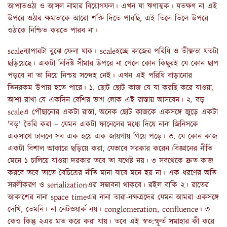
আপাতওঠা ও আসল নামার বিয়োগফল। এখন যা ঋণাত্মক। যতক্ষণ না এই
উপরে ওঠার ক্ষমতাকে আরো শক্তি দিতে পারছি, এই তিলে তিলে উপরে
ওঠাকে নিশ্চিত করতে পারব না।
scaleব‍্যাপারটা বুঝে ফেলা যাক। scaleহচ্ছে কাজের পরিধি ও তীক্ষ্ণতা যতটা
ছড়িয়েছে। একটা নির্দিষ্ট সীমার উপরে না গেলে কোন কিছুরই যে কোন ছাপ
পড়বে না তা নিয়ে নিশ্চয় সন্দেহ নেই। এখন এই পরিধি বাড়ানোর
তিনরকম উপায় হতে পারে। ১. ছোট ছোট কাজ যে যা করছি করে যাওয়া,
আশা রাখা যে একদিন বেশির ভাগ লোক এই রাস্তায় আসবেন। ২. বড়
scaleএ পৌছানোর একটা রাস্তা, অনেক ছোট কাজকে একসঙ্গে জুড়ে একটা
'বড়' তৈরি করা – যেমন একটা ফানেলের মধ‍্যে দিয়ে নানা জিনিসকে
একসাথে ঢাললে সব এক হয়ে এক জায়গায় গিয়ে পড়ে। ৩. যে কোন কাজ
একটা বিশাল আকারে ছড়িয়ে করা, যেভাবে সরকার করেন।বিজ্ঞানের নীতি
মেনে ১ চালিয়ে যাওয়া দরকার তবে তা যথেষ্ট নয়। ৩ সবথেকে দ্রুত কাজ
করবে তবে তাতে বৈচিত্রের নীতি মানা যাবে মনে হয় না। এক ধরণের অতি
সরলীকরণ ও serializationএর সম্ভাবনা থাকবে। রইল বাকি ২। রাতের
আকাশের নানা space timeএর নানা তারা-নক্ষত্রদের যেমন আমরা একসঙ্গে
দেখি, তেমনি। না নেটওয়ার্ক নয়। conglomeration, confluence। ৩
কেও কিন্তু ২এর মত করে করা যায়। তবে এই স্বত:স্ফূর্ত সমাহার কী করে