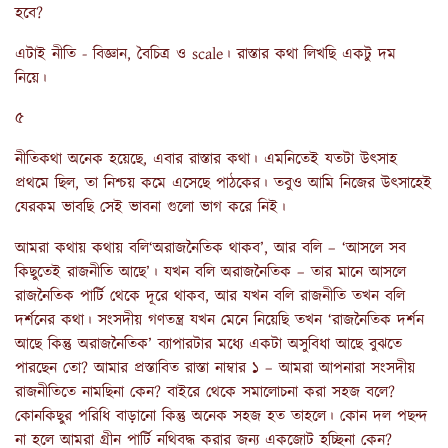
হবে?
এটাই নীতি - বিজ্ঞান, বৈচিত্র ও scale। রাস্তার কথা লিখছি একটু দম
নিয়ে।
৫
নীতিকথা অনেক হয়েছে, এবার রাস্তার কথা। এমনিতেই যতটা উৎসাহ
প্রথমে ছিল, তা নিশ্চয় কমে এসেছে পাঠকের। তবুও আমি নিজের উৎসাহেই
যেরকম ভাবছি সেই ভাবনা গুলো ভাগ করে নিই।
আমরা কথায় কথায় বলি‘অরাজনৈতিক থাকব’, আর বলি – ‘আসলে সব
কিছুতেই রাজনীতি আছে’। যখন বলি অরাজনৈতিক – তার মানে আসলে
রাজনৈতিক পার্টি থেকে দূরে থাকব, আর যখন বলি রাজনীতি তখন বলি
দর্শনের কথা। সংসদীয় গণতন্ত্র যখন মেনে নিয়েছি তখন ‘রাজনৈতিক দর্শন
আছে কিন্তু অরাজনৈতিক’ ব্যাপারটার মধ্যে একটা অসুবিধা আছে বুঝতে
পারছেন তো? আমার প্রস্তাবিত রাস্তা নাম্বার ১ – আমরা আপনারা সংসদীয়
রাজনীতিতে নামছিনা কেন? বাইরে থেকে সমালোচনা করা সহজ বলে?
কোনকিছুর পরিধি বাড়ানো কিন্তু অনেক সহজ হত তাহলে। কোন দল পছন্দ
না হলে আমরা গ্রীন পার্টি নথিবদ্ধ করার জন্য একজোট হচ্ছিনা কেন?