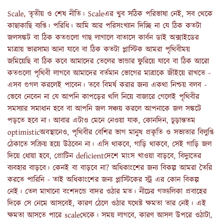
Scale, তৃতীয় ও শেষ নীতি। Scaleএর খুব সঠিক পরিভাষা নেই, সব থেকে
কাছাকাছি ব‍্যপ্তি। পরিধি। আমি আর পরিসংখ‍্যান দিচ্ছি না যে ঠিক কতটা
জলসঙ্কট বা ঠিক কতগুলো গাছ লাগালে বাতাসে কার্বন ডাই অক্সাইডের
মাত্রায় ভারসাম‍্য আনা যাবে বা ঠিক কতটা প্লাস্টিক আমরা পৃথিবীময়
জমিয়েছি বা ঠিক কবে আমাদের তেলের ভান্ডার ফুরিয়ে যাবে বা ঠিক আরো
কতগুলো পৃথিবী লাগবে আমাদের বর্তমান ভোগের মাত্রাকে জীইয়ে রাখতে -
এসব গুগল করলেই পাবেন। তবে বিমর্ষ করার জন‍্য একথা নিশ্চয় বলব -
ভেবে নেবেন না যে আপনি কাপড়ের থলি নিয়ে বাজারে গেলেই পৃথিবীর
সমস‍্যার সমাধান হবে বা আপনি জল সঞ্চয় করলে আপনাকে জল সঙ্কটে
পড়তে হবে না। আবার এটাও মেনে নেওয়া যাক, কোনদিন, চূড়ান্ততম
optimisticঅবস্থানেও, পৃথিবীর বেশির ভাগ মানুষ প্রকৃতি ও সভ‍্যতার বিলুপ্তি
ঠেকাতে সক্রিয় হয়ে উঠবেন না। এসি থাকবে, গাড়ি থাকবে, সেই গাড়ি জল
দিয়ে ধোয়া হবে, প্রোটিন deficientদেশে মাংস খাওয়া বাড়বে, বিদ‍্যুতের
ব‍্যবহার বাড়বে। কেনই বা বাড়বে না? অধিকাংশের জন‍্য বিকল্প আমরা তৈরি
করতে পারিনি - তাই অধিকাংশের জন‍্য প্লাস্টিকের স্ট্র এর কোন বিকল্প
নেই। তেল মাখানো বংশদন্ডে বাদর ওঠার মত। নীচের গড্ডলিকা প্রবাহের
দিকে সে নেমে আসবেই, কারণ ঠেলে ওঠার যথেষ্ট ক্ষমতা তার নেই। এই
ক্ষমতা আসতে পারে scaleথেকে। সময় লাগবে, কারণ আসল উপরে ওঠাটা,