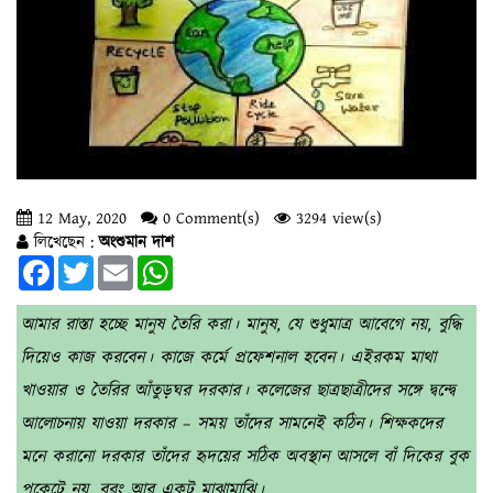
12 May, 2020
0 Comment(s)
3294 view(s)
লিখেছেন :
অংশুমান দাশ
Facebook
Twitter
Email
WhatsApp
আমার রাস্তা হচ্ছে মানুষ তৈরি করা। মানুষ, যে শুধুমাত্র আবেগে নয়, বুদ্ধি
দিয়েও কাজ করবেন। কাজে কর্মে প্রফেশনাল হবেন। এইরকম মাথা
খাওয়ার ও তৈরির আঁতুড়ঘর দরকার। কলেজের ছাত্রছাত্রীদের সঙ্গে দ্বন্দ্বে
আলোচনায় যাওয়া দরকার – সময় তাঁদের সামনেই কঠিন। শিক্ষকদের
মনে করানো দরকার তাঁদের হৃদয়ের সঠিক অবস্থান আসলে বাঁ দিকের বুক
পকেটে নয়, বরং আর একটু মাঝামাঝি।