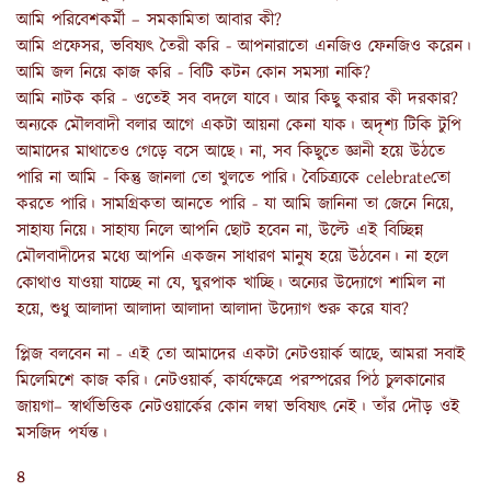
আমি পরিবেশকর্মী – সমকামিতা আবার কী?
আমি প্রফেসর, ভবিষ‍্যৎ তৈরী করি - আপনারাতো এনজিও ফেনজিও করেন।
আমি জল নিয়ে কাজ করি - বিটি কটন কোন সমস‍্যা নাকি?
আমি নাটক করি - ওতেই সব বদলে যাবে। আর কিছু করার কী দরকার?
অন‍্যকে মৌলবাদী বলার আগে একটা আয়না কেনা যাক। অদৃশ‍্য টিকি টুপি
আমাদের মাথাতেও গেড়ে বসে আছে। না, সব কিছুতে জ্ঞানী হয়ে উঠতে
পারি না আমি - কিন্তু জানলা তো খুলতে পারি। বৈচিত্র‍্যকে celebrateতো
করতে পারি। সামগ্রিকতা আনতে পারি - যা আমি জানিনা তা জেনে নিয়ে,
সাহায‍্য নিয়ে। সাহায‍্য নিলে আপনি ছোট হবেন না, উল্টে এই বিচ্ছিন্ন
মৌলবাদীদের মধ‍্যে আপনি একজন সাধারণ মানুষ হয়ে উঠবেন। না হলে
কোথাও যাওয়া যাচ্ছে না যে, ঘুরপাক খাচ্ছি। অন‍্যের উদ‍্যোগে শামিল না
হয়ে, শুধু আলাদা আলাদা আলাদা আলাদা উদ‍্যোগ শুরু করে যাব?
প্লিজ বলবেন না - এই তো আমাদের একটা নেটওয়ার্ক আছে, আমরা সবাই
মিলেমিশে কাজ করি। নেটওয়ার্ক, কার্যক্ষেত্রে পরস্পরের পিঠ চুলকানোর
জায়গা– স্বার্থভিত্তিক নেটওয়ার্কের কোন লম্বা ভবিষ্যৎ নেই। তাঁর দৌড় ওই
মসজিদ পর্যন্ত।
৪