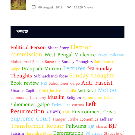
09 August, 2019
19229 Views
শব্দগুচ্ছ
Election
Political Person
Short Story
commission
West Bengal Violemce
River Pollution
Muhammad Zubair
Savarkar
Sunday Thoughts
Sahomoner
Lectures
Draupadi Murmu
Sunday
Galpo
শিয়া
Sunday thoughts
Thoughts
Subhaschandrabose
Anti Fascist
Book review
NRI
Sahomoner Galpo
MeToo
Finance Capital
Chief Justice of India
Anti Novel
Muslim
communal harmony
Religion
Sahomoner Galpo
Left
sahomoner galpo
Federalism
corona
Resurrection
Environment Crisis
গুরুমশাই
TMC
Supreme Court
Hunger Strike
Economics
aadhaar
Transformer Repair
BJP
Pulwama
BJP
Bharat
Deforestation
Fascism
Narendra Modi
Whatsapp
Struggle of