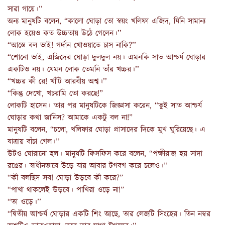
সারা গায়ে।’’
অন্য মানুষটি বলেন, “কালো ঘোড়া তো স্বয়ং খলিফা এজিদ, যিনি সামান্য
লোক হয়েও কত উচ্চতায় উঠে গেলেন।’’
“আস্তে বল ভাই! গর্দান খোওয়াতে চাস নাকি?’’
“শোনো ভাই, এজিদের ঘোড়া দুলদুল নয়। এমনকি সাত আশ্চর্য ঘোড়ার
একটিও নয়। যেমন লোক তেমনি তাঁর খচ্চর।’’
“খচ্চর কী রে! খাঁটি আরবীয় অশ্ব।’’
“কিন্তু দেখো, খচরামি তো করছে!”
লোকটি হাসেন। তার পর মানুষটিকে জিজ্ঞাসা করেন, “তুই সাত আশ্চর্য
ঘোড়ার কথা জানিস? আমাকে একটু বল না!”
মানুষটি বলেন, “চলো, খলিফার ঘোড়া প্রাসাদের দিকে মুখ ঘুরিয়েছে। এ
যাত্রায় বাঁচা গেল।’’
উটও ঘোরানো হল। মানুষটি ফিসফিস করে বলেন, “পক্ষীরাজ হয় সাদা
রঙের। স্বাধীনভাবে উড়ে যায় আবার টগবগ করে চলেও।’’
“কী বলছিস সব! ঘোড়া উড়বে কী করে?”
“পাখা থাকলেই উড়বে। পাখিরা ওড়ে না!”
“তা ওড়ে।’’
“দ্বিতীয় আশ্চর্য ঘোড়ার একটি শিং আছে, তার লেজটি সিংহের। তিন নম্বর