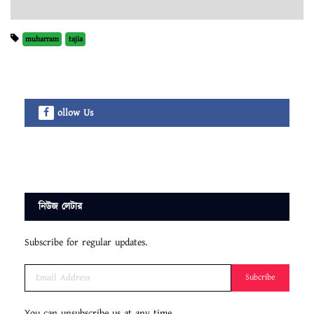
muharram
tajia
ollow Us
নিউজ লেটার
Subscribe for regular updates.
Subcribe
You can unsubscribe us at any time