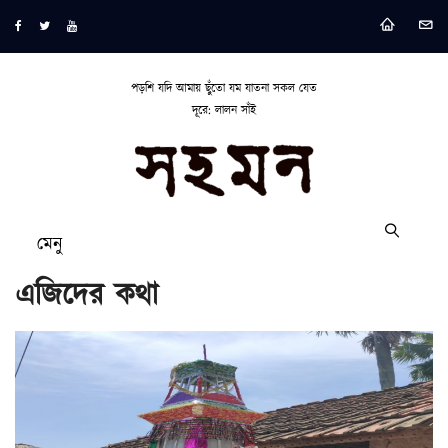
পড়শি যদি আমায় ছুঁতো যম যাতনা সকল যেত
দূরে: লালন সাঁই
মেনু
এজিদের কথা