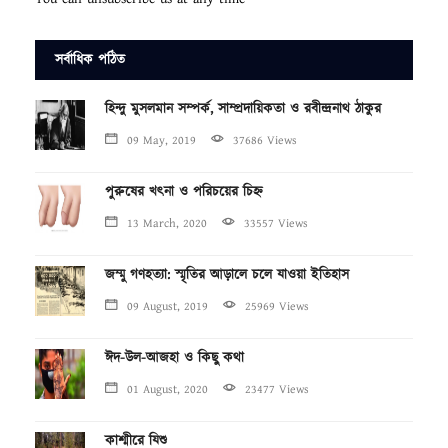
সর্বাধিক পঠিত
হিন্দু মুসলমান সম্পর্ক, সাম্প্রদায়িকতা ও রবীন্দ্রনাথ ঠাকুর
09 May, 2019
37686 Views
পুরুষের খৎনা ও পরিচয়ের চিহ্ন
13 March, 2020
33557 Views
জম্মু গণহত্যা: স্মৃতির আড়ালে চলে যাওয়া ইতিহাস
09 August, 2019
25969 Views
ঈদ-উল-আজহা ও কিছু কথা
01 August, 2020
23477 Views
কাশ্মীরে যিশু