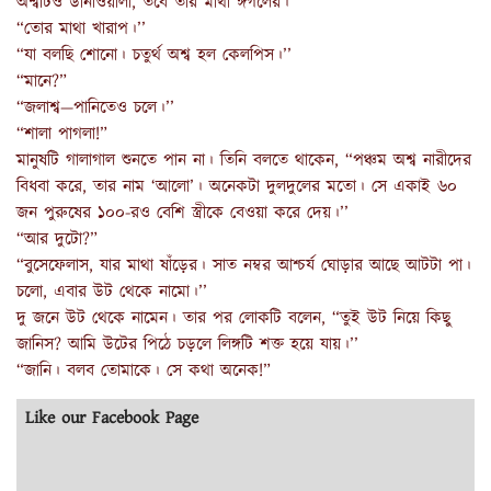
অশ্বটিও ডানাওয়ালা, তবে তার মাথা ঈগলের।’’
“তোর মাথা খারাপ।’’
“যা বলছি শোনো। চতুর্থ অশ্ব হল কেলপিস।’’
“মানে?”
“জলাশ্ব—পানিতেও চলে।’’
“শালা পাগলা!”
মানুষটি গালাগাল শুনতে পান না। তিনি বলতে থাকেন, “পঞ্চম অশ্ব নারীদের
বিধবা করে, তার নাম ‘আলো’। অনেকটা দুলদুলের মতো। সে একাই ৬০
জন পুরুষের ১০০-রও বেশি স্ত্রীকে বেওয়া করে দেয়।’’
“আর দুটো?”
“বুসেফেলাস, যার মাথা ষাঁড়ের। সাত নম্বর আশ্চর্য ঘোড়ার আছে আটটা পা।
চলো, এবার উট থেকে নামো।’’
দু জনে উট থেকে নামেন। তার পর লোকটি বলেন, “তুই উট নিয়ে কিছু
জানিস? আমি উটের পিঠে চড়লে লিঙ্গটি শক্ত হয়ে যায়।’’
“জানি। বলব তোমাকে। সে কথা অনেক!”
Like our Facebook Page