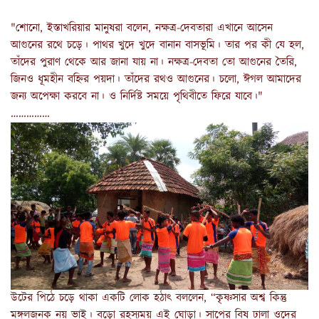
"শোনো, ইস্তাখরিয়ার মানুষরা বলেন, নক্ষত্র-দেবতারা এখানে আসেন
আগুনের রথে চড়ে। পাথর খুদে খুদে বানান বাসভূমি। তার পর কী যে হল,
তাঁদের পুরাণ থেকে আর জানা যায় না। নক্ষত্র-দেবতা তো আগুনের তৈরি,
জিনও ধূমহীন বহ্নির পয়দা। তাঁদের রথও আগুনের। চলো, ঈগল আমাদের
জন্য অপেক্ষা করবে না। ও নির্দিষ্ট সময়ে পৃথিবীতে ফিরে যাবে।"
……………
উটের পিঠে চড়ে থাকা একটি লোক হঠাৎ বললেন, “কৃষ্ণসার অশ্ব কিন্তু
মঙ্গলজনক নয় ভাই। বড়ো রহস্যময় এই ঘোড়া। সাপের বিষ ঢালা ওদের