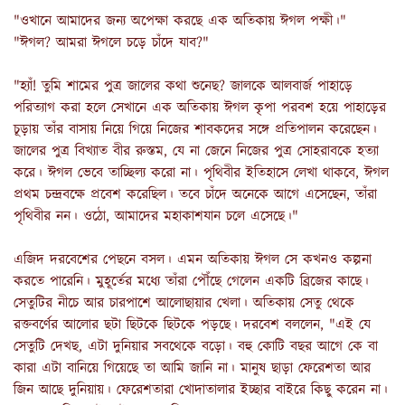
"ওখানে আমাদের জন্য অপেক্ষা করছে এক অতিকায় ঈগল পক্ষী।"
"ঈগল? আমরা ঈগলে চড়ে চাঁদে যাব?"
"হ্যাঁ! তুমি শামের পুত্র জালের কথা শুনেছ? জালকে আলবার্জ পাহাড়ে
পরিত্যাগ করা হলে সেখানে এক অতিকায় ঈগল কৃপা পরবশ হয়ে পাহাড়ের
চূড়ায় তাঁর বাসায় নিয়ে গিয়ে নিজের শাবকদের সঙ্গে প্রতিপালন করেছেন।
জালের পুত্র বিখ্যাত বীর রুস্তম, যে না জেনে নিজের পুত্র সোহরাবকে হত্যা
করে। ঈগল ভেবে তাচ্ছিল্য করো না। পৃথিবীর ইতিহাসে লেখা থাকবে, ঈগল
প্রথম চন্দ্রবক্ষে প্রবেশ করেছিল। তবে চাঁদে অনেকে আগে এসেছেন, তাঁরা
পৃথিবীর নন। ওঠো, আমাদের মহাকাশযান চলে এসেছে।"
এজিদ দরবেশের পেছনে বসল। এমন অতিকায় ঈগল সে কখনও কল্পনা
করতে পারেনি। মুহূর্তের মধ্যে তাঁরা পৌঁছে গেলেন একটি ব্রিজের কাছে।
সেতুটির নীচে আর চারপাশে আলোছায়ার খেলা। অতিকায় সেতু থেকে
রক্তবর্ণের আলোর ছটা ছিটকে ছিটকে পড়ছে। দরবেশ বললেন, "এই যে
সেতুটি দেখছ, এটা দুনিয়ার সবথেকে বড়ো। বহু কোটি বছর আগে কে বা
কারা এটা বানিয়ে গিয়েছে তা আমি জানি না। মানুষ ছাড়া ফেরেশতা আর
জিন আছে দুনিয়ায়। ফেরেশতারা খোদাতালার ইচ্ছার বাইরে কিছু করেন না।