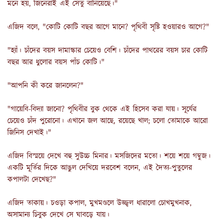
মনে হয়, জিনেরাই এই সেতু বানিয়েছে।"
এজিদ বলে, "কোটি কোটি বছর আগে মানে? পৃথিবী সৃষ্টি হওয়ারও আগে?"
"হ্যাঁ। চাঁদের বয়স দামাস্কার চেয়েও বেশি। চাঁদের পাথরের বয়স চার কোটি
বছর আর ধুলোর বয়স পাঁচ কোটি।"
"আপনি কী করে জানলেন?"
"গায়েবি-বিদ্যা জানো? পৃথিবীর বুক থেকে এই হিসেব করা যায়। সূর্যের
চেয়েও চাঁদ পুরোনো। এখানে জল আছে, রয়েছে খাল; চলো তোমাকে আরো
জিনিস দেখাই।"
এজিদ বিস্ময়ে দেখে বহু সুউচ্চ মিনার। মসজিদের মতো। শয়ে শয়ে গম্বুজ।
একটি মূর্তির দিকে আঙুল দেখিয়ে দরবেশ বলেন, এই দৈত্য-পুতুলের
কপালটা দেখেছ?"
এজিদ তাকায়। চওড়া কপাল, মুখমণ্ডলে উজ্জ্বল ধারালো চোখমুখনাক,
অসামান্য চিবুক দেখে সে ঘাবড়ে যায়।