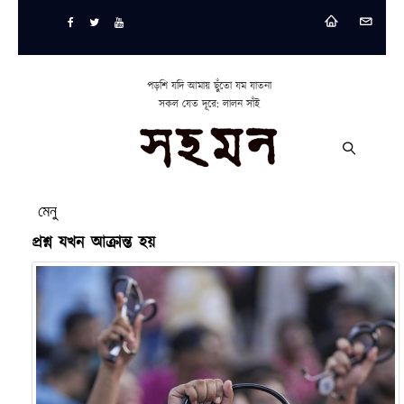
পড়শি যদি আমায় ছুঁতো যম যাতনা
সকল যেত দূরে: লালন সাঁই
মেনু
প্রশ্ন যখন আক্রান্ত হয়