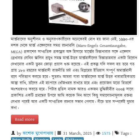
মার্ক্সবাদের অনুশীলন ও অনুসরণকারীদের অনেকেরই বোধ হয় জানা নেই, ১৯৯০-এর
দশক থেকে মার্ক্স এঙ্গেলসের সমগ্র রচনাবলি (Marx-Engels Gesamtausgabe,
MEGA) প্রকাশের সাম্প্রতিক প্রকল্পের অঙ্গ হিসাবে মার্ক্সের চিন্তাধারার সঙ্গে এঙ্গেলস
প্লেখানভ লেনিন স্তালিন প্রমুখ সমস্ত মার্ক্স-উত্তর মার্ক্সবাদীদের চিন্তাভাবনার একটা বিরোধ
দেখানোর একটা ভুবন জোড়া প্রয়াস শুরু হয়েছে। এই প্রকল্প যদি সফল হয় তবে গত
প্রায় ১৮০ বছরের মার্ক্সবাদী রাজনীতি চর্চা এবং বিপ্লবের ইতিহাস সম্পূর্ণ অমার্ক্সবাদী
বলে পরিত্যাগ করতে হবে। সুতরাং আমরা যারা মার্ক্সবাদের মার্ক্স উত্তর ধারাবাহিকতায়
আস্থা রাখি, তাঁদের এই ব্যাপারে খোঁজখবর রাখতে হবে এবং প্রয়োজন মতো বিতর্কে
অংশগ্রহণও করতে হবে। পিটার হুডিস নামক আরও একজন বুদ্ধিজীবীর ২০০৪ সালে
প্রকাশিত একটি প্রবন্ধের উপরে আমি কয়েক দিন আগে কিছু সমালোচনামূলক বক্তব্য
লেখার পরেই আর একটি সাম্প্রতিক রচনার সন্ধান পেলাম। নীচে তার সম্পর্কেই দুচার
কথা।
Read more
by
অশোক মুখোপাধ্যায়
|
31 March, 2025
|
1575
|
Tags :
Peter Hudis
Marxism
Lenin
Plekhanov