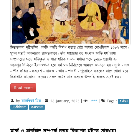
চিন্তাভাবনা দৃষ্টিভঙ্গির একটি পদ্ধতি নির্মাণ করার চেষ্টা আমরা দেখেছিলাম ১৫৮২ সালে।
মুঘল সম্রাট আকবরের রাজত্বকালে। তাঁর সাম্রাজ্যে বহু সংখ্যক জাতি ধর্ম ভাষা
সম্প্রদায়ের মধ্যে সহিষ্ণুতা ও পারস্পরিক সম্মান মর্যাদা গড়ে তুলতে প্রয়াসী হন।
ফতেপুর সিক্রিতে ইবাদৎখানা হলে ধর্ম মত নির্বিশেষে আমন্ত্রণ জানানো হয়। সুফি - সন্ত
- পীর ফকির - দরবেশ - যাজক - ঋষি - পাদরী - পুরোহিত সকলের সাথে খোলা মনে
দিবারাত্রি আলোচনা করেন। সকল ধর্মের সার সত্যকে উপলব্ধি করতে সচেষ্ট হন।
Read more
by
মালবিকা মিত্র
|
28 January, 2025
|
1222
|
Tags :
Akbar
Budhhism
Marxism
মার্ক্স ও মার্ক্সবাদ সম্পর্কে নতুন বিজ্ঞাপন হইতে সাবধান!