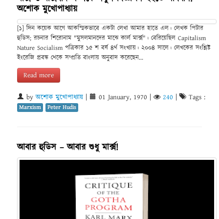
অশোক মুখোপাধ্যায়
[১] দিন কয়েক আগে আকস্মিকভাবে একটা লেখা আমার হাতে এল। লেখক পিটার
হুডিস; রচনার শিরোনাম "মুসলমানদের মাঝে কার্ল মার্ক্স"। বেরিয়েছিল Capitalism
Nature Socialism পত্রিকার ১৫ শ বর্ষ ৪র্থ সংখ্যায়। ২০০৪ সালে। লেখকের সংশ্লিষ্ট
ইংরেজি প্রবন্ধ থেকে সম্প্রতি বাংলায় অনুবাদ করেছেন...
Read more
by
অশোক মুখোপাধ্যায়
|
01 January, 1970
|
240
|
Tags :
Marxism
Peter Hudis
আবার হুডিস – আবার শুধু মার্ক্স!