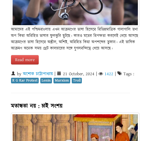
আমাদের এই পশ্চিমবাংলায় এখন আক্রমণের ভাষা হিসেবে বিভিন্নমাত্রিক গালাগালি তথা
অপ কিম্বা অবিহিত ভাষার ফুলঝুরি ছুটছে। কারও মতের বিপক্ষতা করলেই ধেয়ে আসছে
আক্রমণের ভাষা হিসেবে অশ্লীল, অশিষ্ট, অবিহিত কিম্বা অপশব্দের তুফান। এই ভাষিক
আক্রমণ অনেক সময় থ্রেট কালচারের সঙ্গে যুগলবন্দিত্বে ধেয়ে আসছে।
Read more
by
অশোক চট্টোপাধ্যায়
|
21 October, 2024
|
1422
|
Tags :
R G Kar Protest
Lenin
Marxism
Troll
মতান্ধতা নয় : চাই সংশয়