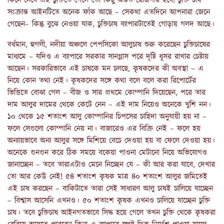
কিনে নেবে এই চুক্তিতে গেলে তো কিছু অন্তত রোজগার হবে! চুক্তি চাষ
সংক্রান্ত আইনটিতে অনেক ফাঁক আছে – সেকথা এতদিনে আপনারা জেনে
গেছেন– কিন্তু বুঝে নেওয়া যাক, চুক্তিচাষ ব্যাপারটাতেই গোড়ায় গলদ আছে।
বর্ধমান, হুগলী, নদীয়া অঞ্চলে পেপসিকো আলুচাষ শুরু করেছেন চুক্তিচাষের
মাধ্যমে – যদিও এ ব্যাপারে সরকার সানগ্লাস পরে দৃষ্টি ধূসর রাখার চেষ্টায়
আছেন। সরকারিভাবে এই চাষকে মন চলছে, কৃষকদের কী অবস্থা – এ
নিয়ে কোন তথ্য নেই। কৃষকদের সঙ্গে কথা বলে বলে করা রিপোর্টের
ভিত্তিতে বোঝা গেল – বীজ ও সার প্রথমে কোম্পানি দিয়েছেন, পরে তার
দাম আলুর দামের থেকে কেটে নেন – এই দাম নিয়েও অনেকে খুশি নন।
১০ থেকে ১৫ শতাংশ আলু কোম্পানির চিপসের চাহিদা অনুযায়ী হয় না –
ফলে সেগুলো কোম্পানি নেয় না। বাজারেও এর বিক্রি নেই – ফলে হয়
অন্যায়ভাবে অন্য আলুর সঙ্গে মিশিয়ে বেচে দেওয়া হয় বা ফেলে দেওয়া হয়।
অনেকে গুনগুন করে ঠিক সময়ে বকেয়া পাওনা মেটানো নিয়ে অভিযোগও
জানাচ্ছেন – তবে তারাএটাও মেনে নিচ্ছেন যে – কী আর করা যাবে, দেখার
তো আর কেউ নেই! ৫৪ শতাংশ কৃষক মাত্র ৪০ শতাংশ আলুর জমিতেই
এই চাষ করছেন – বাকিটাতে তারা সেই সাধারণ আলু চাষই চালিয়ে যাচ্ছেন
– বিশ্বাস আসেনি এখনও। ৫০ শতাংশ কৃষক এখনও চালিয়ে যাচ্ছেন চুক্তি
চাষ। তবে চুক্তিচাষ আইনগতভাবে সিদ্ধ হয়ে গেলে তখন চুক্তি থেকে কৃষকরা