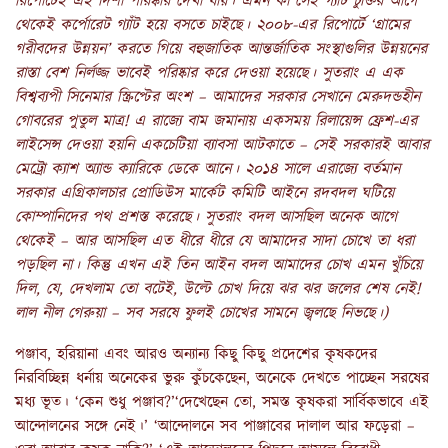
রিপোর্টেই এই দিশা পরিষ্কার দেখা যায়। এমন কী সেই গ্যাট চুক্তির আগে
থেকেই কর্পোরেট গ্যাঁট হয়ে বসতে চাইছে। ২০০৮-এর রিপোর্টে ‘গ্রামের
গরীবদের উন্নয়ন’ করতে গিয়ে বহুজাতিক আন্তর্জাতিক সংস্থাগুলির উন্নয়নের
রাস্তা বেশ নির্লজ্জ ভাবেই পরিষ্কার করে দেওয়া হয়েছে। সুতরাং এ এক
বিশ্বব্যপী সিনেমার স্ক্রিপ্টের অংশ – আমাদের সরকার সেখানে মেরুদন্ডহীন
গোবরের পুতুল মাত্র! এ রাজ্যে বাম জমানায় একসময় রিলায়েন্স ফ্রেশ-এর
লাইসেন্স দেওয়া হয়নি একচেটিয়া ব্যাবসা আটকাতে – সেই সরকারই আবার
মেট্রো ক্যাশ অ্যান্ড ক্যারিকে ডেকে আনে। ২০১৪ সালে এরাজ্যে বর্তমান
সরকার এগ্রিকালচার প্রোডিউস মার্কেট
কমিটি আইনে রদবদল ঘটিয়ে
কোম্পানিদের পথ প্রশস্ত করেছে। সুতরাং বদল আসছিল অনেক আগে
থেকেই – আর আসছিল এত ধীরে ধীরে যে আমাদের সাদা চোখে তা ধরা
পড়ছিল না। কিন্তু এখন এই তিন আইন বদল আমাদের চোখ এমন খুঁচিয়ে
দিল
, যে, দেখলাম তো বটেই, উল্টে চোখ দিয়ে ঝর ঝর জলের শেষ নেই!
লাল নীল গেরুয়া – সব সরষে ফুলই চোখের সামনে জ্বলছে নিভছে।)
পঞ্জাব, হরিয়ানা এবং আরও অন্যান্য কিছু কিছু প্রদেশের কৃষকদের
নিরবিচ্ছিন্ন ধর্নায় অনেকের ভুরু কুঁচকেছেন, অনেকে দেখতে পাচ্ছেন সরষের
মধ্য ভূত। ‘কেন শুধু পঞ্জাব?’‘দেখেছেন তো, সমস্ত কৃষকরা সার্বিকভাবে এই
আন্দোলনের সঙ্গে নেই।’ ‘আন্দোলনে সব পাঞ্জাবের দালাল আর ফড়েরা –