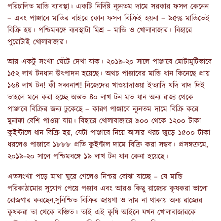
পরিচালিত মান্ডি ব্যাবস্থা। একটি নির্দিষ্ট ন্যূনতম দামে সরকার ফসল কেনেন
– এবং পাঞ্জাবে মান্ডির বাইরে কোন ফসল বিক্রিই হয়না – ৯৫% মান্ডিতেই
বিক্রি হয়। পশ্চিমবঙ্গে ব্যবস্থাটা মিশ্র – মান্ডি ও খোলাবাজার। বিহারে
পুরোটাই খোলাবাজার।
আর একটু সংখ্যা ঘেঁটে দেখা যাক। ২০১৯-২০ সালে পাঞ্জাবে মোটামুটিভাবে
১৫২ লাখ টনধান উৎপাদন হয়েছে। অথচ পাঞ্জাবের মান্ডি ধান কিনেছে প্রায়
১৬৪ লাখ টন! কী সব্বনাশ! নিজেদের খাওয়াদাওয়া ইত্যাদি যদি বাদ দিই
তাহলে মনে করা হচ্ছে অন্তত ৪০ লাখ টন মত ধান অন্য রাজ্য থেকে
পাঞ্জাবে বিক্রির জন্য ঢুকেছে – কারণ পাঞ্জাবে ন্যূনতম দামে বিক্রি করে
মুনাফা বেশি পাওয়া যায়। বিহারে খোলাবাজারে ৯০০ থেকে ১২০০ টাকা
কুইন্টালে ধান বিক্রি হয়, যেটা পাঞ্জাবে নিয়ে আসার খরচ জুড়ে ১৫০০ টাকা
ধরলেও পাঞ্জাবে ১৮৮৮ প্রতি কুইন্টাল দামে বিক্রি করা সম্ভব। প্রসঙ্গক্রমে,
২০১৯-২০ সালে পশ্চিমবঙ্গে ১৯ লাখ টন ধান কেনা হয়েছে।
এতসংখ্যা পড়ে মাথা ঘুরে গেলেও নিশ্চয় বোঝা যাচ্ছে – যে মান্ডি
পরিকাঠামোর সুযোগ পেয়ে পঞ্জাব এবং আরও কিছু রাজ্যের কৃষকরা ভালো
রোজগার করছেন,সুনিশ্চিত বিক্রির জায়গা ও দাম না থাকায় অন্য রাজ্যের
কৃষকরা তা থেকে বঞ্চিত। তাই এই কৃষি আইনে যখন খোলাবাজারকে