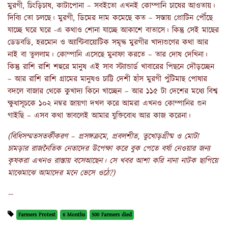
মুরগী, চিংড়িচাষ, কাটাপোনা – সবইতো এখনই কোম্পানি চাষের আওতায়।
দিব্যি তো চলছে। মুরগী, ডিমের দাম কমেছে কত – সস্তায় প্রোটিন পৌঁছে
যাচ্ছে ঘরে ঘরে -এ কথাও শোনা যাচ্ছে আকাশে বাতাসে। কিন্তু সেই মাছের
ডেডবডি, হরমোন ও অ্যান্টিবায়োটিক সমৃদ্ধ মুরগীর খাদ্যগুণের কথা আর
নাই বা তুললাম। কোম্পানি এসেছে মুনাফা করতে – তার দোষ দেখিনা।
কিন্তু রাশি রাশি শহুরে মানুষ এই সাব স্ট্যান্ডার্ড খাবারের পিছনে দৌড়চ্ছেন
– আর রাশি রাশি গ্রামের মানুষও চাট্টি দেশী হাঁস মুরগী পুঁটিমাছ পোষার
বদলে বাজার থেকে কুখাদ্য কিনে খাচ্ছেন – আর ১১৫ টা দেশের মধ্যে বিশ্ব
ক্ষুধাসূচকে ১০২ নম্বর জায়গা দখল করে আমরা এখনও কোম্পানির গুন
গাইছি – এসব কথা ভাবলেই আমার যুক্তিবোধ আর কাজ করেনা।
(
বিধিসম্মতসতর্কীকরণ
–
প্রসঙ্গক্রমে
,
প্রবলশীত
,
তুখোড়গ্রীষ্ম ও মোটা
চামড়ার রাজনৈতিক নেতাদের উপেক্ষা করে বুক পেতে বর্ষা নেওয়ার জন্য
কৃষকরা এখনও রাস্তায় বসেআছেন
।
সে খবর আশা করি নানা নাটক ছাপিয়ে
মাঝেমাঝে আমাদের মনে ভেসে ওঠে
?)
--
Farmers Protest
6 Months
500 Farmers died