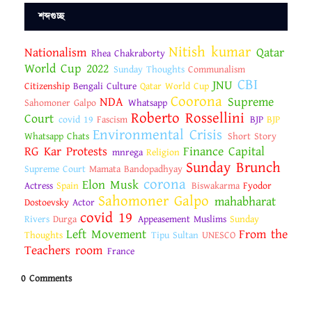
শব্দগুচ্ছ
Nitish kumar
Nationalism
Qatar
Rhea Chakraborty
World Cup 2022
Sunday Thoughts
Communalism
CBI
JNU
Citizenship
Bengali Culture
Qatar World Cup
Coorona
NDA
Supreme
Sahomoner Galpo
Whatsapp
Roberto Rossellini
Court
covid 19
Fascism
BJP
BJP
Environmental Crisis
Whatsapp Chats
Short Story
RG Kar Protests
Finance Capital
mnrega
Religion
Sunday Brunch
Supreme Court
Mamata Bandopadhyay
corona
Elon Musk
Actress
Spain
Biswakarma
Fyodor
Sahomoner Galpo
mahabharat
Dostoevsky
Actor
covid 19
Rivers
Durga
Appeasement Muslims
Sunday
Left Movement
From the
Thoughts
Tipu Sultan
UNESCO
Teachers room
France
0 Comments