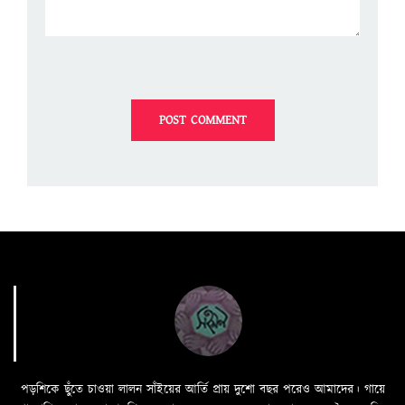
পড়শিকে ছুঁতে চাওয়া লালন সাঁইয়ের আর্তি প্রায় দুশো বছর পরেও আমাদের। গায়ে