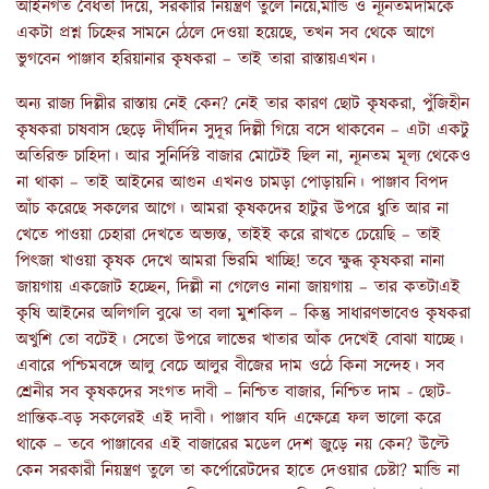
আইনগত বৈধতা দিয়ে, সরকারি নিয়ন্ত্রণ তুলে নিয়ে,মান্ডি ও ন্যূনতমদামকে
একটা প্রশ্ন চিহ্নের সামনে ঠেলে দেওয়া হয়েছে, তখন সব থেকে আগে
ভুগবেন পাঞ্জাব হরিয়ানার কৃষকরা – তাই তারা রাস্তায়এখন।
অন্য রাজ্য দিল্লীর রাস্তায় নেই কেন? নেই তার কারণ ছোট কৃষকরা, পুঁজিহীন
কৃষকরা চাষবাস ছেড়ে দীর্ঘদিন সুদূর দিল্লী গিয়ে বসে থাকবেন – এটা একটু
অতিরিক্ত চাহিদা। আর সুনির্দিষ্ট বাজার মোটেই ছিল না, ন্যূনতম মূল্য থেকেও
না থাকা – তাই আইনের আগুন এখনও চামড়া পোড়ায়নি। পাঞ্জাব বিপদ
আঁচ করেছে সকলের আগে। আমরা কৃষকদের হাটুর উপরে ধুতি আর না
খেতে পাওয়া চেহারা দেখতে অভ্যস্ত, তাইই করে রাখতে চেয়েছি – তাই
পিৎজা খাওয়া কৃষক দেখে আমরা ভিরমি খাচ্ছি! তবে ক্ষুব্ধ কৃষকরা নানা
জায়গায় একজোট হচ্ছেন, দিল্লী না গেলেও নানা জায়গায় – তার কতটাএই
কৃষি আইনের অলিগলি বুঝে তা বলা মুশকিল – কিন্তু সাধারণভাবেও কৃষকরা
অখুশি তো বটেই। সেতো উপরে লাভের খাতার আঁক দেখেই বোঝা যাচ্ছে।
এবারে পশ্চিমবঙ্গে আলু বেচে আলুর বীজের দাম ওঠে কিনা সন্দেহ। সব
শ্রেনীর সব কৃষকদের সংগত দাবী – নিশ্চিত বাজার, নিশ্চিত দাম - ছোট-
প্রান্তিক-বড় সকলেরই এই দাবী। পাঞ্জাব যদি এক্ষেত্রে ফল ভালো করে
থাকে – তবে পাঞ্জাবের এই বাজারের মডেল দেশ জুড়ে নয় কেন? উল্টে
কেন সরকারী নিয়ন্ত্রণ তুলে তা কর্পোরেটদের হাতে দেওয়ার চেষ্টা? মান্ডি না