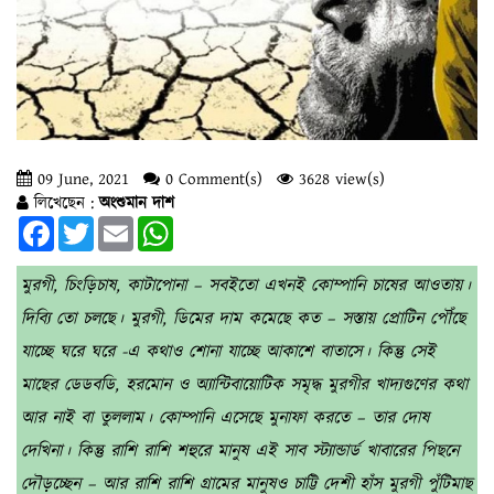
09 June, 2021
0 Comment(s)
3628 view(s)
লিখেছেন :
অংশুমান দাশ
Facebook
Twitter
Email
WhatsApp
মুরগী, চিংড়িচাষ, কাটাপোনা – সবইতো এখনই কোম্পানি চাষের আওতায়।
দিব্যি তো চলছে। মুরগী, ডিমের দাম কমেছে কত – সস্তায় প্রোটিন পৌঁছে
যাচ্ছে ঘরে ঘরে -এ কথাও শোনা যাচ্ছে আকাশে বাতাসে। কিন্তু সেই
মাছের ডেডবডি, হরমোন ও অ্যান্টিবায়োটিক সমৃদ্ধ মুরগীর খাদ্যগুণের কথা
আর নাই বা তুললাম। কোম্পানি এসেছে মুনাফা করতে – তার দোষ
দেখিনা। কিন্তু রাশি রাশি শহুরে মানুষ এই সাব স্ট্যান্ডার্ড খাবারের পিছনে
দৌড়চ্ছেন – আর রাশি রাশি গ্রামের মানুষও চাট্টি দেশী হাঁস মুরগী পুঁটিমাছ