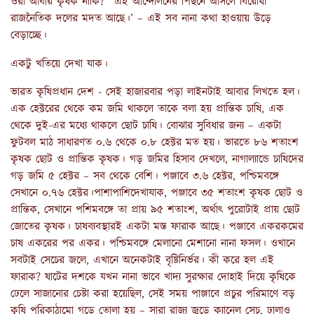
ওরা আবার কৃষক নাকি?’ ‘এই আন্দোলনের পিছনে আসলে বিরোধী
রাজনৈতিক দলের মদত আছে।’ – এই সব নানা কথা হাওয়ায় উড়ে
বেড়াচ্ছে।
একটু খতিয়ে দেখা যাক।
ভারত কৃষিপ্রধান দেশ - সেই হাজারবার পড়া লাইনটাই আবার লিখতে হল।
এক হেক্টরের থেকে কম জমি থাকলে তাকে বলা হয় প্রান্তিক চাষি, এক
থেকে দুই-এর মধ্যে থাকলে ছোট চাষি। বোঝার সুবিধার জন্য – একটা
ফুটবল মাঠ সাধারণত ০.৬ থেকে ০.৮ হেক্টর মত হয়। ভারতে ৮৬ শতাংশ
কৃষক ছোট ও প্রান্তিক কৃষক। গড় জমির হিসাব দেখলে, নাগাল্যান্ডে চাষিদের
গড় জমি ৫ হেক্টর – সব থেকে বেশি। পঞ্জাবে ৩.৬ হেক্টর, পশ্চিমবঙ্গে
সেখানে ০.৭৬ হেক্টর।পাশাপাশিদেখাযাক, পঞ্জাবে ৩৫ শতাংশ কৃষক ছোট ও
প্রান্তিক, সেখানে পশিমবঙ্গে তা প্রায় ৯৫ শতাংশ, অর্থাৎ পুরোটাই প্রায় ছোট
জোতের কৃষক। চাষব্যবস্থারই একটা মস্ত ফারাক আছে। পঞ্জাবে একরকমের
চাষ একরের পর একর। পশ্চিমবঙ্গে মেলানো মেশানো নানা ফসল। ওখানে
সবটাই সেচের জলে, এখানে অনেকটাই বৃষ্টিনির্ভর। কী করে হল এই
ফারাক? ষাটের দশকে যখন নানা ভাবে খাদ্য সুরক্ষার দোহাই দিয়ে কৃষিকে
ঢেলে সাজানোর চেষ্টা করা হয়েছিল, সেই সময় পাঞ্জাবে প্রচুর পরিমাণে বড়
কৃষি পরিকাঠামো গড়ে তোলা হয় – সারা রাজ্য জুড়ে ক্যানেল সেচ, ঢালাও