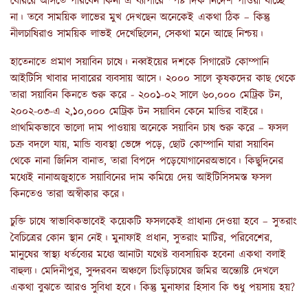
বেরিয়ে আসতে পারবেন কিনা এ ব্যাপারে স্পষ্ট দিক নির্দেশ পাওয়া যাচ্ছে
না। তবে সাময়িক লাভের মুখ দেখছেন অনেকেই একথা ঠিক – কিন্তু
নীলচাষিরাও সাময়িক লাভই দেখেছিলেন, সেকথা মনে আছে নিশ্চয়।
হাতেনাতে প্রমাণ সয়াবিন চাষে। নব্বইয়ের দশকে সিগারেট কোম্পানি
আইটিসি খাবার দাবারের ব্যবসায় আসে। ২০০০ সালে কৃষকদের কাছ থেকে
তারা সয়াবিন কিনতে শুরু করে - ২০০১-০২ সালে ৬০,০০০ মেট্রিক টন,
২০০২-০৩-এ ২,১০,০০০ মেট্রিক টন সয়াবিন কেনে মান্ডির বাইরে।
প্রাথমিকভাবে ভালো দাম পাওয়ায় অনেকে সয়াবিন চাষ শুরু করে – ফসল
চক্র বদলে যায়, মান্ডি ব্যবস্থা ভেঙ্গে পড়ে, ছোট কোম্পানি যারা সয়াবিন
থেকে নানা জিনিস বানাত, তারা বিপদে পড়েযোগানেরঅভাবে। কিছুদিনের
মধ্যেই নানাঅজুহাতে সয়াবিনের দাম কমিয়ে দেয় আইটিসিসমস্ত ফসল
কিনতেও তারা অস্বীকার করে।
চুক্তি চাষে স্বাভাবিকভাবেই কয়েকটি ফসলকেই প্রাধান্য দেওয়া হবে – সুতরাং
বৈচিত্রের কোন স্থান নেই। মুনাফাই প্রধান, সুতরাং মাটির, পরিবেশের,
মানুষের স্বাস্থ্য ধর্তব্যের মধ্যে আনাটা যথেষ্ট ব্যবসায়িক হবেনা একথা বলাই
বাহুল্য। মেদিনীপুর, সুন্দরবন অঞ্চলে চিংড়িচাষের জমির অন্ত্যেষ্টি দেখলে
একথা বুঝতে আরও সুবিধা হবে। কিন্তু মুনাফার হিসাব কি শুধু পয়সায় হয়?