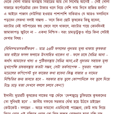
থেকে খোলা বাজার অবস্থায় বিহারের আয় তো লিখেছি আগেই – সেই খোলা
বাজারে কর্পোরেটরা কেন টাকার থলে নিয়ে বেশি দাম দিতে হাজির হননি?
এ আইনে পাঞ্জাব দেউলিয়া হওয়ার পাশাপাশি বাকিরাও যে আরও তলানিতে
পড়বেন সেকথা বলাই বাহুল্য – তবে কিনা ছোট কৃষকের কিছু হবেনা,
ন্যাংটার নেই বাটপারের ভয় ভেবে বসে থাকলে, ন্যাংটার গায়ে কোনদিনই
জামাকাপড় জুটবে না – একথা নিশ্চিত। বরং চামড়াটুকুও বাঁচে কিনা সেটাই
দেখার বিষয়।
(
বিধিসম্মতসতর্কীকরণ
–
মাত্র ২৩টি ফসলের ন্যূনতম মূল্য থাকায় কৃষকরা
তার বাইরে ফসল ফলাতে উৎসাহিত থাকেন না
-
ফলে চাষে বৈচিত্র আনা
–
অর্থাৎ আমাদের খাদ্য ও পুষ্টিব্যবস্থায় বৈচিত্র আনা,এই ন্যূনতম সহায়ক মূল্য
মুখাপেক্ষি চাষব্যবস্থায় কতটা সম্ভব
,
সেটা তর্কসাপেক্ষ
–
সুতরাং পাঞ্জাব
মডেলের কপিপেস্ট খুব কাজের কথা হবেনা
।
কিন্তু বাজার ও দামের
নিশ্চিতির জন্য ভাবতে হবে
–
সরকার হাত তুলে কোম্পানিকে সব তুলে দিয়ে
টঙে চড়ে মজা দেখবে বললে চলবে কেন
?)
ইদানীং দুচারটি কৃষকের লাভের গল্প ফেঁদে ‘দেশজুড়ে চুক্তিচাষে কৃষকদের
তো সুবিধাই হবে’ – জাতীয় বক্তব্যে সরকার ঘেঁষা হয়ে উঠতে চাইছেন
কেউকেউ। বলছেন – আরে দামতো এমনিতেই পাচ্ছেনা, কেউ দাম দিয়ে