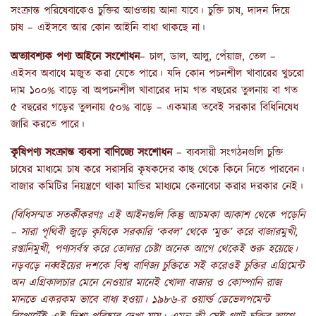
সংক্রান্ত পরিষেবাকেও চুক্তির আওতায় আনা যাবে। চুক্তি চাষ, দাদন দিয়ে
চাষ – এইসবে আর কোন আইনি বাধা থাকছে না।
অত্যাবশ্যক পণ্য আইনে সংশোধন
– চাল, ডাল, আলু, পেঁয়াজ, তেল –
এইসব অবাধে মজুত করা যেতে পারে। যদি কোন পচনশীল খাবারের খুচরো
দাম ১০০% বাড়ে বা অপচনশীল খাবারের দাম গত বছরের তুলনায় বা গত
৫ বছরের গড়ের তুলনায় ৫০% বাড়ে – একমাত্র তবেই সরকার বিধিনিষেধ
জারি করতে পারে।
কৃষিপণ্য সংক্রান্ত ব্যবসা বাণিজ্যে সংশোধন
– ব্যবসায়ী সংগঠনগুলি চুক্তি
চাষের মাধ্যমে চাষ করে সরাসরি কৃষকদের কাছ থেকে কিনে নিতে পারবেন।
বাজার কমিটির নিয়ন্ত্রণে থাকা মান্ডির মাধ্যমে কেনাবেচা করার দরকার নেই।
(বিধিসম্মত সতর্কীকরণঃ এই আইনগুলি কিন্তু আচমকা আকাশ থেকে পড়েনি
– সারা পৃথিবী জুড়ে কৃষিকে সরকারি ‘কবল’ থেকে ‘মুক্ত’ করে বাজারমুখী,
রপ্তানিমুখী, পণ্যসর্বস্ব করে তোলার চেষ্টা অনেক আগে থেকেই শুরু হয়েছে
।
নড়বড়ে নব্বইয়ের দশকে
বিশ্ব বাণিজ্য চুক্তিতে সই করেওই চুক্তির এগ্রিমেন্ট
অন এগ্রিকালচার মেনে নেওয়ার মানেই খোলা বাজার ও কোম্পানি রাজ
মানতে একরকম ভাবে বাধ্য হওয়া।
১৯৮৬-র ওয়ার্ল্ড ডেভেলপমেন্ট