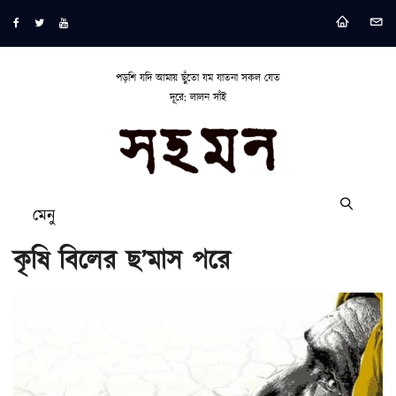
পড়শি যদি আমায় ছুঁতো যম যাতনা সকল যেত
দূরে: লালন সাঁই
মেনু
কৃষি বিলের ছ’মাস পরে