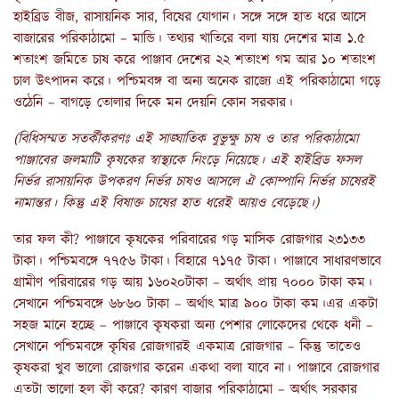
হাইব্রিড বীজ, রাসায়নিক সার, বিষের যোগান। সঙ্গে সঙ্গে হাত ধরে আসে
বাজারের পরিকাঠামো – মান্ডি। তথ্যর খাতিরে বলা যায় দেশের মাত্র ১.৫
শতাংশ জমিতে চাষ করে পাঞ্জাব দেশের ২২ শতাংশ গম আর ১০ শতাংশ
চাল উৎপাদন করে। পশ্চিমবঙ্গ বা অন্য অনেক রাজ্যে এই পরিকাঠামো গড়ে
ওঠেনি – বাগড়ে তোলার দিকে মন দেয়নি কোন সরকার।
(বিধিসম্মত সতর্কীকরণঃ এই সাঙ্ঘাতিক বুভুক্ষু চাষ ও তার পরিকাঠামো
পাঞ্জাবের জলমাটি কৃষকের স্বাস্থ্যকে নিংড়ে নিয়েছে
।
এই হাইব্রিড ফসল
নির্ভর রাসায়নিক উপকরণ নির্ভর চাষও আসলে ঐ কোম্পানি নির্ভর চাষেরই
নামান্তর
।
কিন্তু এই বিষাক্ত চাষের হাত ধরেই আয়ও বেড়েছে
।
)
তার ফল কী? পাঞ্জাবে কৃষকের পরিবারের গড় মাসিক রোজগার ২৩১৩৩
টাকা। পশ্চিমবঙ্গে ৭৭৫৬ টাকা। বিহারে ৭১৭৫ টাকা। পাঞ্জাবে সাধারণভাবে
গ্রামীণ পরিবারের গড় আয় ১৬০২০টাকা – অর্থাৎ প্রায় ৭০০০ টাকা কম।
সেখানে পশ্চিমবঙ্গে ৬৮৬০ টাকা – অর্থাৎ মাত্র ৯০০ টাকা কম।এর একটা
সহজ মানে হচ্ছে – পাঞ্জাবে কৃষকরা অন্য পেশার লোকেদের থেকে ধনী –
সেখানে পশ্চিমবঙ্গে কৃষির রোজগারই একমাত্র রোজগার – কিন্তু তাতেও
কৃষকরা খুব ভালো রোজগার করেন একথা বলা যাবে না। পাঞ্জাবে রোজগার
এতটা ভালো হল কী করে? কারণ বাজার পরিকাঠামো – অর্থাৎ সরকার