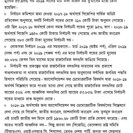
মুল্যের ৫৫.৪৩% বন্ড ২০১৯ সালের মার্চ এবং এপ্রিল এই দু’মাসের মধ্যে কেনা
হয়েছিল।
নির্বাচন কমিশনে জমা দেওয়া ২০১৭-১৮ অর্থবর্ষে বিজেপির বার্ষিক অডিট
প্রতিবেদন অনুসারে, দলটি নির্বাচনী বন্ডের থেকে ২১০ কোটি টাকা অনুদান পেয়েছে।
এটা ছিল ২০১৭-১৮ অর্থবর্ষে কেনা সমস্ত নির্বাচনী বন্ডের পুরো ৯৫% ভাগ। ২০১৮-১৯
অর্থবর্ষে বিজেপি ১৪৫০ কোটি টাকার নির্বাচনী বন্ড পেয়েছে এবং জাতীয় কংগ্রেস
পেয়েছে ৩৮৩ কোটি টাকা মূল্যের নির্বাচনী বন্ড।
লোকসভা নির্বাচন ২০১৯ এর সময়কালে— মার্চ ২০১৯ (অষ্টম পর্ব), এপ্রিল ২০১৯
(নবম পর্ব) এবং মে ২০১৯ (পঞ্চম পর্ব) এর মধ্যে নির্বাচনী বন্ডের মোট মূল্যের
৬৮.০৮% কেবল তিন মাসের মধ্যে রাজনৈতিক দলগুলি ভাঙিয়ে নিয়েছে।
নির্বাচনী বন্ড প্রকল্পের দ্বারা রাজনৈতিক দলগুলির দাতাদের নাম প্রকাশে
বাধ্যবাধকতা না থাকায় রাজনৈতিক দলগুলির জন্য অনুদানের সর্বাধিক জনপ্রিয় পদ্ধতি
হিসাবে পরিচিতি পেয়েছে। অ্যাসোসিয়েশন ফর ডেমোক্র্যাটিক রিফর্মস দ্বারা ২০১৮-১৯
অর্থবর্ষ বিশ্লেষণে করে পাওয়া তথ্যে দেখা গেছে জাতীয় রাজনৈতিক দলগুলির মোট
আয়ের ৫২% এবং আঞ্চলিক দলগুলির মোট আয়ের ৫৩.৮৩% টাকা এসেছে নির্বাচনী
বন্ডের মাধ্যমে প্রাপ্ত অনুদান থেকে।
২০১৮-১৯ অর্থবর্ষের জন্য অ্যাসোসিয়েশন ফর ডেমোক্র্যাটিক রিফর্মসের বিশ্লেষণে
দেখা গেছে যে বিজেপি, জাতীয় কংগ্রেস, ন্যাশনালিস্ট কংগ্রেস এবং তৃণমূল কংগ্রেস
এই চারটি জাতীয় দল মিলে মোট ১৯৬০.৬৮ কোটি টাকা প্রাপ্তি ঘোষণা করেছে। এবং
আরও সাতটি আঞ্চলিক দল— বিজু জনতা দল (বিজেডি), তেলেঙ্গানা রাষ্ট্র সমিতি
(টিআরএস), ওয়াইএসআর-সি, শিবসেনা, তেলুগু দেশম পার্টি, জনতা দল সেকুলার