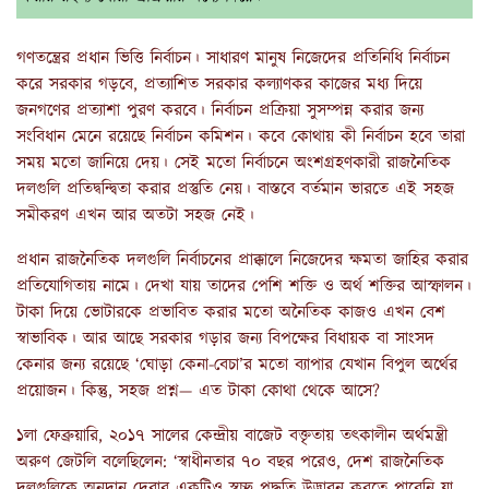
গণতন্ত্রের প্রধান ভিত্তি নির্বাচন। সাধারণ মানুষ নিজেদের প্রতিনিধি নির্বাচন
করে সরকার গড়বে, প্রত্যাশিত সরকার কল্যাণকর কাজের মধ্য দিয়ে
জনগণের প্রত্যাশা পুরণ করবে। নির্বাচন প্রক্রিয়া সুসম্পন্ন করার জন্য
সংবিধান মেনে রয়েছে নির্বাচন কমিশন। কবে কোথায় কী নির্বাচন হবে তারা
সময় মতো জানিয়ে দেয়। সেই মতো নির্বাচনে অংশগ্রহণকারী রাজনৈতিক
দলগুলি প্রতিদ্বন্দ্বিতা করার প্রস্তুতি নেয়। বাস্তবে বর্তমান ভারতে এই সহজ
সমীকরণ এখন আর অতটা সহজ নেই।
প্রধান রাজনৈতিক দলগুলি নির্বাচনের প্রাক্কালে নিজেদের ক্ষমতা জাহির করার
প্রতিযোগিতায় নামে। দেখা যায় তাদের পেশি শক্তি ও অর্থ শক্তির আস্ফালন।
টাকা দিয়ে ভোটারকে প্রভাবিত করার মতো অনৈতিক কাজও এখন বেশ
স্বাভাবিক। আর আছে সরকার গড়ার জন্য বিপক্ষের বিধায়ক বা সাংসদ
কেনার জন্য রয়েছে ‘ঘোড়া কেনা-বেচা’র মতো ব্যাপার যেখান বিপুল অর্থের
প্রয়োজন। কিন্তু, সহজ প্রশ্ন— এত টাকা কোথা থেকে আসে?
১লা ফেব্রুয়ারি, ২০১৭ সালের কেন্দ্রীয় বাজেট বক্তৃতায় তৎকালীন অর্থমন্ত্রী
অরুণ জেটলি বলেছিলেন: ‘স্বাধীনতার ৭০ বছর পরেও, দেশ রাজনৈতিক
দলগুলিকে অনুদান দেবার একটিও স্বচ্ছ পদ্ধতি উদ্ভাবন করতে পারেনি যা