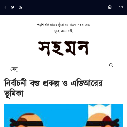
পড়শি যদি আমায় ছুঁতো যম যাতনা সকল যেত
দূরে: লালন সাঁই
মেনু
নির্বাচনী বন্ড প্রকল্প ও এডিআরের
ভূমিকা