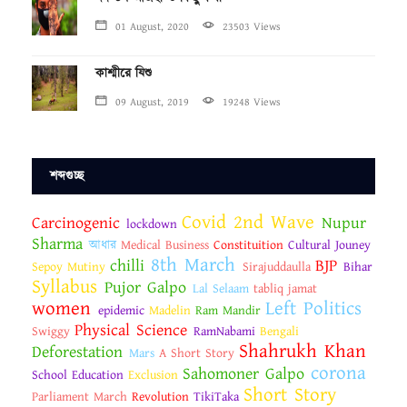
01 August, 2020
23503 Views
কাশ্মীরে যিশু
09 August, 2019
19248 Views
শব্দগুচ্ছ
Covid 2nd Wave
Carcinogenic
Nupur
lockdown
Sharma
আধার
Medical Business
Constituition
Cultural Jouney
8th March
chilli
BJP
Sepoy Mutiny
Sirajuddaulla
Bihar
Syllabus
Pujor Galpo
Lal Selaam
tabliq jamat
women
Left Politics
epidemic
Madelin
Ram Mandir
Physical Science
Swiggy
RamNabami
Bengali
Shahrukh Khan
Deforestation
Mars
A Short Story
corona
Sahomoner Galpo
School Education
Exclusion
Short Story
Parliament March
Revolution
TikiTaka