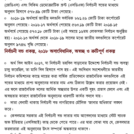
(জেডিএস) এবং সিকিম ডেমোক্র্যাটিক ফ্রন্ট (এসডিএফ) নির্বাচনী বন্ডের মাধ্যমে
অনুদান হিসাবে ৫৭৮.৪৯ কোটি টাকা পেয়েছে।
২০১৮-১৯ অর্থবর্ষে জাতীয় দলগুলি সর্বাধিক ৮৮১.২৬ কোটি টাকা কর্পোরেট
অনুদান পেয়েছে। ২০১৬-১৭ অর্থবর্ষে পেয়েছে ৫৬৩.১৯ কোটি টাকা ২০১৪-১৫
অর্থবর্ষে পেয়েছে ৫৭৩.১৮ কোটি টাকা (এই সময়ে ১৬তম লোকসভা নির্বাচন অনুষ্ঠিত
হয়)। ২০১২-১৩ অর্থবর্ষ থেকে ২০১৮-১৯ সালের মধ্যে জাতীয় দলগুলিতে কর্পোরেট
অনুদান ৯৭৪% বৃদ্ধি পেয়েছে।
নির্বাচনী বন্ড প্রকল্প, ২০১৮
অসাংবিধানিক, অস্বচ্ছ ও ত্রুটিপূর্ণ প্রকল্প
অর্থ বিল আইন ২০১৭, যা নির্বাচনী তহবিল বাড়ানোর উদ্দেশ্যে নির্বাচনী বন্ড ব্যবস্থা
চালু করেছিল, তা মানি বিল হিসাবে পাস হয়। এই সংবিধান সংশোধনীতে ভারতীয়
নির্বাচন কমিশনের কাছে দায়ের করা বার্ষিক প্রতিবেদনে রাজনৈতিক দলগুলিকে এই
বন্ডের মাধ্যমে প্রাপ্য অনুদানের দাতার নাম এবং ঠিকানা উল্লেখ করার প্রয়োজন নেই।
এর ফলে রাজনৈতিক দলের আর্থিক স্বচ্ছতার উপর একটি বৃহৎ প্রভাব ফেলে এবং এই
অস্বছতার কারণে রাজনৈতিক অনুদানের ধারণাটি কার্যত বদলে যায়।
দাতা বেনামী থাকায় নির্বাচনী বন্ড নাগরিকের মৌলিক ‘জানার অধিকার’ লঙ্ঘন
করে।
কেবলমাত্র সরকার এই নির্বাচনী বন্ড দাতার নাম আবেদনের মাধ্যমে স্টেট ব্যাংক
অফ ইন্ডিয়ার (এসবিআই) কাছ থেকে পেতে পারে। এর দ্বারা বোঝা যায় যে, কেবলমাত্র
করদাতারা এই অনুদানের উত্স সম্পর্কে অন্ধকারে থাকবে।