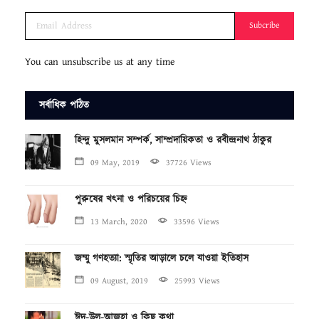
Subcribe
You can unsubscribe us at any time
সর্বাধিক পঠিত
হিন্দু মুসলমান সম্পর্ক, সাম্প্রদায়িকতা ও রবীন্দ্রনাথ ঠাকুর
09 May, 2019
37726 Views
পুরুষের খৎনা ও পরিচয়ের চিহ্ন
13 March, 2020
33596 Views
জম্মু গণহত্যা: স্মৃতির আড়ালে চলে যাওয়া ইতিহাস
09 August, 2019
25993 Views
ঈদ-উল-আজহা ও কিছু কথা