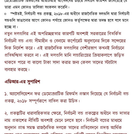
ডেমোক্র্যাটিক রিফর্মসের আরটিআই আবেদনের উত্তরে নির্বাচন কমিশন জানিয়েছে যে
তারা এমন কোনও তালিকা সংকলন করেনি।
স্পষ্টতই, নির্বাচনী বন্ড প্রকল্প, ২০১৮-এর অধীনে রাজনৈতিক দলগুলি দ্বারা নির্বাচনী
বন্ডগুলি ভাঙানোর আগে কোনও পর্যায়ে কোনও কর্তৃপক্ষের দ্বারা তদন্ত হবে বলে মনে
হচ্ছে না।
নতুন দলগুলির এই অপরিচ্ছন্নতার কারণটি অবশ্যই সরকারের বিতর্কিত
নির্বাচনী বন্ড এবং সীমাহীন ও বেনামে কর্পোরেট অনুদানের দিকে সন্দেহের
দিক নির্দেশ করে। এই রাজনৈতিক দলগুলির বেশীরভাগ কখনই নির্বাচনে
প্রতিদ্বন্দ্বিতা করবে না। এই দলগুলি মানি লন্ডারিংয়ের ক্রিয়াকলাপে জড়িত
থাকতে পারে বা কালো টাকা সাদা করার জন্য কেবল তাদের স্ট্যাটাস
ব্যবহার করছে।
এডিআর-এর সুপারিশ
১. অ্যাসোসিয়েশন ফর ডেমোক্র্যাটিক রিফর্মস প্রস্তাব দিয়েছে যে নির্বাচনী বন্ড
প্রকল্প, ২০১৮ সম্পূর্ণরূপে বাতিল করা উচিত।
২. প্রকল্পটির ধারাবাহিকতার ক্ষেত্রে, নির্বাচনী বন্ড প্রকল্পের অধীনে বন্ড দাতার
নাম প্রকাশের নীতিটি অবশ্যই মেনে চলতে হবে। নির্বাচনী বন্ডের মাধ্যমে
অনুদান প্রাপ্ত সমস্ত রাজনৈতিক দলকে তাদের প্রতিবেদনে প্রদত্ত আর্থিক