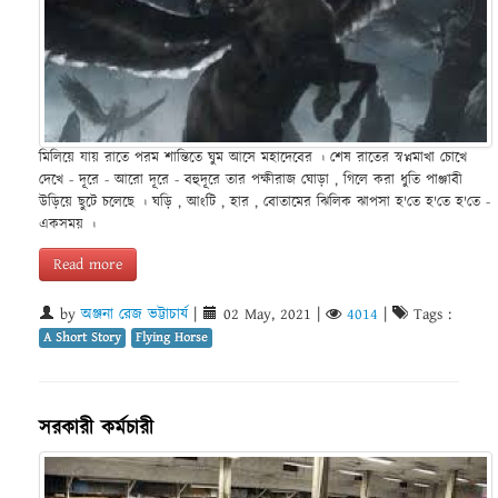
মিলিয়ে যায় রাতে পরম শান্তিতে ঘুম আসে মহাদেবের । শেষ রাতের স্বপ্নমাখা চোখে
দেখে - দূরে - আরো দূরে - বহুদূরে তার পক্ষীরাজ ঘোড়া , গিলে করা ধুতি পাঞ্জাবী
উড়িয়ে ছুটে চলেছে । ঘড়ি , আংটি , হার , বোতামের ঝিলিক ঝাপসা হ'তে হ'তে হ'তে -
একসময় ।
Read more
by
অঞ্জনা রেজ ভট্টাচার্য
|
02 May, 2021
|
4014
|
Tags :
A Short Story
Flying Horse
সরকারী কর্মচারী