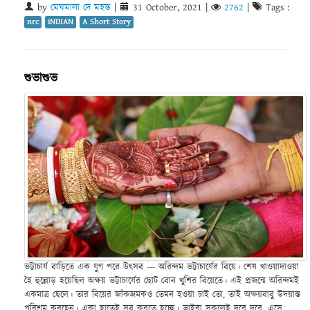
by
মেঘমালা দে মহন্ত
|
31 October, 2021
|
2762
|
Tags :
nrc
iNDIAN
A Short Story
শুভাশুভ
ভট্টাচার্য বাড়িতে এক যুগ পরে উৎসব --- অরিন্দম ভট্টাচার্যের বিয়ে। শেষ খাওয়াদাওয়া
হৈ হুল্লোড় হয়েছিল অক্ষয় ভট্টাচার্যের ছোট বোন খুশির বিয়েতে। এই প্রজন্মে অরিন্দমই
একমাত্র ছেলে। তার বিয়ের জাঁকজমকও তেমন হওয়া চাই তো, তাই অক্ষয়বাবু উদয়াস্ত
পরিশ্রম করছেন। একা হাতেই সব করতে হচ্ছে। ভাইরা সকলেই দূরে দূরে, এসে