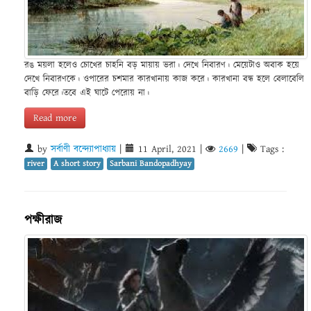
রঙ ময়লা হলেও চোখের চাহনি বড় মায়ায় ভরা। দেখে নিবারণ। মেয়েটাও অবাক হয়ে
দেখে নিবারণকে। ওপারের চশমার কারখানায় কাজ করে। কারখানা বন্ধ হলে বেলাবেলি
বাড়ি ফেরে।তবে এই ঘাটে পেরোয় না।
Read more
by
সর্বাণী বন্দ্যোপাধ্যায়
|
11 April, 2021
|
2669
|
Tags :
river
A short story
Sarbani Bandopadhyay
পক্ষীরাজ