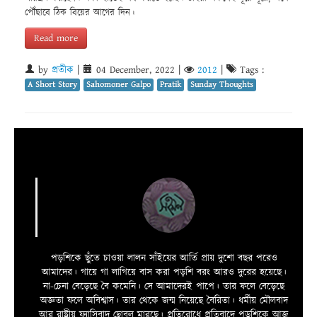
পৌঁছাবে ঠিক বিয়ের আগের দিন।
Read more
by
প্রতীক
|
04 December, 2022
|
2012
|
Tags :
A Short Story
Sahomoner Galpo
Pratik
Sunday Thoughts
পড়শিকে ছুঁতে চাওয়া লালন সাঁইয়ের আর্তি প্রায় দুশো বছর পরেও
আমাদের। গায়ে গা লাগিয়ে বাস করা পড়শি বরং আরও দুরের হয়েছে।
না-চেনা বেড়েছে বৈ কমেনি। সে আমাদেরই পাপে। তার ফলে বেড়েছে
অজ্ঞতা ফলে অবিশ্বাস। তার থেকে জন্ম নিয়েছে বৈরিতা। ধর্মীয় মৌলবাদ
আর রাষ্ট্রীয় ফ্যাসিবাদ ছোবল মারছে। প্রতিরোধে প্রতিবাদে পড়শিকে আজ