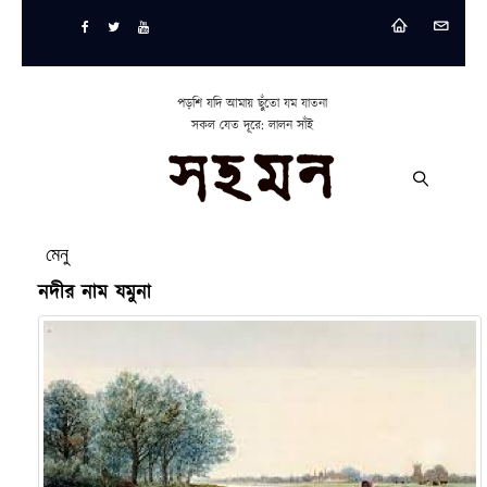
পড়শি যদি আমায় ছুঁতো যম যাতনা
সকল যেত দূরে: লালন সাঁই
মেনু
নদীর নাম যমুনা