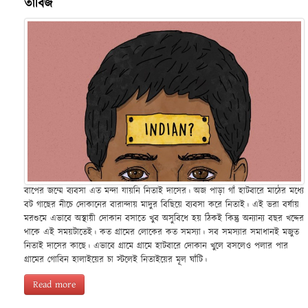
তাবিজ
বাপের জম্মে ব্যবসা এত মন্দা যায়নি নিতাই দাসের। অজ পাড়া গাঁ হাটবারে মাঠের মধ্যে
বট গাছের নীচে দোকানের বারান্দায় মাদুর বিছিয়ে ব্যবসা করে নিতাই। এই ভরা বর্ষায়
মরশুমে এভাবে অস্থায়ী দোকান বসাতে খুব অসুবিধে হয় ঠিকই কিন্তু অন্যান্য বছর খদ্দের
থাকে এই সময়টাতেই। কত গ্রামের লোকের কত সমস্যা। সব সমস্যার সমাধানই মজুত
নিতাই দাসের কাছে। এভাবে গ্রামে গ্রামে হাটবারে দোকান খুলে বসলেও পলার পার
গ্রামের গোবিন হালাইয়ের চা স্টলেই নিতাইয়ের মূল ঘাঁটি।
Read more