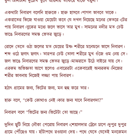
ফুল।টানাটানা দুচোখ তুলে আয়নায় তাকিয়ে থাকে যমুনা।
একথাটা নিবারণ বলেনি হারুকে। হারু হাসবে।পাগল ভাববে তাকে।
একরাতের ভিজে যাওয়া মেয়েটা কবে যে দখল নিয়েছে মনের ভেতরে।টের
পায় নিবারণ।বুকের মধ্যে জলে ভাসে তার মুখ। সামনের নদীর মত ঢেউ
ভাঙে নিবারণের সমস্ত ভেতর জুড়ে।
রোদে তেতে ওঠা জলের মত মেয়ের উষ্ণ শরীরে মনেমনে ভাসে নিবারণ।
শব্দ ওঠে ছলাৎ ছলাৎ। তারপর ঢেউ তোলা শরীরে মুখ গুঁজে ওম নেয় সে।
জল ভাঙে নিবারণের সমস্ত ভেতর জুড়ে।মাঝরাতে উঠে বাইরে যায় সে।
এরকম অভিজ্ঞতা আগে হলেও এবারেরটা একেবারেই অন্যরকম।নিজের
শরীর ভাবনায় নিজেই লজ্জা পায় নিবারণ।
হঠাৎ গ্রামের জন্য, ভিটের জন্য,‌ মন হুহু করে তার।
হারু বলে, “কেউ কোথাও নেই।কার জন্য যাবে নিবারণদা?”
নিবারণ বলে “ভিটের জন্য।ভিটেটা তো আছে।”
দুদিন ছুটি নিয়ে নৌকা পেরোয় নিবারণ।শেয়ালদার ট্রেনে চাপে।দুপুর দুপুর
গ্রামে পৌঁছেও যায়। হাঁটাপথে রওয়ানা দেয়। পথে যেতে যেতেই মনকেমন