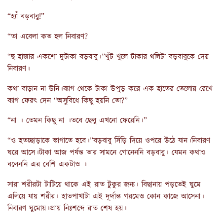
“হ্যাঁ বড়বাবু!”
“তা এবেলা কত হল নিবারণ?
“ছ হাজার একশো দুটাকা বড়বাবু।”খুঁট খুলে টাকার থলিটা বড়বাবুকে দেয়
নিবারণ।
কথা বাড়ান না উনি।ব্যাগ থেকে টাকা উপুড় করে এক হাতের তেলোয় রেখে
ব্যাগ ফেরৎ দেন “অসুবিধে কিছু হয়নি তো?”
“না । তেমন কিছু না ।তবে ছেলু এখনো ফেরেনি।”
“ও হতচ্ছাড়াকে ভাগাতে হবে।”বড়বাবু সিঁড়ি দিয়ে ওপরে উঠে যান।নিবারণ
ঘরে আসে।টাকা আজ পর্যন্ত তার সামনে গোনেননি বড়বাবু। যেমন কথাও
বলেননি এর বেশি একটাও ।
সারা শরীরটা টাটিয়ে থাকে এই রাত টুকুর জন্য। বিছানায় পড়তেই ঘুমে
এলিয়ে যায় শরীর। হাতপাখাটা এই দূর্দান্ত গরমেও কোন কাজে আসেনা।
নিবারণ ঘুমোয়।প্রায় নিঃশব্দে রাত শেষ হয়।