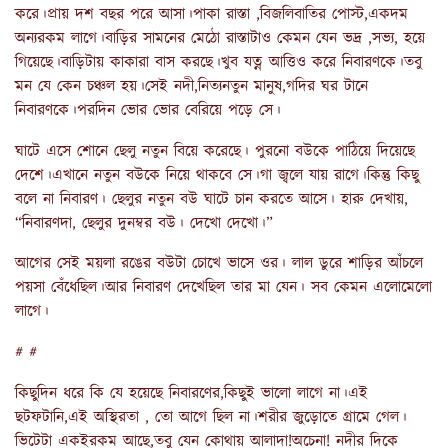
করে।প্রায় দশ বছর পরে আসা।পাকা রাস্তা ,বিজলিবাতির পোস্ট,একদম
অন্যরকম লাগে।বাড়ির সামনের মেঠো রাস্তাটাও কেমন যেন ভদ্র ,সভ্য, হয়ে
গিয়েছে।বাড়িটায় কাকারা বাস করছে।খুব যত্ন আত্তিও করে নিবারণকে।তবু
মন যে কেন চঞ্চল হয়।সেই নদী,নিত্যনতুন মানুষ,গদির ঘর টানে
নিবারণকে।পরদিন ভোর ভোর বেরিয়ে পড়ে সে।
ঘাটে এসে শোনে ছেলু নতুন বিয়ে করেছে। পুরনো বউকে পাঠিয়ে দিয়েছে
দেশে।এখানে নতুন বউকে নিয়ে থাকবে সে।গা জ্বলে যায় রাগে।কিন্তু কিছু
বলে না নিবারণ। ছেলুর নতুন বউ ঘাটে চান করতে আসে। হারু দেখায়,
“নিবারণদা, ছেলুর দুনম্বর বউ। দেখো দেখো।”
আগের সেই ময়লা রঙের বউটা চোখে ভাসে ওর। লাল ডুরে শাড়ির আঁচলে
পয়সা বেঁধেছিল।আর নিবারণ দেখেছিল তার মা যেন। সব কেমন এলোমেলো
লাগে।
# #
কিছুদিন ধরে কি যে হয়েছে নিবারণের,কিছুই ভালো লাগে না।এই
ছটফটানি,এই অস্থিরতা , তো আগে ছিল না।শরীর জুড়োতে গ্রামে গেল।
ভিটেটা একইরকম আছে,তবু যেন কোথায় আলাদা!অচেনা! নদীর দিকে