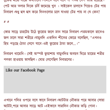
বুকের মধ্যে বাজে কথাগুলো।গদিতে বসে বসে গা গতর বেশ ভারি হয়েছে।
পেট আর তলার দিকে চর্বি জমেছে খুব । সাইকেল চালাতে গিয়েও টের পায়
নিবারণ।শুধু হুস হুস করে দিনগুলোর চলে যাওয়া টের পায় না যে কেন?
# #
ভোর সাড়ে চারটেয় উঠে কুয়োর জলে স্নান সারে নিবারণ।গরমকালে রাতেও
জল ঢালে সারা শরীরে।বামুনদি একদিন শীতের ভোরে বলেছিল, “এখনও
হিম পড়ছে।ঠান্ডা লেগে যাবে।ওই কুয়োর ঠান্ডা জলে...।”
নিবারণ থামেনি। সেই অস্পষ্ট কুয়াশায় বামুনদির অবয়ব ঘিরে মায়ের শরীর
পলকা হাওয়ায় ভাসছিল। ঘোর লেগেছিল নিবারণের।
Like our Facebook Page
এখানে গদির ওপরে বসে ভাবে নিবারণ।আটটার নৌকার পরে আবার সোয়া
আটটা,পরে আবার সাড়ে আট।এইভাবে সারাদিন নৌকার কড়ি গোনা।