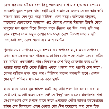
রোজ সকালের নৌকায় বেশ কিছু ছেলেমেয়ে বাবা মার হাত ধরে ওপারের
কনভেণ্ট স্কুলে পড়তে যায়। ছোট ছোট বাচ্চাগুলো জলের বোতল আর ভারি
ব্যাগের ভারে যেন নুয়ে পড়ে মাটিতে। বেলা বাড়ে। অফিসের বাবুদের,
কলেজের ছোকরাদের সাইকেল ওঠে নৌকায়।আবার বিকেলে ডিউটি ফেরৎ
মানুষের দল ঘরের দিকে ফিরতে থাকে।দিনের পর দিন একই ছবি।তবু
ক্লান্ত লাগেনা।এক অদ্ভুত নেশার মত মানুষ দেখে নিবারণ।তাদের হাঁটা
,চলা,কথা বলা, দেখে দেখে আর আশ মেটেনা।
পুজোর সময় এপারের মানুষ ওপারে যায়,ওপারের মানুষ আসে এপারে।
তখন অন্য লোকও বসে গদিতে।একা নিবারণের পক্ষে সামাল দেওয়া কঠিন
হয়।মাঝিরা ওভারটাইম পায়। নিবারণও বেশ কিছু রোজগার করে।প্রতি
পুজোয় বাবুর বাড়ি থেকে গিন্নিমা একটা পাজামা আর পাঞ্জাবী দেন তাকে।
ভেতর বাড়িতে ডাক পড়ে তার। গিন্নিমার নাকের নাকছাবি জ্বলে। কেমন
যেন দুর্গা প্রতিমার মত চকচক করে মুখটা।
মাঝে মাঝে ভোরে ঘুম ভাঙলে মনটা বড় ভারি লাগে নিবারণের। বাবা মা
কেউ নেই।একটা এমন লোক নেই যে ‘নিবু’ বলে ডাকে। চারপাশের সাদা
দেওয়ালগুলো যেন চাপতে আসে তাকে।পেরেকে পোঁতা আলগা ক্যালেণ্ডারের
জীবন যেন নিবারণের।কোন শেকড় নেই।দিন ফুরোলেই আর কোন চিহ্ন