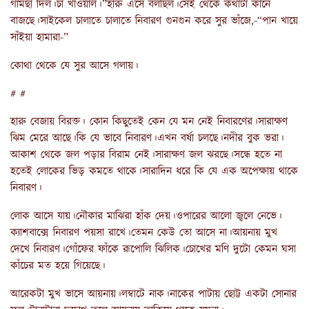
গামছা দিল।চা খাওয়াল।”হারু এসে বলছিল।সেই থেকে কথাটা কানে
বাজছে।সাইকেল চালাতে চালাতে নিবারণ গুনগুন করে সুর ভাঁজে,-“পান খায়ে
সাঁইয়া হামারা-”
কোথা থেকে যে সুর আসে গলায়।
# #
হারু বেজায় বিরক্ত। কোন কিছুতেই কেন যে মন নেই নিবারণের।সারাক্ষণ
ঝিম মেরে আছে।কি যে ভাবে নিবারণ।এখন বর্ষা চলছে।নদীর বুক ভরা।
আকাশ থেকে জল পড়ার বিরাম নেই।সারাক্ষণ জল ঝরছে।সন্ধে হতে না
হতেই লোকের ভিড় কমতে থাকে।সারাদিন ধরে কি যে এক অপেক্ষায় থাকে
নিবারণ।
লোক আসে যায়।নৌকার মাঝিরা হাঁক দেয়।ওপারের আলো জ্বলে নেভে।
ক্যাশবাক্সে নিবারণ পয়সা রাখে।তেমন কেউ তো আসে না।আয়নায় মুখ
দেখে নিবারণ।গোঁফের ফাঁকে রূপোলি ঝিলিক।চোখের মণি দুটো কেমন ঘসা
কাঁচের মত হয়ে গিয়েছে।
আরেকটা মুখ ভাসে আয়নায়।লম্বাটে নাক।নাকের পাটায় ছোট্ট একটা সোনার