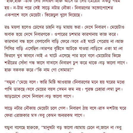
“হারু,হারু”-ডাক দেয় নিবারণ।হারু আসে।চা দেয়।মেয়েটা একটু গরম
হয়। ন-টার পরে সেই সাড়ে নটার নৌকা। নিবারণের তক্তোপোশের
একপাশে বসে মেয়েটা। ভিজেচুল খুলে দিয়েছে।
রঙ ময়লা হলেও চোখের চাহনি বড় মায়ায় ভরা। দেখে নিবারণ। মেয়েটাও
অবাক হয়ে দেখে নিবারণকে। ওপারের চশমার কারখানায় কাজ করে।
কারখানা বন্ধ হলে বেলাবেলি বাড়ি ফেরে।তবে এই ঘাটে পেরোয় না।আজ
পিসির বাড়ি এসেছিল।তারপর বৃষ্টিতে আটকে যাওয়া।বাড়িতে একা মা।না
ফিরলে খুব ভাববে।তাই এ ঘাটে এসেছে পার হবে বলে।মেয়েটার ভিজে
শরীরের সোঁদা গন্ধ ভাসে বাতাসে।নিবারণ চুপ করে থাকে।বড় ভালো লাগে।
হারু বকবক করে।“কি নাম গো তোমার?”
“যমুনা।”মেয়ে বলে। ভারি মিষ্টি আওয়াজ।!নিবারণের মনে হয় ঘরের মধ্যে
পাখি ডাকছে।তবে মেয়ের বয়স তেমন কম নয়। পুরন্ত চেহারা।লম্বা চুল।
আড়চোখে দেখে নিবারণ।বড় ভালো লাগে।
সাড়ে নটার নৌকায় মেয়েটা চলে গেল। নিবারণ ঠায় বসে।রাত দশটায় ঘরে
ফেরা।রোজকার মত।তবু কেমন অন্যরকম লাগে।
যমুনা বলেছে হারুকে, “মানুষটা বড় ভালো।আমায় চেনে না,জানে না।তবু