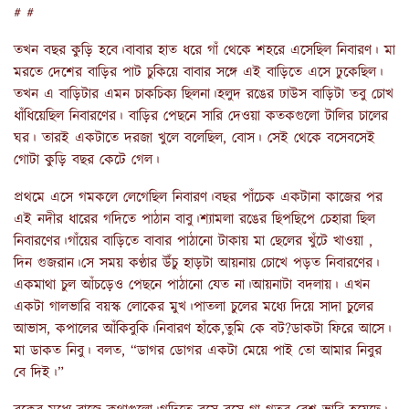
# #
তখন বছর কুড়ি হবে।বাবার হাত ধরে গাঁ থেকে শহরে এসেছিল নিবারণ। মা
মরতে দেশের বাড়ির পাট চুকিয়ে বাবার সঙ্গে এই বাড়িতে এসে ঢুকেছিল।
তখন এ বাড়িটার এমন চাকচিক্য ছিলনা।হলুদ রঙের ঢাউস বাড়িটা তবু চোখ
ধাঁধিয়েছিল নিবারণের। বাড়ির পেছনে সারি দেওয়া কতকগুলো টালির চালের
ঘর। তারই একটাতে দরজা খুলে বলেছিল, বোস। সেই থেকে বসেবসেই
গোটা কুড়ি বছর কেটে গেল।
প্রথমে এসে গমকলে লেগেছিল নিবারণ।বছর পাঁচেক একটানা কাজের পর
এই নদীর ধারের গদিতে পাঠান বাবু।শ্যামলা রঙের ছিপছিপে চেহারা ছিল
নিবারণের।গাঁয়ের বাড়িতে বাবার পাঠানো টাকায় মা ছেলের খুঁটে খাওয়া ,
দিন গুজরান।সে সময় কণ্ঠার উঁচু হাড়টা আয়নায় চোখে পড়ত নিবারণের।
একমাথা চুল আঁচড়েও পেছনে পাঠানো যেত না।আয়নাটা বদলায়। এখন
একটা গালভারি বয়স্ক লোকের মুখ।পাতলা চুলের মধ্যে দিয়ে সাদা চুলের
আভাস, কপালের আঁকিবুকি।নিবারণ হাঁকে,তুমি কে বট?ডাকটা ফিরে আসে।
মা ডাকত নিবু। বলত, “ডাগর ডোগর একটা মেয়ে পাই তো আমার নিবুর
বে দিই।”