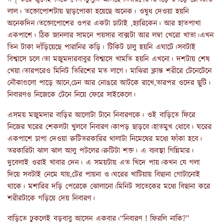
লাল। তক্তোপোশটায় ছাড়পোকা হয়েছে অনেক। ওষুধ দেওয়া হয়নি
অনেকদিন।তক্তোপোশের ওপর একটা চাটাই ,হ্যারিকেন। আর হাতপাখা
একপাশে। ঠিক জানলার সামনে পয়সার বাক্সটা আর লম্বা খেরো খাতা।এখন
তিন টাকা দাঁড়িয়েছে পারানির কড়ি। টিকিট চালু হয়নি এঘাটে।সবটাই
বিশ্বাসে চলে।তা মজুমদারবাবুর বিশ্বাসে খামতি হয়নি এখনো। দশটায় শেষ
খেয়া।তারপরেও মিনিট তিরিশের মত লাগে। মাঝিরা ক্লান্ত শরীরে টেনেটেনে
নৌকাগুলো পাড়ে আনে,চেন আর নোঙরে আটকে রাখে,তারপর ওদের ছুটি।
নিবারণও নিজেকে টেনে নিয়ে ফেরে সাইকেলে।
এসময় মজুমদার বাড়ির আলোটা টানে নিবারণকে। ওই বাড়িতে ফিরে
নিজের ঘরের শেকলটা খুলবে নিবারণ।কাপড় ছাড়বে।হাতমুখ ধোবে। ঘরের
একপাশে চাপা দেওয়া রুটিতরকারির থালাটা নিমেষের মধ্যে ফাঁকা হবে।
তরকারিটা ঝাল ঝাল আলু পটলের।রুটিটা শক্ত। এ ব্যবস্থা গিন্নিমার।
দুবেলাই ওরাই খাবার দেন। এ সময়টায় এত খিদে পায়।কখন যে গলা
দিয়ে সবটাই নেমে যায়,টের পায়না ও।ঘরের খাটিয়ায় বিছানা গোটানোই
থাকে। মশারির দড়ি পেরেকে ঝোলানো।মিনিট সাতেকের মধ্যে বিছানা করে
শরীরটাকে গড়িয়ে দেয় নিবারণ।
বাড়িতে ঢুকলেই বড়বাবু আসেন একবার।“নিবারণ ! ফিরলি নাকি?”