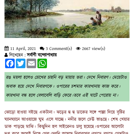
11 April, 2021
3 Comment(s)
2667 view(s)
লিখেছেন :
সর্বাণী বন্দ্যোপাধ্যায়
Facebook
Twitter
Email
WhatsApp
রঙ ময়লা হলেও চোখের চাহনি বড় মায়ায় ভরা। দেখে নিবারণ। মেয়েটাও
অবাক হয়ে দেখে নিবারণকে। ওপারের চশমার কারখানায় কাজ করে।
কারখানা বন্ধ হলে বেলাবেলি বাড়ি ফেরে।তবে এই ঘাটে পেরোয় না।
ঝোড়ো হাওয়া বইছে একটানা। ঝড়ের হু হু ডাকের সঙ্গে পাল্লা দিয়ে বৃষ্টির
ঘ্যানঘ্যানে আওয়াজে ঘুম এসে যাচ্ছে। নদীর জলে ঢেঊ ভাঙছে। শেষ খেয়ার
ডাক পাড়ছে মাঝি। কিছুদিন হল সাইরেনও চালু হয়েছে।ওপারের আলোটা
দপ্‌ করে জ্বলেই নিভে গেল।ঢুলুনি আসছে নিবারণের।রগড়ে রগড়ে চোখটাও