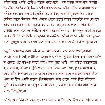
গদির ঘরে একটা রেডিও।তাতে খবর বলে ।গান বাজে।আজ বান আসার
খবরটাও রেডিওতেই দিল। মাঝিরা সময়মতো নৌকা নিয়ে মাঝগঙ্গায় যায়।
নদীতে ঢেউএর মাতামাতি,নদীর দুধারে ভিড় করা মানুষজন।ঘর থেকে
বেরিয়ে আসে নিবারণ।ভিড় ঠেকায়।ছেলে বুড়ো সবাই দলবেঁধে বান দেখতে
আসে।বারবার দেখেও পুরনো হয় না যে কেন,অবাক লাগে নিবারণের।
কোথায় যেন মনে হয় নদীরও প্রাণ আছে।প্রতিবারই তাই নতুন লাগে আছড়ে
পড়া ঢেউএর মাতামাতি। ছেলেরা মাঝনদীতে নৌকা থেকে ঝাঁপ দেয়।বুকের
মধ্যে দুরদুর করে।তারপর মজা পায় যখন সাঁতার কেটে ওরা পাড়ে আসে।
ছেলুটা ভোগাচ্ছে।বেশ কদিন হল সাগরমেলার নাম করে গেছে,এখনও
ফেরার নামটি নেই।বউটাকে ছেলুর পাওনাগন্ডা বুঝিয়ে দিতে হল। বয়স বেশি
না ছেলুর।ওর বউএর আরো কম। লাল ডুরে শাড়ি পরা বউটা জড়োসড়ো
হয়ে দাঁড়াল, আঁচলের খুঁটে পয়সা বেঁধে যখন চলে গেল,বুকের মধ্যে হু হু
করে উঠল নিবারণের। কে জানে কেন,মার কথা মনে পড়ছিল।বাবার টাকা
এলে মা ঠিক এমনি করেই পিয়নকাকার কাছ থেকে টাকা নিয়ে আঁচলের
খুঁটে বাঁধত। মাঝে মাঝে,খুব মাঝে মাঝে , মাঠ পেরিয়ে বাবার হাঁক শোনা
যেত, “নিবু,নিবুরে!”
দৌড়ে যেত নিবারণ।ব্যস্ত হত মা। তাদের মাটির ঘরে উৎসবের আঁচ লাগত।