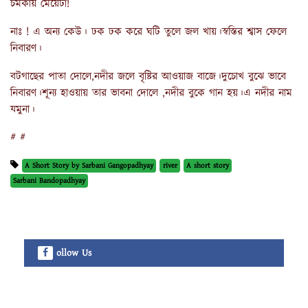
চমকায় মেয়েটা!
নাঃ ! এ অন্য কেউ। ঢক ঢক করে ঘটি তুলে জল খায়।স্বস্তির শ্বাস ফেলে
নিবারণ।
বটগাছের পাতা দোলে,নদীর জলে বৃষ্টির আওয়াজ বাজে।দুচোখ বুঝে ভাবে
নিবারণ।শূন্য হাওয়ায় তার ভাবনা দোলে ,নদীর বুকে গান হয়।এ নদীর নাম
যমুনা।
# #
A Short Story by Sarbani Gangopadhyay
river
A short story
Sarbani Bandopadhyay
ollow Us