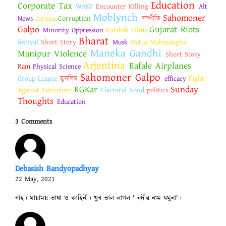
Education
Corporate Tax
WAKF
Encounter Killing
Alt
Moblynch
Sahomoner
News
corona
Corruption
সম্প্রীতি
Galpo
Gujarat Riots
Minority Oppression
Kurdish Films
Bharat
festival
Short Story
Musk
Matua Mahasangha
Maneka Gandhi
Manipur Violence
Short Story
Arjentina
Rafale Airplanes
Ram
Physical Science
Sahomoner Galpo
Group League
মুসলিম
efficacy
Fight
RGKar
Sunday
Against Terrorism
Electoral Bond
politics
Thoughts
Education
3 Comments
Debasish Bandyopadhyay
22 May, 2021
বাহ। মায়াময় ভাষা ও কাহিনী। খুব ভাল লাগল ' নদীর নাম যমুনা'।