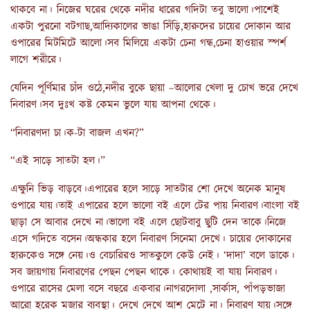
থাকবে না। নিজের ঘরের থেকে নদীর ধারের গদিটা তবু ভালো।পাশেই
একটা পুরনো বটগাছ,আদ্যিকালের ভাঙা সিঁড়ি,হারুদের চায়ের দোকান আর
ওপারের মিটমিটে আলো।সব মিলিয়ে একটা চেনা গন্ধ,চেনা হাওয়ার স্পর্শ
লাগে শরীরে।
যেদিন পূর্ণিমার চাঁদ ওঠে,নদীর বুকে ছায়া –আলোর খেলা দু চোখ ভরে দেখে
নিবারণ।সব দুঃখ কষ্ট কেমন ভুলে যায় আপনা থেকে।
“নিবারণদা চা।ক-টা বাজল এখন?”
“এই সাড়ে সাতটা হল।”
এক্ষুনি ভিড় বাড়বে।এপারের হলে সাড়ে সাতটার শো দেখে অনেক মানুষ
ওপারে যায়।তাই এপারের হলে ভালো বই এলে টের পায় নিবারণ।বাংলা বই
ছাড়া সে আবার দেখে না।ভালো বই এলে ছোটবাবু ছুটি দেন তাকে।নিজে
এসে গদিতে বসেন।অন্ধকার হলে নিবারণ সিনেমা দেখে। চায়ের দোকানের
হারুকেও সঙ্গে নেয়।ও বেচারিরও সাতকুলে কেউ নেই। ‘দাদা’ বলে ডাকে।
সব জায়গায় নিবারণের পেছন পেছন থাকে। কোথায়ই বা যায় নিবারণ।
ওপারে রাসের মেলা বসে বছরে একবার।নাগরদোলা ,সার্কাস, পাঁপড়ভাজা
আরো হরেক মজার ব্যবস্থা। দেখে দেখে আশ মেটে না। নিবারণ যায়।সঙ্গে