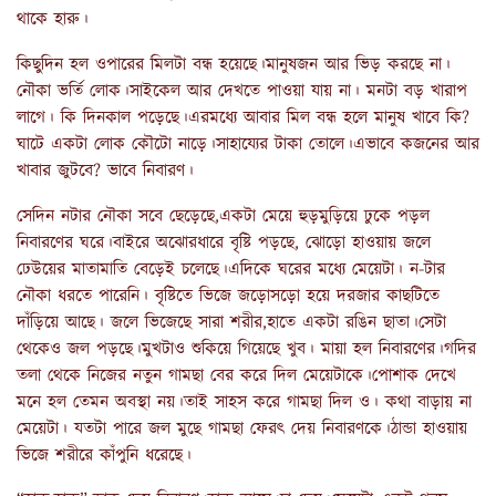
থাকে হারু।
কিছুদিন হল ওপারের মিলটা বন্ধ হয়েছে।মানুষজন আর ভিড় করছে না।
নৌকা ভর্তি লোক।সাইকেল আর দেখতে পাওয়া যায় না। মনটা বড় খারাপ
লাগে। কি দিনকাল পড়েছে।এরমধ্যে আবার মিল বন্ধ হলে মানুষ খাবে কি?
ঘাটে একটা লোক কৌটো নাড়ে।সাহায্যের টাকা তোলে।এভাবে কজনের আর
খাবার জুটবে? ভাবে নিবারণ।
সেদিন নটার নৌকা সবে ছেড়েছে,একটা মেয়ে হুড়মুড়িয়ে ঢুকে পড়ল
নিবারণের ঘরে।বাইরে অঝোরধারে বৃষ্টি পড়ছে, ঝোড়ো হাওয়ায় জলে
ঢেউয়ের মাতামাতি বেড়েই চলেছে।এদিকে ঘরের মধ্যে মেয়েটা। ন-টার
নৌকা ধরতে পারেনি। বৃষ্টিতে ভিজে জড়োসড়ো হয়ে দরজার কাছটিতে
দাঁড়িয়ে আছে। জলে ভিজেছে সারা শরীর,হাতে একটা রঙিন ছাতা।সেটা
থেকেও জল পড়ছে।মুখটাও শুকিয়ে গিয়েছে খুব। মায়া হল নিবারণের।গদির
তলা থেকে নিজের নতুন গামছা বের করে দিল মেয়েটাকে।পোশাক দেখে
মনে হল তেমন অবস্থা নয়।তাই সাহস করে গামছা দিল ও। কথা বাড়ায় না
মেয়েটা। যতটা পারে জল মুছে গামছা ফেরৎ দেয় নিবারণকে।ঠান্ডা হাওয়ায়
ভিজে শরীরে কাঁপুনি ধরেছে।