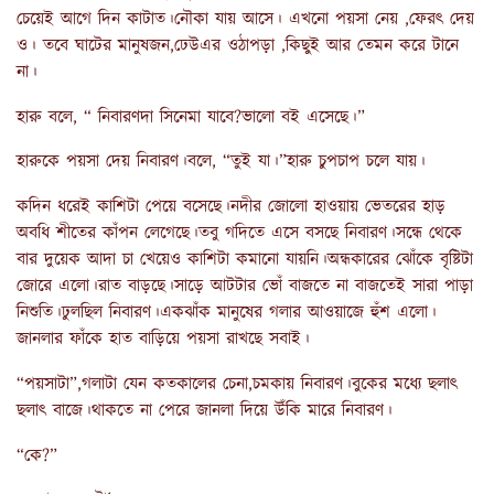
চেয়েই আগে দিন কাটাত।নৌকা যায় আসে। এখনো পয়সা নেয় ,ফেরৎ দেয়
ও। তবে ঘাটের মানুষজন,ঢেউএর ওঠাপড়া ,কিছুই আর তেমন করে টানে
না।
হারু বলে, “ নিবারণদা সিনেমা যাবে?ভালো বই এসেছে।”
হারুকে পয়সা দেয় নিবারণ।বলে, “তুই যা।”হারু চুপচাপ চলে যায়।
কদিন ধরেই কাশিটা পেয়ে বসেছে।নদীর জোলো হাওয়ায় ভেতরের হাড়
অবধি শীতের কাঁপন লেগেছে।তবু গদিতে এসে বসছে নিবারণ।সন্ধে থেকে
বার দুয়েক আদা চা খেয়েও কাশিটা কমানো যায়নি।অন্ধকারের ঝোঁকে বৃষ্টিটা
জোরে এলো।রাত বাড়ছে।সাড়ে আটটার ভোঁ বাজতে না বাজতেই সারা পাড়া
নিশুতি।ঢুলছিল নিবারণ।একঝাঁক মানুষের গলার আওয়াজে হুঁশ এলো।
জানলার ফাঁকে হাত বাড়িয়ে পয়সা রাখছে সবাই।
“পয়সাটা”,গলাটা যেন কতকালের চেনা,চমকায় নিবারণ।বুকের মধ্যে ছলাৎ
ছলাৎ বাজে।থাকতে না পেরে জানলা দিয়ে উঁকি মারে নিবারণ।
“কে?”