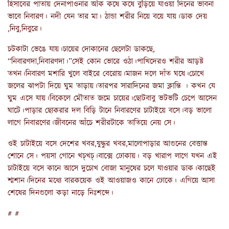
হিসাবের পাতায় দেনাপাওনার আঁক কষে কষে বুড়িয়ে যাওয়া দিনের ভাবনা
ভাবে নিবারণ। নদী যেন তার মা। ঠান্ডা শরীর নিয়ে বয়ে যায়।ডাক দেয়
,নিবু,নিবুরে।
চটকাটা ভেঙে যায়।চায়ের দোকানের ছেলেটা ডাকছে,
“নিবারণদা,নিবারণদা।”সেই কোন ভোরে ওঠা।পাখিদেরও শরীর আড়ষ্ট
তখন।নিবারণ মশারি খুলে বাইরে বেরোয়।মাজন দলে দাঁত ঘষে।চোখে
জলের ঝাপটা দিয়ে ঘুম তাড়ায়।তারপর সারাদিনের জমা ক্লান্তি । কখন যে
ঘুম এসে যায়।বিকেলে মৌতাত জমে চায়ের।ছোটবাবু ভটভটি চেপে আসেন
ঘাটে।পাড়ার ছোকরার দল বিড়ি টানে নিবারণের চাটাইয়ে বসে।বড় ভালো
লাগে নিবারণের।জীবনের আঁচে শরীরটাকে তাতিয়ে নেয় সে।
ওই চাটাইয়ে বসে দেশের খবর,যুদ্ধুর খবর,মালোপাড়ার আগুনের বেত্তান্ত
শোনে সে। পয়সা গোনে খচ্‌খচ্‌।বাক্সে ঢোকায়। বড় খারাপ লাগে যখন এই
চাটাইয়ে বসে কানে আসে দুচোখ বোজা মানুষের চলে যাওয়ার ডাক।কাছেই
শ্মশান।দিনের মধ্যে বারকয়েক ওই আওয়াজও কানে ঢোকে। এগিয়ে আসা
শেষের দিনগুলো কড়া নাড়ে নিঃশব্দে।
# #