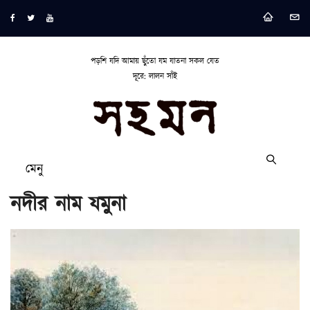
পড়শি যদি আমায় ছুঁতো যম যাতনা সকল যেত
দূরে: লালন সাঁই
মেনু
নদীর নাম যমুনা