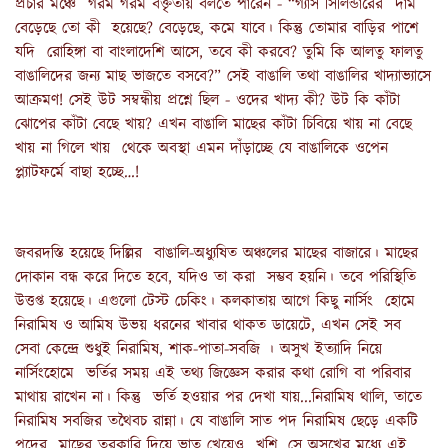
প্রচার মঞ্চে গরম গরম বক্তৃতায় বলতে পারেন - “গ্যাস সিলিন্ডারের দাম
বেড়েছে তো কী হয়েছে? বেড়েছে, কমে যাবে। কিন্তু তোমার বাড়ির পাশে
যদি রোহিঙ্গা বা বাংলাদেশি আসে, তবে কী করবে? তুমি কি আলতু ফালতু
বাঙালিদের জন্য মাছ ভাজতে বসবে?” সেই বাঙালি তথা বাঙালির খাদ্যাভ্যাসে
আক্রমণ! সেই উট সম্বন্ধীয় প্রশ্নে ছিল - ওদের খাদ্য কী? উট কি কাঁটা
ঝোপের কাঁটা বেছে খায়? এখন বাঙালি মাছের কাঁটা চিবিয়ে খায় না বেছে
খায় না গিলে খায় থেকে অবস্থা এমন দাঁড়াচ্ছে যে বাঙালিকে ওপেন
প্ল্যাটফর্মে বাছা হচ্ছে…!
জবরদস্তি হয়েছে দিল্লির বাঙালি-অধ্যুষিত অঞ্চলের মাছের বাজারে। মাছের
দোকান বন্ধ করে দিতে হবে, যদিও তা করা সম্ভব হয়নি। তবে পরিস্থিতি
উত্তপ্ত হয়েছে। এগুলো টেস্ট চেকিং। কলকাতায় আগে কিছু নার্সিং হোমে
নিরামিষ ও আমিষ উভয় ধরনের খাবার থাকত ডায়েটে, এখন সেই সব
সেবা কেন্দ্রে শুধুই নিরামিষ, শাক-পাতা-সবজি । অসুখ ইত্যাদি নিয়ে
নার্সিংহোমে ভর্তির সময় এই তথ্য জিজ্ঞেস করার কথা রোগি বা পরিবার
মাথায় রাখেন না। কিন্তু ভর্তি হওয়ার পর দেখা যায়...নিরামিষ থালি, তাতে
নিরামিষ সবজির তথৈবচ রান্না। যে বাঙালি সাত পদ নিরামিষ ছেড়ে একটি
পদের মাছের তরকারি দিয়ে ভাত খেয়েও খুশি, সে অসুখের মধ্যে এই