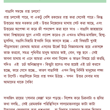
বাঙালি সম্বন্ধে প্রশ্ন চলবে?
প্রশ্ন চলতেই পারে, বা একটু বেশি রকমের প্রশ্ন করা যেতেই পারে। কিন্তু
উত্তরের আর দরকার নেই। উত্তর নিজেদের মাথায় সেট করা আছে, এবং
উত্তরের অপেক্ষা না করে কী পদক্ষেপ করা হবে তাও । বাঙালি জাহান্নামে
যাক! বিশ্বায়নের যুগে এতটা প্রবেশ করেও যে এখনও মন্দির-মসজিদ, হিন্দু-
মুসলিম, বঙালি-বিহারি ইত্যাদি নিয়ে ভাবতে হচ্ছে - এই বিষয়টি খুবই
পীড়াদায়ক! কোথায় আমরা এসবের ঊর্ধ্বে উঠে বিজ্ঞানমনস্ক হয়ে একসঙ্গে
কাজ করবো, সমগ্র পৃথিবীর মানুষ আমার ভাই, বোন, বন্ধু হবে - সেই
ভাবনা মাথায় না এনে আমরা এখন নানা বিভেদ ও ভাঙন বিষয়ে চর্চা করছি,
যদিও এই চর্চা অনিচ্ছাকৃত। কিছুটা হলেও বাধ্য হয়েই এই চর্চা করতে
হচ্ছে, করে যেতে হচ্ছে… কারণ বাঙালিই এখন কিছু নির্দিষ্ট মানুষের লক্ষ্য
বা টার্গেট। বাঙালিকে নিয়ে প্রশ্ন যখন উঠছে - তখন উত্তর দেবার দায়
আমাদের থাকে বৈকি!
সত্যজিৎ রায়ের ‘সোনার কেল্লা’ মনে পড়ছে। বিশেষ করে চিত্রনাট্য ও ছবির
কথা বলছি… সেই রোমহর্ষক পরিস্থিতিতে লালমোহনবাবুর কাটা কাটা