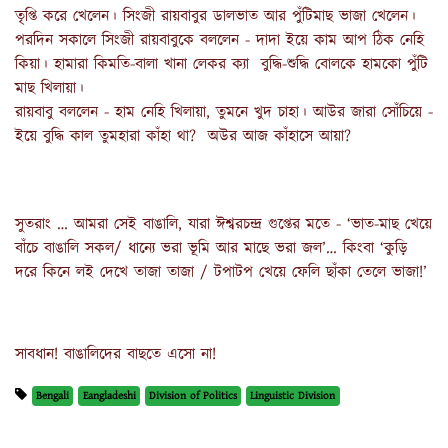
তৃপ্তি করে খেলেন। সিংজী রায়বাবুর ডালভাত আর পুঁটিমাছ ভাজা খেলেন।
পরদিন সকালে সিংজী রায়বাবুকে বললেন - দাদা ইয়ে কাম আপ ঠিক নেহি
কিয়া। হামারা কিমতি-বালা খানা লেকর ক্যা বুদ্ধি-শুদ্ধি বোলকে হামকো পুঁটি
মাছ খিলায়া।
রায়বাবু বললেন - হাম নেহি খিলায়া, তুমনে খুদ চাহা। আউর জারা সোঁচিয়ে -
ইয়ে বুদ্ধি কাল তুমহারা কাঁহা থা? অউর আজ কাঁহাসে আয়া?
সুতরাং … আমরা সেই বাঙালি, যারা ঈশ্বরচন্দ্র গুপ্তের মতে - ‘ভাত-মাছ খেয়ে
বাঁচে বাঙালি সকল/ ধান্যে ভরা ভূমি আর মাছে ভরা জল’… কিংবা ‘কুড়ি
দরে কিনে লই দেখে তাজা তাজা / টপাটপ খেয়ে ফেলি ছাঁকা তেলে ভাজা!’
সাবধান! বাঙালিদের বাছতে এসো না!
Bengali
Eangladeshi
Division of Politics
Linguistic Division