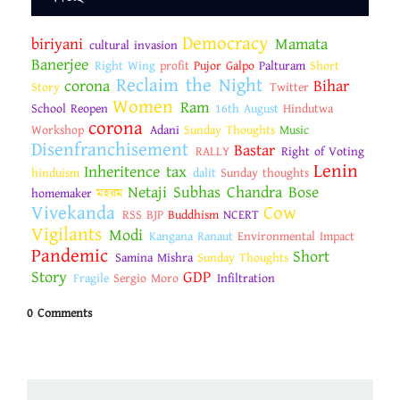
Democracy
biriyani
Mamata
cultural invasion
Banerjee
Right Wing
profit
Pujor Galpo
Palturam
Short
Reclaim the Night
corona
Bihar
Story
Twitter
Women
Ram
School Reopen
16th August
Hindutwa
corona
Workshop
Adani
Sunday Thoughts
Music
Disenfranchisement
Bastar
RALLY
Right of Voting
Lenin
Inheritence tax
hinduism
dalit
Sunday thoughts
Netaji Subhas Chandra Bose
homemaker
মহরম
Vivekanda
Cow
RSS BJP
Buddhism
NCERT
Vigilants
Modi
Kangana Ranaut
Environmental Impact
Pandemic
Short
Samina Mishra
Sunday Thoughts
Story
GDP
Fragile
Sergio Moro
Infiltration
0 Comments