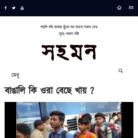
পড়শি যদি আমায় ছুঁতো যম যাতনা সকল যেত
দূরে: লালন সাঁই
মেনু
বাঙালি কি ওরা বেছে খায় ?