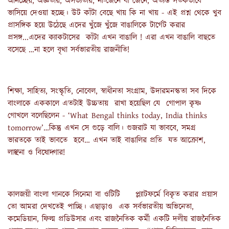
অনিচ্ছেয়, অজ্ঞতায়, অসভ্যতায়, না-জেনে বা জেনে, অত্যন্ত সতর্কভাবে
ভাসিয়ে দেওয়া হচ্ছে। উট কাঁটা বেছে খায় কি না খায় - এই প্রশ্ন থেকে খুব
প্রাসঙ্গিক হয়ে উঠেছে এদের খুঁজে খুঁজে বাঙালিকে টার্গেট করার
প্রসঙ্গ...এদের ক্যাকটাসের কাঁটা এখন বাঙালি ! এরা এখন বাঙালি বাছতে
বসেছে …না হলে বৃথা সর্বভারতীয় রাজনীতি!
শিক্ষা, সাহিত্য, সংস্কৃতি, নোবেল, স্বাধীনতা সংগ্রাম, উদারমনস্কতা সব দিকে
বাংলাকে এককালে এতটাই উচ্চতায় রাখা হয়েছিল যে গোপাল কৃষ্ণ
গোখলে বলেছিলেন - ‘What Bengal thinks today, India thinks
tomorrow’…কিন্তু এখন সে গুড়ে বালি। গুজরাট যা ভাববে, সমগ্র
ভারতকে তাই ভাবতে হবে… এখন তাই বাঙালির প্রতি যত আক্রোশ,
লাঞ্ছনা ও বিষোদ্গার!
কালজয়ী বাংলা গানকে সিনেমা বা ওটিটি প্ল্যাটফর্মে বিকৃত করার প্রয়াস
তো আমরা দেখতেই পাচ্ছি। এছাড়াও এক সর্বভারতীয় অভিনেতা,
কমেডিয়ান, ফিল্ম প্রডিউসার এবং রাজনৈতিক কর্মী একটি দলীয় রাজনৈতিক