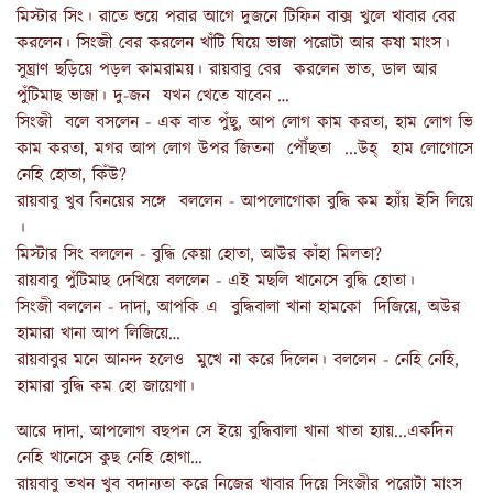
মিস্টার সিং। রাতে শুয়ে পরার আগে দুজনে টিফিন বাক্স খুলে খাবার বের
করলেন। সিংজী বের করলেন খাঁটি ঘিয়ে ভাজা পরোটা আর কষা মাংস।
সুঘ্রাণ ছড়িয়ে পড়ল কামরাময়। রায়বাবু বের করলেন ভাত, ডাল আর
পুঁটিমাছ ভাজা। দু-জন যখন খেতে যাবেন …
সিংজী বলে বসলেন - এক বাত পুঁছু, আপ লোগ কাম করতা, হাম লোগ ভি
কাম করতা, মগর আপ লোগ উপর জিতনা পৌঁছতা ...উহ্‌ হাম লোগোসে
নেহি হোতা, কিঁউ?
রায়বাবু খুব বিনয়ের সঙ্গে বললেন - আপলোগোকা বুদ্ধি কম হ্যাঁয় ইসি লিয়ে
।
মিস্টার সিং বললেন - বুদ্ধি কেয়া হোতা, আউর কাঁহা মিলতা?
রায়বাবু পুঁটিমাছ দেখিয়ে বললেন - এই মছলি খানেসে বুদ্ধি হোতা।
সিংজী বললেন - দাদা, আপকি এ বুদ্ধিবালা খানা হামকো দিজিয়ে, অউর
হামারা খানা আপ লিজিয়ে…
রায়বাবুর মনে আনন্দ হলেও মুখে না করে দিলেন। বললেন - নেহি নেহি,
হামারা বুদ্ধি কম হো জায়েগা।
আরে দাদা, আপলোগ বছপন সে ইয়ে বুদ্ধিবালা খানা খাতা হ্যায়...একদিন
নেহি খানেসে কুছ নেহি হোগা…
রায়বাবু তখন খুব বদান্যতা করে নিজের খাবার দিয়ে সিংজীর পরোটা মাংস