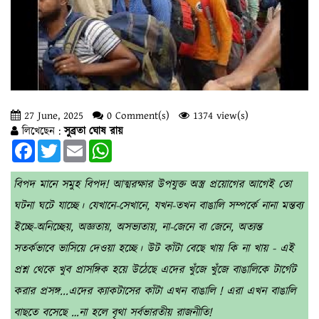
27 June, 2025
0 Comment(s)
1374 view(s)
লিখেছেন :
সুব্রতা ঘোষ রায়
Facebook
Twitter
Email
WhatsApp
বিপদ মানে সমুহ বিপদ! আত্মরক্ষার উপযুক্ত অস্ত্র প্রয়োগের আগেই তো
ঘটনা ঘটে যাচ্ছে। যেখানে-সেখানে, যখন-তখন বাঙালি সম্পর্কে নানা মন্তব্য
ইচ্ছে-অনিচ্ছেয়, অজ্ঞতায়, অসভ্যতায়, না-জেনে বা জেনে, অত্যন্ত
সতর্কভাবে ভাসিয়ে দেওয়া হচ্ছে। উট কাঁটা বেছে খায় কি না খায় - এই
প্রশ্ন থেকে খুব প্রাসঙ্গিক হয়ে উঠেছে এদের খুঁজে খুঁজে বাঙালিকে টার্গেট
করার প্রসঙ্গ...এদের ক্যাকটাসের কাঁটা এখন বাঙালি ! এরা এখন বাঙালি
বাছতে বসেছে …না হলে বৃথা সর্বভারতীয় রাজনীতি!