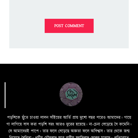
পড়শিকে ছুঁতে চাওয়া লালন সাঁইয়ের আর্তি প্রায় দুশো বছর পরেও আমাদের। গায়ে
গা লাগিয়ে বাস করা পড়শি বরং আরও দুরের হয়েছে। না-চেনা বেড়েছে বৈ কমেনি।
সে আমাদেরই পাপে। তার ফলে বেড়েছে অজ্ঞতা ফলে অবিশ্বাস। তার থেকে জন্ম
নিয়েছে বৈরিতা। ধর্মীয় মৌলবাদ আর রাষ্ট্রীয় ফ্যাসিবাদ ছোবল মারছে। প্রতিরোধে