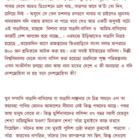
খাবার দেখে আরও ডিপ্রেশনে চলে যায়...তারপর ভাবে ক’টা তো দিন,
চালিয়ে দিই । অসুখে সে তেল মশলার রগরগে খাবার না চাইলেও ন্যূনতম
খাদ্যাভ্যাস যদি বজায় রাখতে না পারে তবে সেও আর একটি অসুখই বটে!
এই বাঙালিকে, মাছকে নিশানা করে বাঙালি-বাতিল ও আমিষ-বাতিলের
কাজটি বেশ অলক্ষ্যে হয়ে যাচ্ছে...। এরমধ্যে উড়িষ‍্যাতেও বাঙালি নিগ্রহ
হয়েছে …কয়েকদিন আগে রাজস্থানের ভিওয়াড়িতে বাংলা বলার অপরাধে
৪০০ জন শ্রমিককে আটক করা হয়। এরা সবাই ইটাহারের বাসিন্দা। দিল্লী
বিশ্ববিদ্যালয় থেকে বাংলা বাতিল করা হয়েছে! চারদিকে সূক্ষ্ম পরিকল্পনায়
এসব সংকীর্ণতা চলছে! নানা ভাষা নানা মতের দেশে এ কী অনাচার! এ যদি
দেশদ্রোহিতা না হয় তবে দেশদ্রোহিতা কী?
খুব সম্প্রতি বাঙালি-বাতিলের বা বাঙালি-লাঞ্ছনার যে চিত্র সামনে এল তা
ভয়াবহ! পাখির কোনও আকাশের সীমানা নেই কিন্তু পশুদের আছে। পশুর
ভাষা মানুষ বোঝে না। কিন্তু মুর্শিদাবাদের বাসিন্দা ৩৭ বছর বয়সী মেহবুব
শেখ? নাজিমুদ্দিন মণ্ডল? মিনারুল শেখ? তাঁরা মুম্বাইতে কাজ করতে
গিয়েছিল। তাঁদের ভাষা তো মুম্বাই পুলিশ চেষ্টা করলে বুঝতেই পারতো ।
তাঁরা ভারতের নাগরিক, তাঁদের বৈধ কাগজপত্র সব ছিল, কিন্তু সেগুলো