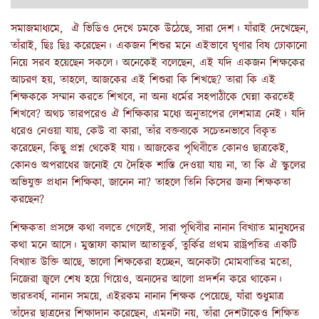
সমাজমাধ্যমে, ঐ ভিডিও দেখে চমকে উঠেছে, সারা দেশ। যাঁরাই দেখেছেন,
তাঁরাই, ছিঃ ছিঃ করেছেন। একজন শিশুর মনে এইভাবে ঘৃণার বিষ ঢোকানো
নিয়ে সরব হয়েছেন সকলে। অনেকেই বলেছেন, এই যদি একজন শিক্ষকের
আচরণ হয়, তাহলে, আজকের এই শিশুরা কি শিখছে? তারা কি এই
শিক্ষককে সম্মান করতে শিখবে, না অন্য ধর্মের সহপাঠীকে ঘেন্না করতেই
শিখবে? অথচ তারপরেও ঐ শিক্ষিকার মধ্যে অনুতাপের লেশমাত্র নেই। যদি
ধরেও নেওয়া যায়, কেউ বা কারা, তাঁর বক্তব্যকে সচেতনভাবে বিকৃত
করেছেন, কিছু প্রশ্ন থেকেই যায়। আজকের পৃথিবীতে কোনও ছাত্রকেই,
কোনও অপরাধের জন্যেই যে দৈহিক শাস্তি দেওয়া যায় না, তা কি ঐ স্কুলের
অভিযুক্ত প্রধান শিক্ষিকা, জানেন না? তাহলে তিনি কিসের জন্য শিক্ষকতা
করছেন?
শিক্ষকতা প্রসঙ্গে কথা বলতে গেলেই, সারা পৃথিবীর নানান বিখ্যাত মানুষদের
কথা মনে আসে। মুস্তাফা কামাল আতাতুর্ক, তুর্কির প্রথম রাষ্ট্রপতির একটি
বিখ্যাত উক্তি আছে, ভালো শিক্ষকেরা হচ্ছেন, অনেকটা মোমবাতির মতো,
নিজেরা জ্বলে শেষ হয়ে গিয়েও, অন্যদের আলো প্রদর্শন করে থাকেন।
ভারতবর্ষ, নানান সময়ে, এইরকম নানান শিক্ষক পেয়েছে, যাঁরা শুধুমাত্র
তাঁদের ছাত্রদের শিক্ষাদান করেছেন, এমনটা নয়, তাঁরা দেশটাকেও শিক্ষিত