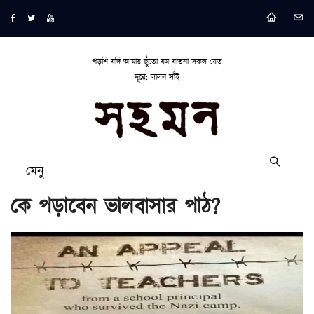
পড়শি যদি আমায় ছুঁতো যম যাতনা সকল যেত
দূরে: লালন সাঁই
মেনু
কে পড়াবেন ভালবাসার পাঠ?