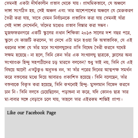
তেমনই একটা দীর্ঘকালীন প্রভাব থেকে যায়। প্রাথমিকভাবে, যে অঞ্চলে
দাঙ্গা সংগঠিত হয়, সেই অঞ্চল এবং তার আশেপাশের অঞ্চলে যে মেরুকরণ
তৈরী করা যায়, তাতে যেমন নির্বাচনকে প্রভাবিত করা যায় তেমনই যাঁরা
সেই দাঙ্গা দেখেননি, তাঁদের মধ্যেও প্রভাব বিস্তার করা সম্ভব।
মুজফফরনগরে একটি স্কুলের প্রধান শিক্ষিকা ২০১৩ সালের দশ বছর পরে,
স্কুলে যে কাজটি করলেন, তা দেখে এটা মনে হওয়া কি অস্বাভাবিক, যে এই
ধরনের দাঙ্গা যে তাঁর মনে সংখ্যালঘুদের প্রতি বিদ্বেষ তৈরী করতে যথেষ্ট
সক্ষম হয়েছে। না হলে, তিনি কেন তাঁর এক সংখ্যালঘু ছাত্রকে, ক্লাসের অন্য
সংখ্যাগুরু হিন্দু সহপাঠীদের চড় মারতে বলবেন? শুধু তাই নয়, তিনি যে এই
বিষয়ে আদৌ এতটুকুও অনুতপ্ত নন, তা তাঁর পরের দিনের আত্মপক্ষ সমর্থন
করে বক্তব্যের মধ্যে দিয়ে আবারও প্রকাশিত হয়েছে। তিনি বলেছেন, তাঁর
বক্তব্যকে বিকৃত করা হয়েছে, তিনি কখনোই হিন্দু- মুসলমান বিভেদ করতে
চান নি। তিনি বলতে চেয়েছিলেন, পড়াশুনা না করে, যদি কোনও ছাত্র তার
মা-বাবার সঙ্গে বেড়াতে চলে যায়, তাহলে তার এইরকম শাস্তিই প্রাপ্য।
Like our Facebook Page