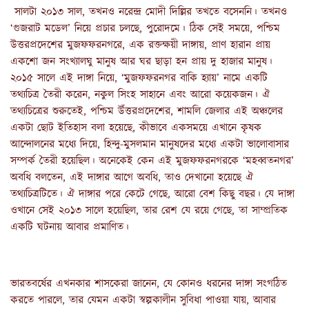
সালটা ২০১৩ সাল, তখনও নরেন্দ্র মোদী দিল্লির তখতে বসেননি। তখনও
‘গুজরাট মডেল’ নিয়ে প্রচার চলছে, পুরোদমে। ঠিক সেই সময়ে, পশ্চিম
উত্তরপ্রদেশের মুজফফরনগরে, এক রক্তক্ষয়ী দাঙ্গায়, প্রাণ হারান প্রায়
একশো জন সংখ্যালঘু মানুষ আর ঘর ছাড়া হন প্রায় দু হাজার মানুষ।
২০১৫ সালে এই দাঙ্গা নিয়ে, ‘মুজফফরনগর বাকি হ্যায়’ নামে একটি
তথ্যচিত্র তৈরী করেন, নকুল সিংহ সাহানে এবং আরো কয়েকজন। ঐ
তথ্যচিত্রের শুরুতেই, পশ্চিম উঁত্তরপ্রদেশের, শামলি জেলার এই অঞ্চলের
একটা ছোট ইতিহাস বলা হয়েছে, কীভাবে একসময়ে এখানে কৃষক
আন্দোলনের মধ্যে দিয়ে, হিন্দু-মুসলমান মানুষদের মধ্যে একটা ভালোবাসার
সম্পর্ক তৈরী হয়েছিল। অনেকেই কেন এই মুজফফরনগরকে ‘মহব্বতনগর’
অবধি বলতেন, এই দাঙ্গার আগে অবধি, তাও দেখানো হয়েছে ঐ
তথ্যচিত্রটিতে। ঐ দাঙ্গার পরে কেটে গেছে, আরো বেশ কিছু বছর। যে দাঙ্গা
ওখানে সেই ২০১৩ সালে হয়েছিল, তার রেশ যে রয়ে গেছে, তা সাম্প্রতিক
একটি ঘটনায় আবার প্রমাণিত।
ভারতবর্ষের এখনকার শাসকেরা জানেন, যে কোনও ধরনের দাঙ্গা সংগঠিত
করতে পারলে, তার যেমন একটা স্বল্পকালীন সুবিধা পাওয়া যায়, আবার