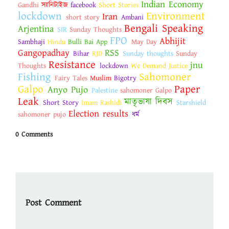
Indian Economy
Gandhi
স্যানিটাইজ
facebook
Short Stories
lockdown
Environment
Iran
short story
Ambani
Bengali Speaking
Arjentina
SIR
Sunday Thoughts
FPO
Abhijit
Sambhaji
Hindu
Bulli Bai App
May Day
Gangopadhay
RSS
Bihar
RJD
Sunday thoughts
Sunday
Resistance
jnu
Thoughts
lockdown
We Demand Justice
Fishing
Sahomoner
Fairy Tales
Muslim
Bigotry
Galpo
Paper
Anyo Pujo
Palestine
sahomoner Galpo
Leak
মাতৃভাষা দিবস
Short Story
Imam Rashidi
Starshield
Election results
sahomoner pujo
ধর্ম
0 Comments
Post Comment