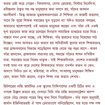
করার চেষ্টা করে গেছেন। বিদ্যাসাগর, বেগম রোকেয়া, সিস্টার নিবেদিতা,
রবীন্দ্রনাথ ঠাকুর সহ বহু মানুষদের কথা বলতে হয়, যাঁদের অবদান
অনস্বীকার্য। কিন্তু আজকে মুজফফরনগরের ঐ শিক্ষিকা যে কাজটি করলেন,
তাতে কি পুরো শিক্ষক সমাজের মুখ পুড়লো না? যদিও অনেকে বলছেন,
আমাদের আশেপাশেই এই ধরনের মানুষেরা আছেন এবং তাঁরা এই একই
ঘৃণা ছড়ানোর কাজ করে চলেছেন দিনরাত সামাজিক মাধ্যমের মধ্যে দিয়ে।
বাস্তবে যখন দেখা যাচ্ছে, এই শিক্ষিকা, তাঁর ছাত্রদের মধ্যে বিদ্বেষের পাঠ
দিচ্ছেন, তখন আবারও মনে করতে হয় সাবিত্রীবাই ফুলের মতো শিক্ষকদের,
যারা ব্রাহ্মণ্যবাদের বিরুদ্ধে লড়েছিলেন আজ থেকে বহু বছর আগে। কারণ
তাঁরা জানতেন, ব্রাহ্মণ্যবাদ বারংবার চায়, সমাজে তাঁদের শাসন প্রতিষ্ঠিত
থাক, সমাজের মধ্যে বিদ্বেষ থাকুক। তাই শিক্ষকদিবসে, দেশের প্রধানমন্ত্রী
যতই মাথা নত করে দেশের শিক্ষকদের সম্মান প্রদর্শন করুন না কেন,
আদপে তিনিও চান না, মহিলারা, বা দলিত, সংখ্যালঘু মানুষজন শিক্ষিত
হোন, কারণ তিনি জানেন, প্রকৃত শিক্ষা প্রশ্ন করতে শেখায়।
হিটলারের নাজি জার্মানির এক স্কুলের প্রিন্সিপালের একটি চিঠির কথা এ
প্রসঙ্গে উল্লেখ করতে হয়, যেখানে তিনি তাঁর নাজি কনসেনট্রেশন ক্যাম্প
থেকে বেঁচে ফেরার পরের কিছু কথা লিখে গিয়েছিলেন। তাঁর বয়ান অনুযায়ী,
জার্মান ইঞ্জিনিয়াররাই ঐ গ্যাস চেম্বারগুলো বানিয়েছিলেন, যার মধ্যে লক্ষ লক্ষ