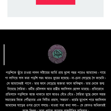
পড়শিকে ছুঁতে চাওয়া লালন সাঁইয়ের আর্তি প্রায় দুশো বছর পরেও আমাদের। গায়ে
গা লাগিয়ে বাস করা পড়শি বরং আরও দুরের হয়েছে। না-চেনা বেড়েছে বৈ কমেনি।
সে আমাদেরই পাপে। তার ফলে বেড়েছে অজ্ঞতা ফলে অবিশ্বাস। তার থেকে জন্ম
নিয়েছে বৈরিতা। ধর্মীয় মৌলবাদ আর রাষ্ট্রীয় ফ্যাসিবাদ ছোবল মারছে। প্রতিরোধে
প্রতিবাদে পড়শিকে আজ থাকতে হবে আরও বেঁধে বেঁধে। বৈরিতা মুছে ফেলে সহজ
সমাজের দিকে পৌঁছনোর এক বিনীত প্রয়াস, ‘সহমন’। ধর্মের মুখোশ পরে ফ্যাসিবাদ
আমাদের ঘাড়ের ওপর চেপে বসছে। খাওয়া পরা কথা বলা—­­ যে কোনও অধিকারই