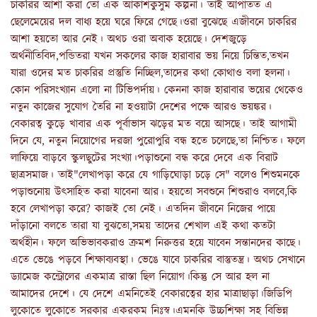
চাকরির আশা করা তো এক আকাশকুসুম কল্পনা। তাই আপাতত এ
ছেলেমেয়ের দল বাধ‍্য হয়ে ঘরে ফিরে গেছে।ওরা বুঝেছে এজীবনে চাকরির
আশা হয়তো আর নেই। অথচ ওরা অবাক হয়েছে। দেশজুড়ে
অর্থনীতিবিদ,পন্ডিতরা যখন সকলের কাজ হারাবার ভয় নিয়ে চিন্তিত,তখন
যারা ওদের মত চাকরির প্রস্তুতি নিচ্ছিল,তাদের কথা কোথাও বলা হলনা।
কোন পরিসংখ‍্যান এলো না টিভিপর্দায়। কেননা কাজ হারাবার ভয়ের থেকেও
নতুন কাজের সুযোগ তৈরি না হওয়াটা দেশের পক্ষে আরও ভয়ঙ্কর।
বেকারত্ব কুড়ে খাবার এক পূর্বাভাস ঝড়ের মত বয়ে আসছে। তাই আগামী
দিনে যে, নতুন নিয়োগের দরজা পুরোপুরি বন্ধ হতে চলেছে,তা নিশ্চিত। ফলে
লাফিয়ে বাড়বে স্কুলছুটের সংখ‍্যা।পড়াশুনো বন্ধ করে দেবে এক বিরাট
ছাত্রসমাজ। তাই"লেখাপড়া করে যে গাড়িঘোড়া চড়ে সে" বলেও শিশুমনকে
পড়াশুনোয় উৎসাহিত করা যাবেনা আর। হয়তো সবশুনে শিশুরাও বলবে,কি
হবে লেখাপড়া করে? কাজই তো নেই। এতদিন জীবনে নিজের পায়ে
দাঁড়ানো বলতে তারা যা বুঝতো,সময় তাদের শেখাল এই কথা কতটা
অর্থহীন। ফলে অভিভাবকরাও ক্রমশ নিরুত্তর হয়ে যাবেন সন্তানদের কাছে।
এতে ভেঙে পড়বে শিক্ষাব‍্যবস্থা। ভেঙে যাবে চাকরির বাস্তুতন্ত্র। অথচ সেখানে
ড‍্যামেজ কন্ট্রোলের একমাত্র রাস্তা ছিল নিয়োগ।কিন্তু সে আর হল না
আমাদের দেশে। যে দেশে এমনিতেই বেকারত্বের হার মাত্রাছাড়া।জিডিপি
লুকোতে লুকোতে সরকার একরকম নিঃস্ব।এমনকি উচ্চশিক্ষা সহ বিভিন্ন