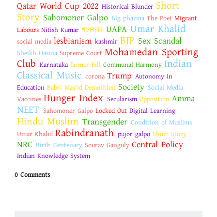
Short
Qatar World Cup 2022
Historical Blunder
Story
Sahomoner Galpo
Big pharma
The Poet
Migrant
Umar Khalid
UAPA
Labours
Nitish Kumar
শবেবরাত
BJP
lesbianism
Sex Scandal
social media
kashmir
Mohamedan Sporting
Sheikh Hasina
Supreme Court
Club
Indian
Karnataka
farmer bill
Communal Harmony
Classical Music
Trump
corona
Autonomy in
Society
Education
Babri Masjid Demolition
Social Media
Hunger Index
Amma
Vaccines
Secularism
Opposition
NEET
Sahomoner Galpo
Locked Out
Digital Learning
Hindu Muslim
Transgender
Condition of Muslims
Rabindranath
Umar Khalid
pujor galpo
Short Story
NRC
Central Policy
Birth Centenary
Sourav Ganguly
Indian Knowledge System
0 Comments