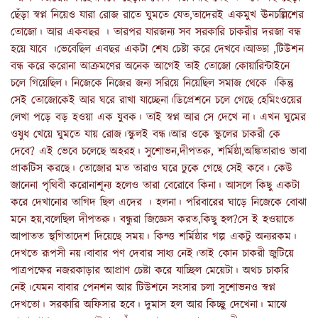
ছেঁড়া স্বপ্ন নিয়েও যারা রোজ রাতে ঘুমতে যেত,তাদেরই একমুখ ঊনচল্লিশের
তোজো। আর একবছর । তারপর যারজন‍্য সব সরকারি চাকরীর দরজা বন্ধ
হয়ে যাবে ।ভেবেছিল এবছর একটা শেষ চেষ্টা করে দেখবে।আড্ডা ,টিউশন
বন্ধ করে করোনা আক্রমণের অনেক আগেই তাই তোজো কোয়ারিন্টাইনে
চলে গিয়েছিল। নিজেকে নিজের জন‍্য সরিয়ে নিয়েছিল সমাজ থেকে ।কিন্তু
সেই তোজোকেই আর ঘরে রাখা যাচ্ছেনা।ডিপ্রেশনে চলে গেছে হেমিংওয়ের
লেখা পড়ে বড় হওয়া এক যুবক। তাই স্বপ্ন আর সে দেখে না। এখন ঘুমের
ওষুধ খেয়ে ঘুমতে যায় রোজ।স্কুলই বন্ধ।আর ওকে স্কুলের চাকরী কে
দেবে? এই ভেবে চলেছে অহরহ। সুশোভন,দীপতরু, শর্মিষ্ঠা,অঙ্কিতারাও ভাবা
প্রাকটিস করছে। তোজোর মত তারাও ঘরে ঢুকে গেছে সেই কবে। কেউ
জানেনা পৃথিবী করোনাশূন‍্য হলেও তারা বেরোবে কিনা। আসলে কিছু একটা
করে দেখানোর তাগিদ ছিল এদের । হলনা। পরিবারের ঘাড়ে নিজেকে বোঝা
মনে হয়,বলেছিল দীপতরু। বন্ধুরা জিজ্ঞেস করত,কিছু হল?সে ই হওয়াতে
আপাতত স্থগিতাদেশ দিয়েছে সময়। কিন্ত্ত শর্মিষ্ঠার গল্প একটু অন‍্যরকম।
দেখতে রূপসী নয়।বাবার পণ দেবার সাধ‍্য নেই।তাই কোন চাকরী জুটিয়ে
পাত্রপক্ষের নজরকাড়ার আপ্রাণ চেষ্টা করে যাচ্ছিল মেয়েটা। অথচ চাকরি
নেই।যেমন বাবার পেনশন আর টিউশনে সংসার চলা সুশোভনও স্বপ্ন
দেখতো। সরকারি অফিসার হবে। দুমাস হল আর কিচ্ছু দেখেনা। মাঝে