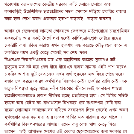
গবেষণায় বরাদ্দভাগেও কেন্দ্রীয় সরকার কাঁচি চালাতে চালাতে আজ
কানাকড়িই উচ্চশিক্ষিত ছাত্রছাত্রীদের সম্বল।সেখানে দাঁড়িয়ে চাকরির বাজার
বন্ধ‍্যা হলে দেশে তরুণ প্রজন্মের হতাশা বাড়বেই। বাড়বে অবসাদ।
আবার যে ছেলেগুলো জানতো ভোররাতে তেপান্তরে মাঠপেরোনো চারশোমিটার
সফলদৌড় আর একটু দৈর্ঘে লম্বা হলেই কার্গিল,দ্রাস,পুঞ্চ সেক্টরে যুদ্ধের
চাকরিটি বাধা ।কিন্তু তারাও এখন হতাশায় বন্ধ করেছে দৌড়।ওরা জানে এ
চাকরিতে বয়স একটু বেড়ে গেলেই সব শেষ।ফলে
বিএসএফ,সিআরপিএফের মত এক অল্পবিদ‍্যার কাজের সুযোগও ভ্রষ্ট
কুসুমের মত নষ্ট হয়ে গেল ধীরে ধীরে।যে ছাত্ররা সামান‍্য এইট পাশ করেও
চাকরির আশায় ছুটে যেত,সেও এখন ব‍্যর্থ পুরুষের মত ফিরে গেছে ঘরে।
লঙ্কার চাষ করছে।কারণ কর্মখালির বিজ্ঞাপন নেই। চাকরির র‍্যালি নেই।এক
অদ্ভুত বিপন্নতা জুড়ে যাচ্ছে নবীন প্রজন্মের জীবনে।তাই আদাজল খাওয়া
ছাত্রজীবনগুলোতেও ক্রমশ দীর্ঘতর হচ্ছে প্রশ্নচিহ্নের ছায়া। সে তিমির সত‍্যিই
হয়তো আর মেটার নয়।কথাপ্রসঙ্গে ত্রিশবছর ধরে সংবাদপত্র ফেরি করা
রমেন জোয়াদ্দার জানালেন,সব বাড়িতে সংবাদপত্র দিতে গেলেই এখন তরুণ
মুখগুলোর জন‍্য বড় মায়া হ য়।চাতক পাখির মত বারান্দায় বসে থাকে ।
কর্মখালির বিজ্ঞাপনপত্রের আশায়। রমেন বাবু রোজ মাথা নেড়ে ফিরে
আসেন। তাই আপাতত দেশের এই বেকার ছেলেমেয়েদের জন‍্য সরকার যে