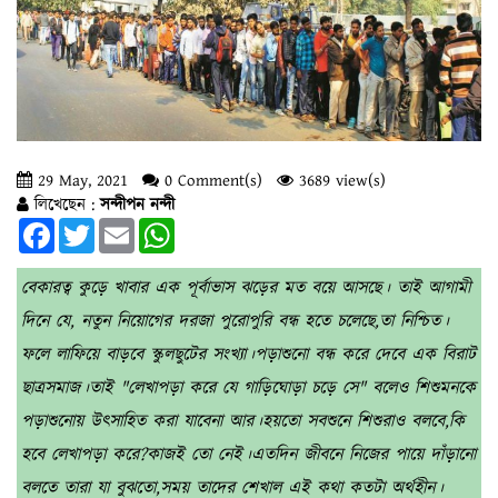
29 May, 2021
0 Comment(s)
3689 view(s)
লিখেছেন :
সন্দীপন নন্দী
Facebook
Twitter
Email
WhatsApp
বেকারত্ব কুড়ে খাবার এক পূর্বাভাস ঝড়ের মত বয়ে আসছে। তাই আগামী
দিনে যে, নতুন নিয়োগের দরজা পুরোপুরি বন্ধ হতে চলেছে,তা নিশ্চিত।
ফলে লাফিয়ে বাড়বে স্কুলছুটের সংখ‍্যা।পড়াশুনো বন্ধ করে দেবে এক বিরাট
ছাত্রসমাজ।তাই "লেখাপড়া করে যে গাড়িঘোড়া চড়ে সে" বলেও শিশুমনকে
পড়াশুনোয় উৎসাহিত করা যাবেনা আর।হয়তো সবশুনে শিশুরাও বলবে,কি
হবে লেখাপড়া করে?কাজই তো নেই।এতদিন জীবনে নিজের পায়ে দাঁড়ানো
বলতে তারা যা বুঝতো,সময় তাদের শেখাল এই কথা কতটা অর্থহীন।