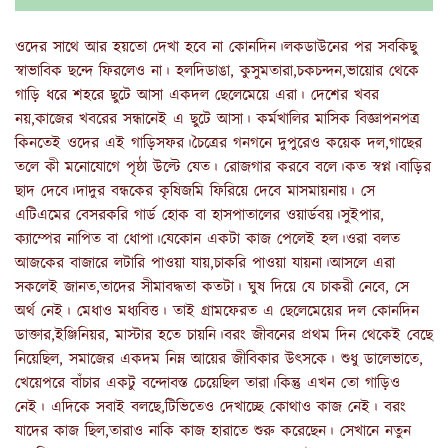
ওদের সাথে আর হয়তো দেখা হবে না কোনদিন।লকডাউনের পর সবকিছু
স্বাভাবিক ছন্দে ফিরলেও না। হলদিডাঙা, কুসুমতারা,চকচন্দন,ভায়োর থেকে
গাড়ি ধরে শহরে ছুটে আসা একদল ছেলেমেয়ে এরা। দেশের খবর
নয়,কাজের খবরের সন্ধানেই এ ছুটে আসা। কর্মখালির মাসিক বিজ্ঞাপনপত্র
কিনতেই ওদের এই গাড়িসফর।চৈত্রের গনগনে দুপুরেও কয়েক দল,গাছের
তলে কী মনোযোগে পৃষ্ঠা উল্টে যেত। রোজগার করবে বলে।কত স্বপ্ন।বাড়ির
ছাদ দেবে।দাদুর বন্ধকের কৃষিজমি ফিরিয়ে দেবে মাসমায়নায়। সে
এটিএমের বেসরকরি গার্ড হোক বা হাসপাতালের ওয়ার্ডবয়।সুইপার,
ক‍্যাম্পের নাপিত বা ধোপা।যেকোন একটা কাজ পেলেই হল।ওরা বলত
আজকের বাজারে লটারি পাওয়া যায়,চাকরি পাওয়া যায়না।আসলে এরা
সকলেই জানত,তাদের সীমাবদ্ধতা কতটা। ঘুষ দিয়ে যে চাকরী নেবে, সে
অর্থ নেই। মেধাও মধ‍্যবিত্ত। তাই গ্রামফেরত এ ছেলেমেয়ের দল কোনদিন
ডাক্তার,ইঞ্জিনিয়র, মাস্টার হতে চায়নি।বরং জীবনের প্রথম দিন থেকেই বেছে
নিয়েছিল, সমাজের একদম নিম্ন আয়ের জীবিকার উৎসকে। শুধু ডালেভাতে,
খেয়েপরে বাঁচার একটু বন্দোবস্ত চেয়েছিল তারা।কিন্তু এখন তো গাড়িও
নেই‌। এদিকে সবাই বলছে,টিভিতেও দেখাচ্ছে কোথাও কাজ নেই। বরং
যাদের কাজ ছিল,তারাও নাকি কাজ হারাতে শুরু করেছেন। সেখানে নতুন