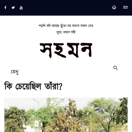
পড়শি যদি আমায় ছুঁতো যম যাতনা সকল যেত
দূরে: লালন সাঁই
মেনু
কি চেয়েছিল তাঁরা?