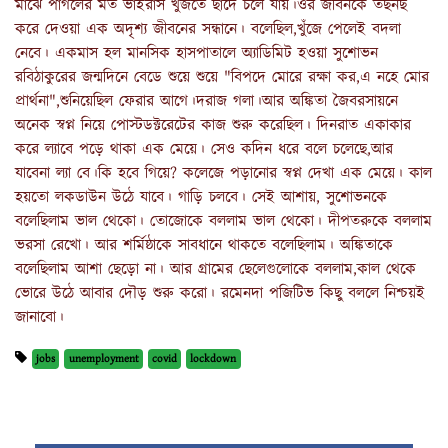
মাঝে পাগলের মত ভাইরাস খুঁজতে ছাদে চলে যায়।ওর জীবনকে তছনছ
করে দেওয়া এক অদৃশ‍্য জীবনের সন্ধানে। বলেছিল,খুঁজে পেলেই বদলা
নেবে। একমাস হল মানসিক হাসপাতালে অ্যাডিমিট হওয়া সুশোভন
রবিঠাকুরের জন্মদিনে বেডে শুয়ে শুয়ে "বিপদে মোরে রক্ষা কর,এ নহে মোর
প্রার্থনা",শুনিয়েছিল ফেরার আগে।দরাজ গলা।আর অঙ্কিতা জৈবরসায়নে
অনেক স্বপ্ন নিয়ে পোস্টডক্টরেটের কাজ শুরু করেছিল। দিনরাত একাকার
করে ল‍্যাবে পড়ে থাকা এক মেয়ে। সেও কদিন ধরে বলে চলেছে,আর
যাবেনা ল‍্যা বে।কি হবে গিয়ে? কলেজে পড়ানোর স্বপ্ন দেখা এক মেয়ে। কাল
হয়তো লকডাউন উঠে যাবে। গাড়ি চলবে। সেই আশায়, সুশোভনকে
বলেছিলাম ভাল থেকো। তোজোকে বললাম ভাল থেকো। দীপতরুকে বললাম
ভরসা রেখো। আর শর্মিষ্ঠাকে সাবধানে থাকতে বলেছিলাম। অঙ্কিতাকে
বলেছিলাম আশা ছেড়ো না। আর গ্রামের ছেলেগুলোকে বললাম,কাল থেকে
ভোরে উঠে আবার দৌড় শুরু করো। রমেনদা পজিটিভ কিছু বললে নিশ্চয়ই
জানাবো।
jobs
unemployment
covid
lockdown