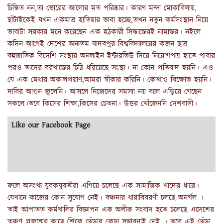
চিন্তিত নন,তা ভোরের আলোর মত পরিষ্কার। কারণ মন্দা মোকাবিলায়,
ছাঁটাইকেই যখন একমাত্র হাতিয়ার ভাবা হচ্ছে,তখন নতুন কর্মসংস্থান নিয়ে
ভাবাটা সরকার মনে করেছেন এক হঠকারী সিদ্ধান্তেরই নামান্তর। নইলে
কদিন আগেই দেশের অন‍্যতম যাদবপুর বিশ্ববিদ্যালয়ের কজন ছাত্র
বহুজাতিক বিদেশি সংস্থায় অনলাইন ইন্টারভিউ দিয়ে নিয়োগপত্র হাতে পাবার
পরও তাদের বরখাস্তের চিঠি ধরিয়েছে সংস্থা‌। না কোন প্রতিবাদ হয়নি। এও
যে এক মেধার অকালপ্রয়াণ,আমরা স্বীকার করিনি। কোথাও বিক্ষোভ হয়নি।
দাবির আগুন জ্বলেনি। আসলে নিজেদের সমস‍্যা নয় বলে এড়িয়ে গেছেন
সকলে।তবে কিসের শিক্ষা,কিসের চেতনা। উত্তর খোঁজেননি দেশবাসী।
Like our Facebook Page
ফলে অসংখ‍্য যুবকযুবতীরা এগিয়ে চলেছে এক সামাজিক খাদের ধারে।
যেখানে কাজের কোন সুযোগ নেই। বঞ্চনার ধারাবিবরণী চলছে অনর্গল ।
তাই আপাতত কর্মখালির বিজ্ঞাপন এক অলীক সংবাদ হতে চলেছে এদেশের
তরুণ প্রজন্মের কাছে।শিকে ছেঁড়ার কোন সম্ভাবনাই নেই । তবে এই ছেঁড়া