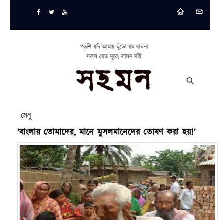
পড়শি যদি আমায় ছুঁতো যম যাতনা
সকল যেত দূরে: লালন সাঁই
মেনু
‘বাংলায় তোমাদের, মানে মুসলমানেদের তোষণ করা হয়!’