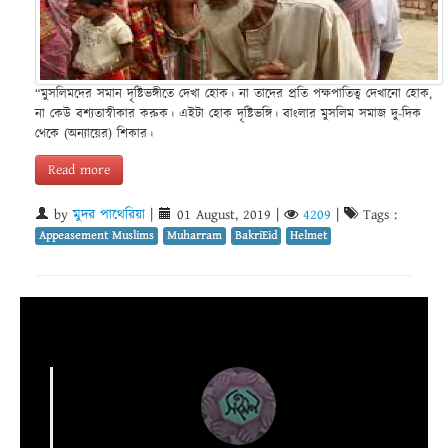
“মুসলিমদের সমান দৃষ্টিভঙ্গীতে দেখা হোক। না তাদের প্রতি পক্ষপাতিত্ব দেখানো হোক,
না কেউ বশ্যতাস্বীকার করুক। এইটা হোক দৃষ্টিভঙ্গি। বাংলার মুসলিম সমাজ দু-দিক
থেকে (অন্যায়ের) শিকার।
Read more
by
মুদর পাথেরিয়া
|
01 August, 2019
|
4209
|
Tags :
Appeasement Muslims
Muharram
BakriEid
Helmet