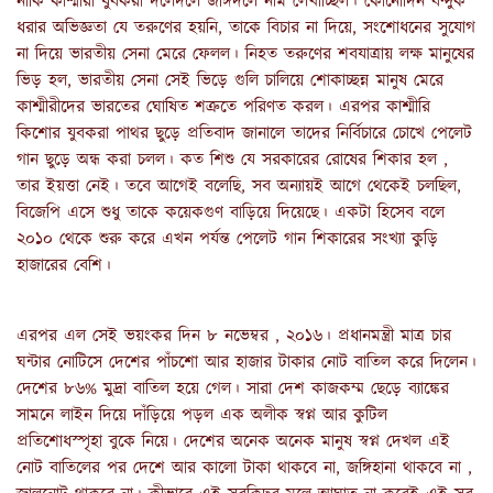
নাকি কাশ্মীরী যুবকরা দলেদলে জঙ্গিদলে নাম লেখাচ্ছিল। কোনোদিন বন্দুক
ধরার অভিজ্ঞতা যে তরুণের হয়নি, তাকে বিচার না দিয়ে, সংশোধনের সুযোগ
না দিয়ে ভারতীয় সেনা মেরে ফেলল। নিহত তরুণের শবযাত্রায় লক্ষ মানুষের
ভিড় হল, ভারতীয় সেনা সেই ভিড়ে গুলি চালিয়ে শোকাচ্ছন্ন মানুষ মেরে
কাশ্মীরীদের ভারতের ঘোষিত শত্রুতে পরিণত করল। এরপর কাশ্মীরি
কিশোর যুবকরা পাথর ছুড়ে প্রতিবাদ জানালে তাদের নির্বিচারে চোখে পেলেট
গান ছুড়ে অন্ধ করা চলল। কত শিশু যে সরকারের রোষের শিকার হল ,
তার ইয়ত্তা নেই। তবে আগেই বলেছি, সব অন্যায়ই আগে থেকেই চলছিল,
বিজেপি এসে শুধু তাকে কয়েকগুণ বাড়িয়ে দিয়েছে। একটা হিসেব বলে
২০১০ থেকে শুরু করে এখন পর্যন্ত পেলেট গান শিকারের সংখ্যা কুড়ি
হাজারের বেশি।
এরপর এল সেই ভয়ংকর দিন ৮ নভেম্বর , ২০১৬। প্রধানমন্ত্রী মাত্র চার
ঘন্টার নোটিসে দেশের পাঁচশো আর হাজার টাকার নোট বাতিল করে দিলেন।
দেশের ৮৬% মুদ্রা বাতিল হয়ে গেল। সারা দেশ কাজকম্ম ছেড়ে ব্যাঙ্কের
সামনে লাইন দিয়ে দাঁড়িয়ে পড়ল এক অলীক স্বপ্ন আর কুটিল
প্রতিশোধস্পৃহা বুকে নিয়ে। দেশের অনেক অনেক মানুষ স্বপ্ন দেখল এই
নোট বাতিলের পর দেশে আর কালো টাকা থাকবে না, জঙ্গিহানা থাকবে না ,