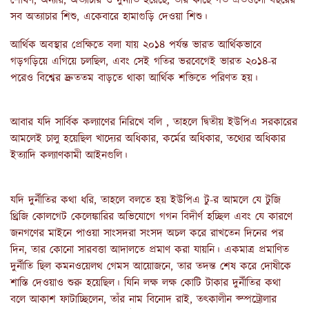
শোষণ, অন্যায়, অত্যাচার ও দুর্নীতি হয়েছে, তার কাছে গত এতগুলো বছরের
সব অত্যাচার শিশু, একেবারে হামাগুড়ি দেওয়া শিশু।
আর্থিক অবস্থার প্রেক্ষিতে বলা যায় ২০১৪ পর্যন্ত ভারত আর্থিকভাবে
গড়গড়িয়ে এগিয়ে চলছিল, এবং সেই গতির ভরবেগেই ভারত ২০১৪-র
পরেও বিশ্বের দ্রুততম বাড়তে থাকা আর্থিক শক্তিতে পরিণত হয়।
আবার যদি সার্বিক কল্যাণের নিরিখে বলি , তাহলে দ্বিতীয় ইউপিএ সরকারের
আমলেই চালু হয়েছিল খাদ্যের অধিকার, কর্মের অধিকার, তথ্যের অধিকার
ইত্যাদি কল্যাণকামী আইনগুলি।
যদি দুর্নীতির কথা ধরি, তাহলে বলতে হয় ইউপিএ টু-র আমলে যে টুজি
থ্রিজি কোলগেট কেলেঙ্কারির অভিযোগে গগন বিদীর্ণ হচ্ছিল এবং যে কারণে
জনগণের মাইনে পাওয়া সাংসদরা সংসদ অচল করে রাখতেন দিনের পর
দিন, তার কোনো সারবত্তা আদালতে প্রমাণ করা যায়নি। একমাত্র প্রমাণিত
দুর্নীতি ছিল কমনওয়েলথ গেমস আয়োজনে, তার তদন্ত শেষ করে দোষীকে
শাস্তি দেওয়াও শুরু হয়েছিল। যিনি লক্ষ লক্ষ কোটি টাকার দুর্নীতির কথা
বলে আকাশ ফাটাচ্ছিলেন, তাঁর নাম বিনোদ রাই, তৎকালীন ক্ম্পট্রোলার