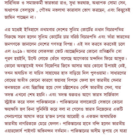
সাহিত্যিক ও সমাজকর্মী ভারভারা রাও, সুধা ভরদ্বাজ, অধ্যাপক সোমা সেন,
অধ্যাপক তেলতুম্বে , গৌতম নভলাখা কারাবাস ভোগ করছেন, এবং কিছুতেই
জামিন পাচ্ছেন না।
এর মধ্যেই ইতিহাসে প্রথমবার দেশের সুপ্রিম কোর্টের প্রধান বিচারপতির
বিরুদ্ধে সরব হলেন সুপ্রিম কোর্টের চার বরিষ্ঠ বিচারপতি এবং তাঁরা ভারতের
জনগণকে জানালেন দেশের গণতন্ত্র বিপন্ন। এই সব করতে করতেই চলে
এল ২০১৯। আবার লোকসভা ভোট।আচ্ছেদিনের কোনো প্রতিশ্রুতি তো
পূরণ হয়ইনি, উল্টে লোকে কেঁদে বলেছে আগেকার মন্দদিন ফিরে আসুক।
কোনো অবস্থাতেই যখন বিজেপির জিতে আসার আর কোনো উপায়ই নেই,
তখন অযাচিত বা যাচিত সাহায্যের হাত বাড়িয়ে দিল পুলওয়ামা। সাধারণের
বোধের অতীত কোনো কারণে ভয়াবহ বিপদে ফেলা হল ভারতীয় সেনার
কনভয়কে এবং ছিন্নভিন্ন হয়ে গেল চল্লিশেরও বেশি ভারতীয় সেনা, যার
তদন্ত এখনো শেষ হয়নি। এবং তদন্ত শুরুরও আগে ভারত সার্জিকাল
স্ট্রাইক করে বসল পাকিস্তানকে। পাকিস্তানের বালাকোটে সেভাবে কোনো
ক্ষয়ক্ষতি হল কিনা সুনির্দিষ্ট করে বলা না গেলেও ভারত নিজেদের একটি
সেনাচপারে আঘাত করে ছ'জন চপার আরোহী ও একজন অসামরিক
ভারতীয় নাগরিককে মেরে ফেলল। পাকিস্তানের হাতে বন্দি হলেন ভারতীয়
এয়ারফোর্স পাইলট অভিনন্দন বর্তমান। পাকিস্তানের অসীম কৃপায় সে যাত্রা