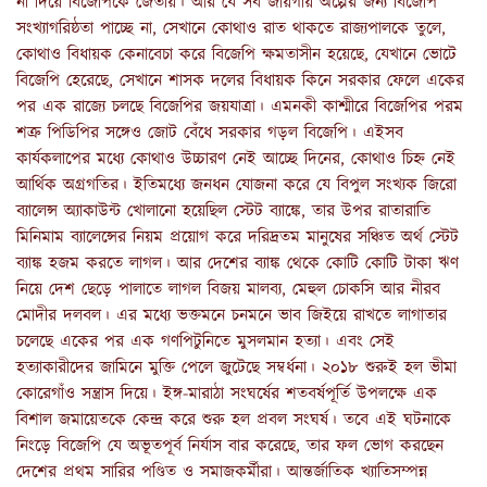
না দিয়ে বিজেপিকে জেতায়। আর যে সব জায়গায় অল্পের জন্য বিজেপি
সংখ্যাগরিষ্ঠতা পাচ্ছে না, সেখানে কোথাও রাত থাকতে রাজ্যপালকে তুলে,
কোথাও বিধায়ক কেনাবেচা করে বিজেপি ক্ষমতাসীন হয়েছে, যেখানে ভোটে
বিজেপি হেরেছে, সেখানে শাসক দলের বিধায়ক কিনে সরকার ফেলে একের
পর এক রাজ্যে চলছে বিজেপির জয়যাত্রা। এমনকী কাশ্মীরে বিজেপির পরম
শত্রু পিডিপির সঙ্গেও জোট বেঁধে সরকার গড়ল বিজেপি। এইসব
কার্যকলাপের মধ্যে কোথাও উচ্চারণ নেই আচ্ছে দিনের, কোথাও চিহ্ন নেই
আর্থিক অগ্রগতির। ইতিমধ্যে জনধন যোজনা করে যে বিপুল সংখ্যক জিরো
ব্যালেন্স অ্যাকাউন্ট খোলানো হয়েছিল স্টেট ব্যাঙ্কে, তার উপর রাতারাতি
মিনিমাম ব্যালেন্সের নিয়ম প্রয়োগ করে দরিদ্রতম মানুষের সঞ্চিত অর্থ স্টেট
ব্যাঙ্ক হজম করতে লাগল। আর দেশের ব্যাঙ্ক থেকে কোটি কোটি টাকা ঋণ
নিয়ে দেশ ছেড়ে পালাতে লাগল বিজয় মালব্য, মেহুল চোকসি আর নীরব
মোদীর দলবল। এর মধ্যে ভক্তমনে চনমনে ভাব জিইয়ে রাখতে লাগাতার
চলেছে একের পর এক গণপিটুনিতে মুসলমান হত্যা। এবং সেই
হত্যাকারীদের জামিনে মুক্তি পেলে জুটেছে সম্বর্ধনা। ২০১৮ শুরুই হল ভীমা
কোরেগাঁও সন্ত্রাস দিয়ে। ইঙ্গ-মারাঠা সংঘর্ষের শতবর্ষপূর্তি উপলক্ষে এক
বিশাল জমায়েতকে কেন্দ্র করে শুরু হল প্রবল সংঘর্ষ। তবে এই ঘটনাকে
নিংড়ে বিজেপি যে অভূতপূর্ব নির্যাস বার করেছে, তার ফল ভোগ করছেন
দেশের প্রথম সারির পণ্ডিত ও সমাজকর্মীরা। আন্তর্জাতিক খ্যাতিসম্পন্ন