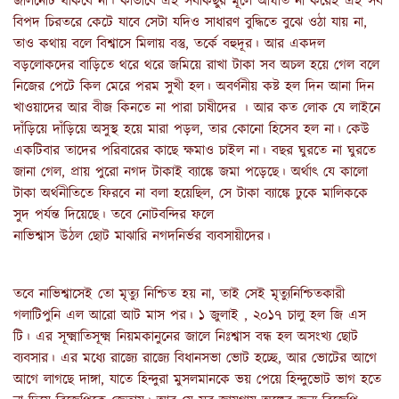
জালনোট থাকবে না। কীভাবে এই সবকিছুর মূলে আঘাত না করেই এই সব
বিপদ চিরতরে কেটে যাবে সেটা যদিও সাধারণ বুদ্ধিতে বুঝে ওঠা যায় না,
তাও কথায় বলে বিশ্বাসে মিলায় বস্তু, তর্কে বহুদূর। আর একদল
বড়লোকদের বাড়িতে থরে থরে জমিয়ে রাখা টাকা সব অচল হয়ে গেল বলে
নিজের পেটে কিল মেরে পরম সুখী হল। অবর্ণনীয় কষ্ট হল দিন আনা দিন
খাওয়াদের আর বীজ কিনতে না পারা চাষীদের । আর কত লোক যে লাইনে
দাঁড়িয়ে দাঁড়িয়ে অসুস্থ হয়ে মারা পড়ল, তার কোনো হিসেব হল না। কেউ
একটিবার তাদের পরিবারের কাছে ক্ষমাও চাইল না। বছর ঘুরতে না ঘুরতে
জানা গেল, প্রায় পুরো নগদ টাকাই ব্যাঙ্কে জমা পড়েছে। অর্থাৎ যে কালো
টাকা অর্থনীতিতে ফিরবে না বলা হয়েছিল, সে টাকা ব্যাঙ্কে ঢুকে মালিককে
সুদ পর্যন্ত দিয়েছে। তবে নোটবন্দির ফলে
নাভিশ্বাস উঠল ছোট মাঝারি নগদনির্ভর ব্যবসায়ীদের।
তবে নাভিশ্বাসেই তো মৃত্যু নিশ্চিত হয় না, তাই সেই মৃত্যুনিশ্চিতকারী
গলাটিপুনি এল আরো আট মাস পর। ১ জুলাই , ২০১৭ চালু হল জি এস
টি। এর সূক্ষ্মাতিসূক্ষ্ম নিয়মকানুনের জালে নিঃশ্বাস বন্ধ হল অসংখ্য ছোট
ব্যবসার। এর মধ্যে রাজ্যে রাজ্যে বিধানসভা ভোট হচ্ছে, আর ভোটের আগে
আগে লাগছে দাঙ্গা, যাতে হিন্দুরা মুসলমানকে ভয় পেয়ে হিন্দুভোট ভাগ হতে