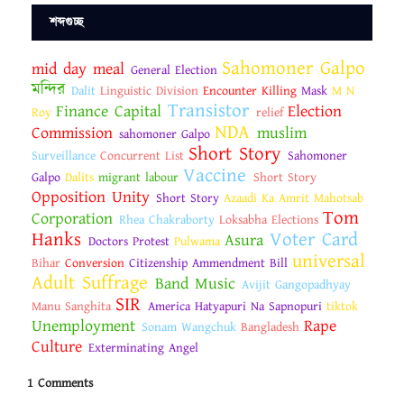
শব্দগুচ্ছ
Sahomoner Galpo
mid day meal
General Election
মন্দির
Dalit
Linguistic Division
Encounter Killing
Mask
M N
Transistor
Finance Capital
Election
Roy
relief
NDA
Commission
muslim
sahomoner Galpo
Short Story
Surveillance
Concurrent List
Sahomoner
Vaccine
Galpo
Dalits
migrant labour
Short Story
Opposition Unity
Short Story
Azaadi Ka Amrit Mahotsab
Tom
Corporation
Rhea Chakraborty
Loksabha Elections
Hanks
Voter Card
Asura
Doctors Protest
Pulwama
universal
Bihar
Conversion
Citizenship Ammendment Bill
Adult Suffrage
Band Music
Avijit Gangopadhyay
SIR
Manu Sanghita
America Hatyapuri Na Sapnopuri
tiktok
Unemployment
Rape
Sonam Wangchuk
Bangladesh
Culture
Exterminating Angel
1 Comments