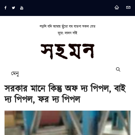
পড়শি যদি আমায় ছুঁতো যম যাতনা সকল যেত
দূরে: লালন সাঁই
মেনু
সরকার মানে কিন্তু অফ দ্য পিপল, বাই
দ্য পিপল, ফর দ্য পিপল