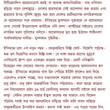
সিটিজেনশিপ অ্যামেন্ডমেন্ট অ্যাক্ট, যা আদ্যন্ত অসাংবিধানিক। তার প্রতিবাদ
ছড়িয়ে পড়ল দেশজুড়ে। দেশের ছাত্রসমাজ সেই আন্দোলন শুরু করলে এবং
ছাত্রদের উপর পুলিশি জুলুম শুরু হলে দেশের ধর্মনিরপেক্ষ নাগরিকসমাজ
সে আন্দোলনে পথে নামলেন। ইতিমধ্যে মুসলমান পুরুষকে সে আন্দোলনে
দেখা গেলেই উত্তরপ্রদেশ কর্নাটকে গুলি চলল। কাশ্মীরের বাইরেও দেশের
নাগরিক মরল পুলিশের গুলিতে। আন্দোলনের মুখ হয়ে উঠলেন শাহীনবাগ
পার্কসার্কাসের দাদীরা। মুসলমান গৃহিনীরা।
ইতিমধ্যে চলে এল নতুন বছর । ফেব্রুয়ারিতে দিল্লি ভোট। বিজেপি পর্যুদস্ত।
শুরু হল বিজেপির মদতে দিল্লি দাঙ্গা। সে দাঙ্গা শুরুর আগের মুহূর্তে
প্রেসিডেন্ট ট্রাম্প চলে এসেছেন করোনা সঙ্গে নিয়ে। মোদী প্রতিশ্রুতি
দিয়েছেন লক্ষ লোকের সমাগম দেখাবেন। ফলে করোনার আদানপ্রদান হল
যথেচ্ছ। ইতিমধ্যে করোনার থাবা চিন পেরিয়ে ইটালি ফ্রান্সেও হানা দিয়ে
এদেশেও প্রকাশ পাচ্ছে, তাও মধ্যপ্রদেশে সরকার ফেলার তাড়নায় সংসদ
চালু রইল। চালু রইল আন্তর্জাতিক বিমান পরিষেবাও। ফলে আরো করোনা
এল বিমানযোগে।হঠাৎ ১৯ মার্চ মোদীবাবু বললেন আগামী বাইশে মার্চ জনতা
কার্ফু। সেদিন দোকান বাজার ইস্কুল কলেজ বন্ধ থাকবে এবং বিকেল
পাঁচটায় সবাই যার যার ব্যালকনিতে দাঁড়িয়ে তালি থালি বাসন বাজিয়ে
স্বাস্থ্যকর্মীদের উৎসাহিত করবে। জনতা তাই করল। এর পরের পরের দিন,