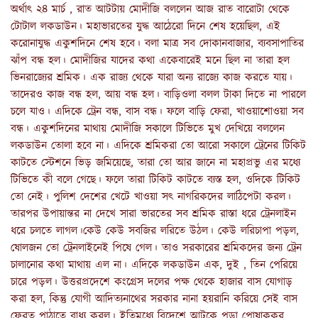
অর্থাৎ ২৪ মার্চ , রাত আটটায় মোদীজি বললেন আজ রাত বারোটা থেকে
টোটাল লকডাউন। মহাভারতের যুদ্ধ আঠেরো দিনে শেষ হয়েছিল, এই
করোনাযুদ্ধ একুশদিনে শেষ হবে। বলা মাত্র সব দোকানবাজার, ব্যবসাপাতির
ঝাঁপ বন্ধ হল। মোদীজির যাদের কথা একেবারেই মনে ছিল না তারা হল
ভিনরাজ্যের শ্রমিক। এক রাজ্য থেকে যারা অন্য রাজ্যে কাজ করতে যায়।
তাদেরও কাজ বন্ধ হল, আয় বন্ধ হল। বাড়িওলা বলল টাকা দিতে না পারলে
চলে যাও। এদিকে ট্রেন বন্ধ, বাস বন্ধ। ফলে বাড়ি ফেরা, খাওয়াশোওয়া সব
বন্ধ। একুশদিনের মাথায় মোদীজি সকালে টিভিতে মুখ দেখিয়ে বললেন
লকডাউন তোলা হবে না। এদিকে শ্রমিকরা তো আরো সকালে ট্রেনের টিকিট
কাটতে স্টেশনে ভিড় জমিয়েছে, তারা তো আর জানে না মহাপ্রভু এর মধ্যে
টিভিতে কী বলে গেছে। ফলে তারা টিকিট কাটতে ব্যস্ত হল, ওদিকে টিকিট
তো নেই। পুলিশ দেশের খেটে খাওয়া সৎ নাগরিকদের লাঠিপেটা করল।
তারপর উপায়ান্তর না দেখে সারা ভারতের সব শ্রমিক রাস্তা ধরে ট্রেনলাইন
ধরে চলতে লাগল।কেউ কেউ সবজির লরিতে উঠল। কেউ লরিচাপা পড়ল,
ষোলজন তো ট্রেনলাইনেই পিষে গেল। তাও সরকারের শ্রমিকদের জন্য ট্রেন
চালানোর কথা মাথায় এল না। এদিকে লকডাউন এক, দুই , তিন পেরিয়ে
চারে পড়ল। উত্তরপ্রদেশে কংগ্রেস দলের পক্ষ থেকে হাজার বাস যোগাড়
করা হল, কিন্তু যোগী আদিত্যনাথের সরকার নানা হয়রানি করিয়ে সেই বাস
ফেরত পাঠাতে বাধ্য করল। ইতিমধ্যে বিদেশে আটকে পড়া পোষাকুকুর