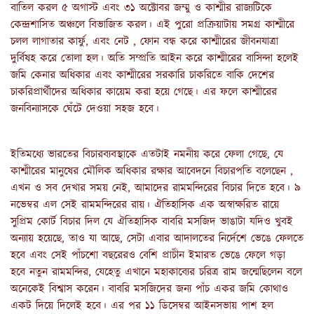
বাতিল করল ৫ অগাস্ট এবং ৩১ অক্টোবর জম্মু ও কাশ্মীর রাজ্যটিকে
কেন্দ্রশাসিত অঞ্চলে বিভাজিত করল। এই পুরো প্রক্রিয়াটায় সমগ্র কাশ্মীরে
চলল লাগাতার কার্ফু, এবং নেট , ফোন বন্ধ করে কাশ্মীরের জীবনযাত্রা
দুর্বিষহ করে তোলা হল। অতি সম্প্রতি আইন করে কাশ্মীরের বাসিন্দা হলেই
জমি কেনার অধিকার এবং কাশ্মীরের সরকারি চাকরিতে বাকি দেশের
চাকরিপ্রার্থীদের অধিকার কায়েম করা হয়ে গেছে। এর ফলে কাশ্মীরের
জনবিন্যাসকে ঘেঁটে দেওয়া সহজ হবে।
ইতিমধ্যে ভারতের বিচারব্যবস্থাকে এতটাই নমনীয় করে ফেলা গেছে, যে
কাশ্মীরের মানুষের মৌলিক অধিকার রক্ষার আবেদনে বিচারপতি বলেছেন ,
এখন ও সব দেখার সময় নেই, আমাদের রামমন্দিরের বিচার দিতে হবে। ৯
নভেম্বর এল সেই রামমন্দিরের রায়। ঐতিহাসিক এক অস্বাক্ষরিত রায়ে
সুপ্রিম কোর্ট বিচার দিল যে ঐতিহাসিক বাবরি মসজিদ ভাঙাটা যদিও খুবই
অন্যায় হয়েছে, তাও যা আছে, সেটা এবার আদালতের নির্দেশে ভেঙে ফেলতে
হবে এবং সেই পাঁচশো বছরেরও বেশি প্রাচীন ইমারত ভেঙে ফেলে গড়া
হবে নতুন রামমন্দির, যেহেতু এখানে মহাকাব্যের চরিত্র রাম জন্মেছিলেন বলে
অনেকেই বিশ্বাস করেন। বাবরি মসজিদের জন্য পাঁচ একর জমি কোথাও
একট দিয়ে দিলেই হবে। এর পর ১১ ডিসেম্বর আইনসভায় পাশ হল