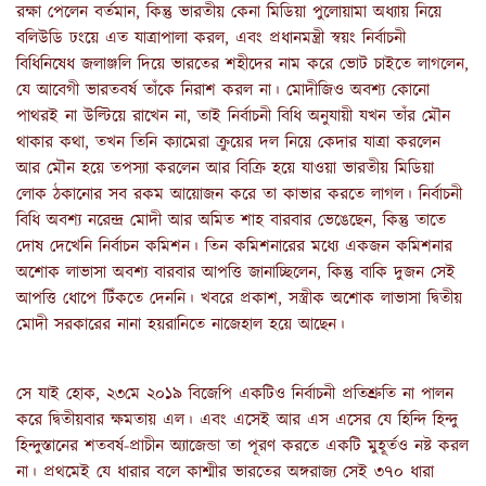
রক্ষা পেলেন বর্তমান, কিন্তু ভারতীয় কেনা মিডিয়া পুলোয়ামা অধ্যায় নিয়ে
বলিউডি ঢংয়ে এত যাত্রাপালা করল, এবং প্রধানমন্ত্রী স্বয়ং নির্বাচনী
বিধিনিষেধ জলাঞ্জলি দিয়ে ভারতের শহীদের নাম করে ভোট চাইতে লাগলেন,
যে আবেগী ভারতবর্ষ তাঁকে নিরাশ করল না। মোদীজিও অবশ্য কোনো
পাথরই না উল্টিয়ে রাখেন না, তাই নির্বাচনী বিধি অনুযায়ী যখন তাঁর মৌন
থাকার কথা, তখন তিনি ক্যামেরা ক্রুয়ের দল নিয়ে কেদার যাত্রা করলেন
আর মৌন হয়ে তপস্যা করলেন আর বিক্রি হয়ে যাওয়া ভারতীয় মিডিয়া
লোক ঠকানোর সব রকম আয়োজন করে তা কাভার করতে লাগল। নির্বাচনী
বিধি অবশ্য নরেন্দ্র মোদী আর অমিত শাহ বারবার ভেঙেছেন, কিন্তু তাতে
দোষ দেখেনি নির্বাচন কমিশন। তিন কমিশনারের মধ্যে একজন কমিশনার
অশোক লাভাসা অবশ্য বারবার আপত্তি জানাচ্ছিলেন, কিন্তু বাকি দুজন সেই
আপত্তি ধোপে টিঁকতে দেননি। খবরে প্রকাশ, সস্ত্রীক অশোক লাভাসা দ্বিতীয়
মোদী সরকারের নানা হয়রানিতে নাজেহাল হয়ে আছেন।
সে যাই হোক, ২৩মে ২০১৯ বিজেপি একটিও নির্বাচনী প্রতিশ্রুতি না পালন
করে দ্বিতীয়বার ক্ষমতায় এল। এবং এসেই আর এস এসের যে হিন্দি হিন্দু
হিন্দুস্তানের শতবর্ষ-প্রাচীন অ্যাজেন্ডা তা পূরণ করতে একটি মুহূর্তও নষ্ট করল
না। প্রথমেই যে ধারার বলে কাশ্মীর ভারতের অঙ্গরাজ্য সেই ৩৭০ ধারা