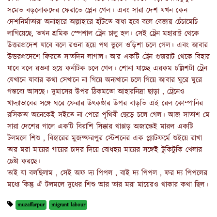
সমেত বড়লোকদের ফেরাতে প্লেন গেল। এবং সারা দেশ যখন কেন
দেশনির্মাতারা অনাহারে অল্পাহারে হাঁটতে বাধ্য হবে বলে বেজায় চেঁচামেচি
লাগিয়েছে, তখন শ্রমিক স্পেশাল ট্রেন চালু হল। সেই ট্রেন মহারাষ্ট্র থেকে
উত্তরপ্রদেশ যাবে বলে রওনা হয়ে পথ ভুলে ওড়িশা চলে গেল। এবং আবার
উত্তরপ্রদেশে ফিরতে সাতদিন লাগাল। আর একটি ট্রেন গুজরাট থেকে বিহার
যাবে বলে রওনা হয়ে কর্নাটক চলে গেল। শোনা যাচ্ছে এরকম চল্লিশটা ট্রেন
যেখানে যাবার কথা সেখানে না গিয়ে অন্যখানে চলে গিয়ে আবার ঘুরে ঘুরে
গন্তব্যে আসছে। দুমাসের উপর ঠিকমতো আহারনিদ্রা ছাড়া , ট্রেনেও
খাদ্যাভাবের সঙ্গে ঘরে ফেরার উৎকন্ঠার উপর বাড়তি এই রেল কোম্পানির
রসিকতা অনেকেই সইতে না পেরে পৃথিবী ছেড়ে চলে গেল। আজ সাতাশ মে
সারা দেশের গালে একটি বিরাশি সিক্কার থাপ্পড় অজান্তেই মারল একটি
টলমলে শিশু , বিহারের মুজফ্ফরপুর স্টেশনের এক প্ল্যাটফর্মে শুইয়ে রাখা
তার মরা মায়ের গায়ের চাদর দিয়ে বোধহয় মায়ের সঙ্গেই টুকিটুকি খেলার
চেষ্টা করছে।
তাই যা বলছিলাম , সেই অফ দ্য পিপল , বাই দ্য পিপল , ফর দ্য পিপলের
মধ্যে কিন্তু ঐ টলমলে দুধের শিশু আর তার মরা মায়েরও থাকার কথা ছিল।
muzaffarpur
migrant labour