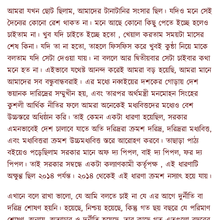
আমরা যখন ছোট ছিলাম, আমাদের টানাটানির সংসার ছিল। যদিও মনে সেই
দৈন্যের কোনো রেশ থাকত না। মনে আছে কোনো কিছু পেতে ইচ্ছে হলেও
চাইতাম না। খুব যদি চাইতে ইচ্ছে হতো , খেয়াল করতাম সময়টা মাসের
শেষ কিনা। যদি তা না হতো, তাহলে ফিসফিস করে খুবই কুন্ঠা নিয়ে মাকে
বলতাম যদি সেটা দেওয়া যায়। না বললে আর দ্বিতীয়বার সেটা চাইবার কথা
মনে হত না। এইভাবে যথেষ্ট আনন্দ করেই আমরা বড় হয়েছি, আমরা মানে
আমাদের সব বন্ধুবান্ধবরাই। এর মধ্যে নব্বইয়ের দশকের গোড়ায় দেশ
ভয়ানক দারিদ্রের সম্মুখীন হয়, এবং তারপর অর্থমন্ত্রী মনমোহন সিংহের
কুশলী আর্থিক নীতির ফলে আমরা অনেকেই মধ্যবিত্তদের মধ্যেও বেশ
উচ্চস্তরে অধিষ্ঠান করি। তাই কেমন একটা ধারণা হয়েছিল, সরকার
এমনভাবেই দেশ চালাবে যাতে অতি দরিদ্ররা ক্রমশ দরিদ্র, দরিদ্ররা মধ্যবিত্ত,
এবং মধ্যবিত্তরা ক্রমশ উচ্চমধ্যবিত্ত স্তরে আরোহণ করবে। তাছাড়া পাঠ্য
বইয়েও পড়েছিলাম সরকার মানে অফ দ্য পিপল, বাই দ্য পিপল, ফর দ্য
পিপল। তাই সরকার সম্বন্ধে একটা কল্যাণকামী কর্তৃপক্ষ , এই ধারণাটি
অক্ষুণ্ণ ছিল ২০১৪ পর্যন্ত। ২০১৪ থেকেই এই ধারণা ক্রমশ নস্যাৎ হয়ে যায়।
এখানে বলে রাখা ভালো, যে আমি বলতে চাই না যে এর আগে দুর্নীতি বা
দরিদ্র শোষণ হয়নি। হয়েছে, নিশ্চয় হয়েছে, কিন্তু গত ছয় বছরে যে পরিমাণ