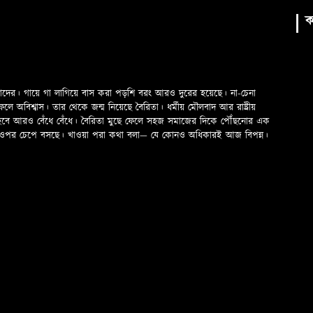
ক
মাদের। গায়ে গা লাগিয়ে বাস করা পড়শি বরং আরও দুরের হয়েছে। না-চেনা
অবিশ্বাস। তার থেকে জন্ম নিয়েছে বৈরিতা। ধর্মীয় মৌলবাদ আর রাষ্ট্রীয়
 হবে আরও বেঁধে বেঁধে। বৈরিতা মুছে ফেলে সহজ সমাজের দিকে পৌঁছনোর এক
ড়ের ওপর চেপে বসছে। খাওয়া পরা কথা বলা—­­ যে কোনও অধিকারই আজ বিপন্ন।