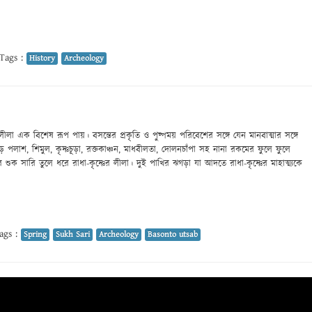
Tags :
History
Archeology
র লীলা এক বিশেষ রূপ পায়। বসন্তের প্রকৃতি ও পুষ্পময় পরিবেশের সঙ্গে যেন মানবাত্মার সঙ্গে
়ে পলাশ, শিমুল, কৃষ্ণচূড়া, রক্তকাঞ্চন, মাধবীলতা, দোলনচাঁপা সহ নানা রকমের ফুলে ফুলে
 শুক সারি তুলে ধরে রাধা-কৃষ্ণের লীলা। দুই পাখির ঝগড়া যা আদতে রাধা-কৃষ্ণের মাহাত্ম্যকে
ags :
Spring
Sukh Sari
Archeology
Basonto utsab