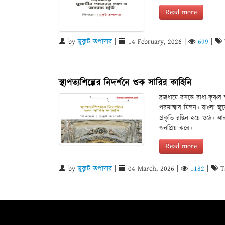
Read more
by
মুকুট তপাদার
|
14 February, 2026
|
699
|
স্থাপত্যশিল্পের নিদর্শনে শুক সারির কাহিনি
ব্রজধামে বসন্তে রাধা-কৃষ্ণ
পরমাত্মার মিলন। বাংলা জুড
প্রকৃতি রঙিন হয়ে ওঠে। আর
জনপ্রিয় করে।
Read more
by
মুকুট তপাদার
|
04 March, 2026
|
1182
|
T