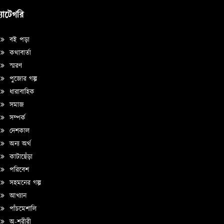
্যাটেগরি
বই পড়া
কথাবার্তা
স্মরণ
পুজোর গল্প
ধারাবাহিক
সমাজ
সম্পর্ক
দেশকাল
অন্য অর্থ
কাটাছেঁড়া
পরিবেশ
সহমনের গল্প
আখ্যান
পাঁচমেশালি
অ-শরীরী