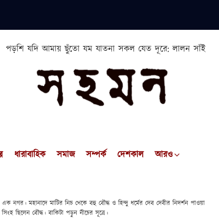
পড়শি যদি আমায় ছুঁতো যম যাতনা সকল যেত দূরে: লালন সাঁই
প
ধারাবাহিক
সমাজ
সম্পর্ক
দেশকাল
আরও
ীন এক নগর। মহানাদে মাটির নিচ থেকে বহু বৌদ্ধ ও হিন্দু ধর্মের দেব দেবীর নিদর্শন পাওয়া
সিংহ ছিলেন বৌদ্ধ। বাকিটা পড়ুন নীচের সূত্রে।