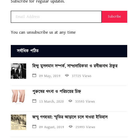
Subscribe for regular updates.
Subcribe
You can unsubscribe us at any time
সর্বাধিক পঠিত
হিন্দু মুসলমান সম্পর্ক, সাম্প্রদায়িকতা ও রবীন্দ্রনাথ ঠাকুর
09 May, 2019
37725 Views
পুরুষের খৎনা ও পরিচয়ের চিহ্ন
13 March, 2020
33593 Views
জম্মু গণহত্যা: স্মৃতির আড়ালে চলে যাওয়া ইতিহাস
09 August, 2019
25993 Views