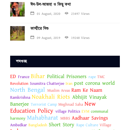
ঈদ-উল-আজহা ও কিছু কথা
01 August, 2020
23497 Views
কাশ্মীরে যিশু
09 August, 2019
19248 Views
শব্দগুচ্ছ
Bihar
ED
Political Prisoners
France
rape
TMC
post corona world
Revolution
Soumitra Chatterjee
Iran
North Bengal
Ram Ke Naam
Muslim Areas
Noakhali Riots
Abhijit Vinayak
Ramkrishna
New
Banerjee
Terrorist Camp
Meghnad Saha
Education Policy
village Politics
EVM
communal
Mahabharat
Aadhaar Savings
harmony
MBBS
Short Story
Ambedkar
Bangladesh
Rape Culture
Village