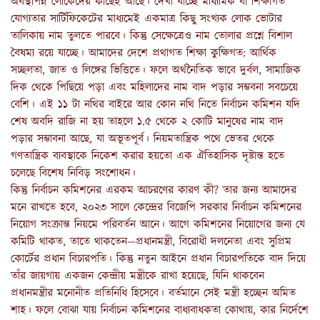
অবস্থাপন্ন লোকেদের কাছেই আছে। দেখা যাচ্ছে মাধ্যমিক বা শিক্ষাগত
যোগ্যতার সার্টিফিকেটের মাধ্যমেই একমাত্র কিছু সংখ্যক লোক ভোটার
তালিকায় নাম তুলতে পারবে। কিন্তু সেক্ষেত্রেও নাম তোলার প্রশ্নে বিশাল
বৈষম্য রয়ে যাচ্ছে। আমাদের দেশে প্রথাগত শিক্ষা কুক্ষিগত: আর্থিক
সচ্ছলতা, জাত ও লিঙ্গের ভিত্তিতে। ফলে অর্থনৈতিক ভাবে দুর্বল, সামাজিক
দিক থেকে পিছিয়ে পড়া এবং মহিলাদের নাম বাদ পড়ার সম্ভবনা সবচেয়ে
বেশি। এই ১১ টা নথির বাইরে আর কোন নথি নিতে নির্বাচন কমিশন যদি
শেষ অবদি রাজি না হয় তাহলে ১.৫ থেকে ২ কোটি মানুষের নাম বাদ
পড়ার সম্ভাবনা আছে, যা অভূতপূর্ব। নিয়মতান্ত্রিক পথে ভেতর থেকে
গণতান্ত্রিক ব্যবস্থাকে নিকেশ করার হয়তো এক ঐতিহাসিক দৃষ্টান্ত হতে
চলেছে বিশেষ নিবিড় সংশোধন।
কিন্তু নির্বাচন কমিশনের এরকম আচরণের কারণ কী? তার জন্য আমাদের
মনে রাখতে হবে, ২০২৩ সালে কেন্দ্রের বিজেপি সরকার নির্বাচন কমিশনের
নিয়োগ সংক্রান্ত নিয়মে পরিবর্তন আনে। আগে কমিশনের নিয়োগের জন্য যে
কমিটি থাকত, তাতে থাকতেন—প্রধানমন্ত্রী, বিরোধী দলনেতা এবং সুপ্রিম
কোর্টের প্রধান বিচারপতি। কিন্তু নতুন আইনে প্রধান বিচারপতিকে বাদ দিয়ে
তাঁর জায়গায় একজন কেন্দ্রীয় মন্ত্রীকে রাখা হয়েছে, যিনি থাকবেন
প্রধানমন্ত্রীর মনোনীত প্রতিনিধি হিসেবে। বর্তমানে সেই মন্ত্রী হচ্ছেন অমিত
শাহ। ফলে বোঝা যায় নির্বাচন কমিশনের বাধ্যবাধকতা কোথায়, কার নির্দেশে