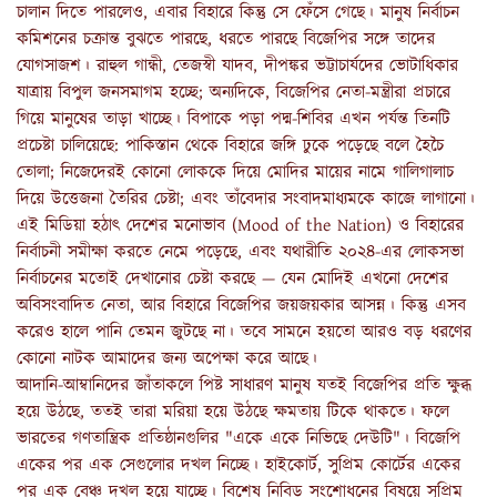
চালান দিতে পারলেও, এবার বিহারে কিন্তু সে ফেঁসে গেছে। মানুষ নির্বাচন
কমিশনের চক্রান্ত বুঝতে পারছে, ধরতে পারছে বিজেপির সঙ্গে তাদের
যোগসাজশ। রাহুল গান্ধী, তেজস্বী যাদব, দীপঙ্কর ভট্টাচার্যদের ভোটাধিকার
যাত্রায় বিপুল জনসমাগম হচ্ছে; অন্যদিকে, বিজেপির নেতা-মন্ত্রীরা প্রচারে
গিয়ে মানুষের তাড়া খাচ্ছে। বিপাকে পড়া পদ্ম-শিবির এখন পর্যন্ত তিনটি
প্রচেষ্টা চালিয়েছে: পাকিস্তান থেকে বিহারে জঙ্গি ঢুকে পড়েছে বলে হৈচৈ
তোলা; নিজেদেরই কোনো লোককে দিয়ে মোদির মায়ের নামে গালিগালাচ
দিয়ে উত্তেজনা তৈরির চেষ্টা; এবং তাঁবেদার সংবাদমাধ্যমকে কাজে লাগানো।
এই মিডিয়া হঠাৎ দেশের মনোভাব (Mood of the Nation) ও বিহারের
নির্বাচনী সমীক্ষা করতে নেমে পড়েছে, এবং যথারীতি ২০২৪-এর লোকসভা
নির্বাচনের মতোই দেখানোর চেষ্টা করছে — যেন মোদিই এখনো দেশের
অবিসংবাদিত নেতা, আর বিহারে বিজেপির জয়জয়কার আসন্ন। কিন্তু এসব
করেও হালে পানি তেমন জুটছে না। তবে সামনে হয়তো আরও বড় ধরণের
কোনো নাটক আমাদের জন্য অপেক্ষা করে আছে।
আদানি-আম্বানিদের জাঁতাকলে পিষ্ট সাধারণ মানুষ যতই বিজেপির প্রতি ক্ষুব্ধ
হয়ে উঠছে, ততই তারা মরিয়া হয়ে উঠছে ক্ষমতায় টিকে থাকতে। ফলে
ভারতের গণতান্ত্রিক প্রতিষ্ঠানগুলির "একে একে নিভিছে দেউটি"। বিজেপি
একের পর এক সেগুলোর দখল নিচ্ছে। হাইকোর্ট, সুপ্রিম কোর্টের একের
পর এক বেঞ্চ দখল হয়ে যাচ্ছে। বিশেষ নিবিড় সংশোধনের বিষয়ে সুপ্রিম