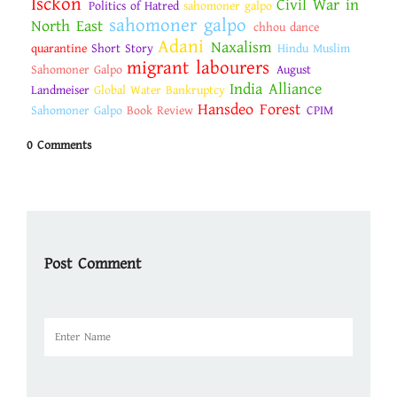
Isckon
Civil War in
Politics of Hatred
sahomoner galpo
sahomoner galpo
North East
chhou dance
Adani
Naxalism
quarantine
Short Story
Hindu Muslim
migrant labourers
Sahomoner Galpo
August
India Alliance
Landmeiser
Global Water Bankruptcy
Hansdeo Forest
Sahomoner Galpo
Book Review
CPIM
0 Comments
Post Comment