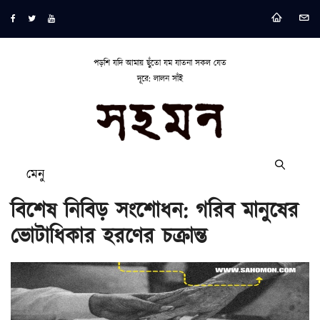
পড়শি যদি আমায় ছুঁতো যম যাতনা সকল যেত
দূরে: লালন সাঁই
মেনু
বিশেষ নিবিড় সংশোধন: গরিব মানুষের
ভোটাধিকার হরণের চক্রান্ত