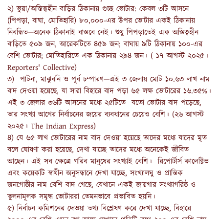
২) ভুয়া/অস্তিত্বহীন বাড়ির ঠিকানায় গুচ্ছ ভোটার: কেবল ৩টি আসনে
(পিপড়া, বাঘা, মোতিহারি) ৮০,০০০-এর উপর ভোটার একই ঠিকানায়
নিবন্ধিত—অনেক ঠিকানাই বাস্তবে নেই। শুধু পিপড়াতেই এক অস্তিত্বহীন
বাড়িতে ৫০৯ জন, আরেকটিতে ৪৫৯ জন; বাঘায় ৯টি ঠিকানায় ১০০-এর
বেশি ভোটার; মোতিহারিতে এক ঠিকানায় ২৯৪ জন। ( ১৭ আগস্ট ২০২৫।
Reporters' Collective)
৩) পাটনা, মাঝুবনি ও পূর্ব চম্পারণ—এই ৩ জেলায় মোট ১০.৬৩ লাখ নাম
বাদ দেওয়া হয়েছে, যা সারা বিহারে বাদ পড়া ৬৫ লক্ষ ভোটারের ১৬.৩৫%।
এই ৩ জেলার ৩৬টি আসনের মধ্যে ২৫টিতে যতো ভোটার বাদ পড়েছে,
তার সংখ্যা আগের নির্বাচনের জয়ের ব্যবধানের চেয়েও বেশি। (২৬ আগস্ট
২০২৫। The Indian Express)
৪) যে ৬৫ লাখ ভোটারের নাম বাদ দেওয়া হয়েছে তাদের মধ্যে যাদের মৃত
বলে ঘোষণা করা হয়েছে, দেখা যাচ্ছে তাদের মধ্যে অনেকেই জীবিত
আছেন। এই সব ক্ষেত্রে গরিব মানুষের সংখ্যাই বেশি। রিপোর্টার্স কালেক্টিভ
এবং কয়েকটি স্বাধীন অনুসন্ধানে দেখা যাচ্ছে, সংখ্যালঘু ও প্রান্তিক
জনগোষ্ঠীর নাম বেশি বাদ গেছে, যেখানে একই জায়গার সংখ্যাগরিষ্ঠ ও
তুলনামূলক সমৃদ্ধ ভোটাররা তেমনভাবে প্রভাবিত হয়নি।
৫) নির্বাচন কমিশনের দেওয়া তথ্য বিশ্লেষণ করে দেখা যাচ্ছে, বিহারে