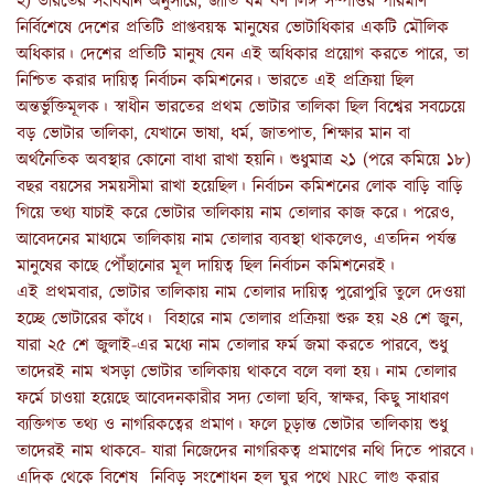
২) ভারতের সংবিধান অনুসারে, জাতি ধর্ম বর্ণ লিঙ্গ সম্পত্তির পরিমাণ
নির্বিশেষে দেশের প্রতিটি প্রাপ্তবয়স্ক মানুষের ভোটাধিকার একটি মৌলিক
অধিকার। দেশের প্রতিটি মানুষ যেন এই অধিকার প্রয়োগ করতে পারে, তা
নিশ্চিত করার দায়িত্ব নির্বাচন কমিশনের। ভারতে এই প্রক্রিয়া ছিল
অন্তর্ভুক্তিমূলক। স্বাধীন ভারতের প্রথম ভোটার তালিকা ছিল বিশ্বের সবচেয়ে
বড় ভোটার তালিকা, যেখানে ভাষা, ধর্ম, জাতপাত, শিক্ষার মান বা
অর্থনৈতিক অবস্থার কোনো বাধা রাখা হয়নি। শুধুমাত্র ২১ (পরে কমিয়ে ১৮)
বছর বয়সের সময়সীমা রাখা হয়েছিল। নির্বাচন কমিশনের লোক বাড়ি বাড়ি
গিয়ে তথ্য যাচাই করে ভোটার তালিকায় নাম তোলার কাজ করে। পরেও,
আবেদনের মাধ্যমে তালিকায় নাম তোলার ব্যবস্থা থাকলেও, এতদিন পর্যন্ত
মানুষের কাছে পৌঁছানোর মূল দায়িত্ব ছিল নির্বাচন কমিশনেরই।
এই প্রথমবার, ভোটার তালিকায় নাম তোলার দায়িত্ব পুরোপুরি তুলে দেওয়া
হচ্ছে ভোটারের কাঁধে। বিহারে নাম তোলার প্রক্রিয়া শুরু হয় ২৪ শে জুন,
যারা ২৫ শে জুলাই-এর মধ্যে নাম তোলার ফর্ম জমা করতে পারবে, শুধু
তাদেরই নাম খসড়া ভোটার তালিকায় থাকবে বলে বলা হয়। নাম তোলার
ফর্মে চাওয়া হয়েছে আবেদনকারীর সদ্য তোলা ছবি, স্বাক্ষর, কিছু সাধারণ
ব্যক্তিগত তথ্য ও নাগরিকত্বের প্রমাণ। ফলে চূড়ান্ত ভোটার তালিকায় শুধু
তাদেরই নাম থাকবে- যারা নিজেদের নাগরিকত্ব প্রমাণের নথি দিতে পারবে।
এদিক থেকে বিশেষ নিবিড় সংশোধন হল ঘুর পথে NRC লাগু করার