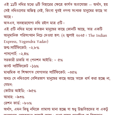
এই ১১টি নথির মধ্যে ৬টি বিহারের ক্ষেত্রে কার্যত অপ্রযোজ্য — অর্থাৎ, হয়
সেই নথিগুলোর অস্তিত্ব নেই, কিংবা খুবই নগণ্য সংখ্যক মানুষের কাছে তা
আছে।
অতএব, ব্যবহারযোগ্য নথি রইল মাত্র ৫টি।
এই ৫টি নথির মধ্যে কতজন মানুষের কাছে কোনটি আছে, তার একটি
আনুমানিক পরিসংখ্যান নিচে দেওয়া হল: (২ জুলাই ২০২৫। The Indian
Express, Yogendra Yadav)
জন্ম-সার্টিফিকেট: ~২.৮%
পাসপোর্ট: ~২.৪%
সরকারী চাকরি বা পেনশন আইডি: ~ ৫%
কাস্ট সার্টিফিকেট ~১৬%
মাধ্যমিক বা শিক্ষাগত যোগ্যতার সার্টিফিকেট: ~৩৫%
অথচ যে নথিগুলো বেশিরভাগ মানুষের কাছে আছে তাকে ধার্য করা হচ্ছে না,
যেমন:
ভোটার আইডি: ~৯৫%
আধার: ~৯৩%
রেশন কার্ড: ~৮০%
অর্থাৎ, এমন কিছু নথিকে প্রামাণ্য মানা হচ্ছে যা শুধু উচ্চবিত্তদের বা একটু