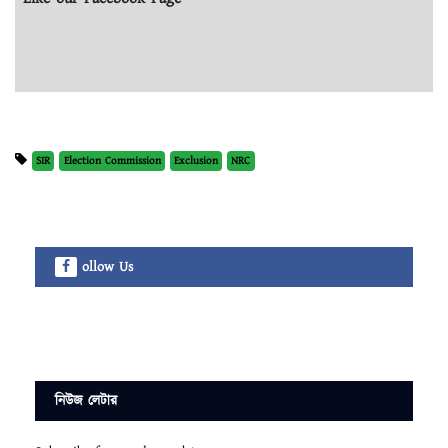
SIR
Election Commission
Exclusion
NRC
ollow Us
নিউজ লেটার