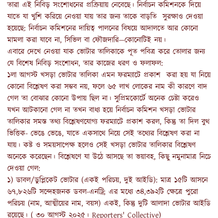
তারা এই নিবিড় সংশোধনের প্রক্রিয়ায় নেবেছে। নির্বাচন কমিশনকে দিয়ে
যাতে যা খুশি করিয়ে নেওয়া যায় তার জন্য তাকে বাড়তি সুরক্ষাও দেওয়া
হয়েছে: নির্বাচন কমিশনের দায়িত্ব পালনের বিষয়ে আদালতে আর কোনো
মামলা করা যাবে না, সিভিল বা ফৌজদারি—কোনোটিই নয়।
এবারে দেখে নেওয়া যাক ভোটার তালিকাকে পূত পবিত্র করে তোলার জন্য
যে বিশেষ নিবিড় সংশোধন, তার কাজের ধরণ ও ফলাফল:
১লা আগস্ট খসড়া ভোটার তালিকা এমন ফরম্যাটে প্রকাশ করা হয় যা নিয়ে
কোনো বিশ্লেষণ করা সম্ভব নয়, ফলে ৬৫ লাখ লোকের নাম কী কারণে বাদ
গেল তা বোঝার কোনো উপায় ছিল না। সুপ্রিমকোর্টে অনেক চেষ্টা করেও
যখন আটকানো গেল না তখন বাধ্য হয়ে নির্বাচন কমিশন খসড়া ভোটার
তালিকার সমস্ত তথ্য বিশ্লেষণযোগ্য ফরম্যাটে প্রকাশ করল, কিন্তু তা দিল বুথ
ভিত্তিক- ভেঙে ভেঙে, যাতে একসাথে নিয়ে সেই তথ্যের বিশ্লেষণ করা না
যায়। কষ্ট ও সময়সাপেক্ষ হলেও সেই খসড়া ভোটার তালিকার বিশ্লেষণ
অনেকে করেছেন। বিশ্লেষণে যা উঠে আসছে তা ভয়াবহ, কিছু নমুনামাত্র নিচে
দেওয়া গেল:
১) ডাবল/ডুপ্লিকেট ভোটার (একই পরিচয়, দুই আইডি): মাত্র ১৫টি আসনে
৬৭,৮২৬টি সন্দেহজনক ডবল-এনট্রি; এর মধ্যে ৩৪,৩৯২টি ক্ষেত্রে পুরো
পরিচয় (নাম, আত্মীয়ের নাম, বয়স) একই, কিন্তু দুটি আলাদা ভোটার আইডি
রয়েছে। ( ৩০ আগস্ট ২০২৫। Reporters' Collective)