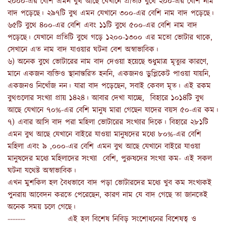
২০০০-এর বেশি এমন বুথ আছে যেখানে প্রতিটি বুথে ২০০-এর বেশি নাম
বাদ পড়েছে। ২৯৭টি বুথ এমন যেখানে ৩০০-এর বেশি নাম বাদ পড়েছে।
৬৫টি বুথে ৪০০-এর বেশি এবং ১১টি বুথে ৫০০-এর বেশি নাম বাদ
পড়েছে। যেখানে প্রতিটি বুথে গড়ে ১২০০-১৩০০ এর মতো ভোটার থাকে,
সেখানে এত নাম বাদ যাওয়ার ঘটনা বেশ অস্বাভাবিক।
৬) অনেক বুথে ভোটারের নাম বাদ দেওয়া হয়েছে শুধুমাত্র মৃত্যুর কারণে,
মানে একজন ব্যক্তিও স্থানান্তরিত হননি, একজনও ডুপ্লিকেট পাওয়া যায়নি,
একজনও নিখোঁজ নন। যারা বাদ পড়েছেন, সবাই কেবল মৃত। এই রকম
বুথগুলোর সংখ্যা প্রায় ১৪২৪। আবার দেখা যাচ্ছে, বিহারে ১০১৪টি বুথ
আছে যেখানে ৭০%-এর বেশি মানুষ মারা গেছেন যাদের বয়স ৫০-এর কম।
৭) এবার আসি বাদ পরা মহিলা ভোটারের সংখ্যার দিকে। বিহারে ২৮১টি
এমন বুথ আছে যেখানে বাইরে যাওয়া মানুষদের মধ্যে ৮০%-এর বেশি
মহিলা এবং ৯ ,০০০-এর বেশি এমন বুথ আছে যেখানে বাইরে যাওয়া
মানুষদের মধ্যে মহিলাদের সংখ্যা বেশি, পুরুষদের সংখ্যা কম- এই সকল
ঘটনা যথেষ্ট অস্বাভাবিক।
এখন মুশকিল হল বৈধভাবে বাদ পড়া ভোটারদের মধ্যে খুব কম সংখ্যকই
পুনরায় আবেদন করতে পেরেছেন, কারণ নাম যে বাদ গেছে তা জানতেই
অনেক সময় চলে গেছে।
------- এই হল বিশেষ নিবিড় সংশোধনের বিশেষত্ব ও