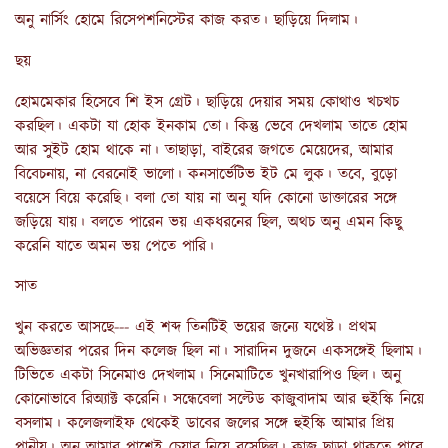
অনু নার্সিং হোমে রিসেপশনিস্টের কাজ করত। ছাড়িয়ে দিলাম।
ছয়
হোমমেকার হিসেবে শি ইস গ্রেট। ছাড়িয়ে দেয়ার সময় কোথাও খচখচ
করছিল। একটা যা হোক ইনকাম তো। কিন্তু ভেবে দেখলাম তাতে হোম
আর সুইট হোম থাকে না। তাছাড়া, বাইরের জগতে মেয়েদের, আমার
বিবেচনায়, না বেরনোই ভালো। কনসার্ভেটিভ ইট মে লুক। তবে, বুড়ো
বয়েসে বিয়ে করেছি। বলা তো যায় না অনু যদি কোনো ডাক্তারের সঙ্গে
জড়িয়ে যায়। বলতে পারেন ভয় একধরনের ছিল, অথচ অনু এমন কিছু
করেনি যাতে অমন ভয় পেতে পারি।
সাত
খুন করতে আসছে--- এই শব্দ তিনটিই ভয়ের জন্যে যথেষ্ট। প্রথম
অভিজ্ঞতার পরের দিন কলেজ ছিল না। সারাদিন দুজনে একসঙ্গেই ছিলাম।
টিভিতে একটা সিনেমাও দেখলাম। সিনেমাটিতে খুনখারাপিও ছিল। অনু
কোনোভাবে রিঅ্যাক্ট করেনি। সন্ধেবেলা সল্টেড কাজুবাদাম আর হুইস্কি নিয়ে
বসলাম। কলেজলাইফ থেকেই ডাবের জলের সঙ্গে হুইস্কি আমার প্রিয়
পানীয়। অনু আমার পাশেই চেয়ার নিয়ে বসেছিল। কাজ ছাড়া থাকতে পারে