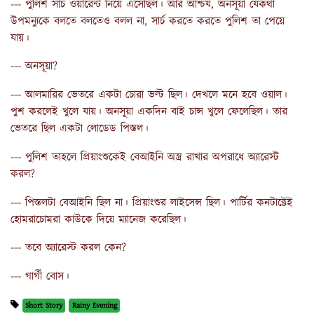
--- পুলিশ সার্চ ওয়ারেন্ট নিয়ে এসেছিল। আর আশ্চর্য, অনসূয়া যেকথা
উপমন্যুকে বলতে বলতেও বলল না, সার্চ করতে করতে পুলিশ তা পেয়ে
যায়।
--- অনসূয়া?
--- আলমারির ভেতরে একটা চোরা ভল্ট ছিল। দেখলে মনে হবে ওয়াল।
পুশ করলেই খুলে যায়। অনসূয়া একদিন বাই চান্স খুলে ফেলেছিল। তার
ভেতরে ছিল একটা লোডেড পিস্তল।
--- পুলিশ তাহলে প্রিয়াংশুকেই বেআইনি অস্ত্র রাখার অপরাধে অ্যারেস্ট
করল?
--- পিস্তলটা বেআইনি ছিল না। প্রিয়াংশুর লাইসেন্স ছিল। পার্টির কনটাক্টেই
হোমরাচোমরা কাউকে দিয়ে ম্যানেজ করেছিল।
--- তবে অ্যারেস্ট করল কেন?
--- গার্গী বোস।
Short Story
Rainy Evening