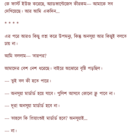
কে ফার্স্ট ইউজ করেছে, অ্যাডভান্টেজেস কীরকম--- আমাকে সব
দেখিয়েছে। আর আমি একদিন...
* * * *
এর পরে আরও কিছু প্রশ্ন করে উপমন্যু, কিন্তু অনসূয়া আর কিছুই বলতে
চায় না।
আমি বললাম--- তারপর?
আমাদের বেশ নেশ ধরেছে। বাইরে অঝোরে বৃষ্টি পড়ছিল।
--- তুই বল কী হতে পারে।
--- অনসূয়া মার্ডার্ড হয়ে যাবে। পুলিশ আসবে কোনো ক্লু পাবে না।
--- দূর! অনসূয়া মার্ডার্ড হবে না।
--- তাহলে কি প্রিয়াংশুই মার্ডার্ড হবে? অনসূয়াই…
--- না।