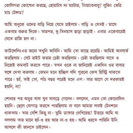
কোলিগরা কোশ্চেন করছে, হোয়াটস দ্য ম্যাটার, প্রিয়াংশুবাবু? লুকিং ভেরি
মাচ টেন্সড?
আমি অনুকে ওদের বাড়ি নিয়ে যেতে চাইলাম। বাড়ি ও যেতই। মাসে
একবার শুরুর দিকে। তারপর, দু-তিনমাস ছাড়া ছাড়াই। এবার একেবারেই
যেতে রাজি হল না।
কাউন্সেলিংএর জন্যে তখুনি ভাবিনি। আমি তো কাছে রয়েছি। আমিই অবসার্ভ
করছিলাম। সেট রাইট করার চেষ্টা করছিলাম। চেষ্টা করছিলাম যাতে ও
নিজেই কমবাট করতে পারে। তখন ওকে না জানিয়েই একদিন ওর বাবার
সঙ্গে দেখা করলাম। কেমন মনে হচ্ছিল যদি পুরনো কেস হিস্ট্রি থাকতে
পারে। হ্যাঁ, তাই তো, পাঁচ বছর পরেই মনে এল। তার আগে যে দরকারই
হয়নি, না?
শোনার পর অনু্র বাবা খুব ঘাবড়ে গেলেন। বললেন, এমন তো কোনোদিন
হয়নি। ছেলে যোগাড় করতে পারছিলাম না বলে আমরা সবাই টেনশনে
থাকতাম। তার বেশি কিছু না। তুমি ডাক্তার দেখিয়েছ? উত্তরে আমি যা
বললাম তার মানে হ্যাঁ-ও হয় আর না-ও হয়। আমি ধরতে পারিনি উনি
আসলে কী জানতে চাইলেন।