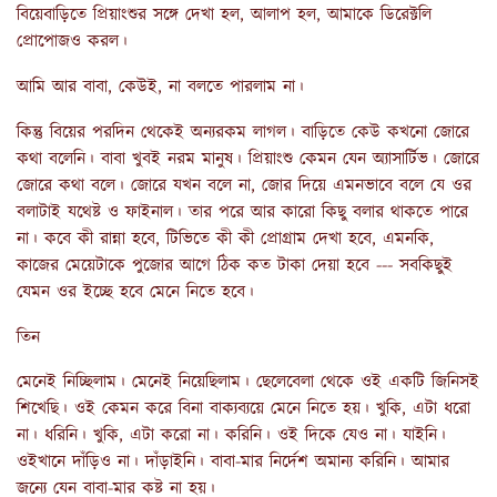
বিয়েবাড়িতে প্রিয়াংশুর সঙ্গে দেখা হল, আলাপ হল, আমাকে ডিরেক্টলি
প্রোপোজও করল।
আমি আর বাবা, কেউই, না বলতে পারলাম না।
কিন্তু বিয়ের পরদিন থেকেই অন্যরকম লাগল। বাড়িতে কেউ কখনো জোরে
কথা বলেনি। বাবা খুবই নরম মানুষ। প্রিয়াংশু কেমন যেন অ্যাসার্টিভ। জোরে
জোরে কথা বলে। জোরে যখন বলে না, জোর দিয়ে এমনভাবে বলে যে ওর
বলাটাই যথেষ্ট ও ফাইনাল। তার পরে আর কারো কিছু বলার থাকতে পারে
না। কবে কী রান্না হবে, টিভিতে কী কী প্রোগ্রাম দেখা হবে, এমনকি,
কাজের মেয়েটাকে পুজোর আগে ঠিক কত টাকা দেয়া হবে --- সবকিছুই
যেমন ওর ইচ্ছে হবে মেনে নিতে হবে।
তিন
মেনেই নিচ্ছিলাম। মেনেই নিয়েছিলাম। ছেলেবেলা থেকে ওই একটি জিনিসই
শিখেছি। ওই কেমন করে বিনা বাক্যব্যয়ে মেনে নিতে হয়। খুকি, এটা ধরো
না। ধরিনি। খুকি, এটা করো না। করিনি। ওই দিকে যেও না। যাইনি।
ওইখানে দাঁড়িও না। দাঁড়াইনি। বাবা-মার নির্দেশ অমান্য করিনি। আমার
জন্যে যেন বাবা-মার কষ্ট না হয়।