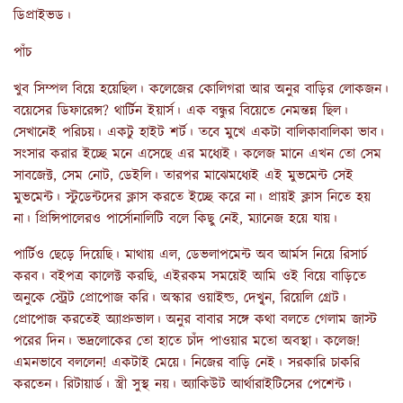
ডিপ্রাইভড।
পাঁচ
খুব সিম্পল বিয়ে হয়েছিল। কলেজের কোলিগরা আর অনুর বাড়ির লোকজন।
বয়েসের ডিফারেন্স? থার্টিন ইয়ার্স। এক বন্ধুর বিয়েতে নেমন্তন্ন ছিল।
সেখানেই পরিচয়। একটু হাইট শর্ট। তবে মুখে একটা বালিকাবালিকা ভাব।
সংসার করার ইচ্ছে মনে এসেছে এর মধ্যেই। কলেজ মানে এখন তো সেম
সাবজেক্ট, সেম নোট, ডেইলি। তারপর মাঝেমধ্যেই এই মুভমেন্ট সেই
মুভমেন্ট। স্টুডেন্টদের ক্লাস করতে ইচ্ছে করে না। প্রায়ই ক্লাস নিতে হয়
না। প্রিন্সিপালেরও পার্সোনালিটি বলে কিছু নেই, ম্যানেজ হয়ে যায়।
পার্টিও ছেড়ে দিয়েছি। মাথায় এল, ডেভলাপমেন্ট অব আর্মস নিয়ে রিসার্চ
করব। বইপত্র কালেক্ট করছি, এইরকম সময়েই আমি ওই বিয়ে বাড়িতে
অনুকে স্ট্রেট প্রোপোজ করি। অস্কার ওয়াইল্ড, দেখু্‌ন, রিয়েলি গ্রেট।
প্রোপোজ করতেই অ্যাপ্রুভাল। অনুর বাবার সঙ্গে কথা বলতে গেলাম জাস্ট
পরের দিন। ভদ্রলোকের তো হাতে চাঁদ পাওয়ার মতো অবস্থা। কলেজ!
এমনভাবে বললেন! একটাই মেয়ে। নিজের বাড়ি নেই। সরকারি চাকরি
করতেন। রিটায়ার্ড। স্ত্রী সুস্থ নয়। অ্যাকিউট আর্থারাইটিসের পেশেন্ট।