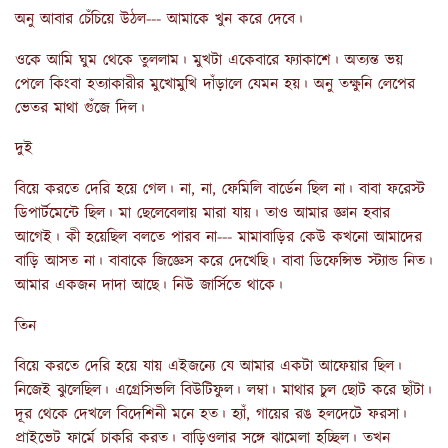
অনু আবার চেঁচিয়ে উঠল--- আমাকে খুন করে দেবে।
ওকে আমি ঘুম থেকে তুললাম। মুখটা একেবারে ফ্যাকাশে। অত্যন্ত ভয়
পেলে কিংবা হত্যাকারীর মুখোমুখি দাঁড়ালে যেমন হয়। অনু তক্ষুনি লেপের
ভেতর মাথা গুঁজে দিল।
দুই
বিয়ে করতে দেরি হয়ে গেল। না, না, ফেমিলি বার্ডেন ছিল না। বাবা ফরেস্ট
ডিপার্টমেন্টে ছিল। মা ছেলেবেলায় মারা যায়। তাও আমার জ্ঞান হবার
আগেই। কী হয়েছিল বলতে পারব না--- মামাবাড়ির কেউ কখনো আমাদের
বাড়ি আসত না। বাবাকে জিজ্ঞেস করে দেখেছি। বাবা ডিফেন্সিভ স্ট্যান্ড নিত।
আমার একজন দাদা আছে। নিউ জার্সিতে থাকে।
তিন
বিয়ে করতে দেরি হয়ে যায় এইজন্যে যে আমার একটা আফেয়ার ছিল।
নিজেই ঝুলেছিল। এগ্রেসিভলি বিউটিফুল। লম্বা। মাথার চুল ছোট করে ছাঁটা।
দূর থেকে দেখলে বিদেশিনী মনে হত। হ্যাঁ, গায়ের রঙ হলদেটে ফরসা।
প্রাইভেট ফার্মে চাকরি করত। বাড়িওলার সঙ্গে ঝামেলা হচ্ছিল। তখন