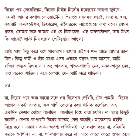
বিয়ের পর ভেবেছিলাম, নিজের নিরীহ নির্দোষ ইচ্ছেদের জায়গা জুটবে।
এমনই আমার কপাল যে জোটেনি। প্রিয়াংশু সবসময় লড়াই, সংগ্রাম, দ্বন্দ্ব,
কমবাট, কনফ্রন্টেশন, ডিফারেন্স, এইধরনের ল্যাংগুয়েজে কথা বলে। যেমন
ধরুন, তোমার সঙ্গে আমার এই যে ডিফারেন্স, এই কনফ্রন্টেশন, তার উৎস
কি জানো? জাস্ট মিডলক্লাস পেটিবুর্জুয়া ভ্যালুস?
আমি মাথা নিচু করে বসে থাকতাম। ভাষায় এইসব শব্দ আছে আমার জানা
ছিল। কিন্তু স্বামী ও স্ত্রীর মধ্যে এসব এভাবে যন্ত্রবৎ চলে আসবে, আমি
সত্যিই প্রস্তুত ছিলাম না। তবু ভাবতাম, শ্বশুর-শাশুড়ি নেই, ননদ-ভাসুর নেই,
এও অনেক শান্তির। তবে কোথায় যেন মাটি সরে যাচ্ছিল।
চার
না, বিয়ের পরে অন্য কারো সঙ্গে ওর রিলেশন দেখিনি, টের পাইনি। বিয়ের
আগের একটা ব্যাপার, এক গার্গী বোসের কথা খানিক বলেছিল, তাও
একদিন নেশার ঝোঁকে বলেছিল। বলেছিল বিয়ে করা হয়নি। না, আর কিছুই
বলেনি। নেশার ব্যাপারটি বিয়ের রাতেই সেন্স করেছি। মাঝেসাঝে হুইস্কি
নিয়ে বসে। একাই। এখন অবশ্য প্রতিদিনই। গোলমাল করে না, বমিটমি
করতে দেখিনি। না, না, গালিগালাজ করে না। তবে কারো কারো ওপর হয়ত