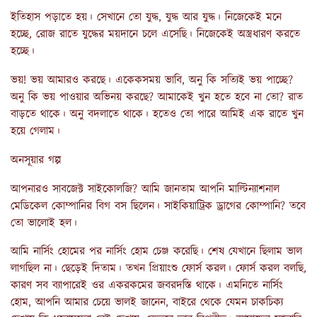
ইতিহাস পড়াতে হয়। সেখানে তো যুদ্ধ, যুদ্ধ আর যুদ্ধ। নিজেকেই মনে
হচ্ছে, রোজ রাতে যুদ্ধের ময়দানে চলে এসেছি। নিজেকেই অস্ত্রধারণ করতে
হচ্ছে।
ভয়! ভয় আমারও করছে। একেকসময় ভাবি, অনু কি সত্যিই ভয় পাচ্ছে?
অনু কি ভয় পাওয়ার অভিনয় করছে? আমাকেই খুন হতে হবে না তো? রাত
বাড়তে থাকে। অনু বদলাতে থাকে। হতেও তো পারে আমিই এক রাতে খুন
হয়ে গেলাম।
অনসূয়ার গল্প
আপনারও সাবজেক্ট সাইকোলজি? আমি জানতাম আপনি মাল্টিন্যাশনাল
মেডিকেল কোম্পানির বিগ বস ছিলেন। সাইকিয়াট্রিক ড্রাগের কোম্পানি? তবে
তো ভালোই হল।
আমি নার্সিং হোমের পর নার্সিং হোম চেঞ্জ করেছি। শেষ যেখানে ছিলাম ভাল
লাগছিল না। ছেড়েই দিতাম। তখন প্রিয়াংশু ফোর্স করল। ফোর্স করল বলছি,
কারণ সব ব্যাপারেই ওর একরকমের জবরদস্তি থাকে। এমনিতে নার্সিং
হোম, আপনি আমার চেয়ে ভালই জানেন, বাইরে থেকে যেমন চাকচিক্য