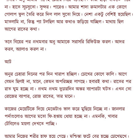
না। হাতে সূচসুতো। সুন্দর। পারেও। আমার শাদা রুমালটার এক কোণে
গোলাপ ফুল তৈরি করে দিল লাল সুতো দিয়ে। নেশা একটু বেশিই হয়েছিল।
মাতলামি না, কিন্তু প্যা টলছিল আর কথাও জড়িয়ে যাচ্ছিল। মাথায় ছিল
আগের রাতের কথা।
তবে বিয়ের পর প্রথমবার অনু আমাকে সরাসরি রিফিউজ করল। আদর
করব, অ্যালাও করল না।
আট
অনুর চেহারা দিনের পর দিন খারাপ হচ্ছিল। চোখের কোণে কালি। আগে
যেমন ছিলই না, মানে, কেমন অপরিচ্ছন্ন লাগছে। হবারই কথা। রাতের পর
রাত ঘুম হচ্ছে না। প্রথম প্রথম দুচারদিন অন্তর ব্যাপারটা ঘটত। এখন তো
রোজের ব্যাপার, রোজ রাতের, তার মানে।
কাজের মেয়েটিকে দিয়ে মেঝেটাও ভাল করে মুছিয়ে নিচ্ছে না। জানলার
পর্দাগুলোও আগের মতো ফি-হপ্তায় ধোয়া হচ্ছে না। এমনকি, খাবার
টেবিলেও ময়লা দেখতে পাচ্ছি।
আমার নিজের শরীর হাফ হয়ে গেছে। দুশ্চিন্তা ফুটে বের হচ্ছে চোখেমুখে।