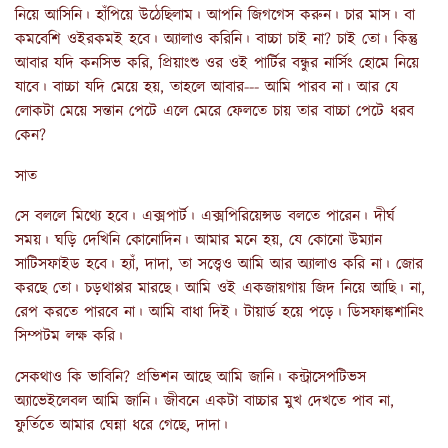
নিয়ে আসিনি। হাঁপিয়ে উঠেছিলাম। আপনি জিগগেস করুন। চার মাস। বা
কমবেশি ওইরকমই হবে। অ্যালাও করিনি। বাচ্চা চাই না? চাই তো। কিন্তু
আবার যদি কনসিভ করি, প্রিয়াংশু ওর ওই পার্টির বন্ধুর নার্সিং হোমে নিয়ে
যাবে। বাচ্চা যদি মেয়ে হয়, তাহলে আবার--- আমি পারব না। আর যে
লোকটা মেয়ে সন্তান পেটে এলে মেরে ফেলতে চায় তার বাচ্চা পেটে ধরব
কেন?
সাত
সে বললে মিথ্যে হবে। এক্সপার্ট। এক্সপিরিয়েন্সড বলতে পারেন। দীর্ঘ
সময়। ঘড়ি দেখিনি কোনোদিন। আমার মনে হয়, যে কোনো উম্যান
সাটিসফাইড হবে। হ্যাঁ, দাদা, তা সত্ত্বেও আমি আর অ্যালাও করি না। জোর
করছে তো। চড়থাপ্পর মারছে। আমি ওই একজায়গায় জিদ নিয়ে আছি। না,
রেপ করতে পারবে না। আমি বাধা দিই। টায়ার্ড হয়ে পড়ে। ডিসফাঙ্কশানিং
সিম্পটম লক্ষ করি।
সেকথাও কি ভাবিনি? প্রভিশন আছে আমি জানি। কন্ট্রাসেপটিভস
অ্যাভেইলেবল আমি জানি। জীবনে একটা বাচ্চার মুখ দেখতে পাব না,
ফুর্তিতে আমার ঘেন্না ধরে গেছে, দাদা।