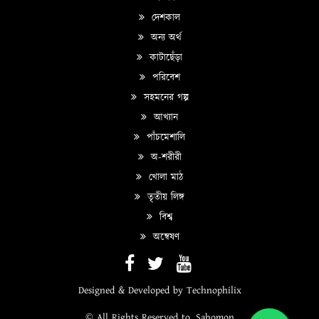
দেশকাল
অন্য অর্থ
কাটাছেঁড়া
পরিবেশ
সহমনের গল্প
আখ্যান
পাঁচমেশালি
অ-শরীরী
খোলা মাঠ
তৃতীয় লিঙ্গ
বিশ্ব
অন্বেষণ
Designed & Developed by
Technophilix
© All Rights Reserved to
Sahomon