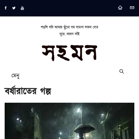
পড়শি যদি আমায় ছুঁতো যম যাতনা সকল যেত
দূরে: লালন সাঁই
মেনু
বর্ষারাতের গল্প