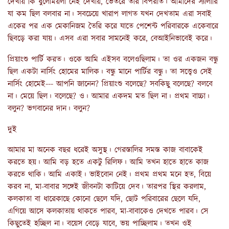
দেখায় কি ধুলোময়লা নেই দেখায়, ভেতরে তার বিপরীত। আমাদের স্যালারি
যা কম ছিল বলবার না। সবচেয়ে খারাপ লাগত যখন দেখতাম এরা সবাই
একের পর এক মেকানিজম তৈরি করে যাতে পেশেন্ট পরিবারকে একেবারে
ছিবড়ে করা যায়। এসব এরা সবার সামনেই করে, বেআইনিভাবেই করে।
প্রিয়াংশু পার্টি করত। ওকে আমি এইসব বলেওছিলাম। তা ওর একজন বন্ধু
ছিল একটা নার্সিং হোমের মালিক। বন্ধু মানে পার্টির বন্ধু। তা সত্ত্বেও সেই
নার্সিং হোমেই--- আপনি জানেন? প্রিয়াংশু বলেছে? সবকিছু বলেছে? বলবে
না। মেয়ে ছিল। বলেছে? ও। আমার একদম মত ছিল না। প্রথম বাচ্চা।
বলুন? ভগবানের দান। বলুন?
দুই
আমার মা অনেক বছর ধরেই অসুস্থ। গেরস্তালির সমস্ত কাজ বাবাকেই
করতে হয়। আমি বড় হতে একটু রিলিফ। আমি তখন হাতে হাতে কাজ
করতে থাকি। আমি একাই। ভাইবোন নেই। প্রথম প্রথম মনে হত, বিয়ে
করব না, মা-বাবার সঙ্গেই জীবনটা কাটিয়ে দেব। তারপর স্থির করলাম,
কলকাতা বা ধারেকাছে কোনো ছেলে যদি, ছোট পরিবারের ছেলে যদি,
এগিয়ে আসে কলকাতায় থাকতে পারব, মা-বাবাকেও দেখতে পারব। সে
কিছুতেই হচ্ছিল না। বয়েস বেড়ে যাবে, ভয় পাচ্ছিলাম। তখন ওই