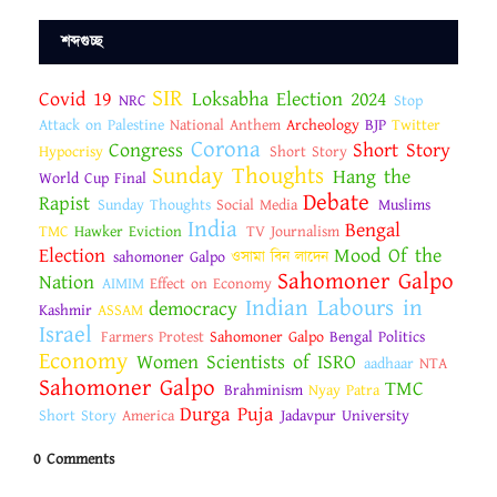
শব্দগুচ্ছ
SIR
Covid 19
Loksabha Election 2024
NRC
Stop
Attack on Palestine
National Anthem
Archeology
BJP
Twitter
Corona
Congress
Short Story
Hypocrisy
Short Story
Sunday Thoughts
Hang the
World Cup Final
Debate
Rapist
Sunday Thoughts
Social Media
Muslims
India
Bengal
TMC
Hawker Eviction
TV Journalism
Election
Mood Of the
sahomoner Galpo
ওসামা বিন লাদেন
Sahomoner Galpo
Nation
AIMIM
Effect on Economy
Indian Labours in
democracy
Kashmir
ASSAM
Israel
Farmers Protest
Sahomoner Galpo
Bengal Politics
Economy
Women Scientists of ISRO
aadhaar
NTA
Sahomoner Galpo
TMC
Brahminism
Nyay Patra
Durga Puja
Short Story
America
Jadavpur University
0 Comments