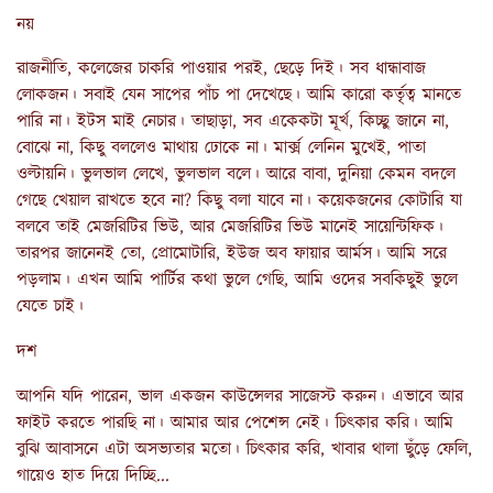
নয়
রাজনীতি, কলেজের চাকরি পাওয়ার পরই, ছেড়ে দিই। সব ধান্ধাবাজ
লোকজন। সবাই যেন সাপের পাঁচ পা দেখেছে। আমি কারো কর্তৃত্ব মানতে
পারি না। ইটস মাই নেচার। তাছাড়া, সব একেকটা মূর্খ, কিচ্ছু জানে না,
বোঝে না, কিছু বললেও মাথায় ঢোকে না। মার্ক্স লেনিন মুখেই, পাতা
ওল্টায়নি। ভুলভাল লেখে, ভুলভাল বলে। আরে বাবা, দুনিয়া কেমন বদলে
গেছে খেয়াল রাখতে হবে না? কিছু বলা যাবে না। কয়েকজনের কোটারি যা
বলবে তাই মেজরিটির ভিউ, আর মেজরিটির ভিউ মানেই সায়েন্টিফিক।
তারপর জানেনই তো, প্রোমোটারি, ইউজ অব ফায়ার আর্মস। আমি সরে
পড়লাম। এখন আমি পার্টির কথা ভুলে গেছি, আমি ওদের সবকিছুই ভুলে
যেতে চাই।
দশ
আপনি যদি পারেন, ভাল একজন কাউন্সেলর সাজেস্ট করুন। এভাবে আর
ফাইট করতে পারছি না। আমার আর পেশেন্স নেই। চিৎকার করি। আমি
বুঝি আবাসনে এটা অসভ্যতার মতো। চিৎকার করি, খাবার থালা ছুঁড়ে ফেলি,
গায়েও হাত দিয়ে দিচ্ছি...