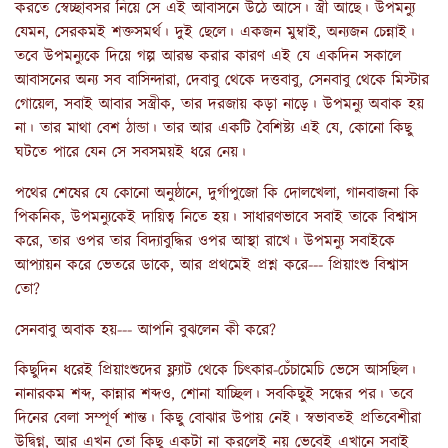
করতে স্বেচ্ছাবসর নিয়ে সে এই আবাসনে উঠে আসে। স্ত্রী আছে। উপমন্যু
যেমন, সেরকমই শক্তসমর্থ। দুই ছেলে। একজন মুম্বাই, অন্যজন চেন্নাই।
তবে উপমন্যুকে দিয়ে গল্প আরম্ভ করার কারণ এই যে একদিন সকালে
আবাসনের অন্য সব বাসিন্দারা, দেবাবু থেকে দত্তবাবু, সেনবাবু থেকে মিস্টার
গোয়েল, সবাই আবার সস্ত্রীক, তার দরজায় কড়া নাড়ে। উপমন্যু অবাক হয়
না। তার মাথা বেশ ঠান্ডা। তার আর একটি বৈশিষ্ট্য এই যে, কোনো কিছু
ঘটতে পারে যেন সে সবসময়ই ধরে নেয়।
পথের শেষের যে কোনো অনুষ্ঠানে, দুর্গাপুজো কি দোলখেলা, গানবাজনা কি
পিকনিক, উপমন্যুকেই দায়িত্ব নিতে হয়। সাধারণভাবে সবাই তাকে বিশ্বাস
করে, তার ওপর তার বিদ্যাবুদ্ধির ওপর আস্থা রাখে। উপমন্যু সবাইকে
আপ্যায়ন করে ভেতরে ডাকে, আর প্রথমেই প্রশ্ন করে--- প্রিয়াংশু বিশ্বাস
তো?
সেনবাবু অবাক হয়--- আপনি বুঝলেন কী করে?
কিছুদিন ধরেই প্রিয়াংশুদের ফ্ল্যাট থেকে চিৎকার-চেঁচামেচি ভেসে আসছিল।
নানারকম শব্দ, কান্নার শব্দও, শোনা যাচ্ছিল। সবকিছুই সন্ধের পর। তবে
দিনের বেলা সম্পূর্ণ শান্ত। কিছু বোঝার উপায় নেই। স্বভাবতই প্রতিবেশীরা
উদ্বিগ্ন, আর এখন তো কিছু একটা না করলেই নয় ভেবেই এখানে সবাই