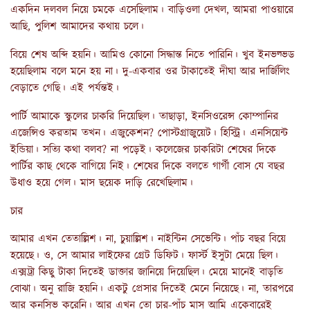
একদিন দলবল নিয়ে চমকে এসেছিলাম। বাড়িওলা দেখল, আমরা পাওয়ারে
আছি, পুলিশ আমাদের কথায় চলে।
বিয়ে শেষ অব্দি হয়নি। আমিও কোনো সিদ্ধান্ত নিতে পারিনি। খুব ইনভল্ভড
হয়েছিলাম বলে মনে হয় না। দু-একবার ওর টাকাতেই দীঘা আর দার্জিলিং
বেড়াতে গেছি। এই পর্যন্তই।
পার্টি আমাকে স্কুলের চাকরি দিয়েছিল। তাছাড়া, ইনসিওরেন্স কোম্পানির
এজেন্সিও করতাম তখন। এজুকেশন? পোস্টগ্রাজুয়েট। হিস্ট্রি। এনসিয়েন্ট
ইন্ডিয়া। সত্যি কথা বলব? না পড়েই। কলেজের চাকরিটা শেষের দিকে
পার্টির কাছ থেকে বাগিয়ে নিই। শেষের দিকে বলতে গার্গী বোস যে বছর
উধাও হয়ে গেল। মাস ছয়েক দাড়ি রেখেছিলাম।
চার
আমার এখন তেতাল্লিশ। না, চুয়াল্লিশ। নাইন্টিন সেভেন্টি। পাঁচ বছর বিয়ে
হয়েছে। ও, সে আমার লাইফের গ্রেট ডিফিট। ফার্স্ট ইসুটা মেয়ে ছিল।
এক্সট্রা কিছু টাকা দিতেই ডাক্তার জানিয়ে দিয়েছিল। মেয়ে মানেই বাড়তি
বোঝা। অনু রাজি হয়নি। একটু প্রেসার দিতেই মেনে নিয়েছে। না, তারপরে
আর কনসিভ করেনি। আর এখন তো চার-পাঁচ মাস আমি একেবারেই