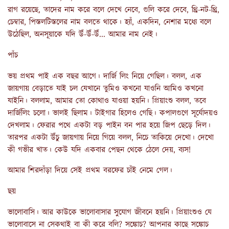
রাগ রয়েছে, তাদের নাম করে বলে দেখে নেবে, গুলি করে দেবে, থ্রি-নট-থ্রি,
চেম্বার, পিস্তলটিস্তলের নাম বলতে থাকে। হ্যাঁ, একদিন, নেশার মধ্যে বলে
উঠেছিল, অনসূয়াকে যদি উঁ-উঁ-উঁ... আমার নাম নেই।
পাঁচ
ভয় প্রথম পাই এক বছর আগে। দার্জি লিং নিয়ে গেছিল। বলল, এক
জায়গায় বেড়াতে যাই চল যেখানে তুমিও কখনো যাওনি আমিও কখনো
যাইনি। বললাম, আমার তো কোথাও যাওয়া হয়নি। প্রিয়াংশু বলল, তবে
দার্জিলিং চলো। ভালই ছিলাম। টাইগার হিলেও গেছি। কপালগুণে সূর্যোদয়ও
দেখলাম। ফেরার পথে একটা বড় পাইন বন পার হয়ে জিপ ছেড়ে দিল।
তারপর একটা উঁচু জায়গায় নিয়ে গিয়ে বলল, নিচে তাকিয়ে দেখো। দেখো
কী গভীর খাত। কেউ যদি একবার পেছন থেকে ঠেলে দেয়, ব্যস!
আমার শিরদাঁড়া দিয়ে সেই প্রথম বরফের চাঁই নেমে গেল।
ছয়
ভালোবাসি। আর কাউকে ভালোবাসার সুযোগ জীবনে হয়নি। প্রিয়াংশুও যে
ভালোবাসে না সেকথাই বা কী করে বলি? সঙ্কোচ? আপনার কাছে সঙ্কোচ