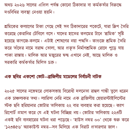
অথচ ২০২৬ সালের এপ্রিল পর্যন্ত কোনো ঠিকাদার বা কর্মকর্তার বিরুদ্ধে
দণ্ডবিধির ব্যবস্থা নেওয়া হয়নি।
শ্রমিকের কল্যাণের টাকা গেছে সেই সব ঠিকাদারের পকেটে, যারা স্লিপ তৈরি
করেছে কেরানির টেবিলে বসে। যাদের হাতের কলমের টানে ‘শ্রমিক’ সৃষ্টি
হয়েছে কাগজে-কলমে। এটাই শোষণের নয়া পদ্ধতি। কাগুজে শ্রমিক তৈরি
করে তাঁদের নামে বরাদ্দ তোলা, আর প্রকৃত নির্মাণশ্রমিক রোদে পুড়ে যায়
পাকা রাস্তায়। মালিক আর মজুরের দ্বন্দ্ব এখানে নেই, আছে মালিক ও
সরকারি কর্মকর্তার মিলিত চক্র।
এক ছবির একশো ভোট—ব্রাজিলীয় মডেলের নির্বাচনী নাটক
২০২৫ সালের নভেম্বরে লোকসভায় বিরোধী দলনেতা রাহুল গান্ধী তুলে ধরেন
এক চাঞ্চল্যকর তথ্য। ল্যারিসা নেরি নামে এক ব্রাজিলীয় হেয়ারস্টাইলিস্টের
স্টক ছবি হরিয়ানার ভোটার তালিকায় ২২ বার ব্যবহার করা হয়েছে। ক্যাগ
রিপোর্ট প্রমাণ করে যে এই ঘটনা বিচ্ছিন্ন নয়। ভোটার তালিকায় ২২৩টি
একই ছবি ব্যবহারের ঘটনা ধরা পড়েছে। ‘হাউস নম্বর ০০’ থেকে শুরু করে
‘১২৩৪৫৬’ অ্যাকাউন্ট নম্বর—সব মিলিয়ে এক বিরাট প্রতারণার জাল।