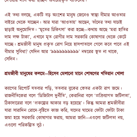
দেওয়ার দাবি করা হচ্ছিল অযাচাইকৃত ব্যক্তিদের।
এই তথ্য বলছে, একটি বড় অংশের মানুষ জেনেও স্বাস্থ্য বীমার আওতার
বাইরে থেকে যাচ্ছেন। আর যারা ‘আওতায়’ আছেন, তাঁদের তথ্য যাচাই
ছাড়াই অনুমোদিত। ‘মৃতের চিকিৎসা’ করা হচ্ছে—কথায় আছে ‘মরা হাতির
দাম লক্ষ টাকা’, এখানে মৃত রোগীর দাম সরকারি কোষাগার থেকে কেটে
যাচ্ছে। শ্রমজীবী মানুষ প্রকৃত রোগ নিয়ে হাসপাতালে গেলে কবে পাবে এই
বীমার সুবিধা? যেদিন আর ‘৯৯৯৯৯৯৯৯৯৯’ নম্বরের ভূত না থাকে,
সেদিন।
শ্রমজীবী মানুষের কলমে—হিসেব মেলানো মানে শোষণের খতিয়ান খোলা
ক্যাগের রিপোর্ট যতবার পড়ি, ততবার বুকের ভেতর একটা রাগ জমে।
রাজনীতিকেরা বলে ‘ডিজিটাল দুর্নীতি’, কেরানিরা বলে ‘প্রক্রিয়াগত জটিলতা’,
ঠিকাদারেরা বলে ‘প্রকল্পের আকার বড় হয়েছে’। কিন্তু আমরা শ্রমজীবীরা
যারা সারাদিন রোদে-বৃষ্টিতে কাজ করি, যাদের ঘামের ফোঁটা ফোঁটা টাকা
জমা হয়ে সরকারি কোষাগার ভরায়, আমরা জানি—এগুলো জটিলতা নয়,
এগুলো পরিকল্পিত লুঠ।