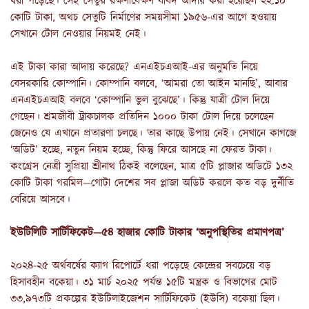
ধরা পড়েছে। সেই সেতুর রক্ষণাবেক্ষণ বাবদ আদায় করা হয়েছিল ২২.১০
কোটি টাকা, অথচ সেতুটি নির্মাণের সময়সীমা ১৯৫৬-এর আগে হওয়ায়
সেখানে টোল নেওয়ার নিয়মই নেই।
এই টাকা কারা আদায় করেছে? এনএইচএআই-এর অনুমতি নিয়ে
বেসরকারি কোম্পানি। কোম্পানি বলবে, ‘আমরা তো আইন মানছি’, আবার
এনএইচএআই বলবে ‘কোম্পানি ভুল বুঝেছে’। কিন্তু যাত্রী টোল দিয়ে
গেছেন। শ্রমজীবী ট্রাকচালক প্রতিদিন ১০০০ টাকা টোল দিয়ে চলেছেন
জেনেও যে এখানে প্রতারণা চলছে। তার কাছে উপায় নেই। সেখানে কাগজে
‘অডিট’ হচ্ছে, নতুন নিয়ম হচ্ছে, কিন্তু ফিরে আসছে না ফেরত টাকা।
কংগ্রেস নেত্রী সুপ্রিয়া শ্রীনাথ ঠিকই বলেছেন, মাত্র ৫টি প্লাজার অডিটে ১৩২
কোটি টাকা গরমিল—গোটা দেশের সব প্লাজা অডিট করলে কত বড় দুর্নীতি
বেরিয়ে আসবে।
ইউটিলিটি সার্টিফিকেট—৫৪ হাজার কোটি টাকার ‘অনুপস্থিতির প্রমাণপত্র’
২০২৪-২৫ অর্থবর্ষের ক্যাগ রিপোর্টে ধরা পড়েছে কেন্দ্রের সবচেয়ে বড়
হিসাবহীন বকেয়া। ৩১ মার্চ ২০২৫ পর্যন্ত ১৫টি মন্ত্রক ও বিভাগের মোট
৩৩,৯৭৩টি প্রকল্পের ইউটিলাইজেশন সার্টিফিকেট (ইউসি) বকেয়া ছিল।