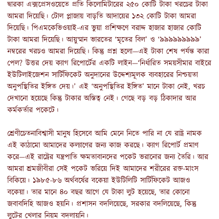
দ্বারকা এক্সপ্রেসওয়েতে প্রতি কিলোমিটারের ২৫০ কোটি টাকা খরচের টাকা
আমরা দিয়েছি। টোল প্লাজায় বাড়তি আদায়ের ১৩২ কোটি টাকা আমরা
দিয়েছি। পিএমকেভিওয়াই-এর ভুয়া প্রশিক্ষণে বরাদ্দ হাজার হাজার কোটি
টাকা আমরা দিয়েছি। আয়ুষ্মান ভারতের ‘মৃতের বিল’ ও ‘৯৯৯৯৯৯৯৯৯’
নম্বরের খরচও আমরা দিয়েছি। কিন্তু প্রশ্ন হলো—এই টাকা শেষ পর্যন্ত কারা
পেল? উত্তর দেয় ক্যাগ রিপোর্টের একটি লাইন—‘নির্ধারিত সময়সীমার বাইরে
ইউটিলাইজেশন সার্টিফিকেট অনুদানের উদ্দেশ্যমূলক ব্যবহারের নিশ্চয়তা
অনুপস্থিতির ইঙ্গিত দেয়।’ এই ‘অনুপস্থিতির ইঙ্গিত’ মানে টাকা নেই, খরচ
দেখানো হয়েছে কিন্তু টাকার অস্তিত্ব নেই। গেছে বড় বড় ঠিকাদার আর
কর্মকর্তার পকেটে।
শ্রেণীচেতনাবিশ্বাসী মানুষ হিসেবে আমি মেনে নিতে পারি না যে রাষ্ট্র নামক
এই কাঠামো আমাদের কল্যাণের জন্য কাজ করছে। ক্যাগ রিপোর্ট প্রমাণ
করে—এই রাষ্ট্রের যন্ত্রপাতি ক্ষমতাবানদের পকেট ভরানোর জন্য তৈরি। আর
আমরা শ্রমজীবীরা সেই পকেট ভরিয়ে দিই আমাদের শরীরের রক্ত-মাংস
বিকিয়ে। ১৯৮৫-৮৬ অর্থবর্ষের বকেয়া ইউটিলিটি সার্টিফিকেট আজও
বকেয়া। তার মানে ৪০ বছর আগে যে টাকা লুট হয়েছে, তার কোনো
জবাবদিহি আজও হয়নি। প্রশাসন বদলিয়েছে, সরকার বদলিয়েছে, কিন্তু
লুটের খেলার নিয়ম বদলায়নি।