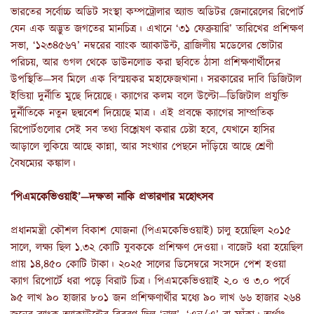
ভারতের সর্বোচ্চ অডিট সংস্থা কম্পট্রোলার অ্যান্ড অডিটর জেনারেলের রিপোর্ট
যেন এক অদ্ভুত জগতের মানচিত্র। এখানে ‘৩১ ফেব্রুয়ারি’ তারিখের প্রশিক্ষণ
সভা, ‘১২৩৪৫৬৭’ নম্বরের ব্যাংক অ্যাকাউন্ট, ব্রাজিলীয় মডেলের ভোটার
পরিচয়, আর গুগল থেকে ডাউনলোড করা ছবিতে ঠাসা প্রশিক্ষণার্থীদের
উপস্থিতি—সব মিলে এক বিস্ময়কর মহাফেজখানা। সরকারের দাবি ডিজিটাল
ইন্ডিয়া দুর্নীতি মুছে দিয়েছে। ক্যাগের কলম বলে উল্টো—ডিজিটাল প্রযুক্তি
দুর্নীতিকে নতুন ছদ্মবেশ দিয়েছে মাত্র। এই প্রবন্ধে ক্যাগের সাম্প্রতিক
রিপোর্টগুলোর সেই সব তথ্য বিশ্লেষণ করার চেষ্টা হবে, যেখানে হাসির
আড়ালে লুকিয়ে আছে কান্না, আর সংখ্যার পেছনে দাঁড়িয়ে আছে শ্রেণী
বৈষম্যের কঙ্কাল।
‘পিএমকেভিওয়াই’—দক্ষতা নাকি প্রতারণার মহোৎসব
প্রধানমন্ত্রী কৌশল বিকাশ যোজনা (পিএমকেভিওয়াই) চালু হয়েছিল ২০১৫
সালে, লক্ষ্য ছিল ১.৩২ কোটি যুবককে প্রশিক্ষণ দেওয়া। বাজেট ধরা হয়েছিল
প্রায় ১৪,৪৫০ কোটি টাকা। ২০২৫ সালের ডিসেম্বরে সংসদে পেশ হওয়া
ক্যাগ রিপোর্টে ধরা পড়ে বিরাট চিত্র। পিএমকেভিওয়াই ২.০ ও ৩.০ পর্বে
৯৫ লাখ ৯০ হাজার ৮০১ জন প্রশিক্ষণার্থীর মধ্যে ৯০ লাখ ৬৬ হাজার ২৬৪