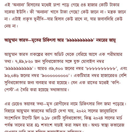
এই ‘অন্যান্য’ হিসাবের মধ্যেই চাপা পড়ে গেছে ৫৪ হাজার কোটি টাকার
বকেয়া ইউসি। কী ‘অন্যান্য’ খাতে টাকা গেছে? কেউ জানে না। মন্ত্রক জানে
না। এটাই প্রকৃত দুর্নীতি—যার হিসাব কেউ রাখে না, যার জবাবদিহি কেউ
নেয় না।
আয়ুষ্মান ভারত—মৃতের চিকিৎসা আর ‘৯৯৯৯৯৯৯৯৯৯’ নম্বরের জাদু
আয়ুষ্মান ভারত প্রকল্পের ক্যাগ অডিট থেকে বেরিয়ে আসে এক পরীমায়ার
তথ্য। ৭,৪৯,৮২০ জন সুবিধাভোক্তার সঙ্গে যুক্ত মোবাইল নম্বর
‘৯৯৯৯৯৯৯৯৯৯’। আরও ৩৯,৩০০ জনের নম্বর ‘৮৮৮৮৮৮৮৮৮৮’, এবং
৯৬,০৪৬ জনের নম্বর ‘৯০০০০০০০০০’। একটিমাত্র নম্বর হাজারেরও বেশি
সুবিধাভোক্তার জন্য ব্যবহার করা হয়েছে। যেন এক রাতের মধ্যেই ‘কপি-
পেস্ট’-এ তৈরি করা হয়েছে তথ্যভান্ডার।
এর চেয়েও ভয়াবহ তথ্য—মৃত রোগীদের নামে চিকিৎসার বিল জমা পড়েছে।
বিহারে আয়ুষ্মান ভারতের অডিটে দেখা যায়, ২০২২ সালের জানুয়ারিতে
সংশোধিত টার্গেট ছিল ৬.১৮ কোটি সুবিধাভোক্তা, কিন্তু ২০২৪ সালের মার্চ
পর্যন্ত তাদের মাত্র ৪১ শতাংশ যাচাই করা সম্ভব হয়। অথচ স্বাস্থ্য কভারেজ