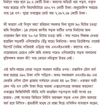
নির্মাণে খরচ হবে ১৮.২ কোটি টাকা। ক্যাগের অডিটে ধরা পড়ল, প্রকৃত
খরচ হয়েছে প্রতি কিলোমিটারে ২৫০.৭৭ কোটি টাকা—অনুমোদিত খরচের
প্রায় ১৪ গুণ। পুরো প্রকল্পের মোট ব্যয় ৭,২৮৭.২৯ কোটি টাকা।
কী কারণে এই বিপুল ব্যয়? হরিয়ানা সরকার বিনা মূল্যে ৯০ মিটার চওড়া
জমি দিয়েছিল। ১৪ লেনের জাতীয় সড়ক মাটির ওপর নির্মাণের জন্য
প্রয়োজন ছিল মাত্র ৭০-৭৫ মিটার চওড়া জমি। তার পরেও সিদ্ধান্ত নেওয়া
হয়েছিল সড়কটি এলিভেটেড (উঁচু করে) নির্মাণের। অথচ ডিটেইলড প্রজেক্ট
রিপোর্ট তৈরির প্রক্রিয়াই এড়িয়ে যায় এনএইচএআই। ক্যাগের প্রশ্ন—
প্রয়োজনের চেয়েও বেশি জমি থাকার পরেও এলিভেটেড সড়ক বানানোর
যুক্তিসঙ্গত কারণ কী? তার কোনো নথিভুক্ত উত্তর নেই।
এই অতি-ব্যয়ের বোঝা পড়বে সাধারণ যাত্রীর ওপর। প্রস্তাবিত টোল ধার্য
করা হয়েছে ২৯০ টাকা প্রতি গাড়িতে। অথচ সমান্তরাল এনএইচ-৪৮-এর
কেরকি দৌলা টোল প্লাজায় বর্তমানে নেওয়া হয় ৬০ টাকা। একজন যাত্রী
কেন পাঁচ গুণ বেশি টাকা দিয়ে দ্বারকা এক্সপ্রেসওয়ে ব্যবহার করবেন?
প্রকল্পের ফিজিবিলিটি স্টাডি দাবি করেছিল গড়পড়তা যাত্রী সংখ্যা ৫৫
হাজার। সেই সংখ্যার ভিত্তিতে নির্মিত ব্যয়বহুল সড়ক এখন টোল আদায়ে
ব্যর্থ হবে নিশ্চিত। শ্রমজীবী মানুষ যে রাস্তা দিয়ে প্রতিদিন যাতায়াত করেন,