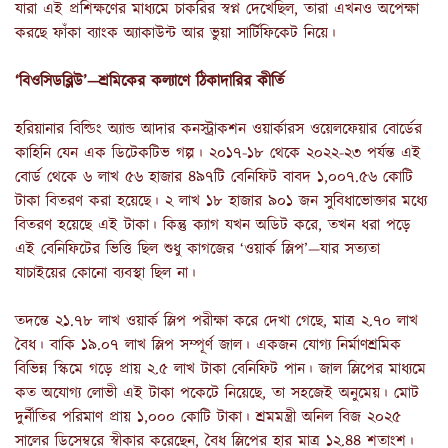
যারা এই প্রশিক্ষণের মাধ্যমে চাকরির স্বপ্ন দেখেছিল, তারা এখনও অপেক্ষা
করছে ফাঁকা ব্যাংক অ্যাকাউন্ট আর ভুয়া সার্টিফিকেট নিয়ে।
‘বিওসিডব্লিউ’—শ্রমিকের কল্যাণে ঠিকাদারির কীর্তি
হরিয়ানার বিল্ডিং অ্যান্ড আদার কনস্ট্রাকশন ওয়ার্কারস ওয়েলফেয়ার বোর্ডের
কাহিনি যেন এক ডিটেকটিভ গল্প। ২০১৭-১৮ থেকে ২০২২-২৩ পর্যন্ত এই
বোর্ড থেকে ৬ লাখ ৫৬ হাজার ৪৯৭টি বেনিফিট বাবদ ১,০০৭.৫৬ কোটি
টাকা বিতরণ করা হয়েছে। ২ লাখ ১৮ হাজার ৯০১ জন সুবিধাভোক্তার মধ্যে
বিতরণ হয়েছে এই টাকা। কিন্তু ক্যাগ যখন অডিট করে, তখন ধরা পড়ে
এই বেনিফিটের ভিত্তি ছিল শুধু কাগজের ‘ওয়ার্ক স্লিপ’—যার সত্যতা
যাচাইয়ের কোনো ব্যবস্থা ছিল না।
তদন্তে ২১.৭৮ লাখ ওয়ার্ক স্লিপ পরীক্ষা করে দেখা গেছে, মাত্র ২.৭০ লাখ
বৈধ। বাকি ১৯.০৭ লাখ স্লিপ সম্পূর্ণ জাল। একজন যোগ্য নির্মাণশ্রমিক
বিভিন্ন স্কিমে গড়ে প্রায় ২.৫ লাখ টাকা বেনিফিট পান। জাল স্লিপের মাধ্যমে
কত অযোগ্য লোভী এই টাকা পকেটে নিয়েছে, তা সহজেই অনুমেয়। মোট
দুর্নীতির পরিমাণ প্রায় ১,০০০ কোটি টাকা। শ্রমমন্ত্রী অনিল বিজ ২০২৫
সালের ডিসেম্বরে স্বীকার করেছেন, বৈধ স্লিপের হার মাত্র ১২.৪৪ শতাংশ।