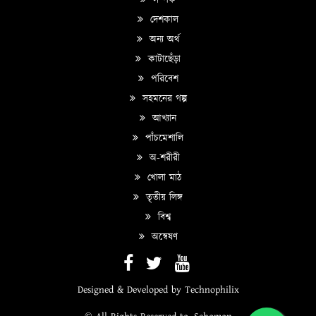
সম্পর্ক
দেশকাল
অন্য অর্থ
কাটাছেঁড়া
পরিবেশ
সহমনের গল্প
আখ্যান
পাঁচমেশালি
অ-শরীরী
খোলা মাঠ
তৃতীয় লিঙ্গ
বিশ্ব
অন্বেষণ
Designed & Developed by
Technophilix