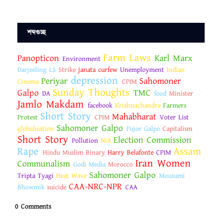
শব্দগুচ্ছ
Farm Laws
Panopticon
Karl Marx
Environment
Darjeeling LS
Strike
janata curfew
Unemployment
Indian
depression
Periyar
Sahomoner
Cinema
CPIM
Sunday Thoughts
Galpo
TMC
DA
food
Minister
Jamlo Makdam
facebook
Krishnachandra
Farmers
Short Story
Mahabharat
Protest
CPIM
Voter List
Sahomoner Galpo
globalisation
Pujor Galpo
Capitalism
Short Story
Election Commission
Pollution
NIA
Rape
Assam
Hindu Muslim Binary
Harry Belafonte
CPIM
Iran Women
Communalism
Godi Media
Morocco
Sahomoner Galpo
Tripta Tyagi
Heat Wave
Mousumi
CAA-NRC-NPR
Bhowmik
suicide
CAA
0 Comments