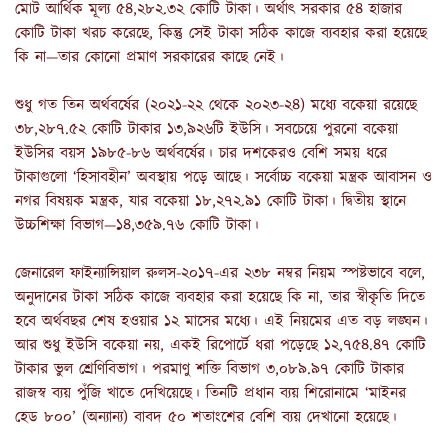
মোট আর্থিক মূল্য ৫৪,২৮২.৩২ কোটি টাকা। অর্থাৎ সরকার ৫৪ হাজার
কোটি টাকা খরচ করেছে, কিন্তু সেই টাকা সঠিক কাজে ব্যবহার করা হয়েছে
কি না—তার কোনো প্রমাণ সরকারের কাছে নেই।
শুধু গত তিন অর্থবর্ষের (২০২১-২২ থেকে ২০২৩-২৪) মধ্যে বকেয়া রয়েছে
৩৮,২৮৭.৫২ কোটি টাকার ১৩,৯২৬টি ইউসি। সবচেয়ে পুরনো বকেয়া
ইউসির বয়স ১৯৮৫-৮৬ অর্থবর্ষের। চার দশকেরও বেশি সময় ধরে
টাকাগুলো ‘হিসাবহীন’ অবস্থায় পড়ে আছে। সর্বোচ্চ বকেয়া মন্ত্রক আবাসন ও
নগর বিষয়ক মন্ত্রক, যার বকেয়া ১৮,২৭২.৯১ কোটি টাকা। দ্বিতীয় স্থানে
উচ্চশিক্ষা বিভাগ—১৪,৩৫৯.৭৬ কোটি টাকা।
জেনারেল ফাইন্যান্সিয়াল রুলস-২০১৭-এর ২৩৮ নম্বর নিয়ম স্পষ্টভাবে বলে,
অনুদানের টাকা সঠিক কাজে ব্যবহার করা হয়েছে কি না, তার স্বীকৃতি দিতে
হবে অর্থবছর শেষ হওয়ার ১২ মাসের মধ্যে। এই নিয়মের এত বড় লঙ্ঘন।
আর শুধু ইউসি বকেয়া নয়, একই রিপোর্টে ধরা পড়েছে ১২,৭৫৪.৪৭ কোটি
টাকার ভুল শ্রেণিবিভাগ। পরমাণু শক্তি বিভাগ ৩,০৮৯.৯৭ কোটি টাকার
রাজস্ব ব্যয় পুঁজি খাতে দেখিয়েছে। তিনটি প্রধান ব্যয় শিরোনামে ‘মাইনর
হেড ৮০০’ (অন্যান্য) বাবদ ৫০ শতাংশের বেশি ব্যয় দেখানো হয়েছে।