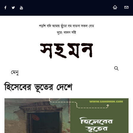
পড়শি যদি আমায় ছুঁতো যম যাতনা সকল যেত
দূরে: লালন সাঁই
মেনু
হিসেবের ভূতের দেশে