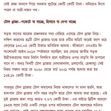
সেই রাস্তা বানাতে গিয়ে সরকার লুটেছে কোটি কোটি টাকা। বানিয়েও দিতে
পারল না যাত্রী-বান্ধব পথ।
টোল প্লাজা—পকেটে যা যাচ্ছে, হিসাবে যা দেখা যাচ্ছে
সড়ক খাতের আরেক চাঞ্চল্যকর তথ্য বেরিয়ে এসেছে টোল প্লাজা নিয়ে।
দক্ষিণ ভারতের ৪১টি টোল প্লাজার মধ্যে মাত্র ৫টির অডিট করেই ক্যাগ ধরে
ফেলেছে ১৩২.০৫ কোটি টাকার অতিরিক্ত আদায়। কীভাবে? এনএইচ ফি
সংশোধনী আইন-২০১৩ স্পষ্টভাবে বলেছিল, চার লেনের জাতীয় সড়ক
উন্নীতকরণের সময় নির্মাণ বিলম্বিত হলে যাত্রীদের ওপর বাড়তি ফি চাপানো
যাবে না। অথচ তিনটি টোল প্লাজায় (নাথাভালাসা, চালাগেরি, হেব্বালু) সেই
নিয়ম লঙ্ঘন করে মে ২০২০ থেকে মার্চ ২০২১ পর্যন্ত আদায় করা হয়
১২৪.১৮ কোটি টাকা।
পারানুর টোল প্লাজায় টোল কমানোর নিয়ম থাকলেও তা মানা হয়নি, আর
মাদপাম টোল প্লাজায় প্রতি বছর বাড়তি হারে টোল আদায় করা হয়েছে। এই
দুই প্লাজায় জমা পড়ে আরও ৭.৮৭ কোটি টাকা। এর বাইরে ব্রিটিশ আমলে
১৯৫৪ সালে তৈরি একটি সেতুর ওপর অবৈধভাবে টোল আদায়ের ঘটনাও