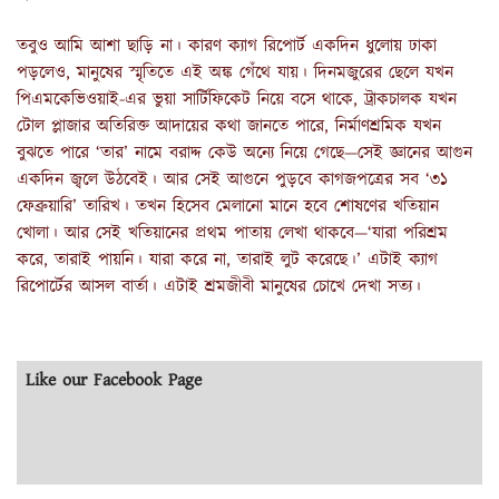
তবুও আমি আশা ছাড়ি না। কারণ ক্যাগ রিপোর্ট একদিন ধুলোয় ঢাকা
পড়লেও, মানুষের স্মৃতিতে এই অঙ্ক গেঁথে যায়। দিনমজুরের ছেলে যখন
পিএমকেভিওয়াই-এর ভুয়া সার্টিফিকেট নিয়ে বসে থাকে, ট্রাকচালক যখন
টোল প্লাজার অতিরিক্ত আদায়ের কথা জানতে পারে, নির্মাণশ্রমিক যখন
বুঝতে পারে ‘তার’ নামে বরাদ্দ কেউ অন্যে নিয়ে গেছে—সেই জ্ঞানের আগুন
একদিন জ্বলে উঠবেই। আর সেই আগুনে পুড়বে কাগজপত্রের সব ‘৩১
ফেব্রুয়ারি’ তারিখ। তখন হিসেব মেলানো মানে হবে শোষণের খতিয়ান
খোলা। আর সেই খতিয়ানের প্রথম পাতায় লেখা থাকবে—‘যারা পরিশ্রম
করে, তারাই পায়নি। যারা করে না, তারাই লুট করেছে।’ এটাই ক্যাগ
রিপোর্টের আসল বার্তা। এটাই শ্রমজীবী মানুষের চোখে দেখা সত্য।
Like our Facebook Page