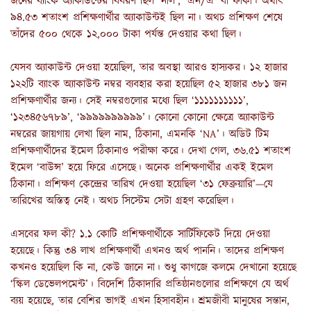
জনের ব্যাংক অ্যাকাউন্টের বিবরণ ছিল ‘নাল’, ‘এন/এ’ বা ফাঁকা। অর্থাৎ
৯৪.৫৩ শতাংশ প্রশিক্ষণার্থীর অ্যাকাউন্টই ছিল না। অথচ প্রশিক্ষণ শেষে
তাঁদের ৫০০ থেকে ১২,০০০ টাকা পর্যন্ত দেওয়ার কথা ছিল।
যেসব অ্যাকাউন্ট দেওয়া হয়েছিল, তার অবস্থা আরও হাস্যকর। ১২ হাজার
১২২টি ব্যাংক অ্যাকাউন্ট নম্বর ব্যবহার করা হয়েছিল ৫২ হাজার ৩৮১ জন
প্রশিক্ষণার্থীর জন্য। সেই নম্বরগুলোর মধ্যে ছিল ‘১১১১১১১১১১’,
‘১২৩৪৫৬৭৮৯’, ‘৯৯৯৯৯৯৯৯৯৯’। কোনো কোনো ক্ষেত্রে অ্যাকাউন্ট
নম্বরের জায়গায় লেখা ছিল নাম, ঠিকানা, এমনকি ‘NA’। অডিট টিম
প্রশিক্ষণার্থীদের ইমেল ঠিকানাও পরীক্ষা করে। দেখা গেল, ৩৬.৫১ শতাংশ
ইমেল ‘বাউন্স’ হয়ে ফিরে এসেছে। অনেক প্রশিক্ষণার্থীর একই ইমেল
ঠিকানা। প্রশিক্ষণ কেন্দ্রের তারিখ দেওয়া হয়েছিল ‘৩১ ফেব্রুয়ারি’—যে
তারিখের অস্তিত্ব নেই। অথচ সিস্টেম সেটা গ্রহণ করেছিল।
এসবের ফল কী? ১.১ কোটি প্রশিক্ষণার্থীকে সার্টিফিকেট দিয়ে দেওয়া
হয়েছে। কিন্তু ৩৪ লাখ প্রশিক্ষণার্থী এখনও অর্থ পাননি। তাদের প্রশিক্ষণ
কখনও হয়েছিল কি না, কেউ জানে না। শুধু কাগজে কলমে দেখানো হয়েছে
‘স্কিল ডেভেলপমেন্ট’। বিদেশি ঠিকাদারি প্রতিষ্ঠানগুলোর প্রশিক্ষণে যে অর্থ
ব্যয় হয়েছে, তার বেশির ভাগই এখন হিসাবহীন। শ্রমজীবী মানুষের সন্তান,