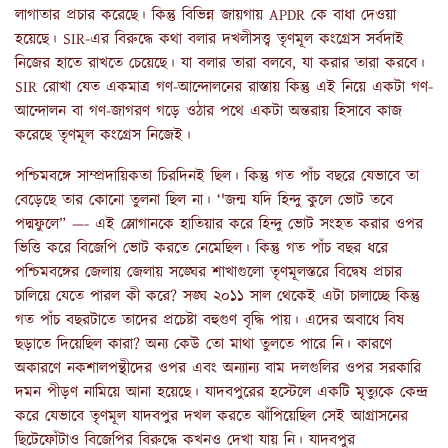
লাগাতার প্রচার করেছে। কিন্তু বিভিন্ন জায়গায় APDR কে বাধা দেওয়া
হয়েছে। SIR-এর বিরুদ্ধে কথা বলার দখলীসত্ত্ব তৃণমূল কংগ্রেস সর্বদাই
নিজের হাতে রাখতে চেয়েছে। যা বলার তারা বলবে, যা করার তারা করবে।
SIR রোখা যেত একমাত্র গণ-আন্দোলনের রাস্তায় কিন্তু এই নিয়ে একটা গণ-
আন্দোলন বা গণ-জাগরণ গড়ে ওঠার পথে একটা অন্তরায় হিসাবে কাজ
করেছে তৃণমূল কংগ্রেস নিজেই।
পশ্চিমবঙ্গে সাম্প্রদায়িকতা চিরদিনই ছিল। কিন্তু গত পাঁচ বছরে যেভাবে তা
বেড়েছে তার কোনো তুলনা ছিল না। ‘'জন্ম যদি হিন্দু কুলে ভোট তবে
পদ্মফুলে” —- এই স্লোগানকে হাতিয়ার করে হিন্দু ভোট সংহত করার ওপর
ভিত্তি করে বিজেপি ভোট করতে নেমেছিল। কিন্তু গত পাঁচ বছর ধরে
পশ্চিমবঙ্গের জেলায় জেলায় সঙ্ঘের শাখাগুলো তৃণমূলস্তরে বিদ্বেষ প্রচার
চালিয়ে যেতে পারল কী করে? সঙ্ঘ ২০১১ সাল থেকেই এটা চালাচ্ছে কিন্তু
গত পাঁচ বছরটাতে তাদের প্রচেষ্টা বহুগুণ বৃদ্ধি পায়। এদের অবাধে বিষ
ছড়াতে দিয়েছিল কারা? অন্য কেউ তো মাথা তুলতে পারে নি। কারণে
অকারণে নকশালপন্থীদের ওপর এবং অন্যান্য বাম দলগুলির ওপর সরকারি
দমন পীড়ণ নামিয়ে আনা হয়েছে। যাদবপুরের হস্টেলে একটি মৃত্যুকে কেন্দ্র
করে যেভাবে তৃণমূল যাদবপুর দখল করতে ঝাঁপিয়েছিল সেই আগ্রাসনের
ছিটেফোঁটাও বিজেপির বিরুদ্ধে কখনও দেখা যায় নি। যাদবপুর