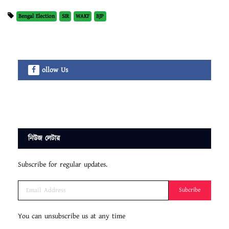
Bengal Election
SIR
WAKF
BJP
ollow Us
নিউজ লেটার
Subscribe for regular updates.
Subcribe
You can unsubscribe us at any time