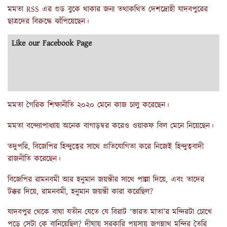
মমতা RSS এর গুড বুকে থাকার জন্য তথাকথিত দেশদ্রোহী যাদবপুরের
ছাত্রদের বিরুদ্ধে ঝাঁপিয়েছেন।
Like our Facebook Page
মমতা গৈরিক শিক্ষানীতি ২০২০ মেনে কাজ চালু করেছেন।
মমতা বন্দ্যোপাধ্যায় অনেক বাগাড়ম্বর করেও ওয়াকফ বিল মেনে নিয়েছেন।
তদুপরি, বিজেপির হিন্দুত্বের সাথে প্রতিযোগিতা করে নিজেই হিন্দুত্ববাদী
রাজনীতি করেছেন।
বিজেপির রামনবমী আর হনুমান জয়ন্তীর সাথে পাল্লা দিয়ে, এবং তাদের
টক্কর দিয়ে, রামনবমী, হনুমান জয়ন্তী কারা করেছিল?
যাদবপুর থেকে বাঘা যতীন যেতে যে বিরাট ‘ভারত মাতা’র মন্দিরটা চোখে
পড়ে সেটা কে বানিয়েছিল? দীঘায় সরকারি পয়সায় জগন্নাথ মন্দির তৈরি