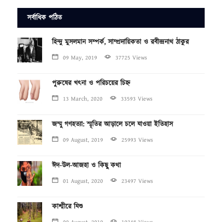
সর্বাধিক পঠিত
হিন্দু মুসলমান সম্পর্ক, সাম্প্রদায়িকতা ও রবীন্দ্রনাথ ঠাকুর
09 May, 2019
37725 Views
পুরুষের খৎনা ও পরিচয়ের চিহ্ন
13 March, 2020
33593 Views
জম্মু গণহত্যা: স্মৃতির আড়ালে চলে যাওয়া ইতিহাস
09 August, 2019
25993 Views
ঈদ-উল-আজহা ও কিছু কথা
01 August, 2020
23497 Views
কাশ্মীরে যিশু