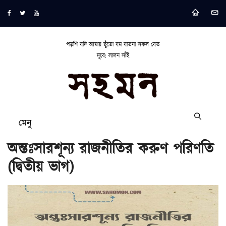
পড়শি যদি আমায় ছুঁতো যম যাতনা সকল যেত
দূরে: লালন সাঁই
মেনু
অন্তঃসারশূন্য রাজনীতির করুণ পরিণতি
(দ্বিতীয় ভাগ)