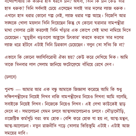
বন্দ্যোপাধ্যায় কি কারুর হাত ধরতে চান? অথবা, তিনি কি চান কেউ তার
হাত ধরুক? তিনি সর্বদাই চেয়ে এসেছেন সবাই তার দলের ল্যাজ ধরুক।
এখানে হাত ধরার কোনো গল্প নেই, ল্যাজ ধরার গল্প আছে। বিজেপি আর
সঙ্ঘকে খোলা ময়দান তিনি দিয়েছেন কিন্তু যে কোনো ঘরানার বামপন্থীরা
মাথা তোলার চেষ্টা করলেই তিনি খাঁড়ার এক কোপে সেই মাথা নামিয়ে দিতে
চেয়েছেন। ‘মুন্ডুহীন ধড়গুলো আহ্লাদে চিৎকার’ করতে করতে তার দলের
ল্যাজ ধরে হাঁটবে এটাই তিনি চিরকাল চেয়েছেন। বলুন তো সত্যি কি না?
এভাবে কি কোনো ফ্যাসিবিরোধী ঐক্য হয়? কেউ করে দেখিয়ে দিক। আমি
তাকে তিনবার লাল সেলাম জানিয়ে ফটোফ্রেমে বাঁধিয়ে রেখে দেব।
(চলবে)
পুনশ্চ —- আমার আর এক বন্ধু আমাকে জিজ্ঞাসা করেছে আমি কি শুধু
দক্ষিণপন্থীদের নিয়েই লিখব নাকি বামপন্থীদের নিয়েও লিখব! আমি বলেছি,
সবাইকে নিয়েই লিখব। নিজেকে নিয়েও লিখব। এই লেখা কাউকেই ছাড়
দেবে না। সমালোচনা যেমন চলবে আত্মসমালোচনাও চলবে। দৌড়াদৌড়ি,
প্রজেক্টিভ কর্মসূচি বরং কম হোক। বেশি করে হোক যা হয় না, আত্ম-মন্থন,
আত্ম-আলোচনা। নতুন রাজনীতি গড়ে তোলার ভিত্তিভূমি এটাই। এটাই আজ
সময়ের দাবি।