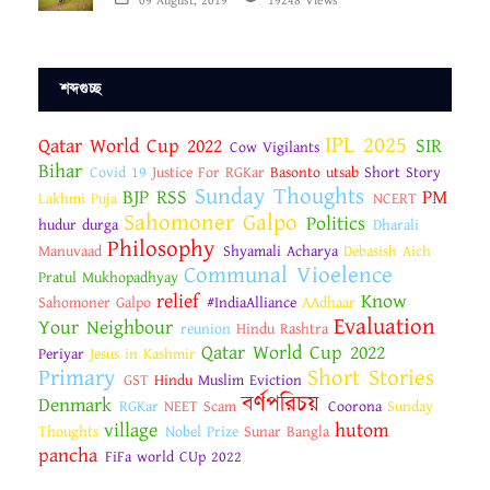
09 August, 2019
19248 Views
শব্দগুচ্ছ
IPL 2025
Qatar World Cup 2022
SIR
Cow Vigilants
Bihar
Covid 19
Justice For RGKar
Basonto utsab
Short Story
Sunday Thoughts
BJP RSS
PM
Lakhmi Puja
NCERT
Sahomoner Galpo
Politics
hudur durga
Dharali
Philosophy
Manuvaad
Shyamali Acharya
Debasish Aich
Communal Vioelence
Pratul Mukhopadhyay
relief
Know
Sahomoner Galpo
#IndiaAlliance
AAdhaar
Evaluation
Your Neighbour
reunion
Hindu Rashtra
Qatar World Cup 2022
Periyar
Jesus in Kashmir
Primary
Short Stories
GST
Hindu
Muslim Eviction
বর্ণপরিচয়
Denmark
RGKar
NEET Scam
Coorona
Sunday
village
hutom
Thoughts
Nobel Prize
Sunar Bangla
pancha
FiFa world CUp 2022