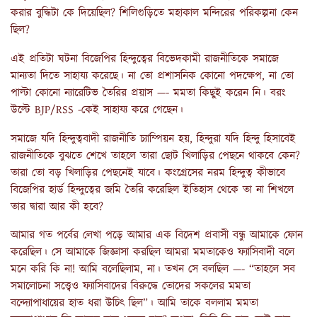
করার বুদ্ধিটা কে দিয়েছিল? শিলিগুড়িতে মহাকাল মন্দিরের পরিকল্পনা কেন
ছিল?
এই প্রতিটা ঘটনা বিজেপির হিন্দুত্বের বিভেদকামী রাজনীতিকে সমাজে
মান্যতা দিতে সাহায্য করেছে। না তো প্রশাসনিক কোনো পদক্ষেপ, না তো
পাল্টা কোনো ন্যারেটিভ তৈরির প্রয়াস —- মমতা কিছুই করেন নি। বরং
উল্টে BJP/RSS -কেই সাহায্য করে গেছেন।
সমাজে যদি হিন্দুত্ববাদী রাজনীতি চ্যাম্পিয়ন হয়, হিন্দুরা যদি হিন্দু হিসাবেই
রাজনীতিকে বুঝতে শেখে তাহলে তারা ছোট খিলাড়ির পেছনে থাকবে কেন?
তারা তো বড় খিলাড়ির পেছনেই যাবে। কংগ্রেসের নরম হিন্দুত্ব কীভাবে
বিজেপির হার্ড হিন্দুত্বের জমি তৈরি করেছিল ইতিহাস থেকে তা না শিখলে
তার দ্বারা আর কী হবে?
আমার গত পর্বের লেখা পড়ে আমার এক বিদেশ প্রবাসী বন্ধু আমাকে ফোন
করেছিল। সে আমাকে জিজ্ঞাসা করছিল আমরা মমতাকেও ফ্যাসিবাদী বলে
মনে করি কি না! আমি বলেছিলাম, না। তখন সে বলছিল —- “তাহলে সব
সমালোচনা সত্ত্বেও ফ্যাসিবাদের বিরুদ্ধে তোদের সকলের মমতা
বন্দ্যোপাধায়ের হাত ধরা উচিৎ ছিল”। আমি তাকে বললাম মমতা