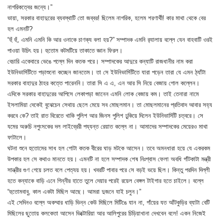
নাগরিকত্বের জন্যে।”
ভায়া, সরকার বাহাদুরের ব্যবস্থাটি তো জব্বর! ছিলেম নাগরিক, হলেম শরণার্থী! কার মাথা থেকে বের
হল এমনটি?
“হুঁ হুঁ, এমনি এমনি কি আর ওনাকে চাণক্য বলা হয়?” সম্পাদক এমনি র‍্যালায় বল্লে যেন বাহবাটি ওরই
পাওয়া উচিৎ হয়। হুতোম কটমটিয়ে তাকাতে জ্ঞান ফিরল।
বেচারি একেবারে ভেঙে পল্লে দিন কতক পরে। সম্পাদকের আদুরে কন্যাটি রাজধানীর নাম করা
ইউনিভার্সিটিতে পড়াশুনো কচ্ছেন জানতেম। তা সে ইউনিভার্সিটিতে যারা পড়েন তারা যে এমন ঠ্যাঁটা
সরকার বাহাদুর ঠাহর কত্তে পারেননি। তারা সি এ এ, এন আর সি নিয়ে বেজায় গোল কল্লেন।
এদিকে সরকার বাহাদুরের আপিসে লেকাপড়া জানেন এমনি লোক বেজায় কম। তাই তেনারা নামে
ইসলামিয়া দেকেই বুঝেচেন সেথায় ছেলে মেয়ে সব মোছলমান। তা মোছলমানের প্রতিবাদ আবার সহ্য
করবে কে? তাই রাত বিরেতে খাকি পুলিশ আর জিনস পুলিশ ঢুকিয়ে দিলেন ইউনিভার্সিটি চত্বরে। সে
যমের অরুচি নপুংসকের দল লাইব্রেরী পয্যন্ত রেয়াত কল্লে না। আমাদের সম্পাদকের মেয়েরও মাথা
ফাটালে।
ঘটনা শুনে হুতোমের সাধ হল গোটা কতক বীরের ঘাড় মটকে আসেন। তবে অমনধারা হয়ে যে একরকম
উপকার হল সে কথাও মানতে হয়। এমনটি না হলে সম্পাদক শেষ নিঃশ্বাস ফেলা অবধি গাঁটকাটা মন্ত্রী
সান্ত্রীর গুণ গেয়ে চলত বলে পেত্যয় হয়। খবরটি পাবার পরে সে বড়ই ভয়ে ছিল। কিন্তু পরদিন দিল্লী
হতে কন্যাকে বাড়ি এনে গিন্নীর হাতে তুলে দেয়ার পরেই রয়েল বেঙ্গল টাইগার হতে চাইলে। বল্লে
“হুতোমবাবু, কাল একটা মিছিল আছে। আমরা দুজনে যাই চলুন।”
এই সেদিনও বল্লে অকম্মার ধাড়ি ভিন্ন কেউ মিছিলে মিটিঙে যান না, গাঁয়ের যত আঁটকুড়ির ব্যাটা বেটি
মিছিলের ছুতোয় কলকেতা আসেন ভিক্টোরিয়া আর আলিপুরের চিড়িয়াখানা দেখবেন বলে! একন নিজেই