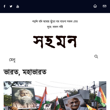
পড়শি যদি আমায় ছুঁতো যম যাতনা সকল যেত
দূরে: লালন সাঁই
মেনু
ভারত, মহাভারত