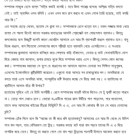
সে তো টিভিতে বল্লে বাছাধন। সত্যি কথাটি আমায় বলো দিকি?
সম্পাদক লাজুক হেসে বল্লে “সত্যি কথাই বলেছি। তবে কিনা শাস্ত্রে বলেছে অপ্রিয় সত্যি বলতে
নেই। তাই অ্যাদ্দিন ওসব বলিনি। এখন ওসব শুনে রাগ করবে না এমন লোক তৈরি হয়েছে, তাই বলছি
আর কি।”
এত সহজে ছেড়ে দেবেন, হুতোম সে বান্দা নন। সম্পাদককে চেপে ধত্তে হল। তকন লজ্জার মাথা খেয়ে
বল্লে সে পয়লা দিনেই জানত সরকার বাহাদুরের আসলি প্রোজেক্ট হল মোছলমান খ্যাদাও। কিন্তু
কলকেতায় বসে কিচ্চুটি বলেনি কারণ ভেবেচিল আসামে এন আর সি ব্যাপারটি বাঙাল খ্যাদাও হবে। বাবু
নিজে বাঙাল, বাপ পিতেমো দেশভাগের কালে শ্রীহট্ট হতে খ্যাদানি খেয়ে এসেছিলেন। এ সওয়ায়
সম্পাদকের জন্মদাতা আসামে বাণিজ্য করে পেল্লায় বাড়ি হাঁকালেন, তেনার দু ভাই সেনাবাহিনীতে যোগ
দিয়ে বেজায় নাম কল্লেন, রূপার চামচে মুকে দিয়ে সম্পাদক ধরায় এলে। কিন্তু সেসব কোন জম্মের
কথা। সম্পাদকের বক্তব্য সে যুগে যে বাঙালের দল আসামে আসেন তেনারা সব শিক্ষিত সাধুপুরুষ,
এদেশের ইকোনমিতে কন্ট্রিবিউট করেচেন। একুনো যারা আসচে সব চাষাভুষোর দল। অসমিয়ারা যে
বলচে তারা এসে অসমিয়া ভাষা, সংস্কৃতির গুষ্টি উদ্ধার কচ্ছে সে মিছে কথা নয়। ও ব্যাটাদের না
ঝ্যাঁটালে আসাম বাঁচে কী উপায়?
হুতোমের সুবিধে এই যে তিনি অশরীরী। রেগে সম্পাদকের ঘাড়টি মটকে দিলেও সে টু শব্দটি কত্তে পারবে
না। তেড়ে গাল দেয়াও চলে। বেহায়া ভণ্ডটিকে গায়ের ঝাল মিটিয়ে গাল পাড়লেম, পরে শুধোলেম,
তালে বলচ আসামের বাইরের হিঁদুরা নিশ্চিন্দি? সি এ এ, এন আর সি কোথায় কী হল সে খবরে তেনাদের
ঘন্টা?
সম্পাদক ঢোঁক গিলে বলে কি “আজ্ঞে তা কী করে বলি হুতোমবাবু? আসামের এন আর সি থেকে যে উনিশ
লাখ বাদ পড়ল, তার বেশিরভাগ তো হিন্দু। সরকার বলছে বটে যারা বাদ পড়বে তাদের সি এ এ দিয়ে
নাগরিক করে নেবে। কিন্তু তা করতে গেলে তো বাদ পড়া হিন্দুদের শরণার্থী হিসাবে আবেদন করতে হবে