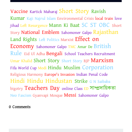
Short Story
Vaccine
Ravish
Kartick Maharaj
Kumar
Kaji Najrul Islam
Environmental Crisis
local train
love
SC ST OBC
Mann Ki Baat
jihad
Left Resurgence
Short
Rajasthan
National Emblem
Story
Sahomoner Galpo
Effect on
Land Rights
Left Politics
Marxist
Economy
British
Sahomoner Galpo
TMC
Amar De
Rule
Bengali
Eid Ul Adha
School Teachers Recruitment
Marxism
Short Story
Umar Khalid
Short Story
BJP
Corporation
Hindu Muslim
Fifa World Cup
Modi
Religious Harmony
Europe's Invasion
Indian Penal Code
Hindi Hindu Hindustan
Strike
G N Saibaba
Teachers Day
সাম্প্রদায়িকতা
bigotry
online Class
ED
Messi
Neo Fascism
Gyanvapi Mosque
Sahomoner Galpo
0 Comments