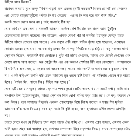
মিছিলে যাবে কিরকম?
বাছাধন অসহায় মুখে বল্লে “বিপদে পড়েছি বলে এরকম হ্যাটা করছেন? নিজের চোখেই তো দেখলেন
এরা নেহাত ছাত্রছাত্রীদের পর্যন্ত কি মার মেরেছে। এরপর কি আর ঘরে বসে থাকা উচিৎ?”
কথাটি ফেলে দেয়ার মতন নয়। তাই যাওয়াই ঠিক হল।
যেয়ে দেখি সে এক মেলা। সকলেই আচেন। এদিকে বেশি ইংরেজি কম বাংলা জানা টুকটুকে
ছেলেমেয়েরা ডিলান সায়েবের গান গাইচেন, ওদিকে বোরখা পরা মা জননীরা ইয়াব্বড় ফেস্টুন হাতে
মিছিলে হাঁটতে তোয়ের হয়ে আচেন। এক বাবুকে দেখি বয়সে খানিক কুঁজো হয়ে পড়েচেন, এসেছেন
জোয়ান মেয়ের হাত ধরে। আরেক বাবু দুধের দাঁত না পড়া শিশুটিকে ঘাড়ে চড়িয়ে। বাবু সকলের সাথে
স্লোগান দিচ্চেন, সন্তানটি গলা মেলাচ্চে। ধুতি পরা মাষ্টার দেখলেম, আবার এক মৌলবী দেখলেম এক
কোণে নমাজ আদা কচ্ছেন, গুরু গোবিন্দ সিং এর এক ভক্তও পোস্টার বিলি করে বেড়াচ্চেন। সম্পাদককে
ফিসফিসিয়ে শুধোলেম, এ চত্বরে তো অনেক দল। আমরা কার দলে? সে জবাব দেয়ার ফুরসত পেলে
না। একটি দাড়িওলা তথাপি কচি ছেলে আমাদের মৃদু ধমকে দুটি হিজাব পরা বালিকার পেছনে দাঁড় করিয়ে
দিলে। “লাইন দিন, লাইন দিন। মিছিল শুরু হচ্ছে।”
মেয়ে দুটি বেজায় লাজুক। তাদের স্লোগান পথের কুনো বেংটিও শুনতে পায় না এমনি দশা। আমি আর
সম্পাদক কিনা ইন্টেলেকচুয়াল, আমরা স্লোগান দিলে ধোপা নাপিত বন্ধ হবার ভয়। কে বন্ধ করবেন সে
কথা ভিন্ন। তবে আমাদের পিছনেই একজন শ্বেতশ্মশ্রু নিয়ে বিরাজ কচ্ছেন ও গলার শির ফুলিয়ে
আমাদের ফাঁক ঢেকে দিচ্চেন। বোধ হল মেথর কি কুলি হবেন, বয়স হুতোমের অধিক হলেও আশ্চয্যি
নয়।
চলতে চলতে কখন যে মিছিলের তাল বদলে যাচ্চে টের পাচ্ছি নে। কোথায় ঢোল বাজচে, কোথায় কেবল
তালি ক্রমে ঠাহর করা অসাধ্য হল, দেখলেম সম্পাদকও দিব্য স্লোগান দিচ্চে। শেষে ধোপদুরস্ত চৌদ্দ
পুরুষের নাক কেটে হুতোমও প্রতিবাদী হওয়াই সাব্যস্ত কল্লেন।