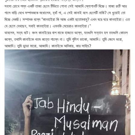
সহসা চোখে পল্ল একটি তাজা ছেলে টিভিতে শোনা সেই আজাদি স্লোগানটি দিচ্চে। মাজা রংটি আর
গালে দাড়ি দেখে সম্পাদককে শুধোলেম, হ্যাঁ গা, এ সেই কানাই বলে ছেলেটি নাকি? সে ধুয়োই তো
দিচ্চে দেকচি। সম্পাদক বল্লে “কানহাইয়া কি আজ একটা হুতোমবাবু? এখন ঘরে ঘরে কানহাইয়া। এত
যে ছেলে দেখছেন, সবাই কানহাইয়া। এমনকি মেয়েরাও কানহাইয়া।”
ভাবলেম, সত্য বটে। কংস কানাইয়ের বাপ মাকে হাজতে ভল্লে, যতগুলি সন্তান হল ততগুলি কোতল
কল্লে, তথাপি কানাইকে খতম কত্তে পাল্লে না। তুমি পুলিশ ডাকো, আজাদি। তুমি জেলে ভরো,
আজাদি। তুমি ডান্ডা মারো, আজাদি। কানাইকে আটকায়, কার সাধ্যি?