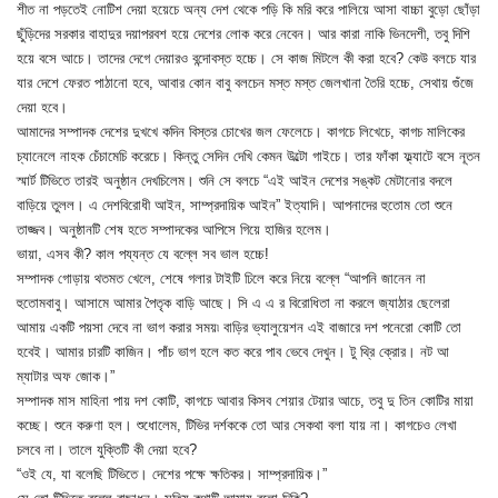
শীত না পড়তেই নোটিশ দেয়া হয়েচে অন্য দেশ থেকে পড়ি কি মরি করে পালিয়ে আসা বাচ্চা বুড়ো ছোঁড়া
ছুঁড়িদের সরকার বাহাদুর দয়াপরবশ হয়ে দেশের লোক করে নেবেন। আর কারা নাকি ভিনদেশী, তবু দিশি
হয়ে বসে আচে। তাদের দেগে দেয়ারও বন্দোবস্ত হচ্চে। সে কাজ মিটলে কী করা হবে? কেউ বলচে যার
যার দেশে ফেরত পাঠানো হবে, আবার কোন বাবু বলচেন মস্ত মস্ত জেলখানা তৈরি হচ্চে, সেথায় গুঁজে
দেয়া হবে।
আমাদের সম্পাদক দেশের দুখখে কদিন বিস্তর চোখের জল ফেলেচে। কাগচে লিখেচে, কাগচ মালিকের
চ্যানেলে নাহক চেঁচামেচি করেচে। কিন্তু সেদিন দেখি কেমন উল্টো গাইচে। তার ফাঁকা ফ্ল্যাটে বসে নূতন
স্মার্ট টিভিতে তারই অনুষ্ঠান দেখচিলেম। শুনি সে বলচে “এই আইন দেশের সঙ্কট মেটানোর বদলে
বাড়িয়ে তুলল। এ দেশবিরোধী আইন, সাম্প্রদায়িক আইন” ইত্যাদি। আপনাদের হুতোম তো শুনে
তাজ্জব। অনুষ্ঠানটি শেষ হতে সম্পাদকের আপিসে গিয়ে হাজির হলেম।
ভায়া, এসব কী? কাল পয্যন্ত যে বল্লে সব ভাল হচ্চে!
সম্পাদক গোড়ায় থতমত খেলে, শেষে গলার টাইটি ঢিলে করে নিয়ে বল্লে “আপনি জানেন না
হুতোমবাবু। আসামে আমার পৈতৃক বাড়ি আছে। সি এ এ র বিরোধিতা না করলে জ্যাঠার ছেলেরা
আমায় একটি পয়সা দেবে না ভাগ করার সময়৷ বাড়ির ভ্যালুয়েশন এই বাজারে দশ পনেরো কোটি তো
হবেই। আমার চারটি কাজিন। পাঁচ ভাগ হলে কত করে পাব ভেবে দেখুন। টু থ্রি ক্রোর। নট আ
ম্যাটার অফ জোক।”
সম্পাদক মাস মাহিনা পায় দশ কোটি, কাগচে আবার কিসব শেয়ার টেয়ার আচে, তবু দু তিন কোটির মায়া
কচ্ছে। শুনে করুণা হল। শুধোলেম, টিভির দর্শককে তো আর সেকথা বলা যায় না। কাগচেও লেখা
চলবে না। তালে যুক্তিটি কী দেয়া হবে?
“ওই যে, যা বলেছি টিভিতে। দেশের পক্ষে ক্ষতিকর। সাম্প্রদায়িক।”