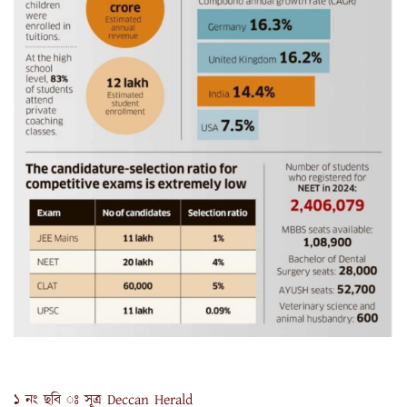
১ নং ছবি ঃ সূত্র Deccan Herald