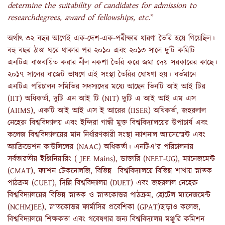
determine the suitability of candidates for admission to
researchdegrees, award of fellowships, etc.
”
অর্থাৎ ৩২ বছর আগেই এক-দেশ-এক-পরীক্ষার ধারণা তৈরি হয়ে গিয়েছিল।
বহু বছর ঠাণ্ডা ঘরে থাকার পর ২০১০ এবং ২০১৩ সালে দুটি কমিটি
এনটিএ বাস্তবায়িত করার নীল নকশা তৈরি করে জমা দেয় সরকারের কাছে।
২০১৭ সালের বাজেট ভাষণে এই সংস্থা তৈরির ঘোষণা হয়। বর্তমানে
এনটিএ পরিচালন সমিতির সদস্যদের মধ্যে আছেন তিনটি আই আই টির
(IIT) অধিকর্তা, দুটি এন আই টি (NIT) দুটি এ আই আই এম এস
(AIIMS), একটি আই আই এস ই আরের (IISER) অধিকর্তা, জহরলাল
নেহেরু বিশ্ববিদ্যালয় এবং ইন্দিরা গান্ধী মুক্ত বিশ্ববিদ্যালয়ের উপাচার্য এবং
কলেজ বিশ্ববিদ্যালয়ের মান নির্ধারণকারী সংস্থা ন্যাশনাল অ্যাসেস্মেন্ট এবং
অ্যাক্রিডেশন কাউন্সিলের (NAAC) অধিকর্তা। এনটিএ’র পরিচালনায়
সর্বভারতীয় ইঞ্জিনিয়ারিং ( JEE Mains), ডাক্তারি (NEET-UG), ম্যানেজমেন্ট
(CMAT), ফ্যাশন টেকনোলজি, বিভিন্ন বিশ্ববিদ্যালয়ে বিভিন্ন শাখায় স্নাতক
পাঠক্রম (CUET), দিল্লি বিশ্ববিদ্যালয় (DUET) এবং জহরলাল নেহেরু
বিশ্ববিদ্যালয়ের বিভিন্ন স্নাতক ও স্নাতকোত্তর পাঠক্রম, হোটেল ম্যানেজমেন্ট
(NCHMJEE), স্নাতকোত্তর ফার্মাসির প্রবেশিকা (GPAT)ছাড়াও কলেজ,
বিশ্ববিদ্যালয়ে শিক্ষকতা এবং গবেষণার জন্য বিশ্ববিদ্যালয় মঞ্জুরি কমিশন