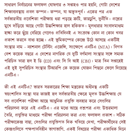
সাধারণ নির্বাচনের ফলাফল ঘোষণার ৩ সপ্তাহও পার হয়নি, গোটা দেশের
শিক্ষাব্যবস্থায় প্রবল কম্পন। কম্পন, যা অভূতপূর্ব। একের পর এক
সর্বভারতীয় প্রবেশিকা পরীক্ষায় ধরা পড়ছে ত্রুটি, কারচুপি, দুর্নীতি। প্রশ্নের
মুখে দাঁড়িয়ে আছে গোটা উচ্চশিক্ষার হাল হকিকত। মূলধারার সংবাদমাধ্যম
হাল্কা করে ছুঁয়ে বেরিয়ে গেলেও প্রতিদিনই এ সংক্রান্ত কোন না কোন খবর
প্রকাশ করতে বাধ্য হচ্ছে। এই ভূমিকম্পের কেন্দ্রে উঠে আসছে একটিই
সংস্থার নাম - ন্যাশনাল টেস্টিং এজেন্সি, সংক্ষেপে এনটিএ (NTA)। বিগত
বেশ কয়েক বছরে এ দেশের নাগরিক যে দুটি বর্ণমালা সংস্থার সঙ্গে সম্যক
পরিচিত তারা হল ই ডি (ED) এবং সি বি আই (CBI)। মাত্র তিন সপ্তাহেই
এই দুই সুপরিচিত সংস্থার টিআরপি কে কয়েক যোজন পিছনে ফেলে দিয়েছে
এনটিএ।
কী এই এনটিএ? ভারত সরকারের শিক্ষা মন্ত্রকের অধীনস্থ একটি
স্বয়ংশাসিত সংস্থা যার কাজই হল সর্বভারতীয় ক্ষেত্রে মূলত উচ্চশিক্ষায় যে
সব প্রবেশিকা পরীক্ষা আছে আধুনিক প্রযুক্তি ব্যবহার করে সেগুলির
পরিচালনা করে এই এনটিএ। এর মধ্যে আছে প্রশ্নপত্র এবং উত্তরমালা
তৈরি, প্রযুক্তির মাধ্যমে পরীক্ষা পরিচালনা করা এবং ফলাফল প্রকাশ। সঠিক
পরীক্ষাকেন্দ্র বাছা, সেগুলির প্রযুক্তিগত দিক খতিয়ে দেখা, পরীক্ষার্থীদের সেই
কেন্দ্রগুলিতে পক্ষপাতবিহীন ভাগাভাগি, একই বিষয়ের পরীক্ষা একাধিক দিনে