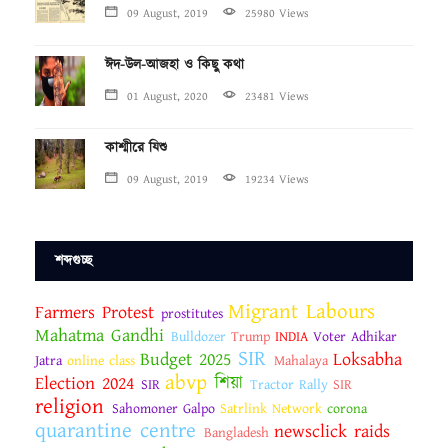
09 August, 2019
25980 Views
ঈদ-উল-আজহা ও কিছু কথা
01 August, 2020
23481 Views
কাশ্মীরে যিশু
09 August, 2019
19234 Views
শব্দগুচ্ছ
Migrant Labours
Farmers Protest
prostitutes
Mahatma Gandhi
Bulldozer
Trump
INDIA
Voter Adhikar
SIR
Budget 2025
Loksabha
Jatra
online class
Mahalaya
abvp
Election 2024
শিয়া
SIR
Tractor Rally
SIR
religion
Sahomoner Galpo
Satrlink Network
corona
quarantine centre
newsclick raids
Bangladesh