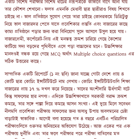
একটি বিশেষ পরীক্ষার বিশেষ ধাঁচের প্রশ্নপত্রকে কীভাবে বাগে আনা যায়
তার কৌশল শেখানো। ফলত এমনকি মেধাবী ছাত্র ছাত্রীরাও বিষয় শিখতে
চাইছে না। ভাল প্রতিষ্ঠানে সুযোগ পেয়ে তারা চাইছে কোনরকমে ডিগ্রিটুকু
নিয়ে ভাল বাজারদর পেতে যাতে প্রবেশিকার প্রস্তুতি এবং বাজারের কাছে
কাম্য প্রতিষ্ঠানে পড়ার জন্য করা বিনিয়োগ সুদে আসলে উসুল হয়ে যায়।
বাজারপ্রেমী, কর্পোরেট-প্রিয় এই মনস্তত্ব ক্রমশ চারিয়ে গেছে কৈশোর
কাটিয়ে সদ্য বড়দের পৃথিবীতে এসে পড়া বাচ্চাদের মনে। উচ্চশিক্ষার
মানদণ্ডই বন্ধক রয়ে গেছে MCQ অর্থাৎ Multiple choice questions এর
সঠিক উত্তরের কাছে।
সাম্প্রতিক একটি রিপোর্টে (১ নং ছবি) জানা যাচ্ছে গোটা দেশে প্রায় ৪
কোটি ছাত্র কোচিং ইন্সটিটিউটে নাম লেখায়। কোচিং ইন্সটিটিউটগুলি শিক্ষা
বাজারের প্রায় ১৭ % দখল করে নিয়েছে। তাদের অংশীদারি ঊর্ধগামী বটে
কিন্তু সাফল্যের হার নগণ্য। এদিকে উচ্চশিক্ষাখাতে সরকারী বরাদ্দ ক্রমশ
কমছে, তার সঙ্গে পাল্লা দিয়ে কমছে আসন সংখ্যা। এই দুয়ে মিলে সবেধন
নীলমণি প্রবেশিকা পরীক্ষায় সাফল্যের জন্য অসাধু উপায় অবলম্বনের চেষ্টা
বাড়াটাই স্বাভাবিক। আগেই বলা হয়েছে গত ৪ বছরে এনটিএ পরিচালিত
পরীক্ষাগুলিতে গুরুতর অনিয়মের অভিযোগ উঠেছে। আজ একের পর এক
পরীক্ষায় দুর্নীতি এবং তার ফলে পরীক্ষার পরে পরীক্ষা বাতিলের মত