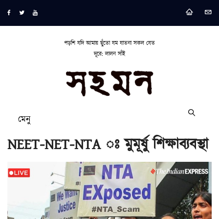
পড়শি যদি আমায় ছুঁতো যম যাতনা সকল যেত
দূরে: লালন সাঁই
মেনু
NEET-NET-NTA ঃ মুমূর্ষু শিক্ষাব্যবস্থা