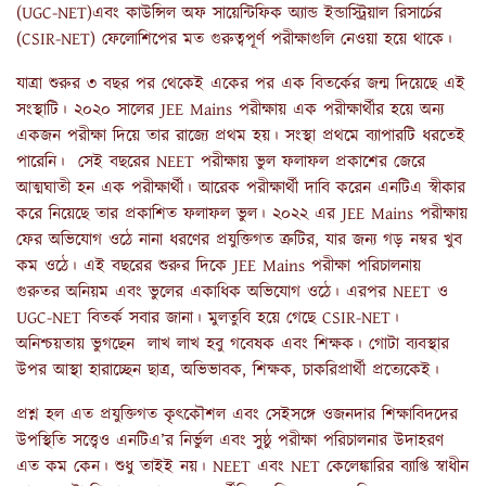
(UGC-NET)এবং কাউন্সিল অফ সায়েন্টিফিক অ্যান্ড ইন্ডাস্ট্রিয়াল রিসার্চের
(CSIR-NET) ফেলোশিপের মত গুরুত্বপূর্ণ পরীক্ষাগুলি নেওয়া হয়ে থাকে।
যাত্রা শুরুর ৩ বছর পর থেকেই একের পর এক বিতর্কের জন্ম দিয়েছে এই
সংস্থাটি। ২০২০ সালের JEE Mains পরীক্ষায় এক পরীক্ষার্থীর হয়ে অন্য
একজন পরীক্ষা দিয়ে তার রাজ্যে প্রথম হয়। সংস্থা প্রথমে ব্যাপারটি ধরতেই
পারেনি। সেই বছরের NEET পরীক্ষায় ভুল ফলাফল প্রকাশের জেরে
আত্মঘাতী হন এক পরীক্ষার্থী। আরেক পরীক্ষার্থী দাবি করেন এনটিএ স্বীকার
করে নিয়েছে তার প্রকাশিত ফলাফল ভুল। ২০২২ এর JEE Mains পরীক্ষায়
ফের অভিযোগ ওঠে নানা ধরণের প্রযুক্তিগত ত্রুটির, যার জন্য গড় নম্বর খুব
কম ওঠে। এই বছরের শুরুর দিকে JEE Mains পরীক্ষা পরিচালনায়
গুরুতর অনিয়ম এবং ভুলের একাধিক অভিযোগ ওঠে। এরপর NEET ও
UGC-NET বিতর্ক সবার জানা। মুলতুবি হয়ে গেছে CSIR-NET।
অনিশ্চয়তায় ভুগছেন লাখ লাখ হবু গবেষক এবং শিক্ষক। গোটা ব্যবস্থার
উপর আস্থা হারাচ্ছেন ছাত্র, অভিভাবক, শিক্ষক, চাকরিপ্রার্থী প্রত্যেকেই।
প্রশ্ন হল এত প্রযুক্তিগত কৃৎকৌশল এবং সেইসঙ্গে ওজনদার শিক্ষাবিদদের
উপস্থিতি সত্ত্বেও এনটিএ’র নির্ভুল এবং সুষ্ঠু পরীক্ষা পরিচালনার উদাহরণ
এত কম কেন। শুধু তাইই নয়। NEET এবং NET কেলেঙ্কারির ব্যাপ্তি স্বাধীন