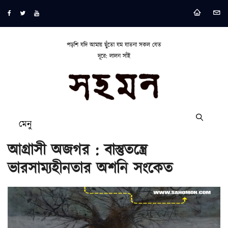
পড়শি যদি আমায় ছুঁতো যম যাতনা সকল যেত
দূরে: লালন সাঁই
মেনু
আগ্রাসী অজগর : বাস্তুতন্ত্রে
ভারসাম্যহীনতার অশনি সংকেত