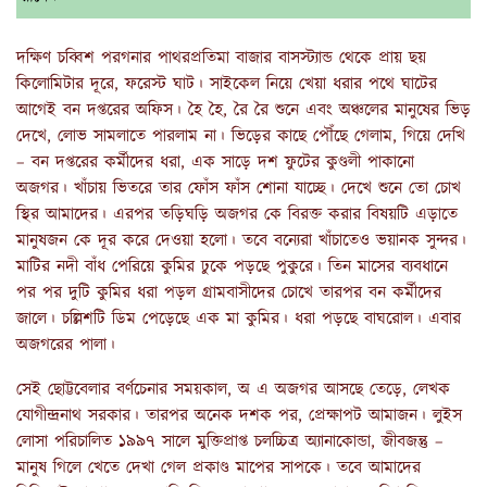
দক্ষিণ চব্বিশ পরগনার পাথরপ্রতিমা বাজার বাসস্ট্যান্ড থেকে প্রায় ছয়
কিলোমিটার দূরে, ফরেস্ট ঘাট। সাইকেল নিয়ে খেয়া ধরার পথে ঘাটের
আগেই বন দপ্তরের অফিস। হৈ হৈ, রৈ রৈ শুনে এবং অঞ্চলের মানুষের ভিড়
দেখে, লোভ সামলাতে পারলাম না। ভিড়ের কাছে পৌঁছে গেলাম, গিয়ে দেখি
– বন দপ্তরের কর্মীদের ধরা, এক সাড়ে দশ ফুটের কুণ্ডলী পাকানো
অজগর। খাঁচায় ভিতরে তার ফোঁস ফাঁস শোনা যাচ্ছে। দেখে শুনে তো চোখ
স্থির আমাদের। এরপর তড়িঘড়ি অজগর কে বিরক্ত করার বিষয়টি এড়াতে
মানুষজন কে দূর করে দেওয়া হলো। তবে বন্যেরা খাঁচাতেও ভয়ানক সুন্দর।
মাটির নদী বাঁধ পেরিয়ে কুমির ঢুকে পড়ছে পুকুরে। তিন মাসের ব্যবধানে
পর পর দুটি কুমির ধরা পড়ল গ্রামবাসীদের চোখে তারপর বন কর্মীদের
জালে। চল্লিশটি ডিম পেড়েছে এক মা কুমির। ধরা পড়ছে বাঘরোল। এবার
অজগরের পালা।
সেই ছোট্টবেলার বর্ণচেনার সময়কাল, অ এ অজগর আসছে তেড়ে, লেখক
যোগীন্দ্রনাথ সরকার। তারপর অনেক দশক পর, প্রেক্ষাপট আমাজন। লুইস
লোসা পরিচালিত ১৯৯৭ সালে মুক্তিপ্রাপ্ত চলচ্চিত্র অ্যানাকোন্ডা, জীবজন্তু –
মানুষ গিলে খেতে দেখা গেল প্রকাণ্ড মাপের সাপকে। তবে আমাদের