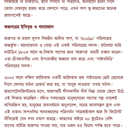
সিজিআই না থাকলেও, হাতি গিলতে না পারলেও, অনায়াসে হরিণ গিলে
ফেলে বেমালুম হজম করে ফেলতে পারে, এমন সাপ ভূ-ভারতের অনেক
জায়গাতেই আছে।
অজগরের ইতিবৃত্ত ও খাদ্যাভ্যাস
অজগর বা ময়াল মূলত বিষহীন আদিম সাপ, যা ‘Boidae’ পরিবারের
অন্তর্ভুক্ত। অ্যানাকোন্ডা ও বোয়া এই একই পরিবারের সদস্য। ফ্রাঁসোয়া মারি
দাউডিন ১৮০৩ সালে অ-বিষাক্ত সাপের জন্য ‘অজগর’ নামটি প্রস্তাব করেন।
এরা গ্রীষ্মমন্ডলীয় এবং উপক্রান্তীয় অঞ্চলে বাস করে এবং ‘পাইথনিডি’
পরিবারের সদস্য।
২০০২ সালে দক্ষিণ আফ্রিকায় একটি আফ্রিকান রক পাইথনের ছোট ছেলেকে
গিলে ফেলার ঘটনা রেকর্ড করা হয়, যা ‘মানুষ খাওয়ার’ প্রথম ঘটনা।
হারপেটোলজিস্টদের মতে, অজগরটি শীতকালীন দীর্ঘ নিদ্রা থেকে জেগে উঠে
এই শিকার করেছিল। যদিও গণমাধ্যমে মানুষখেকো সাপের গল্প প্রায়শই
অতিরঞ্জিত হয়, মানুষের ক্রমবর্ধমান অনুপ্রবেশ, বনের আবাসস্থল হ্রাস এবং
এই প্রকাণ্ড সাপগুলির খাদ্যাভ্যাসের পরিবর্তন ‘সারভাইভাল অফ দি ফিটেস্ট’
নীতিকেই যেন সত্য প্রমাণ করছে। ভারতের বাইরে ২০ ফুটেরও বেশি
মাপের বার্মিজ অজগর পাওয়া যায়, যার ওজন ৫৫ কিলো পর্যন্ত হতে পারে।