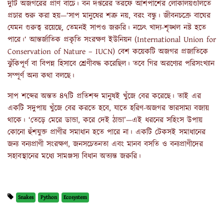
দুটি অজগরের প্রাণ বাঁচে। বন দপ্তরের তরফে আশপাশের লোকালয়গুলিতে
প্রচার শুরু করা হয়—‘সাপ মানুষের শত্রু নয়, বরং বন্ধু। জীবনচক্রে বাঘের
যেমন গুরুত্ব রয়েছে, তেমনই সাপও জরুরি। নচেৎ খাদ্য-শৃঙ্খল নষ্ট হতে
পারে।‘ আন্তর্জাতিক প্রকৃতি সংরক্ষণ ইউনিয়ন (International Union for
Conservation of Nature – IUCN) বেশ কয়েকটি অজগর প্রজাতিকে
ঝুঁকিপূর্ণ বা বিপন্ন হিসাবে শ্রেণীবদ্ধ করেছিল। তবে গির অরণ্যের পরিসংখ্যান
সম্পূর্ণ অন্য কথা বলছে।
সাপ শব্দের অন্তত ৪৭টি প্রতিশব্দ মানুষই খুঁজে বের করেছে। তাই এর
একটি সদুপায় খুঁজে বের করতে হবে, যাতে হরিণ-অজগর ভারসাম্য বজায়
থাকে। ‘তেড়ে মেরে ডান্ডা, করে দেই ঠান্ডা’—এই ধরনের সহিংস উপায়
কোনো হুঁশযুক্ত প্রাণীর সমাধান হতে পারে না। একটি টেকসই সমাধানের
জন্য বন্যপ্রাণী সংরক্ষণ, জনসচেতনতা এবং মানব বসতি ও বন্যপ্রাণীদের
সহাবস্থানের মধ্যে সামঞ্জস্য বিধান অত্যন্ত জরুরি।
Snakes
Python
Ecosystem