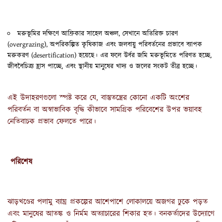
মরুভূমির দক্ষিণে আফ্রিকার সাহেল অঞ্চল, সেখানে অতিরিক্ত চারণ
(overgrazing), অপরিকল্পিত কৃষিকাজ এবং জলবায়ু পরিবর্তনের প্রভাবে ব্যাপক
মরুকরণ (desertification) হয়েছে। এর ফলে উর্বর জমি মরুভূমিতে পরিণত হচ্ছে,
জীববৈচিত্র্য হ্রাস পাচ্ছে, এবং স্থানীয় মানুষের খাদ্য ও জলের সংকট তীব্র হচ্ছে।
এই উদাহরণগুলো স্পষ্ট করে যে, বাস্তুতন্ত্রের কোনো একটি অংশের
পরিবর্তন বা অস্বাভাবিক বৃদ্ধি কীভাবে সামগ্রিক পরিবেশের উপর ভয়াবহ
নেতিবাচক প্রভাব ফেলতে পারে।
পরিশেষ
ঝাড়খণ্ডের পলামু ব্যাঘ্র প্রকল্পের আশেপাশে লোকালয়ে অজগর ঢুকে পড়ত
এবং মানুষের আতঙ্ক ও নির্মম অত্যাচারের শিকার হত। বনকর্তাদের উদ্যোগে