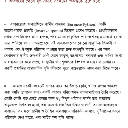
যা অজগরের ক্ষেত্রে সৃষ্ট সম্ভাব্য সংকটের গুরুত্বকে তুলে ধরে:
এভারগ্লেডস জলাভূমিতে বার্মিজ অজগর (Burmese Python) একটি
আক্রমণাত্মক প্রজাতি (invasive species) হিসেবে প্রবেশ করেছে। প্রাথমিকভাবে
পোষা সাপ হিসেবে আনা হলেও, পরে এদের প্রাকৃতিক পরিবেশে ছেড়ে দেওয়া হয় বা
তারা পালিয়ে যায়। এভারগ্লেডসে এই অজগরগুলোর কোনো প্রাকৃতিক শিকারী না
থাকায় এবং উপযুক্ত পরিবেশ পাওয়ায় তারা দ্রুত বংশবৃদ্ধি করছে। এর ফলে
সেখানকার স্থানীয় স্তন্যপায়ী প্রাণী যেমন র‍্যাকুন, অপোসাম, ববকেট এবং পাখির সংখ্যা
মারাত্মকভাবে কমে গেছে, যা স্থানীয় খাদ্যশৃঙ্খলকে বিপর্যস্ত করছে। যা দেখায় যে
একটি প্রজাতির অস্বাভাবিক বৃদ্ধি কীভাবে পুরো বাস্তুতন্ত্রকে ধ্বংস করে দিতে পারে।
আমাজন রেইনফরেস্টে ব্যাপক হারে বন উজাড় (কৃষি, খনিজ সম্পদ আহরণ
এবং বসতি স্থাপনের জন্য) একটি ভয়াবহ পরিবেশগত ভারসাম্যহীনতা তৈরি করেছে।
কোটি কোটি গাছ কেটে ফেলার ফলে শুধু বিপুল পরিমাণ কার্বন ডাই অক্সাইড
বায়ুমণ্ডলে নির্গত হচ্ছে না, বরং অসংখ্য প্রজাতির উদ্ভিদ ও প্রাণী তাদের আবাসস্থল
হারাচ্ছে। এর ফলে স্থানীয় ও বৈশ্বিক জলবায়ুতে পরিবর্তন আসছে, বৃষ্টিপাতের ধরনে
পরিবর্তন দেখা যাচ্ছে, এবং মাটির ক্ষয় বৃদ্ধি পাচ্ছে।