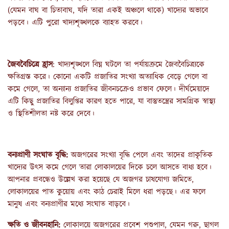
(যেমন বাঘ বা চিতাবাঘ, যদি তারা একই অঞ্চলে থাকে) খাদ্যের অভাবে
পড়বে। এটি পুরো খাদ্যশৃঙ্খলকে ব্যাহত করবে।
জৈববৈচিত্রে হ্রাস
: খাদ্যশৃঙ্খলে বিঘ্ন ঘটলে তা পর্যায়ক্রমে জৈববৈচিত্র্যকে
ক্ষতিগ্রস্ত করে। কোনো একটি প্রজাতির সংখ্যা অত্যাধিক বেড়ে গেলে বা
কমে গেলে, তা অন্যান্য প্রজাতির জীবনচক্রেও প্রভাব ফেলে। দীর্ঘমেয়াদে
এটি কিছু প্রজাতির বিলুপ্তির কারণ হতে পারে, যা বাস্তুতন্ত্রের সামগ্রিক স্বাস্থ্য
ও স্থিতিশীলতা নষ্ট করে দেবে।
বন্যপ্রাণী
সংঘাত
বৃদ্ধি
:
অজগরের সংখ্যা বৃদ্ধি পেলে এবং তাদের প্রাকৃতিক
খাদ্যের উৎস কমে গেলে তারা লোকালয়ের দিকে চলে আসতে বাধ্য হবে।
আপনার প্রবন্ধেও উল্লেখ করা হয়েছে যে অজগর চাষযোগ্য জমিতে,
লোকালয়ের পাত কুয়োয় এবং কাঠ চেরাই মিলে ধরা পড়ছে। এর ফলে
মানুষ এবং বন্যপ্রাণীর মধ্যে সংঘাত বাড়বে।
ক্ষতি
ও
জীবনহানি
:
লোকালয়ে অজগরের প্রবেশ পশুপাল, যেমন গরু, ছাগল