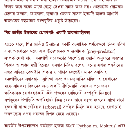
মিলেও অজগর উদ্ধার করা হচ্ছে। উদ্ধারকারী দলের পক্ষে এই অজগর
উদ্ধার করে বনের মাঝে ছেড়ে দেওয়া সহজ কাজ নয়। গুজরাটের সোমনাথ
জেলার তালালা, জামবালা, জুনাগড় জেলার সাসান ইত্যাদি অঞ্চল আগ্রাসী
অজগরের বহুমাত্রায় বংশবৃদ্ধির প্রকৃষ্ট উদাহরণ।
গির জাতীয় উদ্যানের প্রেক্ষাপট: একটি ভারসাম্যহীনতা
২০১০ সালে, গির জাতীয় উদ্যানের একটি বহুমাত্রিক পর্যবেক্ষণে চিতল হরিণ
এবং অজগরের মধ্যে এক উদ্বেগজনক খাদ্য-খাদক (prey-predator)
সম্পর্ক দেখা যায়। বন্যপ্রাণী সংরক্ষণের ‘এপেন্ডিক্স ওয়ান’ অনুসারে অজগর
শিকার ও পণ্যসামগ্রী হিসেবে ব্যবহার নিষিদ্ধ হলেও, বনের সশস্ত্র প্রহরীদের
নজর এড়িয়ে বেআইনি শিকার ও পাচার চলছেই। মানব বসতি ও
বন্যপ্রাণীদের সহাবস্থান, সুশিক্ষা এবং খাদ্য-জ্বালানির চাহিদা ও যোগানের
মধ্যে সামঞ্জস্য বিধানের জন্য একটি দীর্ঘমেয়াদী সমাধান প্রয়োজন।
ক্ষতিকারক রোগবহণকারী কীট পতঙ্গের বেহিসেবী বংশবৃদ্ধি নিয়ন্ত্রণে
সর্পকূলের উপস্থিতি অপরিহার্য। কিন্তু যেসব স্থানে সবুজ ধ্বংসের সাথে সাথে
বৃক্ষবাসী বা আর্বোরিয়াল (arboreal) সর্পকূল নির্মূল করা হয়েছে, সেখানেই
জনস্বাস্থ্যের ওপর গুরুতর বিপদ নেমে এসেছে।
ভারতীয় উপমহাদেশে বর্তমানে হালকা রঙের ‘Python m. Molurus’ এবং