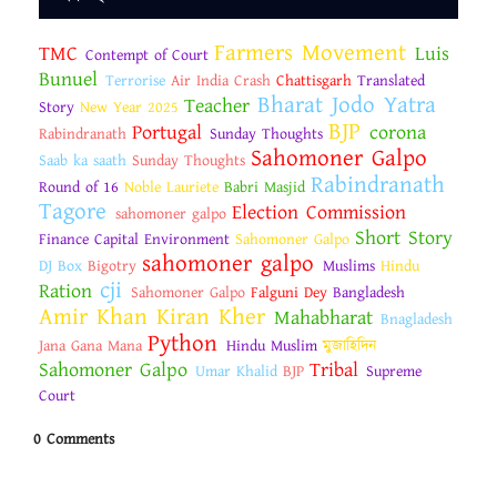
Farmers Movement
TMC
Luis
Contempt of Court
Bunuel
Terrorise
Air India Crash
Chattisgarh
Translated
Bharat Jodo Yatra
Teacher
Story
New Year 2025
BJP
Portugal
corona
Rabindranath
Sunday Thoughts
Sahomoner Galpo
Saab ka saath
Sunday Thoughts
Rabindranath
Round of 16
Noble Lauriete
Babri Masjid
Tagore
Election Commission
sahomoner galpo
Short Story
Finance Capital Environment
Sahomoner Galpo
sahomoner galpo
DJ Box
Bigotry
Muslims
Hindu
cji
Ration
Sahomoner Galpo
Falguni Dey
Bangladesh
Amir Khan Kiran Kher
Mahabharat
Bnagladesh
Python
Jana Gana Mana
Hindu Muslim
মুজাহিদিন
Sahomoner Galpo
Tribal
Umar Khalid
BJP
Supreme
Court
0 Comments