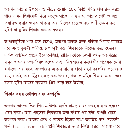
অজগর তাদের উপরের ও নীচের চোয়াল ১৮০ ডিগ্রি পর্যন্ত প্রসারিত করতে
পারে এমন লিগামেন্ট দিয়ে সংযুক্ত থাকে। এছাড়াও, তাদের পেট ও অন্ত্র
প্রসারিত করার ক্ষমতা থাকায় তারা নিজের চেয়েও বড় প্রাণী যেমন বন্য
হরিণ বা কুমির শিকার করতে সক্ষম।
আপাতদৃষ্টিতে শান্ত মনে হলেও, অজগর অত্যন্ত দ্রুত গতিতে শিকার কামড়ে
ধরে এবং কুণ্ডলী পাকিয়ে চাপ সৃষ্টি করে শিকারকে নিস্তেজ করে ফেলে।
দক্ষিণ আফ্রিকা থেকে ইন্দোনেশিয়া, ব্রাজিল থেকে হুগলী পর্যন্ত অজগরের
মানুষ খাওয়ার তথ্য বিরল হলেও সত্য। সিঙ্গাপুরের বন্যপ্রাণীর গবেষক মেরি
রুথ-লো এর মতে, অজগরের আকার বাড়ার সাথে সাথে ক্যালরির প্রয়োজনও
বাড়ে। তাই তারা ইঁদুর ছেড়ে বন্য শুয়োর, গরু ও মহিষ শিকার করে। তবে
বনের হরিণ তাদের সবচেয়ে প্রিয় খাদ্য হয়ে উঠেছে।
শিকার ধরার কৌশল এবং বংশবৃদ্ধি
অজগর তাদের স্কিন পিগমেন্টেশন অর্থাৎ চামড়ার রং ব্যবহার করে ছদ্মবেশ
ধারণ করে। তারা পছন্দের শিকারের জন্য ঘণ্টার পর ঘণ্টা ঘাপটি মেরে
অপেক্ষা করে। তাদের চোখ ও নাকের ছিদ্রের মধ্যে অবস্থিত তাপ সংবেদী
গর্ত (heat-sensing pits) গুলি শিকারের দূরত্ব নির্ণয় করতে সাহায্য করে।