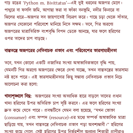
গাঢ় রঙের ‘Python m. Bivittatus’—এই দুই ধরনের অজগর মেলে।
পাথুরে বা ফসলি জমি, আগাছা ভরা বা ফাঁকা বনভূমি, নদীর কিনারে বা
ঝিলের ধারে—অজগর সব জায়গাতেই বিচরণ করে। গাছে চড়া থেকে সাঁতার,
অজগর যেকোনো পরিবেশে মানিয়ে নিতে সক্ষম। তবে, গির অরণ্যে
অজগরের মাত্রাতিরিক্ত বংশবৃদ্ধি বিপদ ডেকে আনছে, যার ফলে হরিণের
ওপর তাদের চাপ বাড়ছে।
বাস্তুতন্ত্রে অজগরের নেতিবাচক প্রভাব এবং পরিবেশের ভারসাম্যহীনতা
তবে, যখন কোনো একটি প্রজাতির সংখ্যা অস্বাভাবিকভাবে বৃদ্ধি পায়,
যেমনটি গির অরণ্যে অজগরের ক্ষেত্রে দেখা যাচ্ছে, তখন বাস্তুতন্ত্রের ভারসাম্য
নষ্ট হতে পারে। এই ভারসাম্যহীনতার কিছু সম্ভাব্য নেতিবাচক প্রভাব নিচে
আলোচনা করা হলো:
খাদ্যশৃঙ্খলে বিঘ্ন
:
অজগরের সংখ্যা অত্যাধিক হারে বাড়লে তাদের প্রধান
খাদ্য হরিণের উপর অতিরিক্ত চাপ সৃষ্টি করবে। এর ফলে হরিণের সংখ্যা
দ্রুত কমে যেতে পারে। প্রবন্ধটিতে যেমন বলা হয়েছে, “যখন ভোক্তা
(consumer) এবং সম্পদ (resource)-এর মধ্যে সম্পর্ক অস্বাভাবিক মাত্রা
ছাড়িয়ে যায়, তখন বাস্তুতন্ত্রে নেতিবাচক প্রভাব পড়া অবশ্যম্ভাবী।“ হরিণের
সংখ্যা কমে গেলে, সেই হরিণের উপর নির্ভরশীল অন্যান্য শিকারী প্রাণীরাও