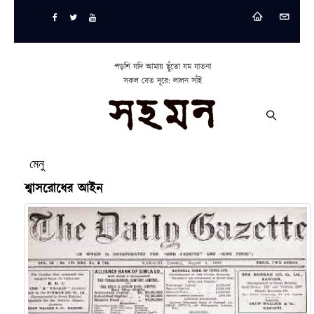
পড়শি যদি আমায় ছুঁতো যম যাতনা
সকল যেত দূরে: লালন সাঁই
মেনু
শ্বাসরোধের আইন