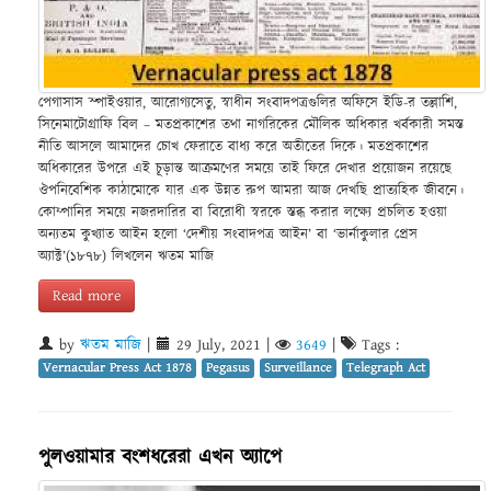
পেগাসাস স্পাইওয়ার, আরোগ্যসেতু, স্বাধীন সংবাদপত্রগুলির অফিসে ইডি-র তল্লাশি,
সিনেমাটোগ্রাফি বিল – মতপ্রকাশের তথা নাগরিকের মৌলিক অধিকার খর্বকারী সমস্ত
নীতি আসলে আমাদের চোখ ফেরাতে বাধ্য করে অতীতের দিকে। মতপ্রকাশের
অধিকারের উপরে এই চূড়ান্ত আক্রমণের সময়ে তাই ফিরে দেখার প্রয়োজন রয়েছে
ঔপনিবেশিক কাঠামোকে যার এক উন্নত রুপ আমরা আজ দেখছি প্রাত্যহিক জীবনে।
কোম্পানির সময়ে নজরদারির বা বিরোধী স্বরকে স্তব্ধ করার লক্ষ্যে প্রচলিত হওয়া
অন্যতম কুখ্যাত আইন হলো ‘দেশীয় সংবাদপত্র আইন’ বা ‘ভার্নাকুলার প্রেস
অ্যাক্ট’(১৮৭৮) লিখলেন ঋতম মাজি
Read more
by
ঋতম মাজি
|
29 July, 2021
|
3649
|
Tags :
Vernacular Press Act 1878
Pegasus
Surveillance
Telegraph Act
পুলওয়ামার বংশধরেরা এখন অ্যাপে