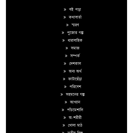
বই পড়া
কথাবার্তা
স্মরণ
পুজোর গল্প
ধারাবাহিক
সমাজ
সম্পর্ক
দেশকাল
অন্য অর্থ
কাটাছেঁড়া
পরিবেশ
সহমনের গল্প
আখ্যান
পাঁচমেশালি
অ-শরীরী
খোলা মাঠ