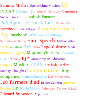
BJP
Samina Mishra
Ramkrishna Mission
iNDIAN
Sahomon
Communal Harmony
Venezuela
Ashok Parmar
Surveillance
Hindi
Pahelgam Terror Attack
karnataka
Manabendranath
facebook
Orissa Rape
Roy
facebook
UP Encounter killings
Hate Speech
Sahomoner Galpo
Mahakumbh
RSS
Rape Culture
1984
Socialism
AISA
Modi
Migrant Workers
Statiscal Jugglery
CAA-NRC-
BJP
NPR
Germany
Autonomy in Education
chilli
Muslims
Hanging
খাদ্য
badal sarkar
Communalism
drug
Sunday Thoughts
companies
Mamata Banerjee
Left Movement
500 Farmers died
Drone Camera
Internal
SIR
Debates
Hindu Muslim
Pahelgam Terror Attack
Edward Snowden
Arjentina