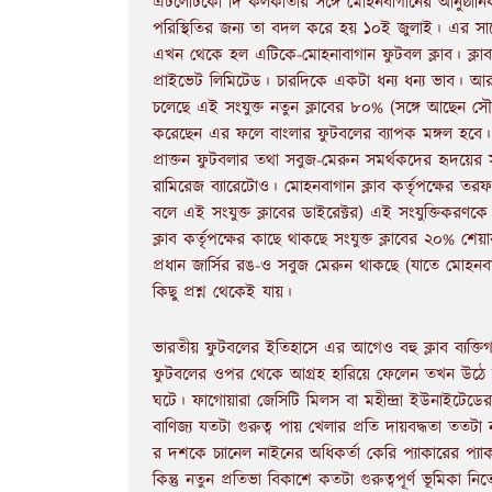
এটলেটিকো দি কলকাতার সঙ্গে মোহনবাগানের আনুষ্ঠানিক 
পরিস্থিতির জন্য তা বদল করে হয় ১০ই জুলাই। এর সাথে
এখন থেকে হল এটিকে-মোহনাবাগান ফুটবল ক্লাব। ক্লা
প্রাইভেট লিমিটেড। চারদিকে একটা ধন্য ধন্য ভাব। আরপিএ
চলেছে এই সংযুক্ত নতুন ক্লাবের ৮০% (সঙ্গে আছেন সৌর
করেছেন এর ফলে বাংলার ফুটবলের ব্যাপক মঙ্গল হবে।
প্রাক্তন ফুটবলার তথা সবুজ-মেরুন সমর্থকদের হৃদয়ের
রামিরেজ ব্যারেটোও। মোহনবাগান ক্লাব কর্তৃপক্ষের তর
বলে এই সংযুক্ত ক্লাবের ডাইরেক্টর) এই সংযুক্তিকর
ক্লাব কর্তৃপক্ষের কাছে থাকছে সংযুক্ত ক্লাবের ২০% শ
প্রধান জার্সির রঙ-ও সবুজ মেরুন থাকছে (যাতে মোহনব
কিছু প্রশ্ন থেকেই যায়।
ভারতীয় ফুটবলের ইতিহাসে এর আগেও বহু ক্লাব ব্যক্তিগ
ফুটবলের ওপর থেকে আগ্রহ হারিয়ে ফেলেন তখন উঠে যায়
ঘটে। ফাগোয়ারা জেসিটি মিলস বা মহীন্দ্রা ইউনাইটেডের ক্ষ
বাণিজ্য যতটা গুরুত্ব পায় খেলার প্রতি দায়বদ্ধতা ততটা 
র দশকে চ্যানেল নাইনের অধিকর্তা কেরি প্যাকারের প্যাকা
কিন্তু নতুন প্রতিভা বিকাশে কতটা গুরুত্বপূর্ণ ভূমিকা