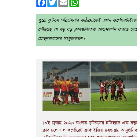
পুরো ফুটবল পরিচালনার কাঠামোতেই এখন কর্পোরেটাইজেশ
পৌছচ্ছে যে বড় বড় ক্লাবগুলিকেও আত্মসমর্পন করতে হচ্
মোহনবাগানের সংযুক্তকরণ।
১০ই জুলাই ২০২০ বাংলার ফুটবলের ইতিহাসে এক নতুন দ
ক্লাব চলে এল কর্পোরেট ফ্রাঞ্চাইজির ছত্রছায়ায় আনুষ