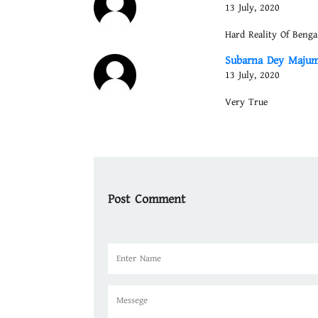
ক্রীড়াক্ষেত্রে বাণিজ্যায়ন তখনই শুভ ফল দিতে পারে যখন 
13 July, 2020
লাভভিত্তিক হলে তা কিছু সাময়িক চমক সৃষ্টি করে বিলীন 
Hard Reality Of Bengal
এখন দেখার বাংলার তথা ভারতীয় ফুটবলের ক্ষেত্রে এটি
ফ্র্যাঞ্চাইজি মালিকানাধীন হওয়ার চেষ্টা এবং আইএসএল-
Subarna Dey Maju
দেয়।
13 July, 2020
Very True
Post Comment