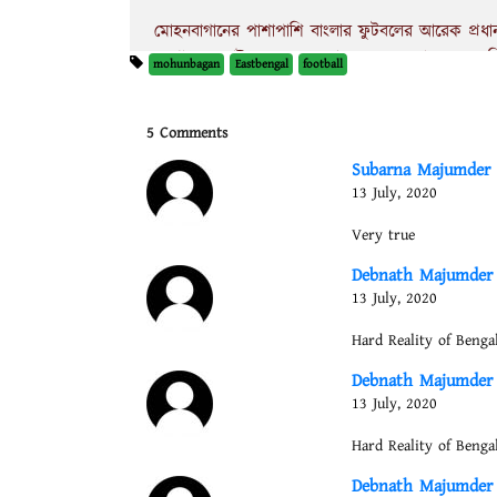
মোহনবাগানের পাশাপাশি বাংলার ফুটবলের আরেক প্রধান
এগোচ্ছে। আইএসএল-এর আরেক দল বেঙ্গালুরু এফ সি-র মা
mohunbagan
Eastbengal
football
এবিষয়ে আগ্রহ প্রকাশ করেছেন মিনার্ভা পাঞ্জাব ক্লাবে
তো বটেই ভারতীয় ক্লাব ফুটবলের সবচেয়ে বড় ইউএসপি নিঃস
5 Comments
আইএসএলের মঞ্চে সেই প্রতিদ্বন্দ্বিতাকে তুলে এনে বাণি
সংস্থা। কারণ বিশালরকম গ্ল্যামারের আয়োজন সত্ত্বে
Subarna Majumder
এখন মোহন-ইস্টের আবির্ভাব ষোলোকলাকে পূর্ণ করবে। ক
13 July, 2020
তিমিরে ছিল থেকে যাবে সেই তিমিরেই।
Very true
Debnath Majumder
13 July, 2020
Hard Reality of Bengal
Debnath Majumder
13 July, 2020
Hard Reality of Bengal
Debnath Majumder