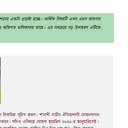
নের একটা প্রচেষ্টা হচ্ছে। আর্থিক বিষয়টি এখন এমন জায়গায়
ছে ব্যক্তিগত মালিকানার কাছে। এর সবচেয়ে বড় উদাহরণ এটিকে-
িকচিহ্ন সূচীত করল। শতাব্দী প্রাচীন ঐতিহ্যশালী মোহনবাগান
্ঠানিকভাবে। যদিও এবিষয়ে ঘোষণা হয়েছিল ২০২০-র জানুয়ারিতেই।