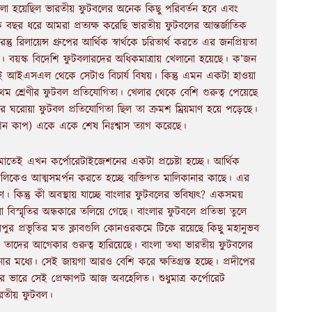
লা হয়েছিল ভারতীয় ফুটবলের অনেক কিছু পরিবর্তন হবে এবং
বছর ধরে আমরা প্রত্যক্ষ করেছি ভারতীয় ফুটবলের আন্তর্জাতিক
 রিলায়েন্স গ্রুপের আর্থিক স্বার্থকে চরিতার্থ করতে এর জনপ্রিয়তা
ি। বয়স্ক বিদেশি ফুটবলারদের অধিকমাত্রায় খেলানো হয়েছে। ক’জন
 আইএসএল থেকে সেটাও বিচার্য বিষয়। কিন্তু এমন একটা হাওয়া
 শ্রেণীর ফুটবল প্রতিযোগিতা। খেলার থেকে বেশি গুরুত্ব পেয়েছে
র ঘরোয়া ফুটবল প্রতিযোগিতা ছিল তা ক্রমশ ম্রিয়মাণ হয়ে পড়েছে।
েশন কাপ) একে একে শেষ নিঃশ্বাস ত্যাগ করেছে।
তেই এখন কর্পোরেটাইজেশনের একটা প্রচেষ্টা হচ্ছে। আর্থিক
িকেও আত্মসমর্পন করতে হচ্ছে ব্যক্তিগত মালিকানার কাছে। এর
 কিন্তু কী অবস্থায় যাচ্ছে বাংলার ফুটবলের ভবিষ্যৎ? একসময়
 বিস্মৃতির অন্ধকারে তলিয়ে গেছে। বাংলার ফুটবলে প্রতিভা তুলে
িরপুর প্রভৃতির মত ক্লাবগুলি কোনওরকমে টিকে রয়েছে কিছু মহানুভব
ারা তাদের আগেকার গুরুত্ব হারিয়েছে। বাংলা তথা ভারতীয় ফুটবলের
ার মধ্যে। সেই জায়গা আরও বেশি করে ক্ষতিগ্রস্ত হচ্ছে। প্রদীপের
ের ভারে সেই প্রেক্ষাপট আজ অবহেলিত। শুধুমাত্র কর্পোরেট
ভারতীয় ফুটবল।