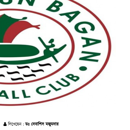
লিখেছেন :
ডঃ দেবাশিস মজুমদার