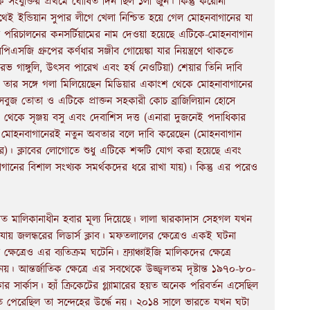
সংযুক্তির প্রথমে ঘোষিত দিন ছিল ১লা জুন। কিন্তু করোনা
ই ইন্ডিয়ান সুপার লীগে খেলা নিশ্চিত হয়ে গেল মোহনবাগানের যা
ব পরিচালনের কনসর্টিয়ামের নাম দেওয়া হয়েছে এটিকে-মোহনবাগান
সজি গ্রুপের কর্ণধার সঞ্জীব গোয়েঙ্কা যার নিয়ন্ত্রণে থাকতে
ভ গাঙ্গুলি, উৎসব পারেখ এবং হর্ষ নেওটিয়া) শেয়ার তিনি দাবি
 তার সঙ্গে গলা মিলিয়েছেন মিডিয়ার একাংশ থেকে মোহনাবাগানের
 সবুজ তোতা ও এটিকে প্রাক্তন সহকারী কোচ ব্রাজিলিয়ান হোসে
ফ থেকে সৃঞ্জয় বসু এবং দেবাশিস দত্ত (এনারা দুজনেই পদাধিকার
ণকে মোহনবাগানেরই নতুন অবতার বলে দাবি করেছেন (মোহনবাগান
েয়ার)। ক্লাবের লোগোতে শুধু এটিকে শব্দটি যোগ করা হয়েছে এবং
াগানের বিশাল সংখ্যক সমর্থকদের ধরে রাখা যায়)। কিন্তু এর পরেও
ত মালিকানাধীন হবার মূল্য দিয়েছে। লালা দ্বারকাদাস সেহগল যখন
 জলন্ধরের লিডার্স ক্লাব। মফতলালের ক্ষেত্রেও একই ঘটনা
েত্রেও এর ব্যতিক্রম ঘটেনি। ফ্র্যাঞ্চাইজি মালিকদের ক্ষেত্রে
নয়। আন্তর্জাতিক ক্ষেত্রে এর সবথেকে উজ্জ্বলতম দৃষ্টান্ত ১৯৭০-৮০-
র সার্কাস। হ্যাঁ ক্রিকেটের গ্ল্যামারের হয়ত অনেক পরিবর্তন এসেছিল
 নিতে পেরেছিল তা সন্দেহের উর্দ্ধে নয়। ২০১৪ সালে ভারতে যখন ঘটা