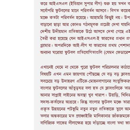
করে আইএসএল (ইন্ডিয়ান সুপার লীগ) শুরু হয় তখন ব
সর্বোপরি ফুটবলের মানে পরিবর্তন আসবে। বিগত কয়েক 
মঞ্চে কতটা পরিবর্তন হয়েছে। আহামরি কিছুই নয়। উপরন্তু
বাড়ানো ছাড়া আর কোনও গঠনমূলক প্রচেষ্টা দেখা যায়ন
দেশীয় উদীয়মান প্রতিভাকে উঠে আসতে দেখা গেছে এই
তৈরী করা হয়েছে যেন আইএসএল-ই ভারতের প্রধান প্রথম
গ্ল্যামার। অপরদিকে আই-লীগ যা ভারতের প্রথম পেশাদা
অন্যান্য ঘরোয়া ফুটবল প্রতিযোগিতাগুলি (যেমন ফেডার
এখানেই থেমে না থেকে পুরো ফুটবল পরিচালনার কাঠামো
বিষয়টি এখন এমন জায়গায় পৌছচ্ছে যে বড় বড় ক্লাবগুল
সবচেয়ে বড় উদাহরণ এটিকে-মোহনবাগানের সংযুক্তিকরণ।
বাংলার ফুটবলের আঁতুড়ঘর বলা হত যে ক্লাবগুলিকে তারা
আনার সাপ্লাই লাইনের অবস্থা খুব খারাপ। উয়াড়ি, খিদ
সদস্য-কর্তাদের আগ্রহে। কিন্তু বাংলার ফুটবল মঞ্চে ত
প্রকৃত উন্নয়নের পটভূমি নতুন নতুন প্রতিভাকে তুলে আন
তলার অন্ধকারের মত ফ্র্যাঞ্চাইজি মালিকানার জাঁকজমক
বাণিজ্যিক লাভের লীলাক্ষেত্র হয়ে দাঁড়াচ্ছে বাংলা তথা 