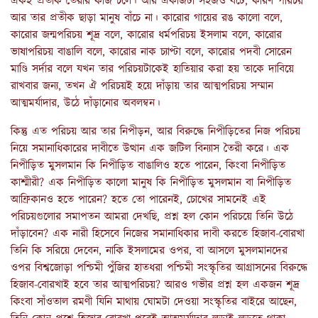
একই প্রতীক তৈরীর কাজ চলে। আর একাজটা সহজও বটে, কারণ পরিচয়
আর তার প্রতীক ছাড়া মানুষ বাঁচে না। কারোর গায়ের রঙ কালো বলে,
কারোর জন্মপরিচয় শূদ্র বলে, কারোর ধর্মপরিচয় ইসলাম বলে, কারোর
ভাষাপরিচয় বাঙালি বলে, কারোর নাক চ্যাপ্টা বলে, কারোর পদবী সোরেন
মাণ্ডি সর্দার বলে যখন তার পরিচয়টাকেই হাতিয়ার করা হয় তাকে দাবিয়ে
রাখবার জন্য, তখন ঐ পরিচয়ই হয়ে দাঁড়ায় তার আত্মপরিচয় সম্মান
আত্মমর্যাদার, উঠে দাঁড়ানোর অবলম্বন।
কিন্তু এত পরিচয় আর তার নিপীড়ন, আর বিরুদ্ধে নিপীড়িতের নিজ পরিচয়
নিয়ে সমানাধিকারের দাবীতে উত্থান এক জটিল বিন্যাস তৈরী করে। এক
নিপীড়িত মুসলমান কি নিপীড়িত বাঙালিও হতে পারেন, কিংবা নিপীড়িত
কাশ্মীরী? এক নিপীড়িত কালো মানুষ কি নিপীড়িত মুসলমান বা নিপীড়িত
আফ্রিকানও হতে পারেন? হতে তো পারেনই, চোখের সামনেই এই
পরিচয়গুলোর সমাপতন আমরা দেখছি, প্রশ্ন হল কোন পরিচয়ে তিনি উঠে
দাঁড়াবেন? এক নারী হিসেবে নিজের সমানাধিকার দাবী করতে হিজাব-বোরখা
তিনি কি সরিয়ে দেবেন, নাকি ইসলামের ওপর, বা আসলে মুসলমানদের
ওপর বিশ্বজোড়া পশ্চিমী পুঁজির হাতধরা পশ্চিমী সংস্কৃতির আগ্রাসনের বিরুদ্ধে
হিজাব-বোরখাই হবে তার আত্মপরিচয়? আরও গভীর প্রশ্ন হল একজন শূদ্র
কিংবা সাঁওতাল রমণী যিনি মাথায় ঘোমটা দেওয়া সংস্কৃতির বাইরে আছেন,