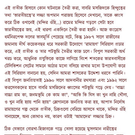
এই প্রতীক হিসাবে কোন ঘটনাকে তৈরী করা, বাবরি মসজিদকে হিন্দুত্বের
তথা 'ভারতীয়ত্বে'র লজ্জা অপমান পরাজয় হিসেবে দেখানো, তাকে ধ্বংস
করে ঠিক ওখানেই (মন্দির ওঁহি...) রামের মন্দির গড়লে সেটা হবে
ভারতীয়ত্বের জয়, এই ধারণা একদিনে তৈরী করা হয়নি। আজ কংগ্রেস
ধর্মনিরপেক্ষ দলের ভাবমূর্তি পেয়েছে বটে, কিন্তু ১৯৮৭ সালে রাজীবের
জমানায় দীর্ঘ কয়েকবছর ধরে সরকারী উদ্যোগে 'রামায়ণ' সিরিয়াল প্রচার
করে, এই প্রতীক ও তার পটভূমি তৈরীর কাজ চলে। বিপুল সরকারী অর্থ
খরচ করে, আধুনিক প্রযুক্তিকে কাজে লাগিয়ে বিংশ শতকের ভারতবাসীকে
টেলিভিশন সেটের সামনে আঠার মতো বসিয়ে রাখার মতো উপযোগী করে
এই সিরিয়াল বানানো হয়, সেদিন আমরা শাসকের উদ্দেশ্য ধরতে পারিনি।
এই বিপুল জনপ্রিয়তাই ১৯৯০ সালে আদবানীর রথযাত্রা এবং ১৯৯২ সালে
করসেবকদের হাতে বাবরি মসজিদের ধ্বংসের পটভূমি গড়ে দেয়। 'বাচ্চা
বাচ্চা রাম কা, জনমভূমি কে কাম কা", "আভি ভি যিস কা খুন নাহি খৌলা,
ও খুন নাহি হ্যায় পানি হ্যায়" স্লোগানকে জনপ্রিয় করা হয়, আপাত নির্দোষ
রামায়ণের গল্প থেকে প্রতীক, চিহ্নগুলো বেরিয়ে আসতে থাকে, মন্দির ওঁহি
বানায়েঙ্গে, অন্য কোথাও নয়, কারণ ওটাই 'আমাদের' লজ্জার চিহ্ন।
ঠিক যেভাবে বোরখা-হিজাবকে গড়ে তোলা হয়েছে মুসলমান নারীত্বের