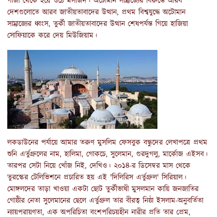
গীর্জা থেকে হয়ে ওঠে মসজিদ। অটোমান সাম্রাজ্যের বিরুদ্ধে আরব
দেশগুলোতে আরব জাতীয়তাবাদের উত্থান, প্রথম বিশ্বযুদ্ধে অটোমান
সাম্রাজ্যের ধ্বংস, তুর্কী জাতীয়তাবাদের উত্থান শেষপর্যন্ত গিয়ে হাজিয়া
সোফিয়াকে করে দেয় মিউজিয়াম।
লকডাউনের পর্যায়ে আমার তরুণ মুসলিম ফেসবুক বন্ধুদের লেখাপত্রে প্রথম
শুনি এর্তুগ্রুলের নাম, হালিমা, গোকচে, সুলেমান, গুরদুগলু, মার্কোজ এইসব।
তারপর সেটা নিয়ে খোঁজ নিই, দেখিও। ২০১৪-র ডিসেম্বর মাস থেকে
তুরস্কের টেলিভিশনে প্রচারিত হয় এই 'দিলিরিস এর্তুগ্রুল' সিরিয়াল।
মোঙ্গলদের তাড়া খাওয়া একটা ছোট তুর্কীভাষী মুসলমান কায়ি জনজাতির
গোষ্ঠীর নেতা সুলেমানের ছেলে এর্তুগ্রুল তার বীরত্ব নিষ্ঠা ইসলাম-অনুবর্তিতা
ন্যায়পরায়ণতা, এক অপরিচিতা বংশপরিচয়হীন নারীর প্রতি তার প্রেম,