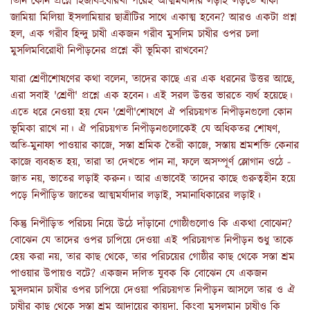
তিনি কোন প্রশ্নে হিজাব-বোরখা পরেই আত্মমর্যাদার লড়াই লড়তে থাকা
জামিয়া মিলিয়া ইসলামিয়ার ছাত্রীটির সাথে একাত্ম হবেন? আরও একটা প্রশ্ন
হল, এক গরীব হিন্দু চাষী একজন গরীব মুসলিম চাষীর ওপর চলা
মুসলিমবিরোধী নিপীড়নের প্রশ্নে কী ভূমিকা রাখবেন?
যারা শ্রেণীশোষণের কথা বলেন, তাদের কাছে এর এক ধরনের উত্তর আছে,
এরা সবাই 'শ্রেণী' প্রশ্নে এক হবেন। এই সরল উত্তর ভারতে ব্যর্থ হয়েছে।
এতে ধরে নেওয়া হয় যেন 'শ্রেণী'শোষণে ঐ পরিচয়গত নিপীড়নগুলো কোন
ভূমিকা রাখে না। ঐ পরিচয়গত নিপীড়নগুলোকেই যে অধিকতর শোষণ,
অতি-মুনাফা পাওয়ার কাজে, সস্তা শ্রমিক তৈরী কাজে, সস্তায় শ্রমশক্তি কেনার
কাজে ব্যবহৃত হয়, তারা তা দেখতে পান না, ফলে অসম্পূর্ণ স্লোগান ওঠে -
জাত নয়, ভাতের লড়াই করুন। আর এভাবেই তাদের কাছে গুরুত্বহীন হয়ে
পড়ে নিপীড়িত জাতের আত্মমর্যাদার লড়াই, সমানাধিকারের লড়াই।
কিন্তু নিপীড়িত পরিচয় নিয়ে উঠে দাঁড়ানো গোষ্ঠীগুলোও কি একথা বোঝেন?
বোঝেন যে তাদের ওপর চাপিয়ে দেওয়া এই পরিচয়গত নিপীড়ন শুধু তাকে
হেয় করা নয়, তার কাছ থেকে, তার পরিচয়ের গোষ্ঠীর কাছ থেকে সস্তা শ্রম
পাওয়ার উপায়ও বটে? একজন দলিত যুবক কি বোঝেন যে একজন
মুসলমান চাষীর ওপর চাপিয়ে দেওয়া পরিচয়গত নিপীড়ন আসলে তার ও ঐ
চাষীর কাছ থেকে সস্তা শ্রম আদায়ের কায়দা, কিংবা মুসলমান চাষীও কি