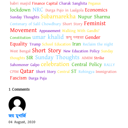
babri masjid
Finance Capital
Charak Sanghita
Pegasus
NRC
lockdown
Economics
Durga Pujo in Laalgola
Subarnarekha
Nupur Sharma
Sunday Thoughts
Feminist
Centenary of Salil Chowdhury
Short Story
Movement
Appeasement
Walking With Gandhi'
umar khalid
Gender
Constitution
জম্মু গণহত্যা
Equality
Iran
Trump
School Education
Reclaim the night
Short Story
West Bengal
New Education Policy
Sunday
Sunday Thoughts
SIR
thoughts
AIMIM
Strike
celebration
Central Policy
Sahomoner Galpo
RALLY
Qatar
ST
CPIM
Short Story
Central
Rohingya
Immigration
Fascism
Durga Puja
1 Comments
জয় মুখার্জি
04 August, 2020