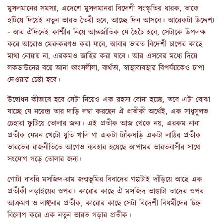
মুসলমানের সমস্যা, এদেশে মুসলমানরা বিদেশী সংস্কৃতির ধারক, তাকে
হটিয়ে দিয়েই নতুন ভারত তৈরী হবে, আচ্ছে দিন আসবে। আরেকটা উদ্দেশ্য
- আর ঐদিনেই কাশ্মীর নিয়ে আন্তর্জাতিক যে হৈচৈ হবে, সেটাকে উপলক্ষ
করে আরোও মেরুকরণও করা যাবে, আবার ভারত বিদেশী চাপের কাছে
মাথা নোয়ায় না, এরকমও জাহির করা যাবে। আর এসবের মধ্যে দিয়ে
লকডাউনের বয়ে আনা ধ্বংসলীলা, ব্যর্থতা, স্বাস্থ্যব্যবস্থার বিপর্যয়কেও চাপা
দেওয়ার চেষ্টা হবে।
উদ্বোধন কীভাবে হবে সেটা নিয়েও এক রহস্য বোনা হচ্ছে, তবে এটা বোঝা
যাচ্ছে যে নরেন্দ্র তার দাড়ি লম্বা করছেন ঐ প্রতীকী অর্থেই, এক সাধুসুলভ
চেহারা ফুটিয়ে তোলার জন্য। এই প্রতীক আজ থেকে নয়, এরকম নানা
প্রতীক যেমন খেটো ধুতি খালি গা একটা ট্যাঁকঘড়ি একটা লাঠির প্রতীক
ভারতের রাজনীতিতে আগেও ব্যবহার হয়েছে আপামর ভারতবাসীর সাথে
সংযোগ গড়ে তোলার জন্য।
গোটা বাবরি মসজিদ-রাম জন্মভূমির বিবাদের গল্পটাই দাঁড়িয়ে আছে এক
প্রতীকী লড়াইয়ের ওপর। কারোর কাছে ঐ মসজিদ ভাঙাটা তাদের ওপর
আক্রমণ ও লাঞ্ছনার প্রতীক, কারোর কাছে সেটা বিদেশী বিধর্মীদের চিহ্ন
বিলোপ করে এক নতুন ভারত গড়ার প্রতীক।