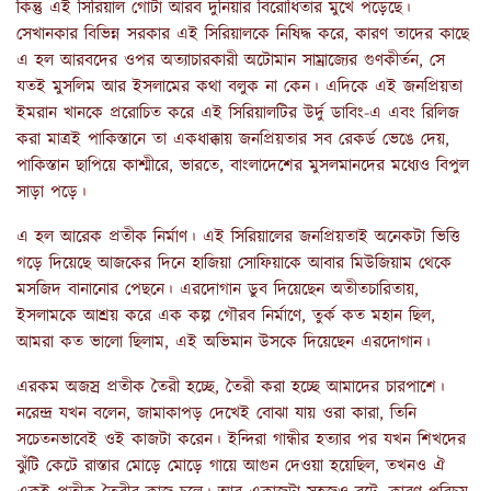
কিন্তু এই সিরিয়াল গোটা আরব দুনিয়ার বিরোধিতার মুখে পড়েছে।
সেখানকার বিভিন্ন সরকার এই সিরিয়ালকে নিষিদ্ধ করে, কারণ তাদের কাছে
এ হল আরবদের ওপর অত্যাচারকারী অটোমান সাম্রাজ্যের গুণকীর্তন, সে
যতই মুসলিম আর ইসলামের কথা বলুক না কেন। এদিকে এই জনপ্রিয়তা
ইমরান খানকে প্ররোচিত করে এই সিরিয়ালটির উর্দু ডাবিং-এ এবং রিলিজ
করা মাত্রই পাকিস্তানে তা একধাক্কায় জনপ্রিয়তার সব রেকর্ড ভেঙে দেয়,
পাকিস্তান ছাপিয়ে কাশ্মীরে, ভারতে, বাংলাদেশের মুসলমানদের মধ্যেও বিপুল
সাড়া পড়ে।
এ হল আরেক প্রতীক নির্মাণ। এই সিরিয়ালের জনপ্রিয়তাই অনেকটা ভিত্তি
গড়ে দিয়েছে আজকের দিনে হাজিয়া সোফিয়াকে আবার মিউজিয়াম থেকে
মসজিদ বানানোর পেছনে। এরদোগান ডুব দিয়েছেন অতীতচারিতায়,
ইসলামকে আশ্রয় করে এক কল্প গৌরব নির্মাণে, তুর্ক কত মহান ছিল,
আমরা কত ভালো ছিলাম, এই অভিমান উসকে দিয়েছেন এরদোগান।
এরকম অজস্র প্রতীক তৈরী হচ্ছে, তৈরী করা হচ্ছে আমাদের চারপাশে।
নরেন্দ্র যখন বলেন, জামাকাপড় দেখেই বোঝা যায় ওরা কারা, তিনি
সচেতনভাবেই ওই কাজটা করেন। ইন্দিরা গান্ধীর হত্যার পর যখন শিখদের
ঝুঁটি কেটে রাস্তার মোড়ে মোড়ে গায়ে আগুন দেওয়া হয়েছিল, তখনও ঐ