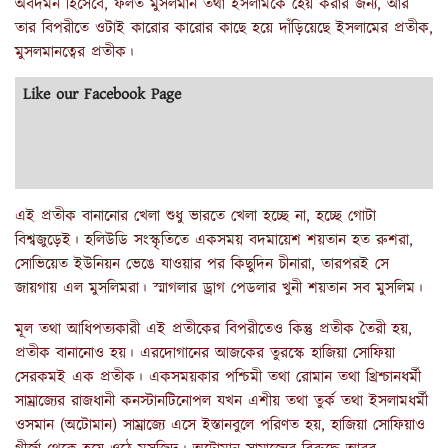
অবদমন হিসেবে, ফলত মুসলমান তথা ইসলামকে হেয় করার জন্য, আর
তার বিপরীতে ওটাই কারোর কারোর কাছে হয়ে দাঁড়িয়েছে ইসলামের প্রতীক,
মুসলমানত্বের প্রতীক।
Like our Facebook Page
এই প্রতীক বানানোর খেলা শুধু ভারতে খেলা হচ্ছে না, হচ্ছে গোটা
বিশ্বজুড়েই। হলিউডি সংস্কৃতিতে একসময় বদমায়েশ শয়তান হত রুশরা,
সোভিয়েত ইউনিয়ন ভেঙে যাওয়ার পর কিছুদিন চীনারা, তারপরই সে
জায়গায় এল মুসলিমরা। স্মাগলার ড্রাগ পেডলার খুনী শয়তান সব মুসলিম।
মূল তথা আধিপত্যকারী এই প্রতীকের বিপরীতেও কিন্তু প্রতীক তৈরী হয়,
প্রতীক বানানোও হয়। এরদোগানের আজকের তুরস্কে হাজিয়া সোফিয়া
সেরকমই এক প্রতীক। একসময়কার পশ্চিমী তথা রোমান তথা খ্রিশ্চানধর্মী
সাম্রাজ্যের রাজধানী কনস্টানটিনোপল যখন এশীয় তথা তুর্ক তথা ইসলামধর্মী
ওসমান (অটোমান) সাম্রাজ্যে এসে ইস্তানবুলে পরিণত হয়, হাজিয়া সোফিয়াও