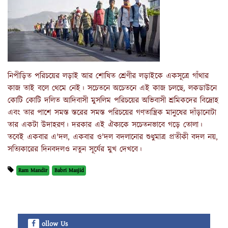
নিপীড়িত পরিচয়ের লড়াই আর শোষিত শ্রেণীর লড়াইকে একসূত্রে গাঁথার
কাজ তাই বলে থেমে নেই। সচেতনে অচেতনে এই কাজ চলছে, লকডাউনে
কোটি কোটি দলিত আদিবাসী মুসলিম পরিচয়ের অভিবাসী শ্রমিকদের বিদ্রোহ
এবং তার পাশে সমস্ত স্তরের সমস্ত পরিচয়ের গণতান্ত্রিক মানুষের দাঁড়ানোটা
তার একটা উদাহরণ। দরকার এই ঐক্যকে সচেতনভাবে গড়ে তোলা।
তবেই একবার এ'দল, একবার ও'দল বদলানোর শুধুমাত্র প্রতীকী বদল নয়,
সত্যিকারের দিনবদলও নতুন সূর্যের মুখ দেখবে।
Ram Mandir
Babri Masjid
ollow Us