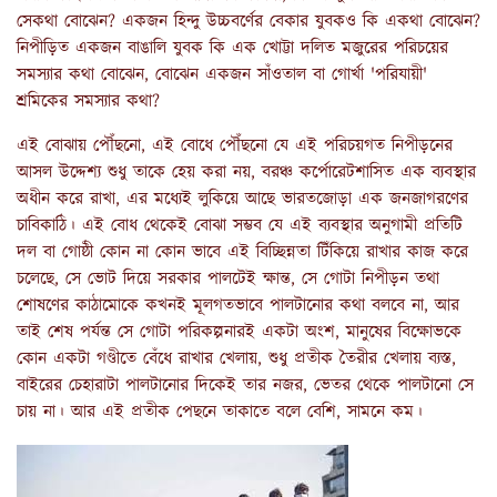
সেকথা বোঝেন? একজন হিন্দু উচ্চবর্ণের বেকার যুবকও কি একথা বোঝেন?
নিপীড়িত একজন বাঙালি যুবক কি এক খোট্টা দলিত মজুরের পরিচয়ের
সমস্যার কথা বোঝেন, বোঝেন একজন সাঁওতাল বা গোর্খা 'পরিযায়ী'
শ্রমিকের সমস্যার কথা?
এই বোঝায় পৌঁছনো, এই বোধে পৌঁছনো যে এই পরিচয়গত নিপীড়নের
আসল উদ্দেশ্য শুধু তাকে হেয় করা নয়, বরঞ্চ কর্পোরেটশাসিত এক ব্যবস্থার
অধীন করে রাখা, এর মধ্যেই লুকিয়ে আছে ভারতজোড়া এক জনজাগরণের
চাবিকাঠি। এই বোধ থেকেই বোঝা সম্ভব যে এই ব্যবস্থার অনুগামী প্রতিটি
দল বা গোষ্ঠী কোন না কোন ভাবে এই বিচ্ছিন্নতা টিঁকিয়ে রাখার কাজ করে
চলেছে, সে ভোট দিয়ে সরকার পালটেই ক্ষান্ত, সে গোটা নিপীড়ন তথা
শোষণের কাঠামোকে কখনই মূলগতভাবে পালটানোর কথা বলবে না, আর
তাই শেষ পর্যন্ত সে গোটা পরিকল্পনারই একটা অংশ, মানুষের বিক্ষোভকে
কোন একটা গণ্ডীতে বেঁধে রাখার খেলায়, শুধু প্রতীক তৈরীর খেলায় ব্যস্ত,
বাইরের চেহারাটা পালটানোর দিকেই তার নজর, ভেতর থেকে পালটানো সে
চায় না। আর এই প্রতীক পেছনে তাকাতে বলে বেশি, সামনে কম।