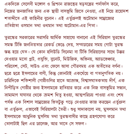
একদিকে সেলেবী মঙ্গোল ও খ্রিশ্চান রাজত্বের ষড়যন্ত্রের পর্দাফাঁস করে,
নিজের জনজাতির জন্য এক স্থায়ী বাসভূমি জিতে নেওয়া, এই নিয়ে ত্রয়োদশ
শতাব্দীতে এই কাহিনীর বুনোন। এই এর্তুগ্রুলই অটোমান সাম্রাজ্যের
প্রতিষ্ঠাতা ওসমান তথা ওথমান তথা অটোমান-এর পিতা।
তুরস্কের সরকারের সরাসরি আর্থিক সাহায্যে বানানো এই সিরিয়াল তুরস্কের
সমস্ত টিভি জনপ্রিয়তার রেকর্ড ভেঙে দেয়, সম্প্রচারের সময় গোটা তুরস্ক
স্তব্ধ হয়ে যেত। যে কোন হলিউডি সিনেমা বা টিভি সিরিয়ালের সাথে টক্কর
দেওয়ার মতো প্লট, প্রযুক্তি, বুনোট, মিউজিক, অভিনয়, অ্যাডভেঞ্চার,
পরিবেশ, সেট, সাউণ্ড এবং ফেলে আসা গৌরবময় এক অতীতের বর্ণনা।
ছত্রে ছত্রে ইসলামের বাণী, কিন্তু কোনটাই একঘেঁয়ে বা গতানুগতিক নয়।
চারিদিকে শক্তিশালী গোষ্ঠীগুলির হাতে আক্রান্ত, বিশ্বাসঘাতকতায় দীর্ণ, এক
নিপীড়িত গোষ্ঠীর জন্য ইসলামকে হাতিয়ার করে এক নিজ বাসভূমির সন্ধান,
ভ্রাম্যমাণ যাযাবর থেকে ক্রমশ থিতু হওয়া, আত্মপরিচয় পাওয়া এবং শেষ
পর্যন্ত এক বিশাল সাম্রাজ্যের ভিতটুকু গড়ে দেওয়ার কাজ করছেন এর্তুগ্রুল
বা এর্তুরুল, এভাবেই সিরিয়ালটা তৈরী। শুধু সাদাকালো নয়, মুসলমান তথা
ইসলামকে আধুনিক মুসলিম তথা তুরস্কবাসীর কাছে গ্রহণযোগ্য করে
তোলাটাই ছিল এর চ্যালেঞ্জ, আর তাতে সে সফল।