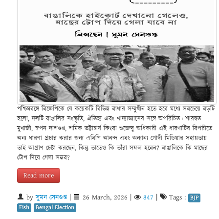
পশ্চিমবঙ্গে বিজেপিকে যে কয়েকটি বিভিন্ন বাধার সম্মুখীন হতে হবে মধ্যে সবচেয়ে বড়টি
হলো, দলটি বাঙালির সংস্কৃতি, ঐতিহ্য এবং খাদ্যাভ্যাসের সঙ্গে অপরিচিত। শারদ্বত
মুখার্জী, স্বপন দাশগুপ্ত, শমিক ভট্টাচার্য কিংবা শুভেন্দু অধিকারী এই ধারণাটির বিপরীতে
অন্য ধারণা প্রচার করার জন্য এবিপি আনন্দ এবং অন্যান্য গোদী মিডিয়ার সহায়তায়
তাই আপ্রাণ চেষ্টা করছেন, কিন্তু তাতেও কি তাঁরা সফল হবেন? বাঙালিকে কি মাছের
টোপ দিয়ে গেলা সম্ভব?
Read more
by
সুমন সেনগুপ্ত
|
26 March, 2026
|
847
|
Tags :
BJP
Fish
Bengal Election