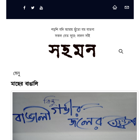
পড়শি যদি আমায় ছুঁতো যম যাতনা
সকল যেত দূরে: লালন সাঁই
মেনু
মাছের বাঙালি