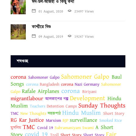
ঈদ-উল-আজহা ও কিছু কথা
01 August, 2020
23497 Views
কাশ্মীরে যিশু
09 August, 2019
19247 Views
শব্দগুচ্ছ
Sahomoner Galpo
corona
Baul
Sahomoner Galpo
Songs
corona
Bangladesh
corona
Nazi Germany
Sahomoner
corona
Rafale Airplanes
Galpo
Biriyani
Development
migrantlabour
Hindu
আলকাপের গল্প
Sunday Thoughts
Muslim
Teachers
Detention Camps
Hindu Muslim
TMC
New Thoughts
সহজপাঠ
Short Story
RG Kar Justice
surveillance
Marxism
BJP
Smoked Rice
TMC
A Short
মুসলিম
Covid 19
Subramaniyam Swami
covid 19
Fair
Story
Troll
Short Story
Short Story