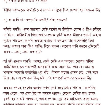
না, সত্যিই জানি না এত সব কাণ্ড!
দিল্লির বঙ্গভবনের কর্মচারিদের বেতন ও পুরো ডিএ দেওয়া হয়, জানেন কী?
না, তা জানি না। বলেন কি মশাই? সত্যি বলছেন?
সত্যিই বলছি। ওসব জায়গায় কেউ যাবেই না ঠিকঠাক বেতন ও ডিএ চুকিয়ে
না দিলে। মন্ত্রীফন্ত্রীরা গিয়ে ওখানে থেকে ফুর্তি করবে কীভাবে তখন? তাহলে
বুঝতে পারছেন, আপনি এধারে ওধারে যা শুনছেন তার অনেকটাই মিছা
কথা? আমরা যারা ডিএ পাচ্ছি, নিতে থাকব। অন্যেরা দাবি করলে চেঁচামেচি
করব – কেন, কেন এত চায়?
হ্যাঁ হ্যাঁ, বুঝতে পারছি। আচ্ছা, কেউ কেউ এও বলছেন, দেশের শ্রমিক
কর্মচারিদের ৯৪ শতাংশই অসরকারি এবং তারা ডিএ পায় না। মাত্র ৬
শতাংশ সরকারি কর্মচারির খুব খাঁই। বিশাল অঙ্কের বেতন চাই, সেই সঙ্গে
ডিএ চাই। আরও কত কিছু চাই! এই সম্পর্কে আপনার মতামত কী?
এভাবে বললে, দেশের অর্ধেক লোক পেট ভরে খেতে পায় না। আপনিও
কাল থেকে এক বেলা উপোস করতে থাকুন। দেশের বেশির ভাগ যুবক
যুবতী হয় চাকরি পাচ্ছে না, অথবা পেলেও খুব কম মাইনেতে কাজ করছে।
আপনিও আপনার ছেলে বা মেয়েকে বড় বেতনের চাকরি থেকে ছাড়িয়ে এনে