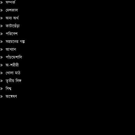
সম্পর্ক
দেশকাল
অন্য অর্থ
কাটাছেঁড়া
পরিবেশ
সহমনের গল্প
আখ্যান
পাঁচমেশালি
অ-শরীরী
খোলা মাঠ
তৃতীয় লিঙ্গ
বিশ্ব
অন্বেষণ