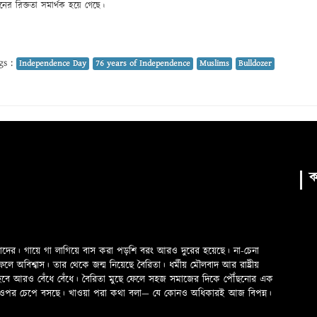
নের রিক্ততা সমার্থক হয়ে গেছে।
gs :
Independence Day
76 years of Independence
Muslims
Bulldozer
ক
মাদের। গায়ে গা লাগিয়ে বাস করা পড়শি বরং আরও দুরের হয়েছে। না-চেনা
অবিশ্বাস। তার থেকে জন্ম নিয়েছে বৈরিতা। ধর্মীয় মৌলবাদ আর রাষ্ট্রীয়
 হবে আরও বেঁধে বেঁধে। বৈরিতা মুছে ফেলে সহজ সমাজের দিকে পৌঁছনোর এক
ড়ের ওপর চেপে বসছে। খাওয়া পরা কথা বলা—­­ যে কোনও অধিকারই আজ বিপন্ন।