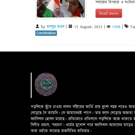
সমাজের বিপন্নতা ও সংবিধা
Read more
by
মনসুর মণ্ডল
|
15 August, 2023
|
1908
|
Ta
Constituition
পড়শিকে ছুঁতে চাওয়া লালন সাঁইয়ের আর্তি প্রায় দুশো বছর পরেও আ
বেড়েছে বৈ কমেনি। সে আমাদেরই পাপে। তার ফলে বেড়েছে অজ্ঞতা ফলে 
ফ্যাসিবাদ ছোবল মারছে। প্রতিরোধে প্রতিবাদে পড়শিকে আজ থাকতে
বিনীত প্রয়াস, ‘সহমন’। ধর্মের মুখোশ পরে ফ্যাসিবাদ আমাদের ঘা
তারা ধর্মকে করেছে রাজনীতির হাতিয়ার।