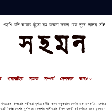
পড়শি যদি আমায় ছুঁতো যম যাতনা সকল যেত দূরে: লালন সাঁই
প
ধারাবাহিক
সমাজ
সম্পর্ক
দেশকাল
আরও
ও গণতন্ত্রের বিপন্নতার গভীরতা বুঝতে চাইছি, তখন অদ্ভুতভাবে দেখছি এক মাপকাঠি— দেখতে
 যতটা বিপন্ন দেশের মুসলিমরা। দেশের স্বাধীনতার হীরক জয়ন্তী বর্ষ পেরিয়ে এসে মুসলমান