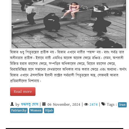
হিজাব শুধু পিতৃতন্ত্রের প্রতীক নয়। হিজাব এখানে নারীর 'পছন্দ' নয়। বরং সর্বত্র তার
অধীনতার প্রতীক। ইরানে নারী এমনিও অনেক অনেক ক্ষেত্রে বঞ্চিত। যেমন, অপরাধী
চিহ্নিত হবার বয়সের ক্ষেত্রে, সম্পত্তির অধিকারের ক্ষেত্রে, বিয়ের বয়সের ক্ষেত্রে,
বিবাহবিচ্ছিন্ন হলে সন্তানের দেখভালের অধিকার লাভ করার ক্ষেত্রে এবং অন্যান্য। অর্থাৎ
হিজাব এখানে ঐসলামিক ইরানী রাষ্ট্রের সর্বগ্রাসী পিতৃতন্ত্রের অস্ত্র, সেজন্যই আবার
প্রতিবাদীদের নিশানায়।
Read more
by
শুদ্ধসত্ত্ব ঘোষ
|
06 November, 2024
|
2474
|
Tags :
Iran
Patriarchy
Women
Hijab