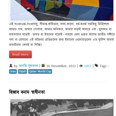
এই সংখ্যাগুরু-সংখ্যালঘু, সীমান্ত-কাঁটাতার, সাদা-কালো, ধর্ম-অধর্ম সবকিছু নির্বিশেষে
আমার পক্ষ, আমার পোশাক, আমার অধিকার, আমার লড়াই আদতে এক। মুসকান বা
মাহসাদের মতোই। ভারত বা ইরানের মতোই। নাহলে খেলা শুরুর আগের জাতীয় সঙ্গীতে
গলা না মেলানো এই অভিনব প্রতিবাদের জন্য ইরানের খেলোয়াড়দের এত কুর্নিশ আমরা
ভারতীয়রা কেনই বা দিচ্ছি?
Read more
by
তানভি সুলতানা
|
30 November, 2022
|
1857
|
Tags :
Iran
Hijab
Qatar World Cup
হিজাব বনাম স্বাধীনতা