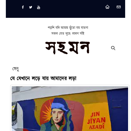
পড়শি যদি আমায় ছুঁতো যম যাতনা
সকল যেত দূরে: লালন সাঁই
মেনু
যে যেখানে লড়ে যায় আমাদের লড়া