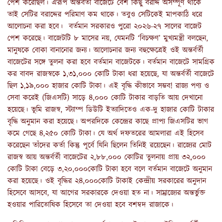
পেশ করেছিল। ঐরূপ অন্তর্বর্তী বাজেটে বেশ কিছু বরাদ্দ অসম্পূর্ণ থাকে
তাই সেটির বরাদ্দের পরিমাণ কম থাকে। তবুও সেটিকেই মাপকাঠি ধরে
আলোচনা করা হবে। বর্তমান সরকারও পুরো ২০২৬-২৭ সালের বাজেট
পেশ করেছে। বাজেটটি ৮ মাসের নয়, যেমনটি ‘বিচক্ষণ’ মুখ্যমন্ত্রী বলছেন,
মানুষকে বোকা বানানোর জন্য। আলোচনার জন্য বহুক্ষেত্রেই ওই অন্তর্বর্তী
বাজেটের সঙ্গে তুলনা করা হবে বর্তমান বাজেটকে। বর্তমান বাজেটে সামগ্রিক
কর বাবদ রাজস্বকে ১,৩১,০০০ কোটি টাকা ধরা হয়েছে, যা অন্তর্বর্তী বাজেটে
ছিল ১,১৯,০০০ হাজার কোটি টাকা। এই বৃদ্ধি কীভাবে সম্ভব! রাজ্য পণ্য ও
সেবা করেই (জিএসটি) সাড়ে ৪,০০০ কোটি টাকার বাড়তি আয় দেখানো
হয়েছে। ভূমি রাজস্ব, স্ট্যাম্প ডিউটি ইত্যাদিতেও এক-দু হাজার কোটি টাকার
বৃদ্ধি অনুমান করা হয়েছে। অপরদিকে কেন্দ্রের কাছে প্রাপ্য জিএসটির ভাগ
কমে গেছে ৪,২৫০ কোটি টাকা। যে অর্থ দফতরের আমলারা এই হিসেব
করেছেন তাঁদের কর্তা কিন্তু পূর্বে যিনি ছিলেন তিনিই রয়েছেন। রাজ্যের মোট
রাজস্ব আয় অন্তর্বর্তী বাজেটের ২,৮৮,০০০ কোটির তুলনায় প্রায় ৩২,০০০
কোটি টাকা বেড়ে ৩,২০,০০০কোটি টাকা হবে বলে বর্তমান বাজেটে অনুমান
করা হয়েছে। ওই বৃদ্ধির ২৪,০০০কোটি টাকাই কেন্দ্রীয় সরকারের অনুদান
হিসেবে আসবে, যা আগের সরকারকে দেওয়া হত না। সাম্রাজ্যের অন্তর্ভুক্ত
হওয়ার পারিতোষিক হিসেবে তা দেওয়া হবে বশম্বদ রাজাকে।