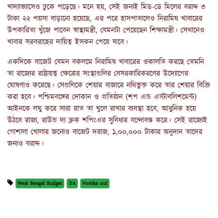
খাদ্যাভ্যাসেও ঢুকে পড়েছে। মনে হয়, সেই জন্যই মিড-ডে মিলের বরাদ্দ ৩
টাকা ২২ পয়সা বাড়ানো হয়েছে, এর পরে হাসপাতালেও নিরামিষ খাবারের
উপকারিতা খুঁজে পাবেন স্বাস্থ্যমন্ত্রী, যেমনটা পেয়েছেন শিক্ষামন্ত্রী। সেখানেও
খাবার সরবরাহের দায়িত্ব ইসকন পেয়ে যাবে।
একদিকে বাজেট যেমন বকলমে নিরামিষ খাবারের ওকালতি করছে তেমনি
তা রাজ্যের রাষ্ট্রায়ত্ব ক্ষেত্রের সংস্থাগুলির বেসরকারিকরণের উদ্যোগের
ঘোষণাও করেছে। সেগুলিকে শেয়ার বাজারে নথিভুক্ত করে তার শেয়ার বিক্রি
করা হবে। পশ্চিমবঙ্গের দোকান ও প্রতিষ্ঠান (শপ এন্ড এস্টাবলিশমেন্ট)
আইনকে লঘু করে সারা রাত তা খুলে রাখার ব্যবস্থা হবে, আধুনিক হয়ে
উঠবে রাজ্য, রাউন্ড দ্য ক্লক শপিংএর সুবিধার বন্দোবস্ত করে। সেই রাজ্যেই
গোশালা খোলার জন্যেও বাজেট দরাজ, ১,০০,০০০ টাকার অনুদান তাদের
জন্যও বরাদ্দ।
West Bengal Budget
DA
Vorsha out