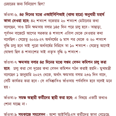
চেয়ারের জন্য বিনিয়োগ ছিল?
ভাঁওতা-৬.
৪৫ দিনের মধ্যে এআইসিপিআই (ন্যায্য হারে) অনুযায়ী মহার্ঘ
ভাতা দেওয়া হবে:
৪২ শতাংশ বকেয়ার ২০ শতাংশ মেটানোর কথা
বলেছেন, তাও উনি ক্ষমতায় বসার ১৪৫ দিন পরে চালু হবে। তাছাড়া,
পূর্বতন বাজেটে আগের সরকার ৪ শতাংশ এপ্রিল থেকে দেওয়ার কথা
বলেছিল। যেহেতু ২০২৬-২৭ অর্থবর্ষের ৬ মাস পর থেকে ও ২০ শতাংশ
বৃদ্ধি চালু হবে তাই পুরো অর্থবর্ষের নিরিখে তা ১০ শতাংশ। যেহেতু আগেই
ঘোষণা ছিল ৪ শতাংশের তাই প্রকৃত বৃদ্ধি ৬ শতাংশ।
ভাঁওতা-৭
ক্ষমতায় বসার ৪৫ দিনের মধ্যে সপ্তম বেতন কমিশন চালু করা
হবে
: চালু করা তো দূরের কথা বেতন কমিশন গঠন করাই হয়নি। মুখ্যমন্ত্রী
বলেছেন ১ জানুয়ারি ২০২৭ থেকে, অর্থাৎ ক্ষমতায় বসার ২৩৬ দিন বাদে,
সেটি কার্যকর করা হবে। সে প্রতিশ্রুতিও ভাঁওতায় পর্যবসিত হবে বলেই মনে
হয়।
ভাঁওতা-৮
সমস্ত অস্থায়ী কর্মীদের স্থায়ী করা হবে:
এ বিষয়ে একটি কথাও
শোনা যাচ্ছে না।
ভাঁওতা-৯
সমকাজে সমবেতন
: আশা আইসিডিএস কর্মীদের ভাতা বেড়েছে,