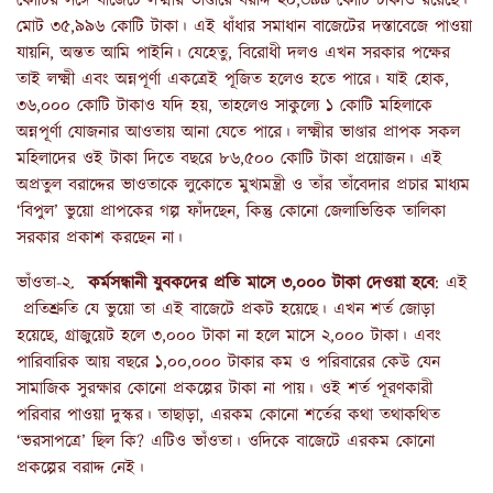
কোটির সঙ্গে বাজেটে লক্ষ্মীর ভাণ্ডারে বরাদ্দ ২০,৩৯৯ কোটি টাকাও রয়েছে।
মোট ৩৫,৯৯৬ কোটি টাকা। এই ধাঁধার সমাধান বাজেটের দস্তাবেজে পাওয়া
যায়নি, অন্তত আমি পাইনি। যেহেতু, বিরোধী দলও এখন সরকার পক্ষের
তাই লক্ষ্মী এবং অন্নপূর্ণা একত্রেই পূজিত হলেও হতে পারে। যাই হোক,
৩৬,০০০ কোটি টাকাও যদি হয়, তাহলেও সাকুল্যে ১ কোটি মহিলাকে
অন্নপূর্ণা যোজনার আওতায় আনা যেতে পারে। লক্ষ্মীর ভাণ্ডার প্রাপক সকল
মহিলাদের ওই টাকা দিতে বছরে ৮৬,৫০০ কোটি টাকা প্রয়োজন। এই
অপ্রতুল বরাদ্দের ভাওতাকে লুকোতে মুখ্যমন্ত্রী ও তাঁর তাঁবেদার প্রচার মাধ্যম
‘বিপুল’ ভুয়ো প্রাপকের গল্প ফাঁদছেন, কিন্তু কোনো জেলাভিত্তিক তালিকা
সরকার প্রকাশ করছেন না।
ভাঁওতা-২.
কর্মসন্ধানী যুবকদের প্রতি মাসে ৩,০০০ টাকা দেওয়া হবে
: এই
প্রতিশ্রুতি যে ভুয়ো তা এই বাজেটে প্রকট হয়েছে। এখন শর্ত জোড়া
হয়েছে, গ্রাজুয়েট হলে ৩,০০০ টাকা না হলে মাসে ২,০০০ টাকা। এবং
পারিবারিক আয় বছরে ১,০০,০০০ টাকার কম ও পরিবারের কেউ যেন
সামাজিক সুরক্ষার কোনো প্রকল্পের টাকা না পায়। ওই শর্ত পূরণকারী
পরিবার পাওয়া দুস্কর। তাছাড়া, এরকম কোনো শর্তের কথা তথাকথিত
‘ভরসাপত্রে’ ছিল কি? এটিও ভাঁওতা। ওদিকে বাজেটে এরকম কোনো
প্রকল্পের বরাদ্দ নেই।