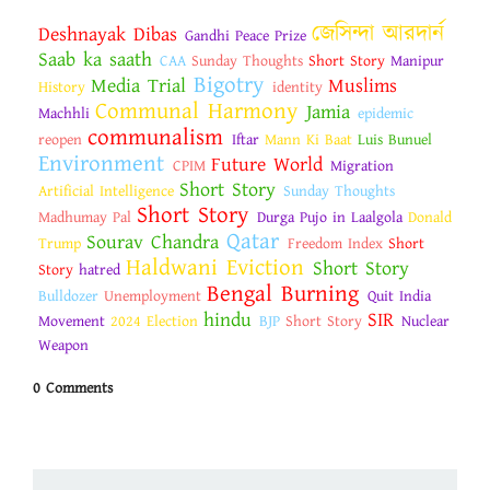
জেসিন্দা আরদার্ন
Deshnayak Dibas
Gandhi Peace Prize
Saab ka saath
CAA
Sunday Thoughts
Short Story
Manipur
Bigotry
Media Trial
Muslims
History
identity
Communal Harmony
Jamia
Machhli
epidemic
communalism
reopen
Iftar
Mann Ki Baat
Luis Bunuel
Environment
Future World
CPIM
Migration
Short Story
Artificial Intelligence
Sunday Thoughts
Short Story
Madhumay Pal
Durga Pujo in Laalgola
Donald
Qatar
Sourav Chandra
Trump
Freedom Index
Short
Haldwani Eviction
Short Story
Story
hatred
Bengal Burning
Bulldozer
Unemployment
Quit India
hindu
SIR
Movement
2024 Election
BJP
Short Story
Nuclear
Weapon
0 Comments