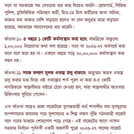
তবে তা সমকাজে সম বেতনের ধার কাছ দিয়েও যায়নি। হোমগার্ড, সিভিক
পুলিশ, চুক্তিভিত্তিক পরিবহণ কর্মী, মিড-ডে মিল কর্মীদের ভাতা খানিক,
কারুর কম কারুর বেশি বাড়ানো হলেও তা যেন অনুগ্রহ করে বাড়ানো
হয়েছে, সমকাজে সমবেতনের ধার ধারেনি।
ভাঁওতা-১০
৫ বছরে ১ কোটি কর্মসংস্থান করা হবে:
সামগ্রিকে সাকুল্যে
১,০০,০০০ নিয়োগের কথা বলা হয়েছে। তবে তা ২০২৬-২৭ অর্থবর্ষে করা
যাবে বলে মনে হয় না। এভাবে বছরে গড়ে ২০,০০,০০০ কর্মসংস্থান করা
সম্ভব নয়।
ভাঁওতা-১১
সমস্ত কল্যাণ মূলক প্রকল্প চালু থাকবে:
আয়ুষ্মান ভারত প্রকল্প
চালু করার মধ্য দিয়ে ওই প্রকল্পের শর্ত পূরণ না করা ৪-৫ কোটি
নাগরিককে স্বাস্থ্যবীমার বাইরে ঠেলে দেওয়া হল, যারা স্বাস্থ্যসাথীর আওতায়
চিকিৎসার সুবিধে পেতেন।
এত ভাঁওতা সত্বেও রাজ্য বাজেটকে যুগান্তকারী অর্ধ শতাব্দীর বাম-তৃণমূলের
অপশাসনের জমানার পরে সুশাসনের ও শিল্প বান্ধব পুঁজি গঠনকারী বাজেট
বলে প্রচার মাধ্যমে শোরগোল পড়ে গেছে। এই বাজেটের আগে প্রাক্তন
সরকার নির্বাচন পূর্ববর্তী একটি অন্তর্বর্তী পুরো ২০২৬-২৭ সালের বাজেট