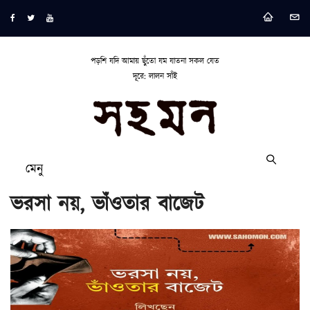
পড়শি যদি আমায় ছুঁতো যম যাতনা সকল যেত
দূরে: লালন সাঁই
মেনু
ভরসা নয়, ভাঁওতার বাজেট