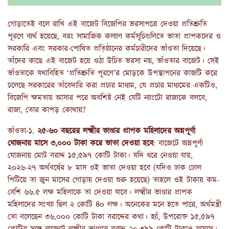
গোড়াতেই বলে রাখি এই বাজেট বিজেপির ভরসাপত্রে দেওয়া প্রতিশ্রুতি
পূরণে ব্যর্থ হয়েছে, বরং সামাজিক কল্যাণ কর্মসূচিগুলিতে ভাতা প্রাপকদের ও
সরকারি এবং সরকার-পোষিত প্রতি়ষ্ঠানের কর্মচারীদের ভাঁওতা দিয়েছে।
তাঁদের কাছে এই বাজেট হয়ে ওঠা উচিত ভরসা নয়, ভাঁওতার বাজেট। সেই
ভাঁওতাকে যথাবিহিত ‘প্রতিশ্রুতি পূরণে’র মোড়কে উপস্থাপনের কাজটি করে
চলেছে সরকারের তাঁবেদারি করা প্রচার মাধ্যম, যে প্রচার মাধ্যমের একটিও,
বিজেপি ক্ষমতায় আসার পরে অবশিষ্ট নেই যেটি ন্যাংটো রাজাকে বলবে,
রাজা, তোর কাপড় কোথায়?
ভাঁওতা-১.
২৫-৬০ বছরের লক্ষ্মীর ভাণ্ডার প্রাপক মহিলাদের অন্নপূর্ণা
যোজনায় মাসে ৩,০০০ টাকা করে ভাতা দেওয়া হবে
: বাজেটে অন্নপূর্ণা
যোজনায় মোট বরাদ্দ ১৫,৫৯৭ কোটি টাকা। যদি ধরে নেওয়া যায়,
২০২৬-২৭ অর্থবর্ষের ৮ মাস ওই ভাতা দেওয়া হবে (যদিও ঢাক ঢোল
পিটিয়ে তা জুন মাসের গোড়ায় দেওয়া শুরু হয়েছে) তাহলে ওই টাকায় কম-
বেশি ৬৬.৫ লক্ষ মহিলাকে তা দেওয়া যাবে। লক্ষ্মীর ভাণ্ডার প্রাপক
মহিলাদের সংখ্যা ছিল ২ কোটি ৪০ লক্ষ। অনেকের মনে হতে পারে, অর্থমন্ত্রী
তো বলেছেন ৩৬,০০০ কোটি টাকা বরাদ্দের কথা। হ্যাঁ, উপরোক্ত ১৫,৫৯৭