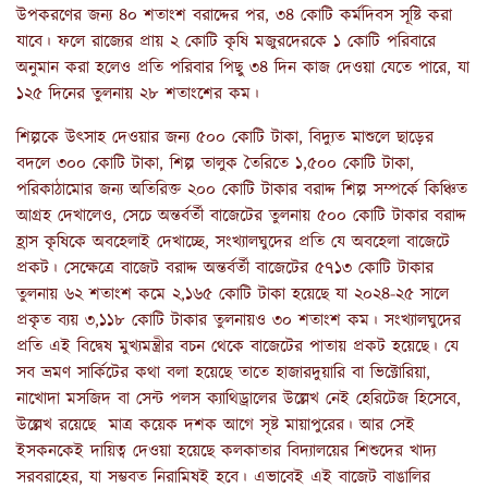
উপকরণের জন্য ৪০ শতাংশ বরাদ্দের পর, ৩৪ কোটি কর্মদিবস সূষ্টি করা
যাবে। ফলে রাজ্যের প্রায় ২ কোটি কৃষি মজুরদেরকে ১ কোটি পরিবারে
অনুমান করা হলেও প্রতি পরিবার পিছু ৩৪ দিন কাজ দেওয়া যেতে পারে, যা
১২৫ দিনের তুলনায় ২৮ শতাংশের কম।
শিল্পকে উৎসাহ দেওয়ার জন্য ৫০০ কোটি টাকা, বিদ্যুত মাশুলে ছাড়ের
বদলে ৩০০ কোটি টাকা, শিল্প তালুক তৈরিতে ১,৫০০ কোটি টাকা,
পরিকাঠামোর জন্য অতিরিক্ত ২০০ কোটি টাকার বরাদ্দ শিল্প সম্পর্কে কিঞ্চিত
আগ্রহ দেখালেও, সেচে অন্তর্বর্তী বাজেটের তুলনায় ৫০০ কোটি টাকার বরাদ্দ
হ্রাস কৃষিকে অবহেলাই দেখাচ্ছে, সংখ্যালঘুদের প্রতি যে অবহেলা বাজেটে
প্রকট। সেক্ষেত্রে বাজেট বরাদ্দ অন্তর্বর্তী বাজেটের ৫৭১৩ কোটি টাকার
তুলনায় ৬২ শতাংশ কমে ২,১৬৫ কোটি টাকা হয়েছে যা ২০২৪-২৫ সালে
প্রকৃত ব্যয় ৩,১১৮ কোটি টাকার তুলনায়ও ৩০ শতাংশ কম। সংখ্যালঘুদের
প্রতি এই বিদ্বেষ মুখ্যমন্ত্রীর বচন থেকে বাজেটের পাতায় প্রকট হয়েছে। যে
সব ভ্রমণ সার্কিটের কথা বলা হয়েছে তাতে হাজারদুয়ারি বা ভিক্টোরিয়া,
নাখোদা মসজিদ বা সেন্ট পলস ক্যাথিড্রালের উল্লেখ নেই হেরিটেজ হিসেবে,
উল্লেখ রয়েছে মাত্র কয়েক দশক আগে সৃষ্ট মায়াপুরের। আর সেই
ইসকনকেই দায়িত্ব দেওয়া হয়েছে কলকাতার বিদ্যালয়ের শিশুদের খাদ্য
সরবরাহের, যা সম্ভবত নিরামিষই হবে। এভাবেই এই বাজেট বাঙালির