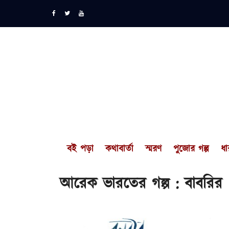
বই পড়া
কথাবার্তা
স্মরণ
পুজোর গল্প
ধা
আরেক ভারতের গল্প : বাবরির