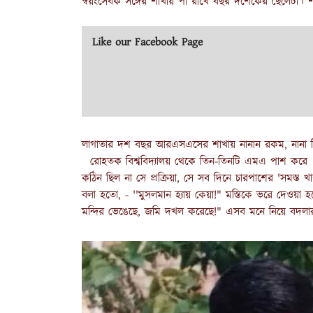
স্বয়ংসেবক সঙ্গের শাখায় পা রাখে বছর দশেকের ছেলেটা। 
Like our Facebook Page
লাগাতার দশ বছর আরএসএসের শাখায় নানান রকম, নানা কিছু
রোহতক বিশ্ববিদ্যালয় থেকে তিন-তিনটি এমএ পাশ করে । ত
কঠিন ছিল না সে প্রক্রিয়া, সে সব দিনে চারপাশের 'সমস্ত 
বলা হতো, - ''মুসলমান হ্যায় কেয়া!" মস্তিকে ভরে দেওয়
মন্দির ভেঙেছে, জমি দখল করেছে!" এসব মনে নিয়ে বদলার