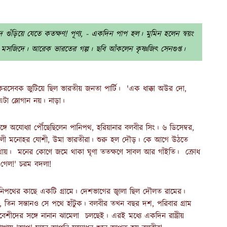
 গুঁড়িয়ে যেতে কতক্ষণ! পূণ্য, - একদিন পাপ হল। মুমিন হলেন স্বয়ং
 মসজিদে। আরেক ভারতের গল্প। ছবি আঁকলেন কৃষ্ণজিৎ সেনগুপ্ত।
 করসেবক জুটিয়ে ছিল ভারতীয় জনতা পার্টি। 'এক ধাক্কা অউর দো,
এটা স্লোগান নয়। নাড়া।
্গে অযোধ্যা পৌঁছেছিলেন পানিপথ, হরিয়ানার বলবীর সিং। ৬ ডিসেম্বর,
মুরলী মনোহর যোশী, উমা ভারতীরা। শুরু হল দৌড়। কে আগে উঠতে
মাথায়। মনের কোণে জমে থাকা ঘৃণা ততক্ষণে সাবল আর গাঁইতি। ক্রোধ
গেল!' চরম বদলা!
পানিপথের কাছে একটি গ্রামে। দেশভাগের জ্বালা ছিল দৌলত রামের।
তেন, তিন সন্তানও সে পথে হাঁটুক। বলবীর তখন বছর দশ, পরিবার গ্রাম
ীদের সঙ্গে নানান ঝামেলা চলছেই। এরই মধ্যে একদিন রাষ্ট্রীয়