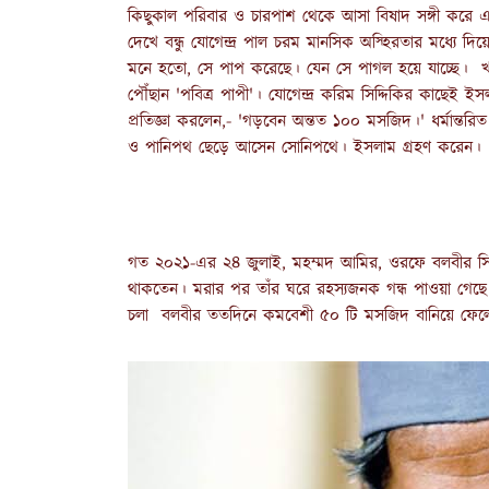
কিছুকাল পরিবার ও চারপাশ থেকে আসা বিষাদ সঙ্গী করে 
দেখে বন্ধু যোগেন্দ্র পাল চরম মানসিক অস্হিরতার মধ্যে দি
মনে হতো, সে পাপ করেছে। যেন সে পাগল হয়ে যাচ্ছে। খ
পৌঁছান 'পবিত্র পাপী'। যোগেন্দ্র করিম সিদ্দিকির কাছ
প্রতিজ্ঞা করলেন,- 'গড়বেন অন্তত ১০০ মসজিদ।' ধর্মান্ত
ও পানিপথ ছেড়ে আসেন সোনিপথে। ইসলাম গ্রহণ করেন।
গত ২০২১-এর ২৪ জুলাই, মহম্মদ আমির, ওরফে বলবীর সিং
থাকতেন। মরার পর তাঁর ঘরে রহস্যজনক গন্ধ পাওয়া গেছে।
চলা বলবীর ততদিনে কমবেশী ৫০ টি মসজিদ বানিয়ে ফেল