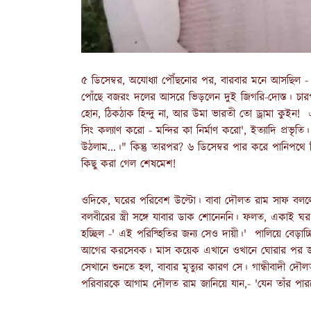
৫ ডিসেম্বর, অযোধ্যা পৌঁছনোর পর, বারবার মনে আসছিল - বন
পোঁছে বজরং দলের আসরে ভিড়লেন দুই জিগরি-দোস্ত। চারপ
হোন, ঠিকঠাক হিন্দু না, আর উমা ভারতী তো ড্রামা কুইন! এদে
সিং কল্যাণ করো - মন্দির কা নির্মাণ করো', ইত্যাদি প্রভ
উঠলাম...।" কিন্তু তারপর? ৬ ডিসেম্বর পার করে পানিপ
কিছু করা গেল শেষমেশ!
ওদিকে, ঘরের পরিবেশ উল্টো। বাবা দৌলত রাম সাফ বলল
বলবীরের স্ত্রী সঙ্গে যাবার ডাক শোনেননি। ফলত, একাই ঘর
হচ্ছিল -' এই পরিস্হিতির জন্য সেও দায়ী।' পালিয়ে বেড়
আগের করসেবক। মাস কয়েক এখানে ওখানে ঘোরার পর জান
সেখানে শুনতে হল, বাবার মৃত্যুর কারণ সে। গান্ধীবাদী দ
পরিবারকে আগাম দৌলত রাম জানিয়ে যান,- 'যেন তাঁর পা