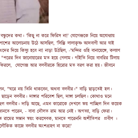
্ধুদের কথা। 'কিছু না করে ফিরিস না!' যোগেন্দ্রকে নিয়ে অযোধ্যায়
াশের আলোচনায় উঠে আসছিল, 'সিন্ধ্রি লালাকৃষ্ণ আদবাণী আর যাই
র দিয়ে কিস্যু হবে না! নাড়া উঠছিল, -'মন্দির ওহি বানায়েঙ্গে, কল্যাণ
ৃতি। "পরের দিন জানোয়ারের মত হয়ে গেলাম। গাঁইতি নিয়ে বাবরির টিলায়
থে ফিরলে, যোগেন্দ্র আর বলবীরকে হিরোর মত বরণ করা হয়। জীবনে
েন, "ঘরে নয় তিনি থাকবেন, অথবা বলবীর।" বাড়ি ছাড়তেই হল।
 ছাড়েন বলবীর। দাঙ্গার পরিবেশ ছিল, দাঙ্গা চলছিল। কোথাও মনে
াচ্ছিল বলবীর। দাড়ি আছে, এমন কারোকে দেখলে ভয় পাচ্ছিল দিন কয়েক
তে পারেন, - বাবা দৌলত রাম আর নেই। অগত্যা, বাড়ি ফেরা।
ৌলত রামের সন্তান স্বয়ং করসেবক, মানতে পারেননি অশীতিপর প্রবীণ ।
রলৌকিক কাজে বলবীর অংশগ্রহণ না করে!'