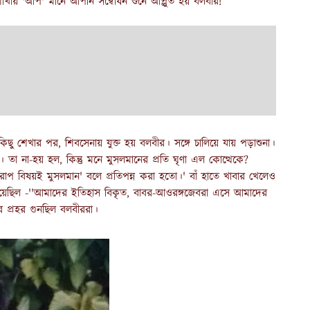
শাখায় 'আপ' মানে আপনি সম্বোধন শুনে আপ্লুত হয় বলবীর!
 শেখার পর, শিবসেনায় যুক্ত হয় বলবীর। সঙ্গে চালিয়ে যায় পড়াশুনা।
া না-হয় হল, কিন্তু মনে মুসলমানের প্রতি ঘৃণা এল কোত্থেকে?
খারাপ বিষয়ই মুসলমান' বলে প্রতিপন্ন করা হতো।' বাঁ হাতে খাবার খেলেও
া হয়েছিল -''আমাদের ইতিহাস বিকৃত, বাবর-আওরঙ্গজেবরা এসে আমাদের
 প্রহর গুনছিল বলবীররা।