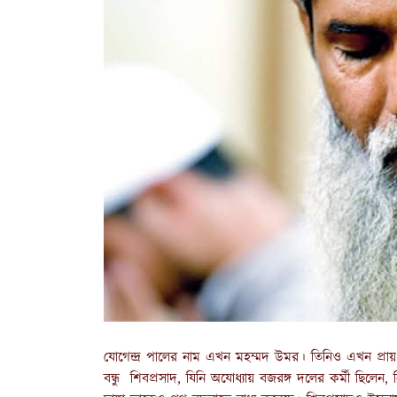
যোগেন্দ্র পালের নাম এখন মহম্মদ উমর। তিনিও এখন প্রা
বন্ধু শিবপ্রসাদ, যিনি অযোধ্যায় বজরঙ্গ দলের কর্মী ছিল