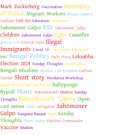
Neutrality
Mark Zuckerberg
Vaccination
of Police
Migrant Workers
Drone Camera
Aadhaar
Folk Art
Education
Lockdown
RSS
Sahomoner Galpo
Sahomoner Galpo
tiger
Children
Ceasefire
Sahomoner Galpo
Illegal
article 370
Central Vista
Immigrants
Covid 19
Class Room Education
Bengal Politics
Loksabha
NRC
Dalit Story
Election 2024
Sunday Thoughts
constitution
Bengali Muslims
Woman Life Freedom
Lakhmi
Short story
Vandar
Hindutwa Workshop
Ballygunge
Qatar World Cup 2nd Round
Music
Bypoll
Rabindranath
Mutton
Sunday
Rabindranath Tagore
Open
Thoughts
Sahomoner
cast mines
Dalit
corruption
Galpo
Sunday
Kangana Ranaut
Mask
Thoughts
Short Story
Election Commission
Vaccine
Muslim