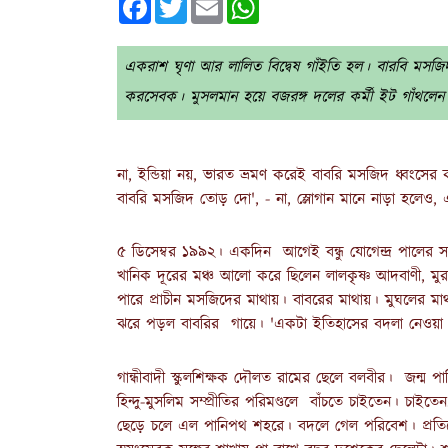
একরাশ ঘৃণা আর লালিত বিদ্বেষ গাঁইতি হল। বারবি মসজিদ
করসেবক। মুসলমান হয়ে বজরঙ্গ দলের কর্মী ইট গাঁথলেন
না, ইন্ডিয়া নয়, ভারত ভ্রমণ করেই বাবরি মসজিদ ধ্বংসের
বাবরি মসজিদ তোড় দো', - না, স্লোগান মানে নাড়া হলেও, 
৫ ডিসেম্বর ১৯৯২। একদিন আগেই বন্ধু যোগেন্দ্র পালের সঙ
খানিক দূরের মঞ্চ আলো করে ছিলেন লালকৃষ্ণ আদবাণী, 
পারে প্রাচীন মসজিদের মাথায়। বাবরের মাথায়। মুঘলের 
ঝরে পড়ল বাবরির গায়ে। 'একটা ইতিহাসের বদলা নেওয়া 
গান্ধীবাদী স্কুলশিক্ষক দৌলত রামের ছেলে বলবীর। জন্ম 
হিন্দু-মুসলিম সম্প্রীতির পরিমণ্ডলে বাঁচতে চাইতেন। চাই
ছেড়ে চলে এল পানিপথ শহরে। বদলে গেল পরিবেশ। প্রতিবেশ