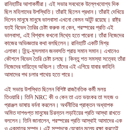
রানিহাটির আশাকর্মীরা। এই সভার সবথেকে উল্লেখযোগ্য দিক
ছিল মহিলাদের উপস্থিতি। তাঁরাই ছিলেন প্রধান। তাঁরাই দেখিয়ে
দিলেন মানুষে মানুষে ভালবাসা এখনো কেমন অটুট রয়েছে। রাষ্ট্র
যতই বিভেদ তৈরির চেষ্টা করুক না কেন
,
পরস্পরের প্রতি এই
ভালবাসা
,
এই বিশ্বাস কখনো মিথ্যে হতে পারেনা। তাঁরা নিজেদের
কাজের অভিজ্ঞতার কথা বলছিলেন। রানিহাটি একটি মিশ্র
এলাকা। হিন্দু
-
মুসলমান জনবসতি প্রায় সমান সমান। এখানেও
কৌশলে বিভেদ তৈরি চেষ্টা চলছে। কিন্তু শত সমস্যা সত্বেহ তাঁরা
নিজেদের দায়িত্বে অবিচল। তাঁদের এই এগিয়ে যাবার কাহিনি
আমাদের পথ চলার পাথেয় হতে পারে।
এই সভায় উপস্থিত ছিলেন বিশিষ্ট রাজনৈতিক কর্মী মলয়
তিওয়ারি। তিনি
NRC
কী ও কেন তা এত ভয়ংকর তা সহজ ও
প্রাঞ্জল ভাষায় বর্ননা করলেন। অর্থনীতির প্রাক্তন অধ্যাপক
অমিত দাশগুপ্ত মানুষের চিরন্তন লড়াইয়ের প্রতি আস্থা রাখতে
বললেন। তিনি জানালেন
,
পরস্পরের প্রতি আস্থাই আমাদের এক
ও একমাত্র সম্পদ। এই সম্পদকে যেকোন মূল্যে রক্ষা করতেই