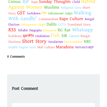
BJP
Hatred
Census
Sunday Thoughts
Rape
Child
Against Women
Muslims
Religious Guru
Short
GST
Walking
Story
lockdown
শিয়া
Sahomoner Galpo
With Gandhi'
Rape Culture
Communalism
Bengal
Dalits
Election
Sahomoner Galpo
CCTV
Translated Story
RSS
Whatsapp
RG Kar
Sthabir Dasgupta
Kanyasree
Fish
SIR
lockdown
মুদ্রাস্ফীতি
retaliation
Tainted
Bengal
Short Story
NRC
Elections
Secularism
Environment
Maradona
Double Engine Govt
Mob Culture
NoVoteToBJP
0 Comments
Post Comment