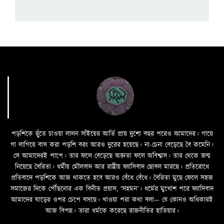
পড়শিকে ছুঁতে চাওয়া লালন সাঁইয়ের আর্তি প্রায় দুশো বছর পরেও আমাদের। গায়ে
গা লাগিয়ে বাস করা পড়শি বরং আরও দুরের হয়েছে। না-চেনা বেড়েছে বৈ কমেনি।
সে আমাদেরই পাপে। তার ফলে বেড়েছে অজ্ঞতা ফলে অবিশ্বাস। তার থেকে জন্ম
নিয়েছে বৈরিতা। ধর্মীয় মৌলবাদ আর রাষ্ট্রীয় ফ্যাসিবাদ ছোবল মারছে। প্রতিরোধে
প্রতিবাদে পড়শিকে আজ থাকতে হবে আরও বেঁধে বেঁধে। বৈরিতা মুছে ফেলে সহজ
সমাজের দিকে পৌঁছনোর এক বিনীত প্রয়াস, ‘সহমন’। ধর্মের মুখোশ পরে ফ্যাসিবাদ
আমাদের ঘাড়ের ওপর চেপে বসছে। খাওয়া পরা কথা বলা—­­ যে কোনও অধিকারই
আজ বিপন্ন। তারা ধর্মকে করেছে রাজনীতির হাতিয়ার।