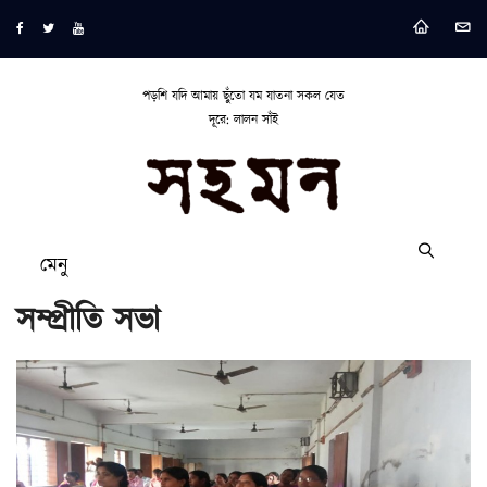
পড়শি যদি আমায় ছুঁতো যম যাতনা সকল যেত
দূরে: লালন সাঁই
মেনু
সম্প্রীতি সভা