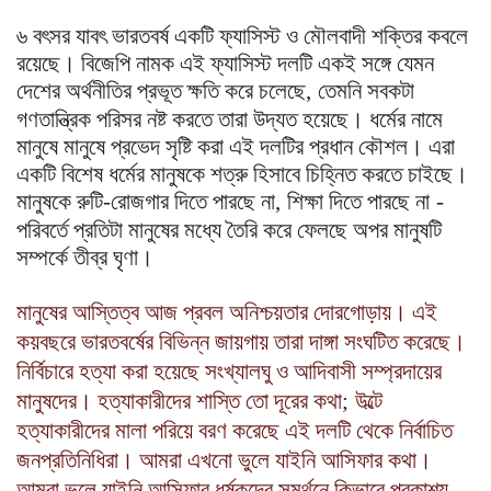
৬ বৎসর যাবৎ ভারতবর্ষ একটি ফ্যাসিস্ট ও মৌলবাদী শক্তির কবলে
রয়েছে। বিজেপি নামক এই ফ্যাসিস্ট দলটি একই সঙ্গে যেমন
দেশের অর্থনীতির প্রভূত ক্ষতি করে চলেছে
,
তেমনি সবকটা
গণতান্ত্রিক পরিসর নষ্ট করতে তারা উদ্যত হয়েছে। ধর্মের নামে
মানুষে মানুষে প্রভেদ সৃষ্টি করা এই দলটির প্রধান কৌশল। এরা
একটি বিশেষ ধর্মের মানুষকে শত্রু হিসাবে চিহ্নিত করতে চাইছে।
মানুষকে রুটি
-
রোজগার দিতে পারছে না
,
শিক্ষা দিতে পারছে না
-
পরিবর্তে প্রতিটা মানুষের মধ্যে তৈরি করে ফেলছে অপর মানুষটি
সম্পর্কে তীব্র ঘৃণা।
মানুষের আস্তিত্ব আজ প্রবল অনিশ্চয়তার দোরগোড়ায়। এই
কয়বছরে ভারতবর্ষের বিভিন্ন জায়গায় তারা দাঙ্গা সংঘটিত করেছে।
নির্বিচারে হত্যা করা হয়েছে সংখ্যালঘু ও আদিবাসী সম্প্রদায়ের
মানুষদের। হত্যাকারীদের শাস্তি তো দূরের কথা
;
উল্টে
হত্যাকারীদের মালা পরিয়ে বরণ করেছে এই দলটি থেকে নির্বাচিত
জনপ্রতিনিধিরা। আমরা এখনো ভুলে যাইনি আসিফার কথা।
আমরা ভুলে যাইনি আসিফার ধর্ষকদের সমর্থনে কিভাবে প্রকাশ্য