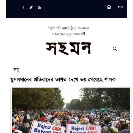
পড়শি যদি আমায় ছুঁতো যম যাতনা
সকল যেত দূরে: লালন সাঁই
মেনু
মুসলমানের প্রতিবাদের তাগত দেখে ভয় পেয়েছে শাসক