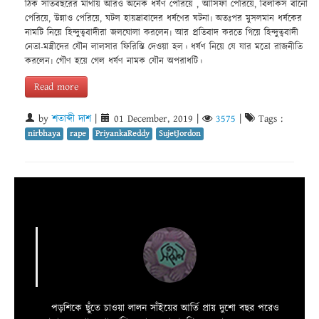
ঠিক সাতবছরের মাথায় আরও অনেক ধর্ষণ পেরিয়ে , আসিফা পেরিয়ে, বিলকিস বানো
পেরিয়ে, উন্নাও পেরিয়ে, ঘটল হায়দ্রাবাদের ধর্ষণের ঘটনা৷ অতঃপর মুসলমান ধর্ষকের
নামটি নিয়ে হিন্দুত্ববাদীরা জলঘোলা করলেন৷ আর প্রতিবাদ করতে গিয়ে হিন্দুত্ববাদী
নেতা-মন্ত্রীদের যৌন লালসার ফিরিস্তি দেওয়া হল। ধর্ষণ নিয়ে যে যার মতো রাজনীতি
করলেন৷ গৌণ হয়ে গেল ধর্ষণ নামক যৌন অপরাধটি।
Read more
by
শতাব্দী দাশ
|
01 December, 2019
|
3575
|
Tags :
nirbhaya
rape
PriyankaReddy
SujetJordon
পড়শিকে ছুঁতে চাওয়া লালন সাঁইয়ের আর্তি প্রায় দুশো বছর পরেও