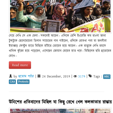
যেয়ে দেখি সে এক মেলা। সকলেই আচেন। এদিকে বেশি ইংরেজি কম বাংলা জানা
টুকটুকে ছেলেমেয়েরা ডিলান সায়েবের গান গাইচেন, ওদিকে বোরখা পরা মা জননীরা
ইয়াব্বড় ফেস্টুন হাতে মিছিলে হাঁটতে তোয়ের হয়ে আচেন। এক বাবুকে দেখি বয়সে
খানিক কুঁজো হয়ে পড়েচেন, এসেছেন জোয়ান মেয়ের হাত ধরে। মিছিলের ছবি হুতোমের
চোখে।
Read more
by
হুতোম প্যাঁচা
|
24 December, 2019
|
3179
|
Tags :
NRC
CAA
Protests
উনিশের প্রতিবাদের মিছিল যা কিছু রেখে গেল কলকাতার রাস্তায়