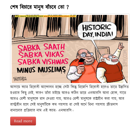
শেষ বিচারে মানুষ বাঁচবে তো ?
আসামে ক্যাব বিরোধী আন্দোলন হচ্ছে সেটা কিন্তু বিজেপি বিরোধী হলেও তাতে উল্লসিত
হওয়ার কিছু নেই, কারণ তাঁরা চাইছে আরও কঠিন ভাবে এনআরসি আনা হোক, যাতে
আরও বেশী মানুষকে বাদ দেওয়া যায়, আরও বেশী মানুষকে রাষ্ট্রহীন করা যায়, আর
রাস্ট্রহীন হলে সেই মানুষটিকে কম পয়সায় বা সেই অর্থে বিনা পয়সায় ক্রীতদাস
বানানোর প্রক্রিয়ার নাম এই ক্যাব- এনআরসি।
Read more