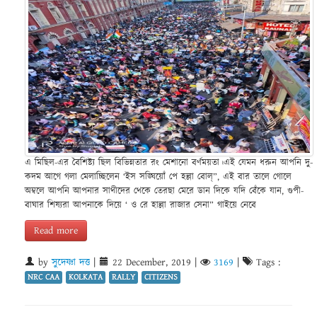
এ মিছিল-এর বৈশিষ্ট্য ছিল বিভিন্নতার রং মেশানো বর্ণময়তা।এই যেমন ধরুন আপনি দু-
কদম আগে গলা মেলাচ্ছিলেন ‘ইস সঙ্ঘিয়োঁ পে হল্লা বোল্‌”, এই বার তালে গোলে
অম্বলে আপনি আপনার সাথীদের থেকে তেরছা মেরে ডান দিকে যদি বেঁকে যান, গুপী-
বাঘার শিষ্যরা আপনাকে দিয়ে ‘ ও রে হাল্লা রাজার সেনা” গাইয়ে নেবে
Read more
by
সুদেষ্ণা দত্ত
|
22 December, 2019
|
3169
|
Tags :
NRC CAA
KOLKATA
RALLY
CITIZENS