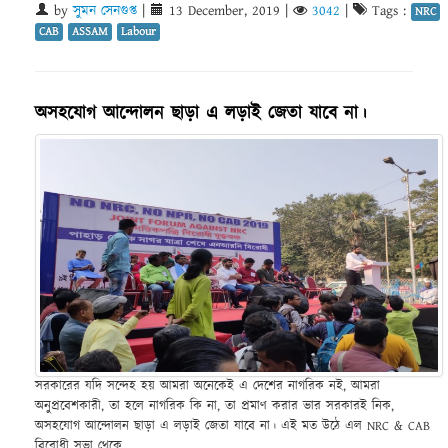
by
সুমন সেনগুপ্ত
|
13 December, 2019
|
3042
|
Tags :
NRC
CAB
ASSAM
Labour
অসহযোগ আন্দোলন ছাড়া এ লড়াই জেতা যাবে না।
সরকারের যদি সন্দেহ হয় আমরা অনেকেই এ দেশের নাগরিক নই, আমরা
অনুপ্রবেশকারী, তা হলে নাগরিক কি না, তা প্রমাণ করার ভার সরকারই নিক,
অসহযোগ আন্দোলন ছাড়া এ লড়াই জেতা যাবে না। এই মত উঠে এল NRC & CAB
বিরোধী সভা থেকে