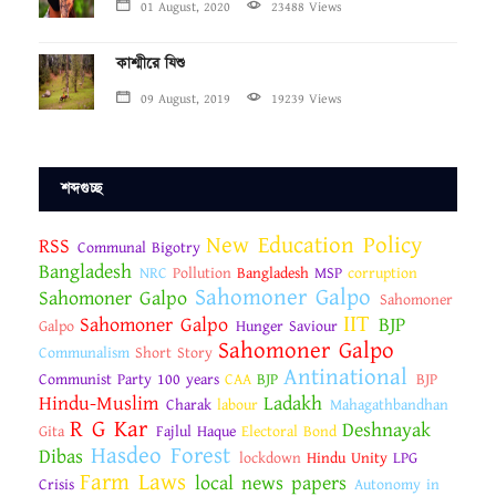
01 August, 2020
23488 Views
কাশ্মীরে যিশু
09 August, 2019
19239 Views
শব্দগুচ্ছ
New Education Policy
RSS
Communal Bigotry
Bangladesh
NRC
Pollution
Bangladesh
MSP
corruption
Sahomoner Galpo
Sahomoner Galpo
Sahomoner
IIT
Sahomoner Galpo
BJP
Galpo
Hunger Saviour
Sahomoner Galpo
Communalism
Short Story
Antinational
Communist Party 100 years
CAA
BJP
BJP
Hindu-Muslim
Ladakh
Charak
labour
Mahagathbandhan
R G Kar
Deshnayak
Gita
Fajlul Haque
Electoral Bond
Hasdeo Forest
Dibas
lockdown
Hindu Unity
LPG
Farm Laws
local news papers
Crisis
Autonomy in