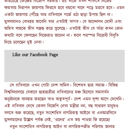
করিয়েছে কেন্দ্রের বিজেপি সরকার। হয় তাকে প্রবল শক্তিতে নিজের
ক্ষমতায় নিরাপদ জায়গায় ফিরতে হবে নয়তো খাদে পড়ে মরতে হবে। এমন
একটা জায়গায় পৌঁছে তার প্রতিবাদে গর্জে ওঠা ছাড়া উপায় ছিল না।
মুসলমানও বোধহয় ভাবেনি তার এতটাই তাগত। যে আন্দোলন মোদী এবং
অমিত সাহকে ভীত সন্ত্রস্ত করে তুলেছে। এতটাই ভীত যে তাঁরা কখন কোন
কথাটা বলে ফেলছেন লিজেরাও জানেন না। ফলে পরস্পর বিরোধী বিবৃতি
দিয়ে চলেছেন দুই নেতা।
Like our Facebook Page
সে প্রতিবাদে এখন গোটা দেশ সামিল। বিশেষত ছাত্র সমাজ। বিভিন্ন
বিশ্ববিদ্যালয়ে যেভাবে ছাত্রছাত্রীরা প্রতিবাদের মঞ্চ হিসেবে সমাবর্তন
অনুষ্ঠানকে ব্যবহার করছেন তাও অভূতপূর্ব। দেশ এমন দৃশ্য আগে দেখেনি।
এই প্রতিবাদ দেখে কেবল বিজেপি নেতা মন্ত্রীরা নন, বহু সাধারণ মানুষও
বলতে শুরু করেছে, নতুন সংশোধিত নাগরিকত্ব আইনে বা এনআরসিতে
মুসলমাদের উল্লেখ পর্যন্ত নেই, ‘ওদের’ এত ভয় পাওয়া কি হয়েছে!
নতুন সংশোধিত নাগরিকত্ব আইন বা নাগরিকপঞ্জীর পরিণাম জানার