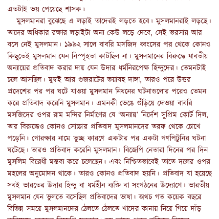
এতটাই ভয় পেয়েছে শাসক।
মুসলমানরা বুঝেছে এ লড়াই তাদেরই লড়তে হবে। মুসল‌মানরাই লড়ছে।
তাদের অধিকার রক্ষার লড়াইটা অন্য কেউ লড়ে দেবে, সেই ভরসায় আর
বসে নেই মুসলমান। ১৯৯২ সালে বাবরি মসজিদ ধ্বংসের পর থেকে কোনও
কিছুতেই মুসলমান যেন নিস্পৃহতা কাটছিল না
।
মুসলমানের বিরুদ্ধে যাবতীয়
অন্যায়ের প্রতিবাদ করার দায় যেন উদার ধর্মনিরপেক্ষ হিন্দুদের। তেমনটাই
চলে আসছিল। মুম্বই আর গুজরাটের ভয়াবহ দাঙ্গা, তারও পরে উত্তর
প্রদেশের পর পর ঘটে যাওয়া মুসলমান নিধনের ঘটনাগুলোর পরেও তেমন
করে প্রতিবাদ করেনি মুসলমান
।
এমনকী ভেঙে গুঁড়িয়ে দেওয়া বাবরি
মসজিদের ওপর রাম মন্দির নির্মাণের যে ‘অন্যায়’ নির্দেশ সুপ্রিম কোর্ট দিল,
তার বিরুদ্ধেও কোনও সোচ্চার প্রতিবাদ মুসলমানদের তরফ থেকে চোখে
পড়েনি। গোরক্ষার নামে তুচ্ছ কারণে একটার পর একটা গণপিটুনির ঘটনা
ঘটেছে। তারও প্রতিবাদ করেনি মুসলমান। বিজেপি নেতারা দিনের পর দিন
মুসলিম বিরেধী মন্তব্য করে চলেছেন। এবং নিশ্চিতভাবেই তাতে দলের ওপর
মহলের অনুমোদন থাকে। তারও কোনও প্রতিবাদ হয়নি। প্রতিবাদ যা হয়েছে
সবই ভারতের উদার হিন্দু বা ধর্মহীন ব্যক্তি বা সংগঠনের উদ্যোগে। ভারতীয়
মুসলমান যেন ভুলতে বসেছিল প্রতিবাদের ভাষা। অথচ গত কয়েক বছরে
বিভিন্ন সময়ে মুসলমানদের ঠেলতে ঠেলতে খাদের কানায় নিয়ে গিয়ে দাঁড়