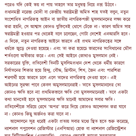
পরেও যদি কেই ভয় না পায় তাহলে তার মনুষত্ব নিয়ে প্রশ্ন উঠবে।
প্রধানমন্ত্রী নরেন্দ্র মোদী বা কেন্দ্রীয় স্বরাষ্ট্রমন্ত্রী অমিত শাহ যতই বলুন, নতুন
সংশোধিত নাগরিকত্ব আইন বা জাতীয় নাগরিকপঞ্জী মুসলমানদের লক্ষ্য করে
করা হয়নি, সে আশ্বাস কোনও যুক্তিতেই ধোপে টেকে না। কারণ অমিত সাহ
স্বরাষ্ট্রমন্ত্রী হওয়ার পর থেকেই বলে চলেছেন, গোটা দেশেই এনআরসি হবে।
এ দিকে, নতুন নাগরিকত্ব আইনে ভারতে এই প্রথম নাগরিকত্বের সঙ্গে
ধর্মকে জুড়ে দেওয়া হয়েছে। এবং তা করা হয়েচে ভারতের সংবিধানের মৌল
শর্তগুলো অস্বীকার করে। এবং সেই আইনে কোথাও মুসলমান নেই।
সরকারের যুক্তি, প্রতিবেশী তিনটি মুসলিমপ্রধান দেশ থেকে ধর্মীয় কারণে
নির্যাতনের শিকার হয়ে হিন্দু, বৌদ্ধ, খ্রিস্টান, শিখ, জৈন এবং পারশিরা
শরণার্থী হয়ে ভারতে চলে এলে তাদের নাগরিকত্ব দেওয়া হবে। এই
আইনের সুরক্ষা পাবে কেবল অমুসলমানেরাই। তাতে মুসলমানদের তো
কোনও ক্ষতি হবে না! প্রথমিকভাবে ক্ষতি তো মুসসলমানেরই। তবে একটা
কথা মানতেই হবে মুসলমানের ক্ষতি মানেই আমাদের সবার ক্ষতি।
প্রতিবেশীকে সরিয়ে রেখে ‘অপর’ করে দিয়ে কোনও আন্দোলন করা যাবে
না। কোনও কিছু অর্জনও করা যাবে না।
আন্দোলনে সূত্র ধরেই একটা প্রত্যয় সবার মধ্যে স্থিত হতে শুরু করেছে,
ন্যাশনাল পপুলেশন রেজিস্টার (এনপিআর) হোক বা ন্যাশনাল রেজিস্ট্রেশন