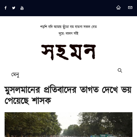
পড়শি যদি আমায় ছুঁতো যম যাতনা সকল যেত
দূরে: লালন সাঁই
মেনু
মুসলমানের প্রতিবাদের তাগত দেখে ভয়
পেয়েছে শাসক