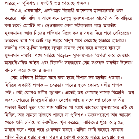
পারছে না পুলিশও। এতটাই ভয় পেয়েছে শাসক।
সিএএ, এনআরসি, এনপিআর বিরোধী আন্দোলন মুসলমানরাই শুরু
করেছে। যদি বলি এ আন্দোলনে নেতৃত্ব মুসলমানদের হাতে? তা কি বাড়িয়ে
বলা হবে? মোটেই না। দেওয়ালের লেখা সঠিকভাবে পড়ে ভারতীয়
মুসলমানরা আজ নিজের প্রতিবাদ নিজে করার সঙ্কল্প নিয়ে পথে বেরিয়েছে।
ভারতের প্রায় সব ছোট বড় শহরে মানুষ পথে নেমেছে হাজারে হাজারে।
লক্ষণীয় গত দু-তিন সপ্তাহে জুম্মার নামাজ শেষ করে হাজারে হাজারে
মুসলমান নামাজি পথে বেরিয়ে পড়েছেন মুসলমানকে ‘অপর’ করে দেওয়ার
অসাংবিধানিক আইন এবং বিজেপি সরকারের সেই সংক্রান্ত যাবতীয় উদ্যোগ
বানচাল করে দেওয়ার জন্য।
সেই প্রতিবাদ মিছিলে বহন করা হচ্ছে বিশাল সব জাতীয় পতাকা।
মিছিলে একটাই পতাকা— তেরঙা। তাদের হাতে কোনও দলীয় পতাকা
নেই। নেই কোনও দলীয় শ্লোগান। এতেই ভয় পেয়েছে শাসক বিজেপি। ভয়
অবশ্য পেয়েছে হিন্দুত্ববাদীরাও। দেশের আত্মার সঙ্গে লগ্ন থেকে জাতীয়
পতাকা উর্ধ্বে তুলে ধরে শক্ত মাটিতে পা রেখে ভারতের মুসলমানের এই যে
মিছিল, তার সামনে দাঁড়াতে পারছে না পুলিশও
।
উত্তরপ্রদেশে তাই আড়াল
থেকে গুলি চালিয়ে প্রতিবাদীদের খুন করেছে। বাকিদের খুঁজে বেড়াচ্ছে
মারবে বলে। শয়ে শয়ে গ্রেফতার করছে। হুলিয়া জারি করেছে সরকার
প্রতিবাদীদের ধরার জন্য। পুরস্কার ঘোষণা করেছে ধরিয়ে দেওয়ার জন্য।