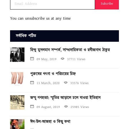
Subcribe
You can unsubscribe us at any time
সর্বাধিক পঠিত
হিন্দু মুসলমান সম্পর্ক, সাম্প্রদায়িকতা ও রবীন্দ্রনাথ ঠাকুর
09 May, 2019
37711 Views
পুরুষের খৎনা ও পরিচয়ের চিহ্ন
13 March, 2020
33576 Views
জম্মু গণহত্যা: স্মৃতির আড়ালে চলে যাওয়া ইতিহাস
09 August, 2019
25985 Views
ঈদ-উল-আজহা ও কিছু কথা