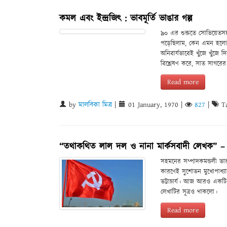
কমল এবং ইন্দ্রজিৎ : ভাবমূর্তি ভাঙার গল্প
৯০ এর শুরুতে সোভিয়েতসহ 
পড়েছিলাম, কেন এমন হলো! আম
অনিবার্যভাবেই খুঁজে খুঁজে
বিশ্লেষণ করে, সাত সাগরের
Read more
by
মালবিকা মিত্র
|
01 January, 1970
|
827
|
Ta
“তথাকথিত লাল দল ও নানা মার্কসবাদী লেখক” –
সহমনের সম্পাদকমন্ডলী ভারত
কারণেই সুশোভন মুখোপাধ্য
ভট্টাচার্য। আজ আরও একটি
লেখাটির সূত্রও থাকলো।
Read more