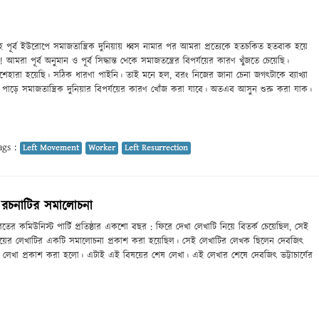
পূর্ব ইউরোপে সমাজতান্ত্রিক দুনিয়ায় ধ্বস নামার পর আমরা প্রত্যেকে হতচকিত হতবাক হয়ে
রা পূর্ব অনুমান ও পূর্ব সিদ্ধান্ত থেকে সমাজতন্ত্রের বিপর্যয়ের কারণ খুঁজতে চেয়েছি।
 দিশেহারা হয়েছি। সঠিক ধারণা পাইনি। তাই মনে হল, বরং নিজের জানা চেনা জগৎটাকে ব্যাখ্যা
 পাড়ে সমাজতান্ত্রিক দুনিয়ার বিপর্যয়ের কারণ খোঁজ করা যাবে। অতএব আসুন শুরু করা যাক।
gs :
Left Movement
Worker
Left Resurrection
 রচনাটির সমালোচনা
ের কমিউনিস্ট পার্টি প্রতিষ্ঠার একশো বছর : ফিরে দেখা লেখাটি নিয়ে বিতর্ক চেয়েছিল, সেই
ায়ের লেখাটির একটি সমালোচনা প্রকাশ করা হয়েছিল। সেই লেখাটির লেখক ছিলেন দেবজিৎ
 লেখা প্রকাশ করা হলো। এটাই এই বিষয়ের শেষ লেখা। এই লেখার শেষে দেবজিৎ ভট্টাচার্যের