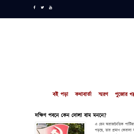
বই পড়া
কথাবার্তা
স্মরণ
পুজোর গল্
দক্ষিণ পবনে কেন দোলা বাম মননে?
এ হেন অরাজনৈতিক পার্টিজান 
পড়ছে, তার প্রমাণ কেরালা