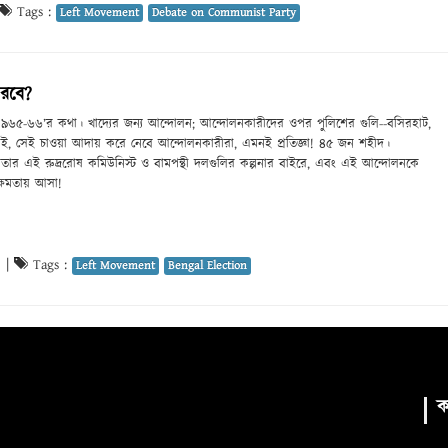
Tags :
Left Movement
Debate on Communist Party
মরবে?
১৯৬৫-৬৬’র কথা। খাদ্যের জন্য আন্দোলন; আন্দোলনকারীদের ওপর পুলিশের গুলি--বসিরহাট,
 চাই, সেই চাওয়া আদায় করে নেবে আন্দোলনকারীরা, এমনই প্রতিজ্ঞা! ৪৫ জন শহীদ।
তার এই রুদ্ররোষ কমিউনিস্ট ও বামপন্থী দলগুলির কল্পনার বাইরে, এবং এই আন্দোলনকে
ক্ষমতায় আসা!
9
|
Tags :
Left Movement
Bengal Election
ক