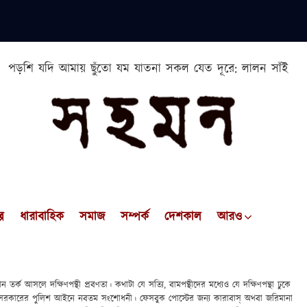
পড়শি যদি আমায় ছুঁতো যম যাতনা সকল যেত দূরে: লালন সাঁই
প
ধারাবাহিক
সমাজ
সম্পর্ক
দেশকাল
আরও
তর্ক আসলে দক্ষিণপন্থী প্রবণতা। কথাটা যে সত্যি, বামপন্থীদের মধ্যেও যে দক্ষিণপন্থা ঢুকে
 সরকারের পুলিশ আইনে নবতম সংশোধনী। ফেসবুক পোস্টের জন্য কারাবাস্ অথবা জরিমানা