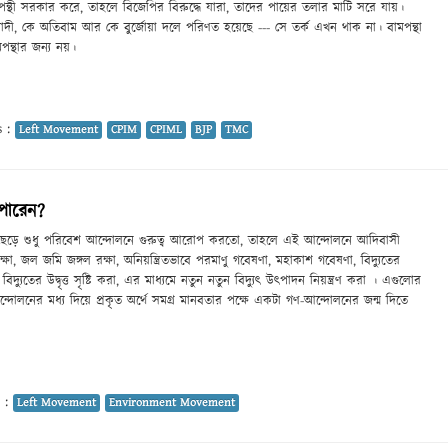
থী সরকার করে, তাহলে বিজেপির বিরুদ্ধে যারা, তাদের পায়ের তলার মাটি সরে যায়।
ী, কে অতিবাম আর কে বুর্জোয়া দলে পরিণত হয়েছে --- সে তর্ক এখন থাক না। বামপন্থা
মপন্থার জন্য নয়।
s :
Left Movement
CPIM
CPIML
BJP
TMC
পারেন?
 ছেড়ে শুধু পরিবেশ আন্দোলনে গুরুত্ব আরোপ করতো, তাহলে এই আন্দোলনে আদিবাসী
ষা, জল জমি জঙ্গল রক্ষা, অনিয়ন্ত্রিতভাবে পরমাণু গবেষণা, মহাকাশ গবেষণা, বিদ্যুতের
ে বিদ্যুতের উদ্বৃত্ত সৃষ্টি করা, এর মাধ্যমে নতুন নতুন বিদ্যুৎ উৎপাদন নিয়ন্ত্রণ করা । এগুলোর
আন্দোলনের মধ্য দিয়ে প্রকৃত অর্থে সমগ্র মানবতার পক্ষে একটা গণ-আন্দোলনের জন্ম দিতে
 :
Left Movement
Environment Movement