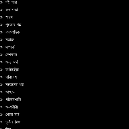
বই পড়া
কথাবার্তা
স্মরণ
পুজোর গল্প
ধারাবাহিক
সমাজ
সম্পর্ক
দেশকাল
অন্য অর্থ
কাটাছেঁড়া
পরিবেশ
সহমনের গল্প
আখ্যান
পাঁচমেশালি
অ-শরীরী
খোলা মাঠ
তৃতীয় লিঙ্গ