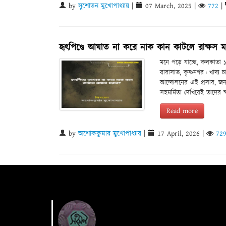
by
সুশোভন মুখোপাধ্যায়
|
07 March, 2025
|
772
|
হৃৎপিণ্ডে আঘাত না করে নাক কান কাটলে রাক্ষস 
মনে পড়ে যাচ্ছে, কলকাতা 
বারাসাত, কৃষ্ণনগর। খাদ্য
আন্দোলনের এই প্রসার, জন
সহমর্মিতা দেখিয়েই তাদের 
Read more
by
অশোককুমার মুখোপাধ্যায়
|
17 April, 2026
|
72