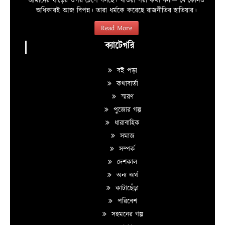
আমাদের ঘাড়ের ওপর চেপে বসছে। খাওয়া পরা কথা বলা—­­ যে কোনও
অধিকারই আজ বিপন্ন। তারা ধর্মকে করেছে রাজনীতির হাতিয়ার।
Read More
ক্যাটেগরি
বই পড়া
কথাবার্তা
স্মরণ
পুজোর গল্প
ধারাবাহিক
সমাজ
সম্পর্ক
দেশকাল
অন্য অর্থ
কাটাছেঁড়া
পরিবেশ
সহমনের গল্প