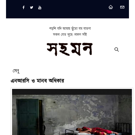
পড়শি যদি আমায় ছুঁতো যম যাতনা
সকল যেত দূরে: লালন সাঁই
মেনু
এনআরসি ও মানব অধিকার