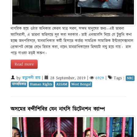
নাগরিক হয়ে ওঠার অধিকার কেবল মাত্র সবল, সক্ষম মানুষের জন্য—এই ভাবনা
ফ্যাসিবাদী, এ ভাবনা অবিলম্বে দূর করা দরকার। তাই এনআরসি নিয়ে যে টুকুনি কথা
হচ্ছে জনপরিসরে, মানবাধিকার কর্মী হিসাবে কর্তব্য সামগ্রিক সামাজিক ইন্টারসেক্সানাল
প্রেক্ষাপট কেন্দ্রে রেখে বিচার করা, নচেৎ মানবাধিকারের বিষয়টা লঘু হয়ে যায়। বাদ
পড়ে যাওয়া বড়ই করুণ।
Read more
by
রত্নাবলী রায়
|
28 September, 2019
|
6929
|
Tags :
NRC
মানবাধিকার
Human Rights
ASSAM
West Bengal
অসমের বন্দীশিবির যেন নাৎসি ডিটেনশন ক্যাম্প