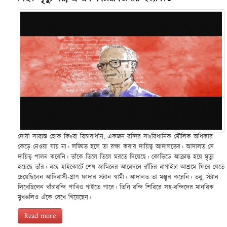
দোষী সাব্যস্ত হোক কিংবা বিচারাধীন, একজন বন্দির সাংবিধানিক মৌলিক অধিকার
কেড়ে নেওয়া যায় না। লঙ্ঘিত হলে তা রক্ষা করার দায়িত্ব আদালতের। আদালত সে
দায়িত্ব পালন করেনি। তাঁকে তিলে তিলে মরতে দিয়েছে। কোভিডে আক্রান্ত হয়ে মৃত্যু
হয়েছে তাঁর। বম্বে হাইকোর্টে শেষ জামিনের আবেদনে রাঁচির বাগাইচা আশ্রমে ফিরে যেতে
চেয়েছিলেন আদিবাসী-প্রাণ ফাদার স্ট্যান স্বামী। আদালত তা মঞ্জুর করেনি। তবু, স্ট্যান
লিখেছিলেন খাঁচাবন্দি পাখিও গাইতে পারে। তিনি বন্দি শিবিরে সহ-বন্দিদের মানবিক
মুখগুলিও এঁকে রেখে গিয়েছেন।
Read more