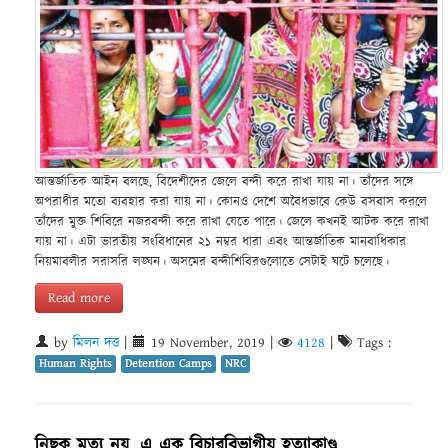
আন্তর্জাতিক আইন বলছে, বিদেশীদের জেলে বন্দী করে রাখা যায় না। তাঁদের সঙ্গে
অপরাধীর মতো ব্যবহার করা যায় না। কোনও দেশে অবৈধভাবে কেউ বসবাস করলে
তাঁদের মুক্ত শিবিরে নজরবন্দী করে রাখা যেতে পারে। জেলে কখনই আটক করে রাখা
যায় না। এটা ভারতীয় সংবিধানের ২১ নম্বর ধারা এবং আন্তর্জাতিক মানবাধিকার
নিয়মাবলীর সরাসরি লঙ্ঘন। অসমের বন্দীশিবিরগুলোতে সেটাই ঘটে চলেছে।
Read more
by
মিলন দত্ত
|
19 November, 2019
|
4128
|
Tags :
Human Rights
Detention Camps
NRC
নিছক মৃত্যু নয়, এ এক বিচারবিভাগীয় হত্যাকাণ্ড