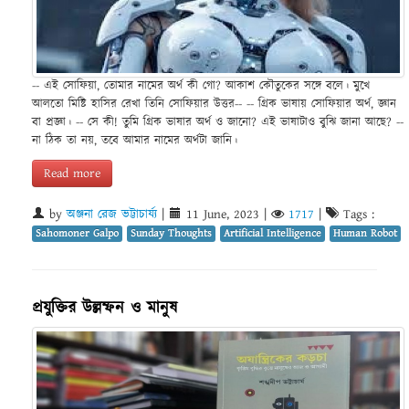
-- এই সোফিয়া, তোমার নামের অর্থ কী গো? আকাশ কৌতুকের সঙ্গে বলে। মুখে
আলতো মিষ্টি হাসির রেখা তিনি সোফিয়ার উত্তর-- -- গ্রিক ভাষায় সোফিয়ার অর্থ, জ্ঞান
বা প্রজ্ঞা। -- সে কী! তুমি গ্রিক ভাষার অর্থ ও জানো? এই ভাষাটাও বুঝি জানা আছে? --
না ঠিক তা নয়, তবে আমার নামের অর্থটা জানি।
Read more
by
অঞ্জনা রেজ ভট্টাচার্য্য
|
11 June, 2023
|
1717
|
Tags :
Sahomoner Galpo
Sunday Thoughts
Artificial Intelligence
Human Robot
প্রযুক্তির উল্লম্ফন ও মানুষ