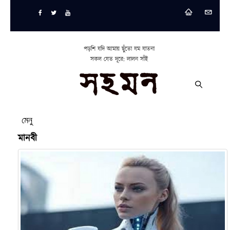
পড়শি যদি আমায় ছুঁতো যম যাতনা
সকল যেত দূরে: লালন সাঁই
মেনু
মানবী