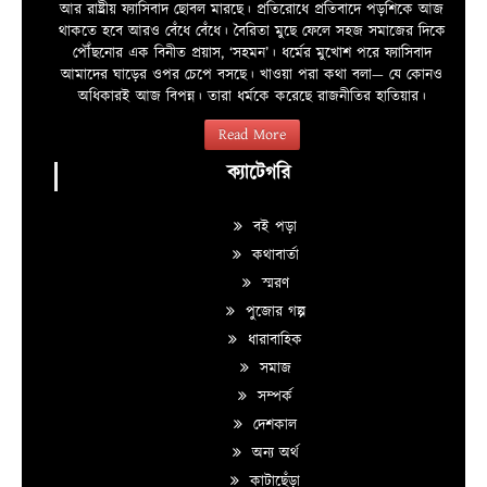
আর রাষ্ট্রীয় ফ্যাসিবাদ ছোবল মারছে। প্রতিরোধে প্রতিবাদে পড়শিকে আজ
থাকতে হবে আরও বেঁধে বেঁধে। বৈরিতা মুছে ফেলে সহজ সমাজের দিকে
পৌঁছনোর এক বিনীত প্রয়াস, ‘সহমন’। ধর্মের মুখোশ পরে ফ্যাসিবাদ
আমাদের ঘাড়ের ওপর চেপে বসছে। খাওয়া পরা কথা বলা—­­ যে কোনও
অধিকারই আজ বিপন্ন। তারা ধর্মকে করেছে রাজনীতির হাতিয়ার।
Read More
ক্যাটেগরি
বই পড়া
কথাবার্তা
স্মরণ
পুজোর গল্প
ধারাবাহিক
সমাজ
সম্পর্ক
দেশকাল
অন্য অর্থ
কাটাছেঁড়া