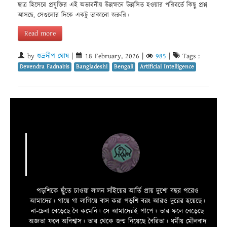
ছাত্র হিসেবে প্রযুক্তির এই অভাবনীয় উল্লম্ফনে উল্লসিত হওয়ার পরিবর্তে কিছু প্রশ্ন
আসছে, সেগুলোর দিকে একটু তাকানো জরুরি।
Read more
by
শুভ্রদীপ ঘোষ
|
18 February, 2026
|
985
|
Tags :
Devendra Fadnabis
Bangladeshi
Bengali
Artificial Intelligence
পড়শিকে ছুঁতে চাওয়া লালন সাঁইয়ের আর্তি প্রায় দুশো বছর পরেও
আমাদের। গায়ে গা লাগিয়ে বাস করা পড়শি বরং আরও দুরের হয়েছে।
না-চেনা বেড়েছে বৈ কমেনি। সে আমাদেরই পাপে। তার ফলে বেড়েছে
অজ্ঞতা ফলে অবিশ্বাস। তার থেকে জন্ম নিয়েছে বৈরিতা। ধর্মীয় মৌলবাদ