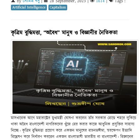
by
সৌমিত্র বসু
|
28 September, 2023
|
1614
|
Tags :
Artificial Intelligence
Capitalism
কৃত্রিম বুদ্ধিমত্তা, “অবৈধ” মানুষ ও বিজ্ঞানীর নৈতিকতা
মাসখানেক আগে মহারাষ্ট্রের মুখ্যমন্ত্রী ঘোষণা করলেন তাঁর সরকার বোম্বে শহরে লুকিয়ে
থাকা অবৈধ বাংলাদেশী নাগরিকদের খুঁজে বের করার কাজে আধুনিক প্রযুক্তির সাহায্য
নিচ্ছে। কৃত্রিম বুদ্ধিমত্তা প্রয়োগ করে একজন মানুষের বাচনভঙ্গীমা, স্বরক্ষেপণ ইত্যাদি
বিশ্লেষণ করে নির্ধারণ করবেন একজন বাংলাভাষী ভারতীয় না বাংলাদেশী। বিজ্ঞানের