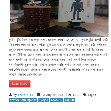
কৃত্রিম বুদ্ধি নিয়ে মহা শোরগোল। অনেকে বলছেন যে কোনও নতুন প্রযুক্তি এলেই সেটা
নিয়ে গেল গেল রব ওঠে। কৃত্রিম বুদ্ধিমত্তা অন্য যে কোনও প্রযুক্তি নয়। এটা অতীতের
প্রযুক্তি থেকে গুণগত ভাবে আলাদা। লেখক প্রথমেই ফাদার অফ কম্পিউটিং সায়েন্স
অ্যালেন টিউরিং ১৯৪৭ সালে যা বলেছিলেন তা আমাদের স্মরণ করাচ্ছেনঃ ‘আমরা চাই
এমন একটা যন্ত্র যা অভিজ্ঞতা থেকে শিখতে পারে।’ এই কথাই কিন্তু আজকে
সমাজবিজ্ঞানী য়ুভাল নোয়া হারারি বলছেন। তাঁর কথায়, এ আই মানব সভ্যতার
অপারেটিং সিস্টেম হাইজ্যাক করে নিয়েছে। শঙ্খদীপ ভট্টাচার্যের লিখিত ‘অযান্ত্রিকের
কড়চা' পড়লেন সোমনাথ গুহ
Read more
by
সোমনাথ গুহ
|
12 August, 2023
|
1639
|
Tags :
Artificial Intelligence
Google
ChatGPT
Lay Off