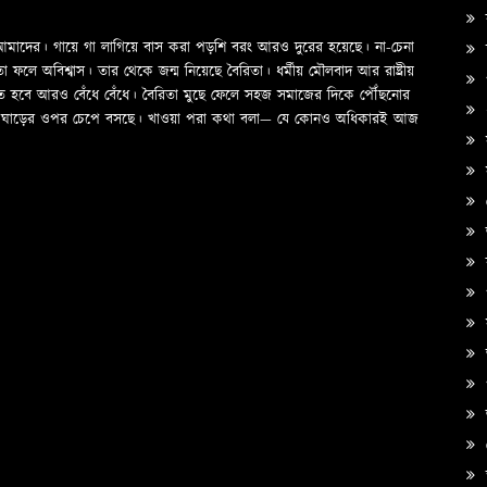
ক
ও আমাদের। গায়ে গা লাগিয়ে বাস করা পড়শি বরং আরও দুরের হয়েছে। না-চেনা
স
ে অবিশ্বাস। তার থেকে জন্ম নিয়েছে বৈরিতা। ধর্মীয় মৌলবাদ আর রাষ্ট্রীয়
প
তে হবে আরও বেঁধে বেঁধে। বৈরিতা মুছে ফেলে সহজ সমাজের দিকে পৌঁছনোর
দের ঘাড়ের ওপর চেপে বসছে। খাওয়া পরা কথা বলা—­­ যে কোনও অধিকারই আজ
স
অ
ক
প
ত