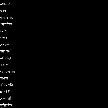
থাবার্তা
্মরণ
ুজোর গল্প
ধারাবাহিক
সমাজ
ম্পর্ক
দেশকাল
ন্য অর্থ
াটাছেঁড়া
পরিবেশ
সহমনের গল্প
আখ্যান
াঁচমেশালি
অ-শরীরী
খোলা মাঠ
ৃতীয় লিঙ্গ