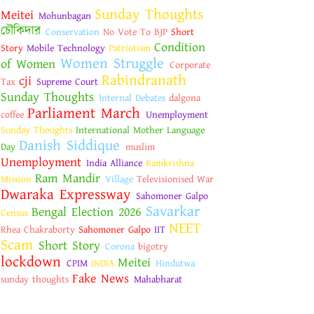
Sunday Thoughts
Meitei
Mohunbagan
চৌকিদার
Conservation
No Vote To BJP
Short
Condition
Story
Mobile Technology
Patriotism
Women Struggle
of Women
Corporate
Rabindranath
cji
Tax
Supreme Court
Sunday Thoughts
Internal Debates
dalgona
Parliament March
coffee
Unemployment
Sunday Thoughts
International Mother Language
Danish Siddique
Day
muslim
Unemployment
India Alliance
Ramkrishna
Ram Mandir
Mission
Village
Televisionised War
Dwaraka Expressway
Sahomoner Galpo
Savarkar
Bengal Election 2026
Census
NEET
Rhea Chakraborty
Sahomoner Galpo
IIT
Scam
Short Story
Corona
bigotry
lockdown
Meitei
CPIM
INDIA
Hindutwa
Fake News
sunday thoughts
Mahabharat