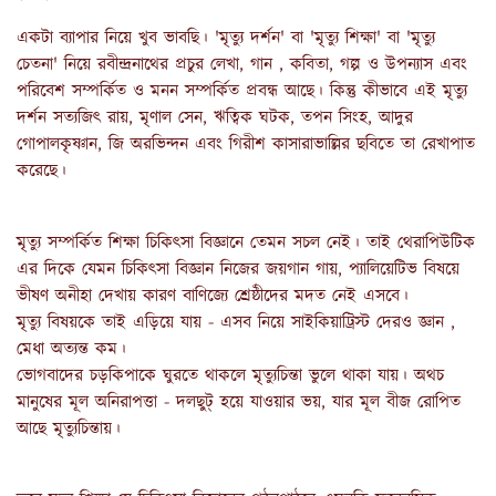
একটা ব্যাপার নিয়ে খুব ভাবছি। 'মৃত্যু দর্শন' বা 'মৃত্যু শিক্ষা' বা 'মৃত্যু
চেতনা' নিয়ে রবীন্দ্রনাথের প্রচুর লেখা, গান , কবিতা, গল্প ও উপন্যাস এবং
পরিবেশ সম্পর্কিত ও মনন সম্পর্কিত প্রবন্ধ আছে। কিন্তু কীভাবে এই মৃত্যু
দর্শন সত্যজিৎ রায়, মৃণাল সেন, ঋত্বিক ঘটক, তপন সিংহ, আদুর
গোপালকৃষ্ণান, জি অরভিন্দন এবং গিরীশ কাসারাভাল্লির ছবিতে তা রেখাপাত
করেছে।
মৃত্যু সম্পর্কিত শিক্ষা চিকিৎসা বিজ্ঞানে তেমন সচল নেই। তাই থেরাপিউটিক
এর দিকে যেমন চিকিৎসা বিজ্ঞান নিজের জয়গান গায়, প্যালিয়েটিভ বিষয়ে
ভীষণ অনীহা দেখায় কারণ বাণিজ্যে শ্রেষ্ঠীদের মদত নেই এসবে।
মৃত্যু বিষয়কে তাই এড়িয়ে যায় - এসব নিয়ে সাইকিয়াট্রিস্ট দেরও জ্ঞান ,
মেধা অত্যন্ত কম।
ভোগবাদের চড়কিপাকে ঘুরতে থাকলে মৃত্যুচিন্তা ভুলে থাকা যায়। অথচ
মানুষের মূল অনিরাপত্তা - দলছুট্ হয়ে যাওয়ার ভয়, যার মূল বীজ রোপিত
আছে মৃত্যুচিন্তায়।