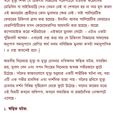
তবে মৃত্যু শিক্ষা যে চিকিৎসা বিজ্ঞানের পঠনপাঠনে এমনকি ফরেনসিক
মেডিসিন বা সাইকিয়াট্রি তেও তেমন নেই বা শেখানো হয় না তার মূল কারণ
এই জ্ঞানচর্চায় শ্রেষ্ঠীদের কোন মুনাফার ক্ষেত্র নেই। তাই প্যালিয়েটিভ
কেয়ারের চিকিৎসা ব্রাত্য করা হয়েছে। ইদানিং আবার প্যালিয়েটিভ কেয়ারেও
থেরাপিউটিকের মতন কেমোথেরাপির আমদানি করা হয়েছে। আরো
কম্প্রোমাইজ করো শরীরটাকে - এইভাবে মুনাফা লোটো । এটাও একটা
পুঁজিবাদী আখ্যান। এখানেই প্রশ্ন করা যায় যে চিকিৎসা বিজ্ঞানের সাফল্যের
অনুপাত সমানুপাতে রোগির স্বার্থ বনাম বাণিজ্যিক মুনাফা কতটা সমানুপাতিক
! এ প্রশ্ন ভাবতেই হবে।]
ভারতীয় সিনেমায় মৃত্যু বা মৃত্যু চেতনার প্রতিফলন ঋত্বিক ঘটক, সত্যজিৎ
রায়, মৃণাল সেন এবং তপন সিংহের সিনেমায় অত্যন্ত গভীরভাবে ফুটে
উঠেছে। তাঁদের কাজগুলোতে মৃত্যু শুধুমাত্র একটি শারীরিক ঘটনা নয়, বরং
এটি এক গভীর মানসিক এবং দার্শনিক মাত্রা পায়। তাঁদের ছবিতে মৃত্যু
চেতনার দর্শন বিভিন্ন দৃষ্টিকোণ থেকে ফুটে উঠেছে। তাদের কাজের মধ্যে
এই থিমটি কখনো ব্যক্তিগত, কখনো সামাজিক বা রাজনৈতিক প্রেক্ষাপটে
এসেছে।
১.
ঋত্বিক ঘটক: