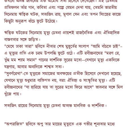
কখনো অনন্ত জীবনের এক অমোঘ সত্য হিসেবে দেখেছেন। এই চেতনার
প্রতিফলন তাঁর গান, কবিতা এবং গল্পে যেমন দেখা যায়, তেমনি ভারতীয়
সিনেমায় ঋত্বিক ঘটক, সত্যজিৎ রায়, মৃণাল সেন এবং তপন সিংহের কাজে
কিছুটা অনুরূপ ধাঁচে ফুটে উঠেছে।
ঋত্বিক ঘটকের সিনেমায় মৃত্যু চেতনা প্রায়শই রাজনৈতিক এবং ঐতিহাসিক
বাস্তবতার সঙ্গে জড়িত।
"মেঘে ঢাকা তারা" ছবিতে নীতার শেষ মুহূর্তের সংলাপ "আমি বাঁচতে চাই"–
এ মৃত্যুর প্রতি এক চরম উপলব্ধি ফুটে ওঠে। এটি রবীন্দ্রনাথের "মরণ রে,
তুঁহু মম শ্যাম সমান" গানের দার্শনিক সুরের মতো—যেখানে মৃত্যু একদিকে
যন্ত্রণার, আবার অন্যদিকে শাশ্বত সত্য।
"সুবর্ণরেখা"-তে মৃত্যুকে সমাজের অবক্ষয়ের প্রতীক হিসেবে দেখানো হয়েছে,
যেখানে মৃত্যু শুধুমাত্র ব্যক্তিগত নয়, বরং ঐতিহ্য ও সংস্কৃতির মৃত্যু। এটি
রবীন্দ্রনাথের "যা হারিয়ে যায় তা সুরের মতো ফিরে আসে" ভাবনার সঙ্গে মিল
খুঁজে পায়।
সত্যজিৎ রায়ের সিনেমায় মৃত্যু চেতনা অত্যন্ত মানবিক ও দার্শনিক।
"অপরাজিত" ছবিতে অপু তার মায়ের মৃত্যুতে এক গভীর শূন্যতার মধ্যে