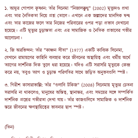
১. আদুর গোপাল কৃষ্ণান: তাঁর সিনেমা "নিজালক্কুথু" (2002) মৃত্যুদণ্ড প্রথা
এবং তার নৈতিকতা নিয়ে প্রশ্ন তোলে। এখানে এক জল্লাদের মানসিক দ্বন্দ্ব
এবং তার কাজের ফলে তার নিজের পরিবারের ওপর পড়া প্রভাব দেখানো
হয়েছে। এটি মৃত্যুর চূড়ান্ততা এবং এর সামাজিক ও নৈতিক প্রভাবের গভীর
আলোচনা।
২. জি অরভিন্দন: তাঁর "কাঞ্চন সীতা" (1977) একটি কাব্যিক সিনেমা,
যেখানে রামায়ণের কাহিনি ব্যবহার করে জীবনের অস্থায়িত্ব এবং ধর্মীয় অর্থে
ত্যাগের দার্শনিক দিক তুলে ধরা হয়েছে। যদিও এটি সরাসরি মৃত্যুকে কেন্দ্র
করে নয়, তবুও ত্যাগ ও চূড়ান্ত পরিণতির সাথে জড়িত অনুভবগুলি স্পষ্ট।
৩. গিরীশ কাসারাভাল্লি: তাঁর "গুলাবি টকিজ" (2008) সিনেমায় মৃত্যুর চেতনা
সরাসরি না থাকলেও, মানুষের অস্তিত্ব, স্থানান্তর, এবং সময়ের সঙ্গে সম্পর্কিত
দার্শনিক প্রশ্নের গভীরতা দেখা যায়। তাঁর কাজগুলিতে সামাজিক ও দার্শনিক
স্তরে জীবনের ক্ষণস্থায়িত্বের ভাবনার ছাপ স্পষ্ট।
(তিন)