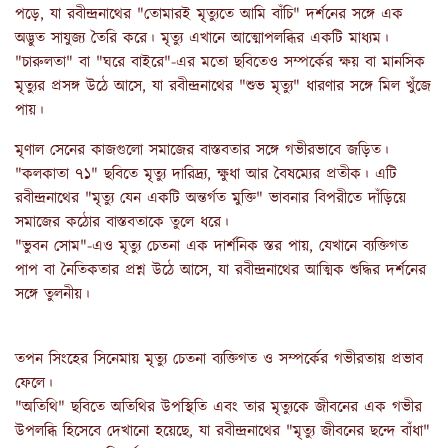
পড়ে, যা রবীন্দ্রনাথের "তোমারই মৃত্যুতে আমি বাঁচি" দর্শনের সঙ্গে এক
অদ্ভুত সাযুজ্য তৈরি করে। মৃত্যু এখানে আত্মোপলব্ধির একটি মাধ্যম।
"চারুলতা" বা "ঘরে বাইরে"-এর মতো ছবিতেও সম্পর্কের ক্ষয় বা মানসিক
মৃত্যুর প্রসঙ্গ উঠে আসে, যা রবীন্দ্রনাথের "শুভ মৃত্যু" ধারণার সঙ্গে মিল খুঁজে
পায়।
মৃণাল সেনের কাজগুলো সমাজের বাস্তবতার সঙ্গে গভীরভাবে জড়িত।
"কলকাতা ৭১" ছবিতে মৃত্যু দারিদ্র্য, ক্ষুধা আর বৈষম্যের প্রতীক। এটি
রবীন্দ্রনাথের "মৃত্যু যেন একটি অন্তর্গত মুক্তি" ভাবনার বিপরীতে দাঁড়িয়ে
সমাজের কঠোর বাস্তবতাকে তুলে ধরে।
"ভুবন সোম"-এও মৃত্যু চেতনা এক দার্শনিক স্তর পায়, যেখানে ব্যক্তিগত
পাপ বা নৈতিকতার প্রশ্ন উঠে আসে, যা রবীন্দ্রনাথের আত্মিক শুদ্ধির দর্শনের
সঙ্গে তুলনীয়।
তপন সিংহের সিনেমায় মৃত্যু চেতনা ব্যক্তিগত ও সম্পর্কের গভীরতায় প্রভাব
ফেলে।
"অতিথি" ছবিতে অতিথির উপস্থিতি এবং তার মৃত্যুকে জীবনের এক গভীর
উপলব্ধি হিসেবে দেখানো হয়েছে, যা রবীন্দ্রনাথের "মৃত্যু জীবনের ছন্দে বাঁধা"