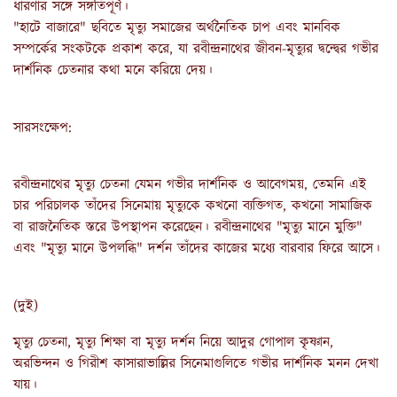
ধারণার সঙ্গে সঙ্গতিপূর্ণ।
"হাটে বাজারে" ছবিতে মৃত্যু সমাজের অর্থনৈতিক চাপ এবং মানবিক
সম্পর্কের সংকটকে প্রকাশ করে, যা রবীন্দ্রনাথের জীবন-মৃত্যুর দ্বন্দ্বের গভীর
দার্শনিক চেতনার কথা মনে করিয়ে দেয়।
সারসংক্ষেপ:
রবীন্দ্রনাথের মৃত্যু চেতনা যেমন গভীর দার্শনিক ও আবেগময়, তেমনি এই
চার পরিচালক তাঁদের সিনেমায় মৃত্যুকে কখনো ব্যক্তিগত, কখনো সামাজিক
বা রাজনৈতিক স্তরে উপস্থাপন করেছেন। রবীন্দ্রনাথের "মৃত্যু মানে মুক্তি"
এবং "মৃত্যু মানে উপলব্ধি" দর্শন তাঁদের কাজের মধ্যে বারবার ফিরে আসে।
(দুই)
মৃত্যু চেতনা, মৃত্যু শিক্ষা বা মৃত্যু দর্শন নিয়ে আদুর গোপাল কৃষ্ণান,
অরভিন্দন ও গিরীশ কাসারাভাল্লির সিনেমাগুলিতে গভীর দার্শনিক মনন দেখা
যায়।