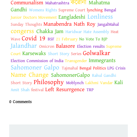
করোনা
Communalism
Mahatma
Mahatrashtra
Gandhi
Womens Rights
Supreme Court
lynching
Bengal
Lonliness
Eangladeshi
Junior Doctors Movement
Manabendra Nath Roy
Sunday Thoughts
JangalMahal
congerss
Chakka Jam
Haridwar Hate Assembly
Heat
Covid 19
Wave
BSF
21 February
No Vote To BJP
Jalandhar
Balasore
Omicron
Election results
Supreme
Golwalkar
Karsewaks
Court
Short Story
Series
Immegrants
Election Commission of India
Transgender
Sahomoner Galpo
Tajmahal
Bengal Politics
LPG Crisis
Name Change
SahomonerGalpo
Rahul Gandhi
Philosophy
Kali
Short Story
Moblynch
Lakhmi Vandar
Left Resurrgence
Amit Shah
festival
TRP
0 Comments