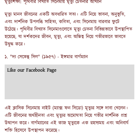
মৃত্যুশিক্ষা: পৃথিবীর বিখ্যাত সিনেমায় মৃত্যু চেতনার আখ্যান
মৃত্যু মানব জীবনের একটি অবধারিত সত্য। এটি নিয়ে ভাবনা, অনুভূতি,
এবং দার্শনিক উপলব্ধি সাহিত্য, কবিতা, এবং সিনেমায় বারবার ফুটে
উঠেছে। পৃথিবীর বিখ্যাত সিনেমাগুলোতে মৃত্যু চেতনা বিভিন্নভাবে উপস্থাপিত
হয়েছে, যা দর্শকদের জীবন, মৃত্যু, এবং অস্তিত্ব নিয়ে গভীরভাবে ভাবতে
উদ্বুদ্ধ করে।
১. "দ্য সেভেন্থ সিল" (১৯৫৭) - ইঙ্গমার বার্গম্যান
Like our Facebook Page
এই ক্লাসিক সিনেমায় নাইট (ম্যাক্স ফন সিডো) মৃত্যুর সঙ্গে দাবা খেলেন।
এটি জীবনের অর্থহীনতা এবং মৃত্যুর অমোঘতা নিয়ে গভীর দার্শনিক প্রশ্ন
উত্থাপন করে। বার্গম্যানের এই কাজ মৃত্যুকে এক রহস্যময় এবং অনিবার্য
শক্তি হিসেবে উপস্থাপন করেছে।