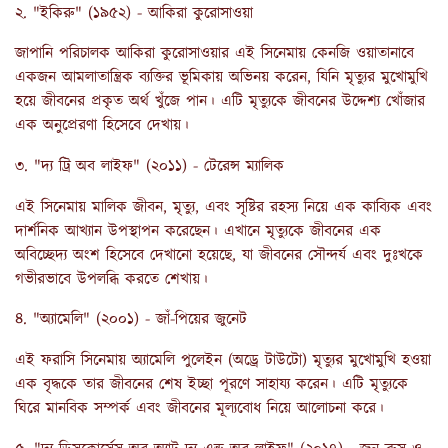
২. "ইকিরু" (১৯৫২) - আকিরা কুরোসাওয়া
জাপানি পরিচালক আকিরা কুরোসাওয়ার এই সিনেমায় কেনজি ওয়াতানাবে
একজন আমলাতান্ত্রিক ব্যক্তির ভূমিকায় অভিনয় করেন, যিনি মৃত্যুর মুখোমুখি
হয়ে জীবনের প্রকৃত অর্থ খুঁজে পান। এটি মৃত্যুকে জীবনের উদ্দেশ্য খোঁজার
এক অনুপ্রেরণা হিসেবে দেখায়।
৩. "দ্য ট্রি অব লাইফ" (২০১১) - টেরেন্স ম্যালিক
এই সিনেমায় মালিক জীবন, মৃত্যু, এবং সৃষ্টির রহস্য নিয়ে এক কাব্যিক এবং
দার্শনিক আখ্যান উপস্থাপন করেছেন। এখানে মৃত্যুকে জীবনের এক
অবিচ্ছেদ্য অংশ হিসেবে দেখানো হয়েছে, যা জীবনের সৌন্দর্য এবং দুঃখকে
গভীরভাবে উপলব্ধি করতে শেখায়।
৪. "অ্যামেলি" (২০০১) - জাঁ-পিয়ের জুনেট
এই ফরাসি সিনেমায় অ্যামেলি পুলেইন (অড্রে টাউটো) মৃত্যুর মুখোমুখি হওয়া
এক বৃদ্ধকে তার জীবনের শেষ ইচ্ছা পূরণে সাহায্য করেন। এটি মৃত্যুকে
ঘিরে মানবিক সম্পর্ক এবং জীবনের মূল্যবোধ নিয়ে আলোচনা করে।