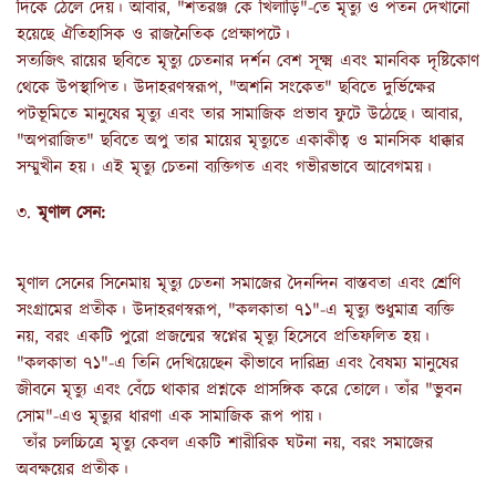
দিকে ঠেলে দেয়। আবার, "শতরঞ্জ কে খিলাড়ি"-তে মৃত্যু ও পতন দেখানো
হয়েছে ঐতিহাসিক ও রাজনৈতিক প্রেক্ষাপটে।
সত্যজিৎ রায়ের ছবিতে মৃত্যু চেতনার দর্শন বেশ সূক্ষ্ম এবং মানবিক দৃষ্টিকোণ
থেকে উপস্থাপিত। উদাহরণস্বরূপ, "অশনি সংকেত" ছবিতে দুর্ভিক্ষের
পটভূমিতে মানুষের মৃত্যু এবং তার সামাজিক প্রভাব ফুটে উঠেছে। আবার,
"অপরাজিত" ছবিতে অপু তার মায়ের মৃত্যুতে একাকীত্ব ও মানসিক ধাক্কার
সম্মুখীন হয়। এই মৃত্যু চেতনা ব্যক্তিগত এবং গভীরভাবে আবেগময়।
৩.
মৃণাল সেন:
মৃণাল সেনের সিনেমায় মৃত্যু চেতনা সমাজের দৈনন্দিন বাস্তবতা এবং শ্রেণি
সংগ্রামের প্রতীক। উদাহরণস্বরূপ, "কলকাতা ৭১"-এ মৃত্যু শুধুমাত্র ব্যক্তি
নয়, বরং একটি পুরো প্রজন্মের স্বপ্নের মৃত্যু হিসেবে প্রতিফলিত হয়।
"কলকাতা ৭১"-এ তিনি দেখিয়েছেন কীভাবে দারিদ্র্য এবং বৈষম্য মানুষের
জীবনে মৃত্যু এবং বেঁচে থাকার প্রশ্নকে প্রাসঙ্গিক করে তোলে। তাঁর "ভুবন
সোম"-এও মৃত্যুর ধারণা এক সামাজিক রূপ পায়।
তাঁর চলচ্চিত্রে মৃত্যু কেবল একটি শারীরিক ঘটনা নয়, বরং সমাজের
অবক্ষয়ের প্রতীক।