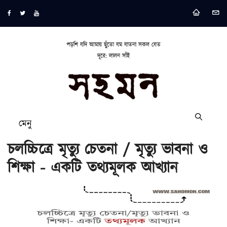
পড়শি যদি আমায় ছুঁতো যম যাতনা সকল যেত
দূরে: লালন সাঁই
মেনু
চলচ্চিত্রে মৃত্যু চেতনা / মৃত্যু ভাবনা ও
শিক্ষা - একটি তথ্যমূলক আখ্যান