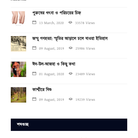
পুরুষের খৎনা ও পরিচয়ের চিহ্ন
13 March, 2020
33578 Views
জম্মু গণহত্যা: স্মৃতির আড়ালে চলে যাওয়া ইতিহাস
09 August, 2019
25986 Views
ঈদ-উল-আজহা ও কিছু কথা
01 August, 2020
23489 Views
কাশ্মীরে যিশু
09 August, 2019
19239 Views
শব্দগুচ্ছ