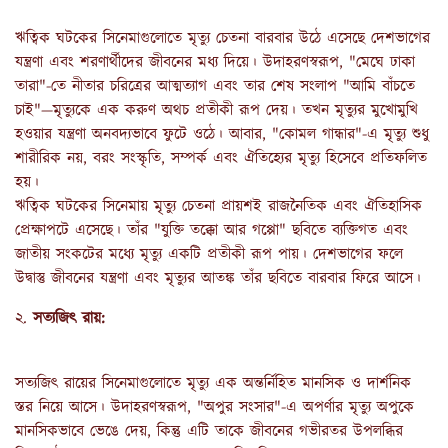
ঋত্বিক ঘটকের সিনেমাগুলোতে মৃত্যু চেতনা বারবার উঠে এসেছে দেশভাগের
যন্ত্রণা এবং শরণার্থীদের জীবনের মধ্য দিয়ে। উদাহরণস্বরূপ, "মেঘে ঢাকা
তারা"-তে নীতার চরিত্রের আত্মত্যাগ এবং তার শেষ সংলাপ "আমি বাঁচতে
চাই"—মৃত্যুকে এক করুণ অথচ প্রতীকী রূপ দেয়। তখন মৃত্যুর মুখোমুখি
হওয়ার যন্ত্রণা অনবদ্যভাবে ফুটে ওঠে। আবার, "কোমল গান্ধার"-এ মৃত্যু শুধু
শারীরিক নয়, বরং সংস্কৃতি, সম্পর্ক এবং ঐতিহ্যের মৃত্যু হিসেবে প্রতিফলিত
হয়।
ঋত্বিক ঘটকের সিনেমায় মৃত্যু চেতনা প্রায়শই রাজনৈতিক এবং ঐতিহাসিক
প্রেক্ষাপটে এসেছে। তাঁর "যুক্তি তক্কো আর গপ্পো" ছবিতে ব্যক্তিগত এবং
জাতীয় সংকটের মধ্যে মৃত্যু একটি প্রতীকী রূপ পায়। দেশভাগের ফলে
উদ্বাস্তু জীবনের যন্ত্রণা এবং মৃত্যুর আতঙ্ক তাঁর ছবিতে বারবার ফিরে আসে।
২.
সত্যজিৎ রায়:
সত্যজিৎ রায়ের সিনেমাগুলোতে মৃত্যু এক অন্তর্নিহিত মানসিক ও দার্শনিক
স্তর নিয়ে আসে। উদাহরণস্বরূপ, "অপুর সংসার"-এ অপর্ণার মৃত্যু অপুকে
মানসিকভাবে ভেঙে দেয়, কিন্তু এটি তাকে জীবনের গভীরতর উপলব্ধির