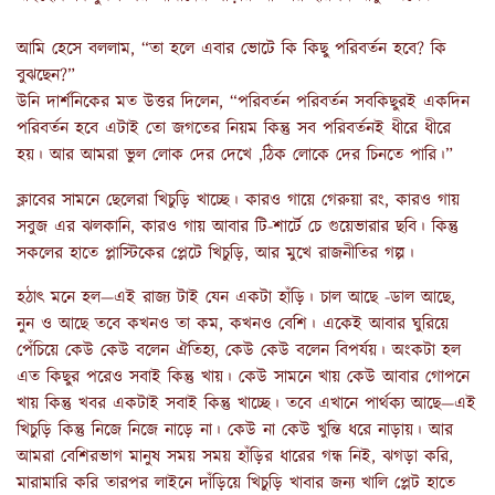
আমি হেসে বললাম, “তা হলে এবার ভোটে কি কিছু পরিবর্তন হবে? কি
বুঝছেন?”
উনি দার্শনিকের মত উত্তর দিলেন, “পরিবর্তন পরিবর্তন সবকিছুরই একদিন
পরিবর্তন হবে এটাই তো জগতের নিয়ম কিন্তু সব পরিবর্তনই ধীরে ধীরে
হয়। আর আমরা ভুল লোক দের দেখে ,ঠিক লোকে দের চিনতে পারি।”
ক্লাবের সামনে ছেলেরা খিচুড়ি খাচ্ছে। কারও গায়ে গেরুয়া রং, কারও গায়
সবুজ এর ঝলকানি, কারও গায় আবার টি-শার্টে চে গুয়েভারার ছবি। কিন্তু
সকলের হাতে প্লাস্টিকের প্লেটে খিচুড়ি, আর মুখে রাজনীতির গল্প।
হঠাৎ মনে হল—এই রাজ্য টাই যেন একটা হাঁড়ি। চাল আছে -ডাল আছে,
নুন ও আছে তবে কখনও তা কম, কখনও বেশি। একেই আবার ঘুরিয়ে
পেঁচিয়ে কেউ কেউ বলেন ঐতিহ্য, কেউ কেউ বলেন বিপর্যয়। অংকটা হল
এত কিছুর পরেও সবাই কিন্তু খায়। কেউ সামনে খায় কেউ আবার গোপনে
খায় কিন্তু খবর একটাই সবাই কিন্তু খাচ্ছে। তবে এখানে পার্থক্য আছে—এই
খিচুড়ি কিন্তু নিজে নিজে নাড়ে না। কেউ না কেউ খুন্তি ধরে নাড়ায়। আর
আমরা বেশিরভাগ মানুষ সময় সময় হাঁড়ির ধারের গন্ধ নিই, ঝগড়া করি,
মারামারি করি তারপর লাইনে দাঁড়িয়ে খিচুড়ি খাবার জন্য খালি প্লেট হাতে