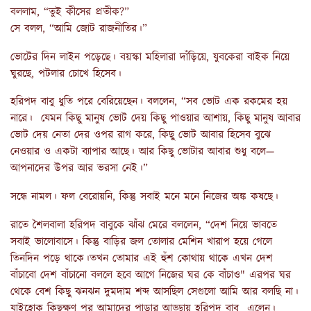
বললাম, “তুই কীসের প্রতীক?”
সে বলল, “আমি জোট রাজনীতির।”
ভোটের দিন লাইন পড়েছে। বয়স্কা মহিলারা দাঁড়িয়ে, যুবকেরা বাইক নিয়ে
ঘুরছে, পটলার চোখে হিসেব।
হরিপদ বাবু ধুতি পরে বেরিয়েছেন। বললেন, “সব ভোট এক রকমের হয়
নারে। যেমন কিছু মানুষ ভোট দেয় কিছু পাওয়ার আশায়, কিছু মানুষ আবার
ভোট দেয় নেতা দের ওপর রাগ করে, কিছু ভোট আবার হিসেব বুঝে
নেওয়ার ও একটা ব্যাপার আছে। আর কিছু ভোটার আবার শুধু বলে—
আপনাদের উপর আর ভরসা নেই।”
সন্ধে নামল। ফল বেরোয়নি, কিন্তু সবাই মনে মনে নিজের অঙ্ক কষছে।
রাতে শৈলবালা হরিপদ বাবুকে ঝাঁঝ মেরে বললেন, “দেশ নিয়ে ভাবতে
সবাই ভালোবাসে। কিন্তু বাড়ির জল তোলার মেশিন খারাপ হয়ে গেলে
তিনদিন পড়ে থাকে।তখন তোমার এই হুঁশ কোথায় থাকে এখন দেশ
বাঁচাবো দেশ বাঁচানো বললে হবে আগে নিজের ঘর কে বাঁচাও" এরপর ঘর
থেকে বেশ কিছু ঝনঝন দুমদাম শব্দ আসছিল সেগুলো আমি আর বলছি না।
যাইহোক কিছুক্ষণ পর আমাদের পাড়ার আড্ডায় হরিপদ বাবু এলেন।