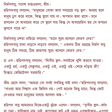
নির্মলবাবু, গণেশ মাছওয়ালা, ভীম।
হরিপদবাবু বললেন, “মানুষকে বোকা ভাবা সবচেয়ে বড় ভুল। অন্যায় হলে
মানুষ চুপ করে থাকে, কিন্তু ভুলে যায় না। অপমান জমা রাখে। মনে
রাখবেন যে অত্যাচার করে সে ভুলে যায় কিন্তু যে অত্যাচারিত হয় সে কখনো
ভুলতে পারে না”
নির্মলবাবু চশমা নামিয়ে বললেন, “মানে সুদে-আসলে ফেরত দেয়?”
হরিপদবাবু মাথা নাড়তে নাড়তে বললেন, “ একদম ঠিক ধরেছে নির্মল বাবু
মানুষ ঠিক সময়ে, ঠিক জায়গায় সুদে আসলে ফেরত দেয়।”
চা এল। হরিপদবাবু বললেন, “দ্বিতীয় ভুল—সবাইকে খুশি করতে যাওয়া।
একটু ধর্ম, একটু সেকুলার, একটু এই, একটু ওই—শেষে দাঁড়ায় কী?
মিক্সড ভেজিটেবল তরকারি।”
ভীম হেসে বলল, “আমরা তো সবই সবকিছু খাই দাদা।”হরিপদবাবু বললেন,
“খাওয়া আর বিশ্বাস এক জিনিস নয়। পেট অনেক কিছু মানে, কিন্তু ভোট
দেওয়ার সময় মানুষের মাথায় আলাদা অঙ্ক। ”
হরিপদ বাবু আমাদের দিকেএকটু ঝুঁকে এলেন। বললেন, “তৃতীয় ভুল—ফাঁদ
না চেনা। তালিকায় নাম নেই, কাগজের জট এই ধরুন এসআইআর—এগুলো