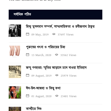
সর্বাধিক পঠিত
হিন্দু মুসলমান সম্পর্ক, সাম্প্রদায়িকতা ও রবীন্দ্রনাথ ঠাকুর
09 May, 2019
37697 Views
পুরুষের খৎনা ও পরিচয়ের চিহ্ন
13 March, 2020
33562 Views
জম্মু গণহত্যা: স্মৃতির আড়ালে চলে যাওয়া ইতিহাস
09 August, 2019
25979 Views
ঈদ-উল-আজহা ও কিছু কথা
01 August, 2020
23481 Views
কাশ্মীরে যিশু