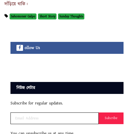
দাঁড়িয়ে থাকি।
Sahomoner Galpo
Short Story
Sunday Thoughts
ollow Us
নিউজ লেটার
Subscribe for regular updates.
Subcribe
You can unsubscribe us at any time