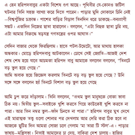
এ হেন হরিপদবাবুর একটা বিশেষ গুণ আছে। পৃথিবীর যে-কোনও জটিল
ঘটনার তিনি সহজ ব্যাখ্যা করে দিতে পারেন। পাড়ার মুদি দোকানে চিনি নেই
—বিশ্বপুঁজির চক্রান্ত। পাশের বাড়ির বিড়াল তিনদিন ধরে ডাকছে—বন্যপ্রাণী
সঙ্কট। একদিন নিজের ছাতা হারালেন। বললেন, “এটা নিছক ছাতা চুরি নয়,
এটা আমার বিরুদ্ধে ষড়যন্ত্র গণতন্ত্রের ওপর আঘাত।”
সেদিন বাজার থেকে ফিরছিলাম। হাতে পটল-টমেটো, আর মাথায় হালকা
অন্ধকার। মোড়ে হরিপদবাবু আটকালেন। চোখে সেই জ্যোতি—আজই দেশ
শেষ শেষ হয়ে যাবে আচমকা হরিপদ বাবু আমাকে বললেন বললেন, “তিনটে
বড় ভুল হয়ে গেছে।”
আমি অবাক হয়ে জিজ্ঞেস করলাম তিনটে বড় বড় ভুল হয়ে গেছে ? উনি
সঙ্গে সঙ্গে বললেন হ্যাঁ তিনটে বিশাল বড় ভুল হয়ে গেছে
আমি চুপ করে দাঁড়ালাম। তিনি বললেন, “প্রথম ভুল মানুষকে বোকা ভাবা
ঠিক নয়। দ্বিতীয় ভুল—সবাইকে খুশি করতে গিয়ে কাউকেই খুশি করতে না
পারা। আর তিন নম্বর ভুল—ফাঁদ চিনতে না পারা।” হরিপদ বাবুর মুখ দেখে
এই মারাত্মক তত্ত্ব গুলো শোনার পর দেখলাম আর দেরি করা ঠিক হবে না
আজকে ছুটির দিন আমরা সোজা চলে গেলাম ‘মা তারা টি স্টল’-এ। পাড়ার
ভাষায়—মন্ত্রিসভা। নিতাই আমাদের চা দেয়, বাকিরা দেশ চালায়। হাজির