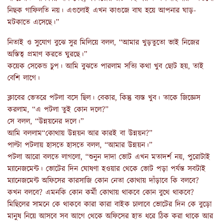
নিছক গাফিলতি নয়। এগুলোই এখন কাগুজে বাঘ হয়ে আপনার ঘাড়-
মটকাতে এসেছে।”
নিতাই ও সুযোগ বুঝে সুর মিলিয়ে বলল, “আমার খুড়তুতো ভাই নিজের
অস্তিত্ব প্রমাণ করতে ঘুরছে।”
কয়েক সেকেন্ড চুপ। আমি বুঝতে পারলাম সত্যি কথা খুব ছোট হয়, তাই
বেশি লাগে।
ক্লাবের ভেতরে পটলা বসে ছিল। বেকার, কিন্তু ব্যস্ত খুব। তাকে জিজ্ঞেস
করলাম, “এ পটলা তুই কোন দলে?”
সে বলল, “উন্নয়নের দলে।”
আমি বললাম“কোথায় উন্নয়ন আর কারই বা উন্নয়ন?”
পাল্টা পটলায় হাসতে হাসতে বলল, “আমার উন্নয়ন।”
পটলা আরো বলতে লাগলো, “শুনুন দাদা ভোট এখন মতাদর্শ নয়, পুরোটাই
ম্যানেজমেন্ট। ভোটের দিন ঘোষণা হওয়ার থেকে ভোট পড়া পর্যন্ত সবটাই
ম্যানেজমেন্ট অফিসের কারসাজি কোন নেতা কোথায় দাঁড়াবে কি বলবে?
কখন বলবে? এমনকি কোন কর্মী কোথায় থাকবে কোন বুথে থাকবে?
মিছিলের সামনে কে থাকবে কারা কারা বাইক চালাবে ভোটের দিন কে বুড়ো
মানুষ নিয়ে আসবে সব আগে থেকে অফিসের হাত ধরে ঠিক করা থাকে আর