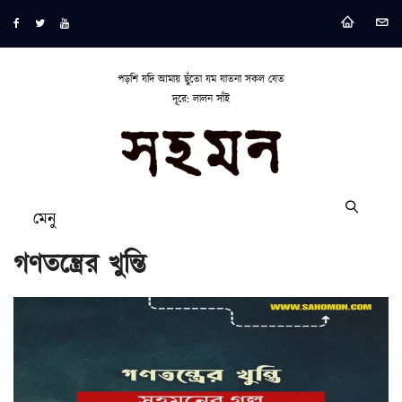
পড়শি যদি আমায় ছুঁতো যম যাতনা সকল যেত
দূরে: লালন সাঁই
মেনু
গণতন্ত্রের খুন্তি