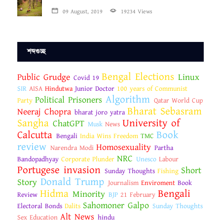
09 August, 2019
19234 Views
শব্দগুচ্ছ
Bengal Elections
Public Grudge
Linux
Covid 19
SIR
AISA
Hindutwa
Junior Doctor
100 years of Communist
Algorithm
Political Prisoners
Party
Qatar World Cup
Bharat Sebasram
Neeraj Chopra
bharat joro yatra
Sangha
University of
ChatGPT
Musk
News
Calcutta
Book
Bengali
India Wins Freedom
TMC
review
Homosexuality
Narendra Modi
Partha
NRC
Bandopadhyay
Corporate Plunder
Unesco
Labour
Portugese invasion
Short
Sunday Thoughts
Fishing
Donald Trump
Story
Journalism
Enviroment
Book
Hidma
Bengali
Minority
Review
BJP
21 February
Sahomoner Galpo
Electoral Bonds
Dalits
Sunday Thoughts
Alt News
Sex Education
hindu