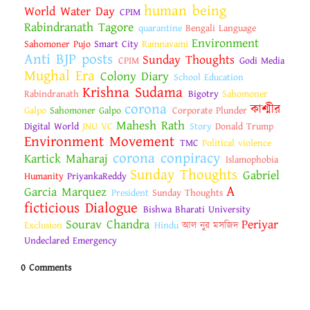
human being
World Water Day
CPIM
Rabindranath Tagore
quarantine
Bengali Language
Environment
Sahomoner Pujo
Smart City
Ramnavami
Anti BJP posts
Sunday Thoughts
CPIM
Godi Media
Mughal Era
Colony Diary
School Education
Krishna Sudama
Rabindranath
Bigotry
Sahomoner
corona
কাশ্মীর
Galpo
Sahomoner Galpo
Corporate Plunder
Mahesh Rath
Digital World
JNU VC
Story
Donald Trump
Environment Movement
TMC
Political violence
corona conpiracy
Kartick Maharaj
Islamophobia
Sunday Thoughts
Gabriel
Humanity
PriyankaReddy
A
Garcia Marquez
President
Sunday Thoughts
ficticious Dialogue
Bishwa Bharati University
Sourav Chandra
Periyar
Exclusion
Hindu
আল নুর মসজিদ
Undeclared Emergency
0 Comments