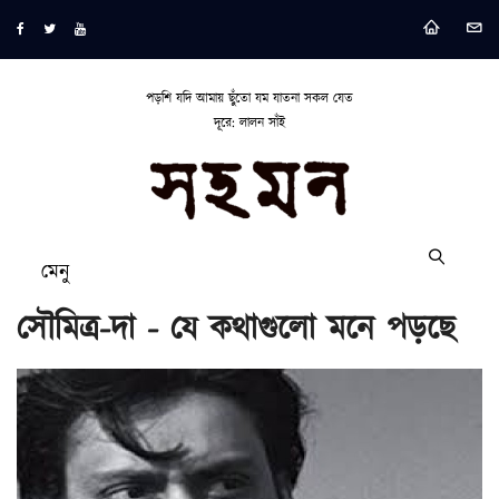
পড়শি যদি আমায় ছুঁতো যম যাতনা সকল যেত
দূরে: লালন সাঁই
মেনু
সৌমিত্র-দা - যে কথাগুলো মনে পড়ছে