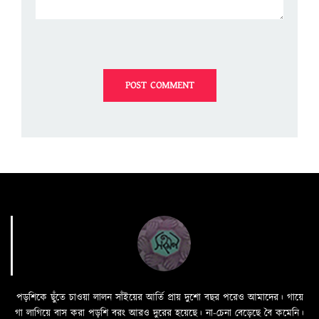
পড়শিকে ছুঁতে চাওয়া লালন সাঁইয়ের আর্তি প্রায় দুশো বছর পরেও আমাদের। গায়ে
গা লাগিয়ে বাস করা পড়শি বরং আরও দুরের হয়েছে। না-চেনা বেড়েছে বৈ কমেনি।