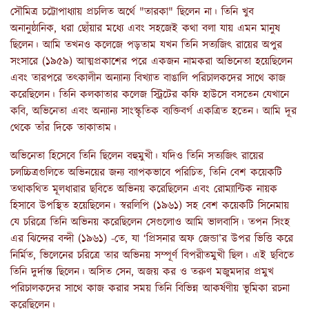
সৌমিত্র চট্টোপাধ্যায় প্রচলিত অর্থে "তারকা" ছিলেন না। তিনি খুব
অনানুষ্ঠানিক, ধরা ছোঁয়ার মধ্যে এবং সহজেই কথা বলা যায় এমন মানুষ
ছিলেন। আমি তখনও কলেজে পড়তাম যখন তিনি সত্যজিৎ রায়ের অপুর
সংসারে (১৯৫৯) আত্মপ্রকাশের পরে একজন নামকরা অভিনেতা হয়েছিলেন
এবং তারপরে তৎকালীন অন্যান্য বিখ্যাত বাঙালি পরিচালকদের সাথে কাজ
করেছিলেন। তিনি কলকাতার কলেজ স্ট্রিটের কফি হাউসে বসতেন যেখানে
কবি, অভিনেতা এবং অন্যান্য সাংস্কৃতিক ব্যক্তিবর্গ একত্রিত হতেন। আমি দূর
থেকে তাঁর দিকে তাকাতাম।
অভিনেতা হিসেবে তিনি ছিলেন বহুমুখী। যদিও তিনি সত্যজিৎ রায়ের
চলচ্চিত্রগুলিতে অভিনয়ের জন্য ব্যাপকভাবে পরিচিত, তিনি বেশ কয়েকটি
তথাকথিত মূলধারার ছবিতে অভিনয় করেছিলেন এবং রোম্যান্টিক নায়ক
হিসাবে উপস্থিত হয়েছিলেন। স্বরলিপি (১৯৬১) সহ বেশ কয়েকটি সিনেমায়
যে চরিত্রে তিনি অভিনয় করেছিলেন সেগুলোও আমি ভালবাসি। তপন সিংহ
এর ঝিন্দের বন্দী (১৯৬১) -তে, যা ‘প্রিসনার অফ জেন্ডা’র উপর ভিত্তি করে
নির্মিত, ভিলেনের চরিত্রে তার অভিনয় সম্পূর্ণ বিপরীতমুখী ছিল। এই ছবিতে
তিনি দুর্দান্ত ছিলেন। অসিত সেন, অজয় কর ও তরুণ মজুমদার প্রমুখ
পরিচালকদের সাথে কাজ করার সময় তিনি বিভিন্ন আকর্ষণীয় ভূমিকা রচনা
করেছিলেন।