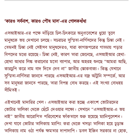
‘
কারও
সর্বনাশ
,
কারও
পৌষ
মাস
’
-
এর
গোলকধাঁধা
এসআইআর-এর পক্ষে দাঁড়িয়ে চিল-চিৎকারে অনুপ্রবেশের ধুয়ো তুলে
মানুষকে ভয় দেখানো চলছে। সচরাচর সুস্মিতা-নার্গিসদের কিন্তু চিন্তা নেই।
তেমনই চিন্তা নেই সেইসব মানুষদেরও, যারা কাগজপত্রের গাড্ডায় পড়ার
বিপদের মধ্যে রয়েছে। চিন্তা নেই, কারণ তারা জেনেছে, এসআইআর হেথা-
হোথা আধার লিঙ্ক করানোর মতো ব্যাপার, আর অহরহ শুনছে “আমরা আছি,
কারচুপি করে নাম বাদ দিতে দেব না” জাতীয় স্তোকবাক্য। কিন্তু যেখানে
সুস্মিতা-নার্গিসরা জানতে পারছে এসআইআর-এর বজ্র আঁটুনি সম্পর্কে, আর
সব মানুষরা জানতে পারছে, তারা বিপন্ন বোধ করছে। এই সংখ্যা বোধহয়
সীমিতই।
এইখানেই মাদারির খেল। এসআইআর করা হচ্ছে একাংশ ভোটারদের
ভোটার তালিকা থেকে ছেঁটে দেওয়ার লক্ষ্যে। সেখানে “এসআইআর-এ ভয়
নাই” জাতীয় আরোপিত পরিবেশের ফাঁকতালে শুরু হয়েছে ম্যানিপুলেশন।
দেখা যাবে ভোটার তালিকায় ম্যাপিং করা থেকে খসড়া তালিকা হয়ে চূড়ান্ত
তালিকায় নাম ওঠা পর্যন্ত ক্ষমতার দাপাদাপি। ডবল ইঞ্জিন সরকার না হোক,