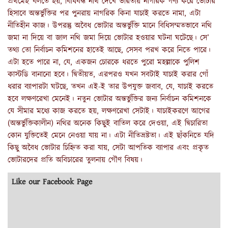
প্রথমেই বলতে হয়, বিধিবদ্ধ নথি দেখে ভারতীয় নাগরিক গণ্য করে ভোটার
হিসাবে অন্তর্ভুক্তির পর পুনরায় নাগরিক কিনা যাচাই করতে নামা, এটা
নীতিহীন কাজ। উপরন্তু অবৈধ ভোটার অন্তর্ভুক্তি মানে বিধিসম্মতভাবে নথি
জমা না দিয়ে বা জাল নথি জমা দিয়ে ভোটার হওয়ার ঘটনা ঘটেছে। সে’
তথ্য তো নির্বাচন কমিশনের হাতেই আছে, সেসব পরখ করে নিতে পারে।
এটা হতে পারে না, যে, একজন চোরকে ধরতে পুরো মহল্লাকে পুলিশ
কাস্টডি বানানো হবে। দ্বিতীয়ত, এরপরও যখন সবটাই যাচাই করার গোঁ
ধরার ব্যাপারটা ঘটছে, তখন এই-ই তার উপযুক্ত জবাব, যে, যাচাই করতে
হবে লক্ষণরেখা মেনেই। নতুন ভোটার অন্তর্ভুক্তির জন্য নির্বাচন কমিশনকে
যে সীমার মধ্যে কাজ করতে হয়, লক্ষণরেখা সেটাই। যাচাইকরণে আগের
(অন্তর্ভুক্তিকালীন) নথির অনেক কিছুই বাতিল করে দেওয়া, এই দ্বিচারিতা
কোন যুক্তিতেই মেনে নেওয়া যায় না। এটা নীতিভ্রষ্টতা। এই ছাঁকনিতে যদি
কিছু অবৈধ ভোটার চিহ্নিত করা যায়, সেটা আপতিক ব্যাপার এবং প্রকৃত
ভোটারদের প্রতি অবিচারের তুলনায় গৌণ বিষয়।
Like our Facebook Page