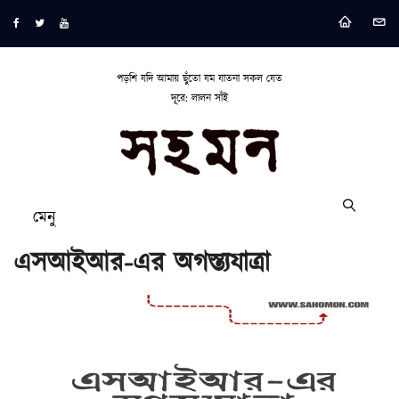
পড়শি যদি আমায় ছুঁতো যম যাতনা সকল যেত
দূরে: লালন সাঁই
মেনু
এসআইআর-এর অগস্ত্যযাত্রা