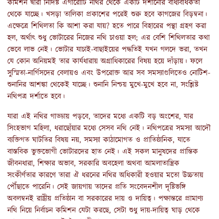
কমিশন দ্বারা নির্দিষ্ট এগারোটি নথির থেকে একটি দর্শানোর বাধ্যবাধকতা
থেকে যাচ্ছে। খসড়া তালিকা প্রকাশের পরেই শুরু হবে কাগজের বিড়ম্বনা।
এক্ষেত্রে শিথিলতা কি আশা করা যায়? হতে পারে বিহারের পন্থা গ্রহণ করা
হল, অর্থাৎ শুধু ভোটারের নিজের নথি চাওয়া হল; এর বেশি শিথিলতার কথা
ভেবে লাভ নেই। ভোটার যাচাই-বাছাইয়ের পদ্ধতিই যখন গলদে ভরা, তখন
যে কোন অনিয়মই তার কার্যধারায় অগ্রাধিকারের বিষয় হয়ে দাঁড়ায়। ফলে
সুস্মিতা-নার্গিসদের বেলায়ও এবং উপরোক্ত আর সব সমস্যাগুলিতেও নোটিশ-
শুনানির আশঙ্কা থেকেই যাচ্ছে। শুনানি নিশ্চয় মুখে-মুখে হবে না, সংশ্লিষ্ট
নথিপত্র দর্শাতে হবে।
যারা এই নথির গাড্ডায় পড়বে, তাদের মধ্যে একটি বড় অংশের, যার
সিংহভাগ মহিলা, ধরাছোঁয়ার মধ্যে সেসব নথি নেই। নথিপত্রের সমস্যা আদৌ
ব্যক্তিগত ঘাটতির বিষয় নয়, সমস্যা কাঠামোগত ও প্রাতিষ্ঠানিক, যাতে
বাস্তবিক ভুক্তভোগী ভোটারদের হাত নেই। এই সকল মানুষদের প্রান্তিক
জীবনধারা, শিক্ষার অভাব, সরকারি অবহেলা অথবা আমলাতান্ত্রিক
সংকীর্ণতার কারণে তারা ঐ ধরনের নথির অধিকারী হওয়ার মতো উচ্চতায়
পৌঁছাতে পারেনি। সেই জায়গায় তাদের প্রতি সংবেদনশীল দৃষ্টিভঙ্গি
অবলম্বনই রাষ্ট্রীয় প্রতিষ্ঠান বা সরকারের দায় ও দায়িত্ব। পক্ষান্তরে প্রামাণ্য
নথি নিয়ে নির্বাচন কমিশন যেটা করছে, সেটা শুধু দায়-দায়িত্ব ঘাড় থেকে