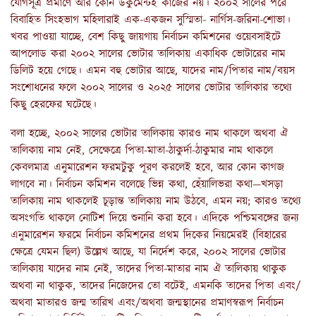
যোগসূত্র প্রমাণে আর কোন ডকুমেন্টই কাজের নয়। ২০০২ সালের পরে
বিবাহিত সিংহভাগ মহিলারাই এক-একজন সুস্মিতা- নার্গিস-জরিনা-শোভা।
খবর পাওয়া যাচ্ছে, বেশ কিছু জায়গায় নির্বাচন কমিশনের ওয়েবসাইটে
আপলোড করা ২০০২ সালের ভোটার তালিকায় একাধিক ভোটারের নাম
ডিলিট হয়ে গেছে। এমন বহু ভোটার আছে, যাদের নাম/পিতার নাম/বয়স
সংশোধনের ফলে ২০০২ সালের ও ২০২৫ সালের ভোটার তালিকার তথ্যে
কিছু হেরফের ঘটেছে।
বলা হচ্ছে, ২০০২ সালের ভোটার তালিকায় কারও নাম থাকলে অথবা ঐ
তালিকায় নাম নেই, সেক্ষেত্রে পিতা-মাতা-ঠাকুর্দা-ঠাকুমার নাম থাকলে
কেবলমাত্র এনুমারেশন ফরমটুকু পূরণ করলেই হবে, আর কোন কাগজ
লাগবে না। নির্বাচন কমিশন বলেছে ভিন্ন কথা, হেঁয়ালিভরা কথা—খসড়া
তালিকায় নাম থাকলেই চূড়ান্ত তালিকায় নাম উঠবে, এমন নয়; কারও তথ্যে
অসংগতি থাকলে নোটিশ দিয়ে শুনানি করা হবে। এদিকে পশ্চিমবঙ্গের জন্য
এনুমারেশন ফরমে নির্বাচন কমিশনের প্রথম দিকের নিয়মেরই (বিহারের
ক্ষেত্রে যেমন ছিল) উল্লেখ আছে, যা নির্দেশ করে, ২০০২ সালের ভোটার
তালিকায় যাদের নাম নেই, তাদের পিতা-মাতার নাম ঐ তালিকায় থাকুক
অথবা না থাকুক, তাদের নিজেদের তো বটেই, এমনকি তাদের পিতা এবং/
অথবা মাতারও জন্ম তারিখ এবং/অথবা জন্মস্থানের প্রমাণস্বরূপ নির্বাচন