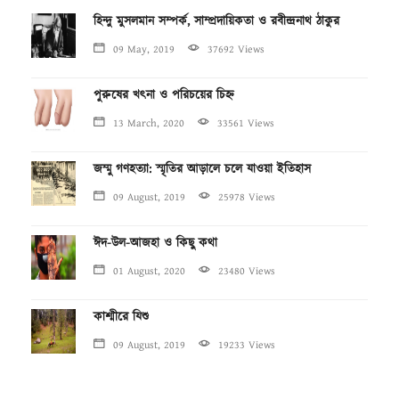
হিন্দু মুসলমান সম্পর্ক, সাম্প্রদায়িকতা ও রবীন্দ্রনাথ ঠাকুর
09 May, 2019
37692 Views
পুরুষের খৎনা ও পরিচয়ের চিহ্ন
13 March, 2020
33561 Views
জম্মু গণহত্যা: স্মৃতির আড়ালে চলে যাওয়া ইতিহাস
09 August, 2019
25978 Views
ঈদ-উল-আজহা ও কিছু কথা
01 August, 2020
23480 Views
কাশ্মীরে যিশু
09 August, 2019
19233 Views