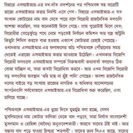
বিহারে এসআইআর-এর নখ-দাঁত প্রদর্শনের পর পশ্চিমবঙ্গ সহ বারোটি
রাজ্যে এসআইআর করার নির্ঘণ্ট এসে গেল। বিহারে এসআইআর-এ যত
সংখ্যক ভোটারের নাম বাদ যেতে পারে বলে বিরোধী রাজনৈতিক দলগুলি
আশঙ্কা করেছিল, তার অনেকটাই মিলে গেছে। প্রায় পুরোটাই মিলে যেত;
বিরোধীরা তেড়েফুঁড়ে পথে নেমে পড়তেই নির্বাচন কমিশন তার বজ্র আঁটুনি
কিছুটা শিথিল করতে বাধ্য হওয়ায় একাংশ ভোটাররা রেহাই পেয়েছে।
ওখানকার এসআইআর-এর ফলাফলের আঁচ পশ্চিমবঙ্গে পৌঁছানোর সময়
থেকেই এরাজ্যে এসআইআর করার আওয়াজ উঠেছিল। এখানকার বিজেপি
বিরোধী দলগুলো এসআইআর সম্পর্কে বিরুদ্ধবাদী কথাবার্তা বললেও ঠিক
বোঝা যাচ্ছিল না, তারা কতটা বিরোধিতা করবে। আর এখন বিজেপি বিরোধী
বড় দলগুলির অবস্থান ‘ধরি মাছ না ছুঁই পানি’ গোছের। অবশ্য রাজনৈতিক
দলের বাইরে বড় সংখ্যায় রাজ্যের নাগরিক ও অধিকার আন্দোলনের
সংগঠনগুলি সর্বতোভাবে এসআইআর-এর বিরোধিতা শুরু করেছিল, এবং
চালিয়ে যাচ্ছে।
পশ্চিমবঙ্গে এসআইআর-এর ধুয়ো দিতে মুহুর্মুহু বলা হচ্ছে, যেসব
মুসলিমদের নাম ভোটার তালিকা থেকে বাদ পড়বে, তারা নির্ঘাত বাংলাদেশী
মুসলমান ও রোহিঙ্গা (অবৈধ) অনুপ্রবেশকারী। ভারতে তাদের ঠাঁই নাই। আর
সম্ভাব্য বাদ পড়ে যাওয়া হিন্দুরা ‘শরণার্থী’। তাদের জন্য সিএএ আছে, তাদের