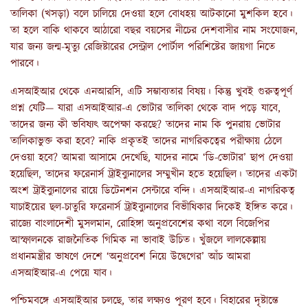
তালিকা (খসড়া) বলে চালিয়ে দেওয়া হলে বোধহয় আটকানো মুশকিল হবে।
তা হলে বাকি থাকবে আঠারো বছর বয়সের নীচের দেশবাসীর নাম সংযোজন,
যার জন্য জন্ম-মৃত্যু রেজিষ্টারের সেন্ট্রাল পোর্টাল পরিশিষ্টের জায়গা নিতে
পারবে।
এসআইআর থেকে এনআরসি, এটি সম্ভাব্যতার বিষয়। কিন্তু খুবই গুরুত্বপূর্ণ
প্রশ্ন যেটি— যারা এসআইআর-এ ভোটার তালিকা থেকে বাদ পড়ে যাবে,
তাদের জন্য কী ভবিষ্যৎ অপেক্ষা করছে? তাদের নাম কি পুনরায় ভোটার
তালিকাভুক্ত করা হবে? নাকি প্রকৃতই তাদের নাগরিকত্বের পরীক্ষায় ঠেলে
দেওয়া হবে? আমরা আসামে দেখেছি, যাদের নামে ‘ডি-ভোটার’ ছাপ দেওয়া
হয়েছিল, তাদের ফরেনার্স ট্রাইব্যুনালের সম্মুখীন হতে হয়েছিল। তাদের একটা
অংশ ট্রাইব্যুনালের রায়ে ডিটেনশন সেন্টারে বন্দি। এসআইআর-এ নাগরিকত্ব
যাচাইয়ের ছল-চাতুরি ফরেনার্স ট্রাইব্যুনালের বিভীষিকার দিকেই ইঙ্গিত করে।
রাজ্যে বাংলাদেশী মুসলমান, রোহিঙ্গা অনুপ্রবেশের কথা বলে বিজেপির
আস্ফালনকে রাজনৈতিক গিমিক না ভাবাই উচিত। খুঁজলে লালকেল্লায়
প্রধানমন্ত্রীর ভাষণে দেশে ‘অনুপ্রবেশ নিয়ে উদ্বেগের’ আঁচ আমরা
এসআইআর-এ পেয়ে যাব।
পশ্চিমবঙ্গে এসআইআর চলছে, তার লক্ষ্যও পূরণ হবে। বিহারের দৃষ্টান্তে