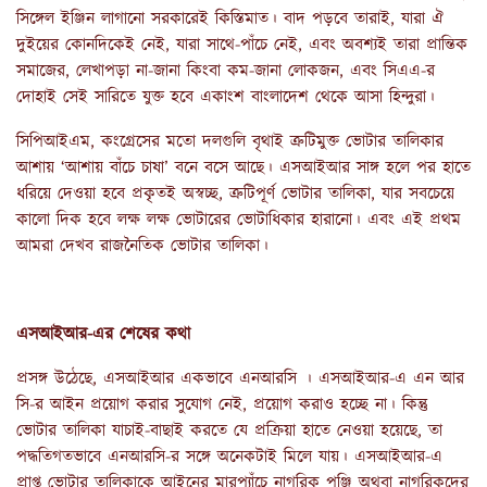
সিঙ্গেল ইঞ্জিন লাগানো সরকারেই কিস্তিমাত। বাদ পড়বে তারাই, যারা ঐ
দুইয়ের কোনদিকেই নেই, যারা সাথে-পাঁচে নেই, এবং অবশ্যই তারা প্রান্তিক
সমাজের, লেখাপড়া না-জানা কিংবা কম-জানা লোকজন, এবং সিএএ-র
দোহাই সেই সারিতে যুক্ত হবে একাংশ বাংলাদেশ থেকে আসা হিন্দুরা।
সিপিআইএম, কংগ্রেসের মতো দলগুলি বৃথাই ত্রুটিমুক্ত ভোটার তালিকার
আশায় ‘আশায় বাঁচে চাষা’ বনে বসে আছে। এসআইআর সাঙ্গ হলে পর হাতে
ধরিয়ে দেওয়া হবে প্রকৃতই অস্বচ্ছ, ত্রুটিপূর্ণ ভোটার তালিকা, যার সবচেয়ে
কালো দিক হবে লক্ষ লক্ষ ভোটারের ভোটাধিকার হারানো। এবং এই প্রথম
আমরা দেখব রাজনৈতিক ভোটার তালিকা।
এসআইআর
-
এর
শেষের কথা
প্রসঙ্গ উঠেছে, এসআইআর একভাবে এনআরসি । এসআইআর-এ এন আর
সি-র আইন প্রয়োগ করার সুযোগ নেই, প্রয়োগ করাও হচ্ছে না। কিন্তু
ভোটার তালিকা যাচাই-বাছাই করতে যে প্রক্রিয়া হাতে নেওয়া হয়েছে, তা
পদ্ধতিগতভাবে এনআরসি-র সঙ্গে অনেকটাই মিলে যায়। এসআইআর-এ
প্রাপ্ত ভোটার তালিকাকে আইনের মারপ্যাঁচে নাগরিক পঞ্জি অথবা নাগরিকদের