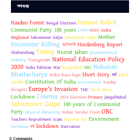
শব্দগুচ্ছ
Human Robot
Hasdeo Forest
Bengal Elections
Communist Party 100 years
CPIM
MBBS
indra
Mother
Meghawal
Sahomoner Galpo
Sahomoner Galpo
Encounter Killing
Hindenberg Report
আদিবাসী
Trump
Nusrat Jahan
Shaheenbaag
pharmaceutical
National Education Policy
industry
Transgender
2020
Nabarun
India Pakistan War
Bangladesh
NRC
Bhattacharya
Short Story
Bilkis Bano Rape
ধর্ম
Rahul
Constitution Of India
Gandhi
environment
Sunday
Europe's Invasion
thoughts
TMC
Short Story
Cinema
Lockdown
2024 Elections
Primary
JangalMahal
Sahomoner Galpo
100 years of Communist
OBC
Party
physical distancing
Indian Secular Front
Environment
Teachers Reqruitment Scam
Womens Day
lockdown
christmas
ধর্ম
Rservation
0 Comments