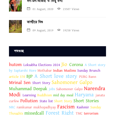
ঈদ-উল-আজহা ও কিছু কথা
01 August, 2020
23507 Views
কাশ্মীরে যিশু
09 August, 2019
19258 Views
শব্দগুচ্ছ
Jio
hutom
Corona
Loksabha Elections 2024
A Short story
by Saptarshi Hore
Mothabar
Indian Muslims
Sunday Brunch
A Short love story
BJP
article 370
PUBG Bann
Sahomoner Galpo
Mrinal Sen
Short Story
Narendra
Muhammad Deepak
jobs
Sahomoner Galpo
Modi
Haryana
Learning
Buddhism
mid day meal
janata
Pollution
Short Stories
curfew
State list
Short Story
Fascism
NRC
ramkumar mukhopadhyay
Kashmir
Sunday
Forest Right
missedcall
Thoughts
TMC
terrorism