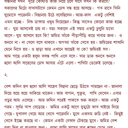
সন্তানরা যখন দূরে কোথাও কাজ নিয়ে চলে যাবে তখন কি করবে?
সকালের মিঠো বাতাসটাতে কেমন চোখ বন্ধ হয়ে আসছে। গত রাতে তিনি
ঘুমোতে পারেননি। বিছানায় উঠে বসেছিলেন। আজ-কাল একটু বেশিই
এমন হচ্ছে। নিশু ডাক্তার ওষুধ দিয়েছেন। কিন্তু তাতেও কোনো কাজ হচ্ছে
না। ঘুম আসতেই চায় না। বরং সকালে এই সময় একটু ঢুলুনি মতো
আসে। ঘুম আসলে হবে কি? জমির তাঁকে পীড়াপীড়ি করে খাবার জন্য। ও
শুনবে না। না খেলে বসে থাকবে। অগত্যা তাঁকে খেতে হয়। জমিরের শাসানি
মেনে নিতে হয়। ও ছাড়া আর এখানে আছেই বা কে? জমিরই সব।
আম গাছে একটা হলুদ বসন্ত পাখি এসে বসে। তার ডাক শুনতে শুনতে
হুদো আলি সাহেবের চোখ আবার এঁটে এলো। পাখিটা ডেকেই চলেছে।
২.
বেশ কদিন হল হুদো আলি সাহেব বিছানা ছেড়ে উঠতে পারছেন না। জানালা
দিয়ে শুয়ে শুয়ে তাকিয়ে থাকেন। আম বাগান, পুকুর, পাখি দেখেন। এবার
প্রচুর আম এসেছে। আর কদিন পরেই পাকতে শুরু করবে। আজ একটু
গরম। সূর্যর তাপ বেড়েছে। জমির একটু আগে দুমুঠো ভাত খাইয়ে দিয়ে
গেছে। দুখাবল খেয়ে আর খেতে পারেননি। মুখে একদম রুচি নেই। কিছুই
খেতে ইচ্ছে করছে না। কেমন একটা বেস্বাদ টেকছে মুখে। জমির বেশ
বকা দিল না খাওয়ার জন্য। হুদো আলি সাহেব তার শাসন মেনে নেয়।