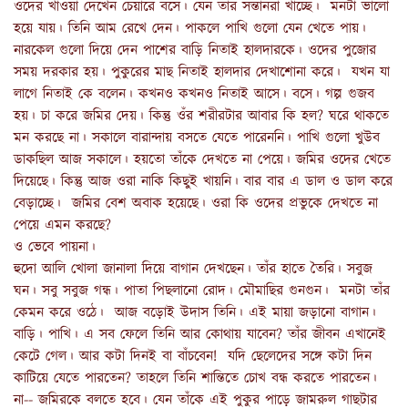
ওদের খাওয়া দেখেন চেয়ারে বসে। যেন তাঁর সন্তানরা খাচ্ছে। মনটা ভালো
হয়ে যায়। তিনি আম রেখে দেন। পাকলে পাখি গুলো যেন খেতে পায়।
নারকেল গুলো দিয়ে দেন পাশের বাড়ি নিতাই হালদারকে। ওদের পুজোর
সময় দরকার হয়। পুকুরের মাছ নিতাই হালদার দেখাশোনা করে। যখন যা
লাগে নিতাই কে বলেন। কখনও কখনও নিতাই আসে। বসে। গল্প গুজব
হয়। চা করে জমির দেয়। কিন্তু ওঁর শরীরটার আবার কি হল? ঘরে থাকতে
মন করছে না। সকালে বারান্দায় বসতে যেতে পারেননি। পাখি গুলো খুউব
ডাকছিল আজ সকালে। হয়তো তাঁকে দেখতে না পেয়ে। জমির ওদের খেতে
দিয়েছে। কিন্তু আজ ওরা নাকি কিছুই খায়নি। বার বার এ ডাল ও ডাল করে
বেড়াচ্ছে। জমির বেশ অবাক হয়েছে। ওরা কি ওদের প্রভুকে দেখতে না
পেয়ে এমন করছে?
ও ভেবে পায়না।
হুদো আলি খোলা জানালা দিয়ে বাগান দেখছেন। তাঁর হাতে তৈরি। সবুজ
ঘন। সবু সবুজ গন্ধ। পাতা পিছলানো রোদ। মৌমাছির গুনগুন। মনটা তাঁর
কেমন করে ওঠে। আজ বড়োই উদাস তিনি। এই মায়া জড়ানো বাগান।
বাড়ি। পাখি। এ সব ফেলে তিনি আর কোথায় যাবেন? তাঁর জীবন এখানেই
কেটে গেল। আর কটা দিনই বা বাঁচবেন! যদি ছেলেদের সঙ্গে কটা দিন
কাটিয়ে যেতে পারতেন? তাহলে তিনি শান্তিতে চোখ বন্ধ করতে পারতেন।
না-- জমিরকে বলতে হবে। যেন তাঁকে এই পুকুর পাড়ে জামরুল গাছটার