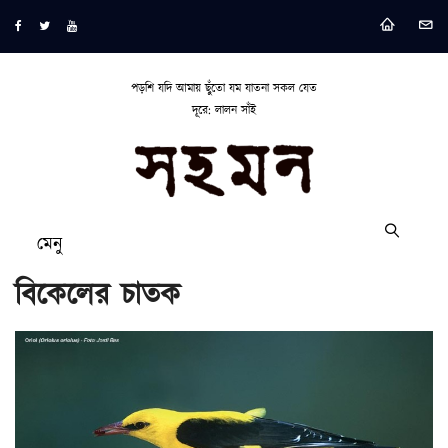
পড়শি যদি আমায় ছুঁতো যম যাতনা সকল যেত
দূরে: লালন সাঁই
মেনু
বিকেলের চাতক