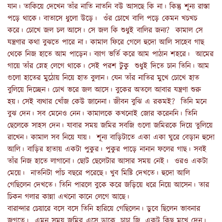
যান। তাকিয়ে দেখেন তাঁর নাতি নাতনি বউ আসছে কি না। কিন্তু শূন্য রাস্তা
পড়ে থাকে। বাতাসে ধুলো উড়ে। ওঁর চোখে বালি পড়ে কেমন খচখচ
করে। চোখে জল চল আসে। সে জল কি শুধুই বালির জন্য? কামাল সে
যন্ত্রণার কথা বুঝতে পারে না। কামাল ফিরে গেলে হুদো আলি সাহেব গাছ
থেকে নিজ হাতে আম পাড়েন। ব্যাগ ভর্তি করে আম পাঠান শহরে। আমের
গায়ে তাঁর স্নেহ লেগে থাকে। সেই পরশ টুকু শুধুই দিতে চান তিনি। আম
গুলো হাতের মুঠোয় নিয়ে হাত বুলান। যেন তাঁর নাতির মুখে চোখে হাত
বুলিয়ে দিচ্ছেন। চোখ ভরে জল আসে। বুকের অতলে আবার যন্ত্রণা শুরু
হয়। সেই ব্যথার খোঁজ কেউ জানেনা। জীবন বুঝি এ রকমই? তিনি মনে
বুঝ দেন। সব মেনেও নেন। কামালকে কখনোই জোর করেননি। তিনি
ছেলেকে সাহস দেন। যাবার সময় জমির সবজি গুলো জমিরকে দিয়ে তুলিয়ে
রাখেন। কামাল সব নিয়ে যায়। শূন্য বাড়িটাতে একা একা ঘুরে বেড়ান হুদো
আলি। বাড়ির হাতায় একটা পুকুর। পুকুর পাড়ে নানান ফলের গাছ। সবই
তাঁর নিজ হাতে লাগানো। ছোট ছেলেটার আসার সময় নেই। ওরও একটা
মেয়ে। নাতনিটা পাঁচ বছরে পরেছে। খুব মিষ্টি দেখতে। হুদো আলি
গেছিলেন দেখতে। তিনি পারলে বুকে করে জড়িয়ে ধরে নিয়ে আসেন। তার
চিকন গলার কান্না এখনো কানে লেগে আছে।
বারান্দার চেয়ারে বসে বসে তিনি হারিয়ে গেছিলেন। ডুবে ছিলেন ভাবনার
জগতে। এমন সময় জমির এসে ডাকে, চাচা জি, একটু কিছু মুখে দেন।