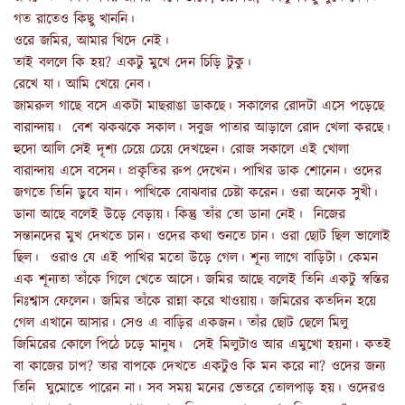
গত রাতেও কিছু খাননি।
ওরে জমির, আমার খিদে নেই।
তাই বললে কি হয়? একটু মুখে দেন চিড়ি টুকু।
রেখে যা। আমি খেয়ে নেব।
জামরুল গাছে বসে একটা মাছরাঙা ডাকছে। সকালের রোদটা এসে পড়েছে
বারান্দায়। বেশ ঝকঝকে সকাল। সবুজ পাতার আড়ালে রোদ খেলা করছে।
হুদো আলি সেই দৃশ্য চেয়ে চেয়ে দেখছেন। রোজ সকালে এই খোলা
বারান্দায় এসে বসেন। প্রকৃতির রুপ দেখেন। পাখির ডাক শোনেন। ওদের
জগতে তিনি ডুবে যান। পাখিকে বোঝবার চেষ্টা করেন। ওরা অনেক সুখী।
ডানা আছে বলেই উড়ে বেড়ায়। কিন্তু তাঁর তো ডানা নেই। নিজের
সন্তানদের মুখ দেখতে চান। ওদের কথা শুনতে চান। ওরা ছোট ছিল ভালোই
ছিল। ওরাও যে এই পাখির মতো উড়ে গেল। শূন্য লাগে বাড়িটা। কেমন
এক শূন্যতা তাঁকে গিলে খেতে আসে। জমির আছে বলেই তিনি একটু স্বস্তির
নিঃশ্বাস ফেলেন। জমির তাঁকে রান্না করে খাওয়ায়। জমিরের কতদিন হয়ে
গেল এখানে আসার। সেও এ বাড়ির একজন। তাঁর ছোট ছেলে মিলু
জিমিরের কোলে পিঠে চড়ে মানুষ। সেই মিলুটাও আর এমুখো হয়না। কতই
বা কাজের চাপ? তার বাপকে দেখতে একটুও কি মন করে না? ওদের জন্য
তিনি ঘুমোতে পারেন না। সব সময় মনের ভেতরে তোলপাড় হয়। ওদেরও