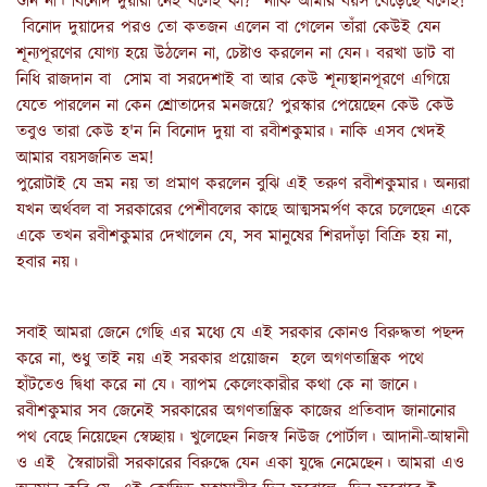
শুনি না। বিনোদ দুয়ারা নেই বলেই কী? নাকি আমার বয়স বেড়েছে বলেই!
বিনোদ দুয়াদের পরও তো কতজন এলেন বা গেলেন তাঁরা কেউই যেন
শূন্যপূরণের যোগ্য হয়ে উঠলেন না, চেষ্টাও করলেন না যেন। বরখা ডাট বা
নিধি রাজদান বা সোম বা সরদেশাই বা আর কেউ শূন্যস্থানপূরণে এগিয়ে
যেতে পারলেন না কেন শ্রোতাদের মনজয়ে? পুরস্কার পেয়েছেন কেউ কেউ
তবুও তারা কেউ হ'ন নি বিনোদ দুয়া বা রবীশকুমার। নাকি এসব খেদই
আমার বয়সজনিত ভ্রম!
পুরোটাই যে ভ্রম নয় তা প্রমাণ করলেন বুঝি এই তরুণ রবীশকুমার। অন্যরা
যখন অর্থবল বা সরকারের পেশীবলের কাছে আত্মসমর্পণ করে চলেছেন একে
একে তখন রবীশকুমার দেখালেন যে, সব মানুষের শিরদাঁড়া বিক্রি হয় না,
হবার নয়।
সবাই আমরা জেনে গেছি এর মধ্যে যে এই সরকার কোনও বিরুদ্ধতা পছন্দ
করে না, শুধু তাই নয় এই সরকার প্রয়োজন হলে অগণতান্ত্রিক পথে
হাঁটতেও দ্বিধা করে না যে। ব্যাপম কেলেংকারীর কথা কে না জানে।
রবীশকুমার সব জেনেই সরকারের অগণতান্ত্রিক কাজের প্রতিবাদ জানানোর
পথ বেছে নিয়েছেন স্বেচ্ছায়। খুলেছেন নিজস্ব নিউজ পোর্টাল। আদানী-আম্বানী
ও এই স্বৈরাচারী সরকারের বিরুদ্ধে যেন একা যুদ্ধে নেমেছেন। আমরা এও