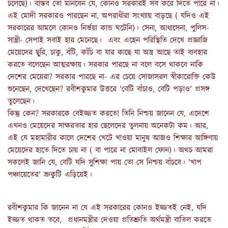
চলেছে)। বাস্তব তো মানবেন যে, কোনও সরকারই সব করে দিতে পারে না।
এই মোদী সরকারও পারছেন না, অপরাধীরা সংখ্যায় বাড়ছে ( যদিও এই
সরকারের আমলে কোনও নির্ভয়া কান্ড ঘটেনি)। সেনা, আধাসেনা, পুলিস-
সান্ত্রী- সেপাই সবাই হার মেনেছে। এবং এহেন পরিস্থিতি দেখে প্রজ্ঞাজি
মেয়েদের ছুরি, চাকু, বঁটি, কাঁচি বা যার কাছে যা অস্ত্র আছে তাই ব্যবহার
করতে বলেছেন আত্মরক্ষায়। সরকার পারছে না বলে বসে থাকবে নাকি
দেশের মেয়েরা? সরকার পারছে না- এর চেয়ে সোজাসরল স্বীকারোক্তি কেউ
শুনেছেন, দেখেছেন? রবীশকুমার উত্তরে 'বেটি বাঁচাও, বেটি পড়াও' প্রসঙ্গ
তুলেছেন।
কিন্তু কেন? সরকারকে বেইজ্জত করতে! তিনি নিশ্চয় জানেন যে, এদেশে
এখনও মেয়েদের সাক্ষরতার হার ছেলেদের তুলনায় অনেকটা কম। আর,
এই যে মহামারীর কালে দেশের খেটে খাওয়া মানুষ আজও শিক্ষার আঙ্গিণায়
মেয়েদের হাতে দিতে চায় না ( বা পারে না মোবাইল ফোন)। অথচ আমরা
সকলেই জানি যে, বেটি যদি সুশিক্ষা পায় তো সে নিশ্চয় বাঁচবে। 'খাপ
পঞ্চায়েতের' ভ্রুকুটি এড়িয়েই।
রবীশকুমার কি জানেন না যে এই সরকারের কোনও ইজ্জতই নেই, যদি
ইজ্জত থাকত তবে, প্রধানমন্ত্রীর দেওয়া প্রতিশ্রুতি অর্থমন্ত্রী বাতিল করতে