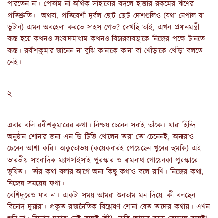
পারতেন না। পেতাম না অর্থিক সাহায্যের বদলে হাজার রকমের ঋণের
প্রতিশ্রুতি। অথবা, প্রতিবেশী দুর্বল ছোট ছোট দেশগুলিও (যথা নেপাল বা
ভূটান) এমন অবহেলা করতে সাহস পেত? দেখছি তাই, এখন প্রধানমন্ত্রী
ব্যস্ত হয়ে কখনও সংবাদমাধ্যম কখনও বিচারব্যবস্থাকে নিজের পক্ষে টানতে
ব্যস্ত। রবীশকুমার জানেন না বুঝি কানাকে কানা বা খোঁড়াকে খোঁড়া বলতে
নেই।
২
এবার বলি রবীশকুমারের কথা। নিশ্চয় চেনেন সবাই তাঁকে। যারা হিন্দি
অনুষ্ঠান শোনার জন্য এন ডি টিভি খোলেন তারা তো চেনেনই, অন্যরাও
চেনেন আশা করি। অকুতোভয় (কয়েকবারই পেয়েছেন খুনের হুমকি) এই
ভারতীয় সাংবাদিক ম্যাগসাইসাই পুরস্কার ও রামনাথ গোয়েনকা পুরস্কারে
ভূষিত। তাঁর কথা বলার আগে অন্য কিছু কথাও বলে রাখি। নিজের কথা,
নিজের সময়ের কথা।
বেশিদূরেও যাব না। একটা সময় আমরা শুনতাম মন দিয়ে, কী বলছেন
বিনোদ দুয়ারা। প্রকৃত রাজনৈতিক বিশ্লেষণ শোনা যেত তাদের কথায়। এখন