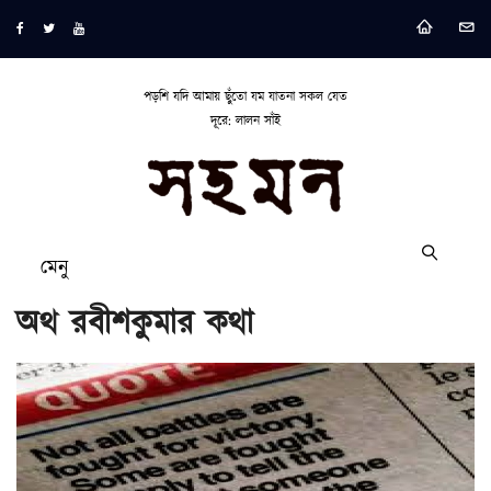
পড়শি যদি আমায় ছুঁতো যম যাতনা সকল যেত
দূরে: লালন সাঁই
মেনু
অথ রবীশকুমার কথা