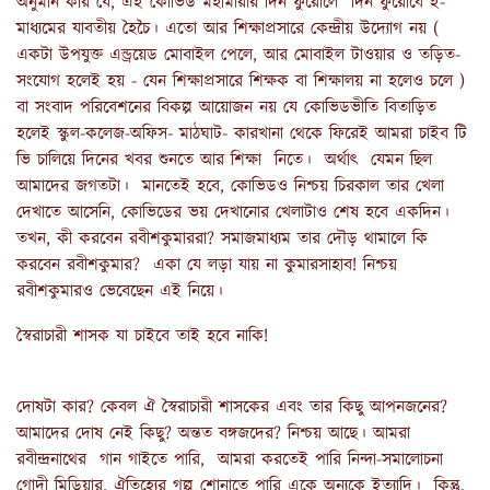
অনুমান করি যে, এই কোভিড মহামারীর দিন ফুরোলে দিন ফুরোবে ই-
মাধ্যমের যাবতীয় হৈচৈ। এতো আর শিক্ষাপ্রসারে কেন্দ্রীয় উদ্যোগ নয় (
একটা উপযুক্ত এন্ড্রয়েড মোবাইল পেলে, আর মোবাইল টাওয়ার ও তড়িত-
সংযোগ হলেই হয় - যেন শিক্ষাপ্রসারে শিক্ষক বা শিক্ষালয় না হলেও চলে )
বা সংবাদ পরিবেশনের বিকল্প আয়োজন নয় যে কোভিডভীতি বিতাড়িত
হলেই স্কুল-কলেজ-অফিস- মাঠঘাট- কারখানা থেকে ফিরেই আমরা চাইব টি
ভি চালিয়ে দিনের খবর শুনতে আর শিক্ষা নিতে। অর্থাৎ যেমন ছিল
আমাদের জগতটা। মানতেই হবে, কোভিডও নিশ্চয় চিরকাল তার খেলা
দেখাতে আসেনি, কোভিডের ভয় দেখানোর খেলাটাও শেষ হবে একদিন।
তখন, কী করবেন রবীশকুমাররা? সমাজমাধ্যম তার দৌড় থামালে কি
করবেন রবীশকুমার? একা যে লড়া যায় না কুমারসাহাব! নিশ্চয়
রবীশকুমারও ভেবেছেন এই নিয়ে।
স্বৈরাচারী শাসক যা চাইবে তাই হবে নাকি!
দোষটা কার? কেবল ঐ স্বৈরাচারী শাসকের এবং তার কিছু আপনজনের?
আমাদের দোষ নেই কিছু? অন্তত বঙ্গজদের? নিশ্চয় আছে। আমরা
রবীন্দ্রনাথের গান গাইতে পারি, আমরা করতেই পারি নিন্দা-সমালোচনা
গোদী মিডিয়ার, ঐতিহ্যের গল্প শোনাতে পারি একে অন্যকে ইত্যাদি। কিন্তু,