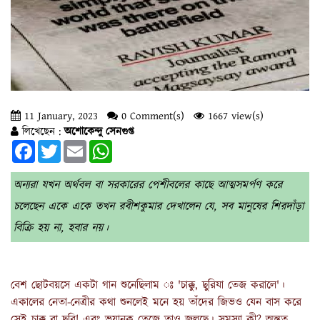
11 January, 2023
0 Comment(s)
1667 view(s)
লিখেছেন :
অশোকেন্দু সেনগুপ্ত
Facebook
Twitter
Email
WhatsApp
অন্যরা যখন অর্থবল বা সরকারের পেশীবলের কাছে আত্মসমর্পণ করে
চলেছেন একে একে তখন রবীশকুমার দেখালেন যে, সব মানুষের শিরদাঁড়া
বিক্রি হয় না, হবার নয়।
বেশ ছোটবয়সে একটা গান শুনেছিলাম ঃ 'চাক্কু, ছুরিযা তেজ করালে'।
একালের নেতা-নেত্রীর কথা শুনলেই মনে হয় তাঁদের জিভও যেন বাস করে
সেই চাক্কু বা ছুরি! এবং ভয়ানক তেজে তাও জ্বলছে। সমস্যা কী? অন্তত