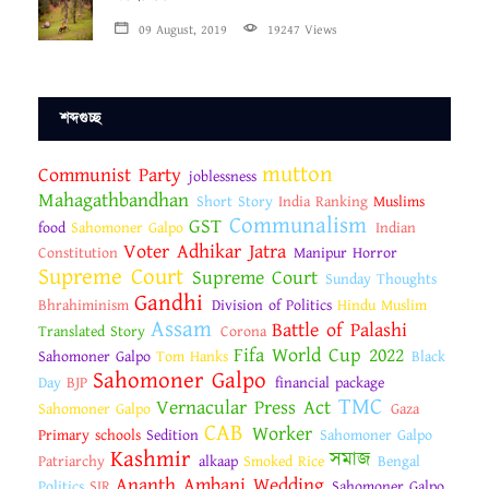
09 August, 2019
19247 Views
শব্দগুচ্ছ
mutton
Communist Party
joblessness
Mahagathbandhan
Short Story
India Ranking
Muslims
Communalism
GST
food
Sahomoner Galpo
Indian
Voter Adhikar Jatra
Constitution
Manipur Horror
Supreme Court
Supreme Court
Sunday Thoughts
Gandhi
Bhrahiminism
Division of Politics
Hindu Muslim
Assam
Battle of Palashi
Translated Story
Corona
Fifa World Cup 2022
Sahomoner Galpo
Tom Hanks
Black
Sahomoner Galpo
Day
BJP
financial package
TMC
Vernacular Press Act
Sahomoner Galpo
Gaza
CAB
Worker
Primary schools
Sedition
Sahomoner Galpo
Kashmir
সমাজ
Patriarchy
alkaap
Smoked Rice
Bengal
Ananth Ambani Wedding
Politics
SIR
Sahomoner Galpo