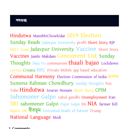
শব্দগুচ্ছ
2019 Election
Hindutwa
MainBhiChowkidar
Sunday Reads
Jadavpur University
profit
Short Story
BJP
Vaccine
Jadavpur University
NEET Scam
Short Story
Concurrent List
Vaccines
Sunday
Jamlo Makdam
thaali bajao
Thoughts
Deja Vu
communism
Lockdown
nrc
corona
Croatia
Private Mobile app based education
Communal Harmony
Election Commission of India
হলেরিথ
Sumona Rahman Chowdhury
sunday thoughts
You
Hindutwa
CPIM
Tube
Sourav Hossain
Short Story
Sahomoner Galpo
rahul gandhi
Unemployment
Iran
SBI
NIA
sahomoner Galpo
Pujor Galpo
DA
farmer bill
বীরভূম
Reject SIR
Untreated Death of Patient
Trump
National Language
Modi
1 Comments