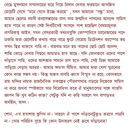
বেছে মুসলমান সম্প্রদায়ের ঘরে গিয়ে নিদান দেবার ফরমানে আতঙ্কিত
মেয়েটি লেখে “মরে যেতে ইচ্ছে করছে” , যখন আমাকে “বন্ধু” মানা,
আমার ছেলের বয়সী কন্যাসন্তানের বাবা তার জন্মদিন পালনের আনন্দে সামিল
হতে পারে না কারণ সেই দিনটিতেই সংসদে পাশ হয়েছিল বৈষম্যমূলক
নাগরিকত্ব আইন, যখন বেসরকারী তথ্যপ্রযুক্তি কোম্পানিতে ম্যানেজারের পদে
চাকরি করা ছেলেটির কথায় বারে বারে ফুটে বেরোয় ডিটেনশন ক্যাম্পের ভয়
তখন স্থির থাকতে পারি না। বারবার মনে হয় তাদের ছোট ছোট আনন্দ,
শান্তি কেড়ে নেবার পিছনে আমারও হাত আছে। যদি কোনভাবে ওদের পাশে
দাঁড়াতে পারি, ওদের আশঙ্কার সামনে ঢাল হতে পারি, সেই চিন্তা আমাকে
তাড়িয়ে বেড়ায় অহরহ। আমার ক্ষমতা সীমিত, আমার দ্বারা খেলা ঘুরনোর
কোন কাজ সম্ভব নয়। কিন্তু অন্তত বাবরি ধ্বংস বিস্মৃত না হয়ে, কোনভাবে
রাম মন্দির নামক রাজনৈতিক প্রকল্পের গৌরবগাথার প্রচারে নিজেকে সামিল
না করে অথবা স্পষ্টভাবে তার বিরোধিতা করে ঐ মানুষগুলোর সঙ্গে সংহতি
জ্ঞাপন কি খুব কঠিন কাজ? সেটুকু যদি না করি তাহলে সব বাগাড়ম্বর
অর্থহীন, অসৎ।
শোন, এত হতাশায় ভুগিস না। তাহলে ঐ পাশে দাঁড়ানোটুকুও করতে পারবি
না। তোর পরিচিত বৃত্তে কি কোন উদাহরণ নেই রুখে দাঁড়ানোর?