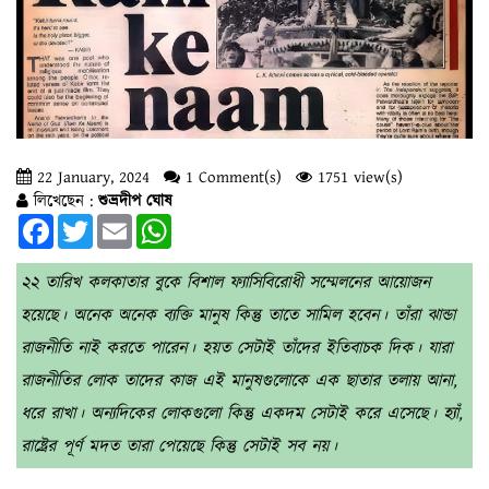
22 January, 2024
1 Comment(s)
1751 view(s)
লিখেছেন :
শুভ্রদীপ ঘোষ
Facebook
Twitter
Email
WhatsApp
২২ তারিখ কলকাতার বুকে বিশাল ফ্যাসিবিরোধী সম্মেলনের আয়োজন
হয়েছে। অনেক অনেক ব্যক্তি মানুষ কিন্তু তাতে সামিল হবেন। তাঁরা ঝান্ডা
রাজনীতি নাই করতে পারেন। হয়ত সেটাই তাঁদের ইতিবাচক দিক। যারা
রাজনীতির লোক তাদের কাজ এই মানুষগুলোকে এক ছাতার তলায় আনা,
ধরে রাখা। অন্যদিকের লোকগুলো কিন্তু একদম সেটাই করে এসেছে। হ্যাঁ,
রাষ্ট্রের পূর্ণ মদত তারা পেয়েছে কিন্তু সেটাই সব নয়।