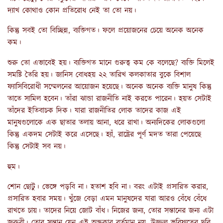
দ্যাখ কোথাও কোন প্রতিরোধ নেই তা তো নয়।
কিন্তু সবই তো বিচ্ছিন্ন, ব্যক্তিগত। ফলে প্রয়োজনের চেয়ে অনেক অনেক
কম।
শুরু তো এভাবেই হয়। ব্যক্তিগত মানে গুরুত্ব কম কে বলেছে? ব্যক্তি মিলেই
সমষ্টি তৈরি হয়। জানিস বোধহয় ২২ তারিখ কলকাতার বুকে বিশাল
ফ্যাসিবিরোধী সম্মেলনের আয়োজন হয়েছে। অনেক অনেক ব্যক্তি মানুষ কিন্তু
তাতে সামিল হবেন। তাঁরা ঝান্ডা রাজনীতি নাই করতে পারেন। হয়ত সেটাই
তাঁদের ইতিবাচক দিক। যারা রাজনীতির লোক তাদের কাজ এই
মানুষগুলোকে এক ছাতার তলায় আনা, ধরে রাখা। অন্যদিকের লোকগুলো
কিন্তু একদম সেটাই করে এসেছে। হ্যাঁ, রাষ্ট্রের পূর্ণ মদত তারা পেয়েছে
কিন্তু সেটাই সব নয়।
হুম।
শোন ছোটু। ভেঙ্গে পড়বি না। হতাশ হবি না। বরং এটাই প্রসারিত করার,
প্রসারিত হবার সময়। খুঁজে বেড়া এমন মানুষদের যারা আরও বেঁধে বেঁধে
রাখতে চায়। তাদের নিয়ে জোট বাঁধ। নিজের জন্য, তোর সন্তানের জন্য এটা
জরুরী। তোর সন্তান যেন এই অন্ধকার বর্তমান নয়, উজ্জ্বল ভবিষ্যতের ছবি