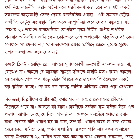
সেটা আমিও জানি। কিন্তু তাই বলে এরা এটুকুও বুঝবে না এটা আর পাঁচটা
ধর্ম নিয়ে রাজনীতি করার ঘটনা বলে সরলীকরণ করা চলে না। এটা একটা
সমাজকে আড়াআড়ি ভেঙ্গে দেবার রাজনৈতিক প্রকল্প। এটা সমাজে যেটুকু
সম্প্রীতি, যেটুকু সহাবস্থান ছিল তাকে সম্পূর্ণ নষ্ট করে দেবার ষড়যন্ত্র। এটা
দেশের ২০ শতাংশ জনগোষ্ঠীকে কোণঠাসা করে দ্বিতীয় শ্রেণীর নাগরিক
বানাবার অভিসন্ধি। আমি কেন কোনভাবে সেই অপচেষ্টায় স্বীকৃতি দেব? কেন
সাবধানে পা ফেলব না? কেন ভারসাম্য রক্ষার তাগিদে জেনে বুঝেও মুখের
উপর দরজা বন্ধ করে দেব না?
কথাটা ঠিকই বলেছিস রে। আসলে সুবিধাভোগী জনগোষ্ঠী এতশত ভাবে না,
বোঝেও না। তাহলে যে আয়নার সামনে দাঁড়াতে অস্বস্তি হত। কারণ তাহলে
সে দেখতে পেত তার গড়ে ওঠার পিছনে তার জন্মগত প্রিভিলেজের একটা
বড় ভূমিকা আছে। কে চায় বল সযত্নে লালিত প্রতিমার ভেঙ্গে পড়া দেখতে?
বিরুদ্ধতা, বিপ্লবীয়ানাও ঐজন্যই বসার ঘর বা চায়ের দোকানের চৌকাঠ
ডিঙ্গোতে পারে না। আসলে কী জান। চারদিকে সর্বক্ষন রাম মন্দির নিয়ে এত
গদগদ ব্যাপার চলছে যে নিতে পারছি না। যেখানে দলবেঁধে সোচ্চার হবার
কথা সেখানে যদি খারাপ হব না বলে, সম্পর্ক খারাপ করব না বলে লোকে
মেনে নেয়, মানিয়ে নেয়, তখন মাথা ঠাণ্ডা রাখতে পারি না। যখন আসামের
বরাক উপত্যকায় ২২ তারিখ ঘরে ঘরে ভগোয়া ঝাণ্ডা তোলার ফরমানে, বেছে