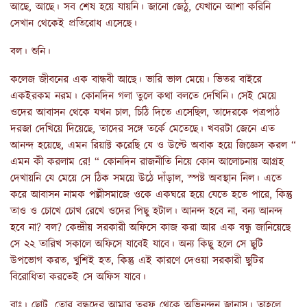
আছে, আছে। সব শেষ হয়ে যায়নি। জানো জেঠু, যেখানে আশা করিনি
সেখান থেকেই প্রতিরোধ এসেছে।
বল। শুনি।
কলেজ জীবনের এক বান্ধবী আছে। ভারি ভাল মেয়ে। ভিতর বাইরে
একইরকম নরম। কোনদিন গলা তুলে কথা বলতে দেখিনি। সেই মেয়ে
ওদের আবাসন থেকে যখন চাল, চিঠি দিতে এসেছিল, তাদেরকে পত্রপাঠ
দরজা দেখিয়ে দিয়েছে, তাদের সঙ্গে তর্কে মেতেছে। খবরটা জেনে এত
আনন্দ হয়েছে, এমন রিয়াক্ট করেছি যে ও উল্টে অবাক হয়ে জিজ্ঞেস করল “
এমন কী করলাম রে! “ কোনদিন রাজনীতি নিয়ে কোন আলোচনায় আগ্রহ
দেখায়নি যে মেয়ে সে ঠিক সময়ে উঠে দাঁড়াল, স্পষ্ট অবস্থান নিল। এতে
করে আবাসন নামক পল্লীসমাজে ওকে একঘরে হয়ে যেতে হতে পারে, কিন্তু
তাও ও চোখে চোখ রেখে ওদের পিছু হটাল। আনন্দ হবে না, বন্য আনন্দ
হবে না? বল? কেন্দ্রীয় সরকারী অফিসে কাজ করা আর এক বন্ধু জানিয়েছে
সে ২২ তারিখ সকালে অফিসে যাবেই যাবে। অন্য কিছু হলে সে ছুটি
উপভোগ করত, খুশিই হত, কিন্তু এই কারণে দেওয়া সরকারী ছুটির
বিরোধিতা করতেই সে অফিস যাবে।
বাঃ। ছোটু, তোর বন্ধুদের আমার তরফ থেকে অভিনন্দন জানাস। তাহলে