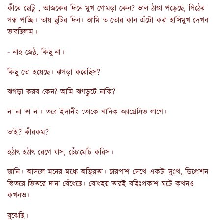
কীরে ছোটু , আজকের দিনে মুখ গোমড়া কেন? ভাল ঠাণ্ডা পড়েছে, পিঠের
গন্ধ পাচ্ছি। তায় ছুটির দিন। আমি ত তোর কান এঁটো করা হাসিমুখ দেখব
ভাবছিলাম।
- নাহ জেঠু, কিছু না।
কিছু তো হয়েছে। ঝগড়া করেছিস?
ঝগড়া করব কেন? আমি ঝগড়ুটে নাকি?
না না তা না। তবে ইদানীং তোকে খানিক অ্যাগ্রেসিভ লাগে।
তাই? কীরকম?
হঠাৎ হঠাৎ রেগে যাস, চেঁচামেচি করিস।
জানি। আসলে মনের মধ্যে অস্থিরতা। চারপাশ দেখে একটা দুঃখ, ডিপ্রেশন
ভিতরে ভিতরে দানা বেঁধেছে। বোধহয় তারই বহিঃপ্রকাশ ঘটে কখনও
কখনও।
বুঝেছি।