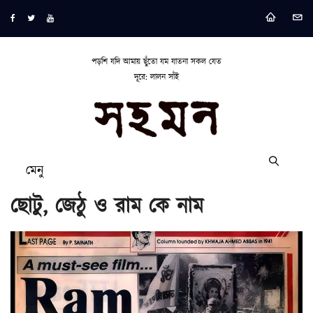
পড়শি যদি আমায় ছুঁতো যম যাতনা সকল যেত
দূরে: লালন সাঁই
মেনু
ছোটু, জেঠু ও রাম কে নাম