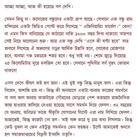
আচ্ছা আচ্ছা, আজ কী হয়েছে বল দেখি।
তেমন কিছু না। কলেজের বন্ধুদের একটা গ্রুপ আছে। সেখানে এক বন্ধু রাম
মন্দিরের একটা ভিডিও পোস্ট করে লিখেছে “ এঞ্জিনিয়ারিং মার্ভেল।” কেন?
না এমন ভিত বানিয়েছে যে কাঠামো নাকি ১০০০ বছর দিব্য থাকবে! তারপর
সেই নিয়ে আলোচনা শুরু। আর এক বন্ধু দেখি “এতে কী ঘণ্টা হবে” তার
জবাবে লিখেছে ঐ অঞ্চলের প্রচুর আর্থিক উন্নতি হবে, লোকের রোজগার
হবে, অনামা গঞ্জ চকচকে শহর হবে। শুধু তাই নয়। শেষে জুড়ে দিয়েছে
২৫ কিলোমিটার দূরে মসজিদ তো হবে। সেখানে পৃথিবীর সর্ব বৃহৎ কোরান
থাকবে!
এসব দেখে ভীষণ কষ্ট হল জান। এই দুই বন্ধু কিন্তু মানুষ ভাল। এরা কিন্তু
বিভেদ, অশান্তি চায় না। কিন্তু কী অনায়াসে একটা অন্যায় কাজের সমর্থনে
বা বলা ভাল অন্যায় কাজটাকে গৌরবের মোড়কে পেশ করারযে রাজনৈতিক
ভাষ্য হাওয়ায় ভাসিয়ে দেওয়া হয়েছে তাতে সমর্থন দিয়ে ফেলল। ৩২ বছরের
যে অন্যায়, অবিচার তাকে স্বীকৃতি যোগানের লিস্টে এরা নাম লিখিয়ে ফেলল।
অজান্তেই, কিন্তু কাজটা তো হল। তাই ব্যঙ্গ করে দু চার কথা লিখলাম। কিন্তু
কেউ বুঝল না কেন এইটুকু সমর্থনও কেন ভয়ঙ্কর। উল্টে আমাকেই শুনতে
হল সমাজমাধ্যমের বিপ্লবী ইত্যাদি প্রভৃতি।