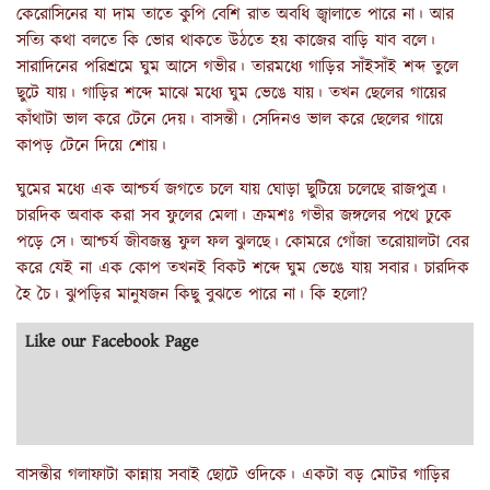
কেরোসিনের যা দাম তাতে কুপি বেশি রাত অবধি জ্বালাতে পারে না। আর
সত্যি কথা বলতে কি ভোর থাকতে উঠতে হয় কাজের বাড়ি যাব বলে।
সারাদিনের পরিশ্রমে ঘুম আসে গভীর। তারমধ্যে গাড়ির সাঁইসাঁই শব্দ তুলে
ছুটে যায়। গাড়ির শব্দে মাঝে মধ্যে ঘুম ভেঙে যায়। তখন ছেলের গায়ের
কাঁথাটা ভাল করে টেনে দেয়। বাসন্তী। সেদিনও ভাল করে ছেলের গায়ে
কাপড় টেনে দিয়ে শোয়।
ঘুমের মধ্যে এক আশ্চর্য জগতে চলে যায় ঘোড়া ছুটিয়ে চলেছে রাজপুত্র।
চারদিক অবাক করা সব ফুলের মেলা। ক্রমশঃ গভীর জঙ্গলের পথে ঢুকে
পড়ে সে। আশ্চর্য জীবজন্তু ফুল ফল ঝুলছে। কোমরে গোঁজা তরোয়ালটা বের
করে যেই না এক কোপ তখনই বিকট শব্দে ঘুম ভেঙে যায় সবার। চারদিক
হৈ চৈ। ঝুপড়ির মানুষজন কিছু বুঝতে পারে না। কি হলো?
Like our Facebook Page
বাসন্তীর গলাফাটা কান্নায় সবাই ছোটে ওদিকে। একটা বড় মোটর গাড়ির