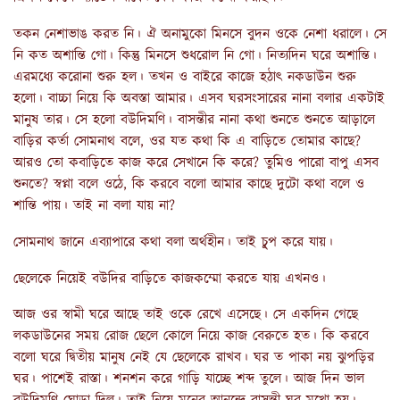
তকন নেশাভাঙ করত নি। ঐ অনামুকো মিনসে বুদন ওকে নেশা ধরালে। সে
নি কত অশান্তি গো। কিন্তু মিনসে শুধরোল নি গো। নিত্যদিন ঘরে অশান্তি।
এরমধ্যে করোনা শুরু হল। তখন ও বাইরে কাজে হঠাৎ নকডাউন শুরু
হলো। বাচ্চা নিয়ে কি অবস্তা আমার। এসব ঘরসংসারের নানা বলার একটাই
মানুষ তার। সে হলো বউদিমণি। বাসন্তীর নানা কথা শুনতে শুনতে আড়ালে
বাড়ির কর্তা সোমনাথ বলে, ওর যত কথা কি এ বাড়িতে তোমার কাছে?
আরও তো কবাড়িতে কাজ করে সেখানে কি করে? তুমিও পারো বাপু এসব
শুনতে? স্বপ্না বলে ওঠে, কি করবে বলো আমার কাছে দুটো কথা বলে ও
শান্তি পায়। তাই না বলা যায় না?
সোমনাথ জানে এব্যাপারে কথা বলা অর্থহীন। তাই চু্প করে যায়।
ছেলেকে নিয়েই বউদির বাড়িতে কাজকম্মো করতে যায় এখনও।
আজ ওর স্বামী ঘরে আছে তাই ওকে রেখে এসেছে। সে একদিন গেছে
লকডাউনের সময় রোজ ছেলে কোলে নিয়ে কাজ বেরুতে হত। কি করবে
বলো ঘরে দ্বিতীয় মানুষ নেই যে ছেলেকে রাখব। ঘর ত পাকা নয় ঝুপড়ির
ঘর। পাশেই রাস্তা। শনশন করে গাড়ি যাচ্ছে শব্দ তুলে। আজ দিন ভাল