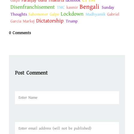
Galpo
Paranjay Guha Thakurta
facebook
Bengali
Disenfranchisement
TMC
kasmir
Sunday
Lockdown
Thoughts
Sahomoner Galpo
Madhyamik
Gabriel
Dictatorship
Garcia Markej
Trump
0 Comments
Post Comment