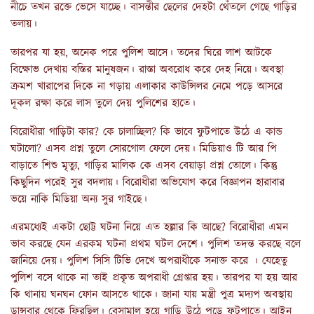
নীচে তখন রক্তে ভেসে যাচ্ছে। বাসন্তীর ছেলের দেহটা থেঁতলে গেছে গাড়ির
তলায়।
তারপর যা হয়, অনেক পরে পুলিশ আসে। তদের ঘিরে লাশ আটকে
বিক্ষোভ দেখায় বস্তির মানুষজন। রাস্তা অবরোধ করে দেহ নিয়ে। অবস্থা
ক্রমশ খারাপের দিকে না গড়ায় এলাকার কাউন্সিলর নেমে পড়ে আসরে
দূকল রক্ষা করে লাস তুলে দেয় পুলিশের হাতে।
বিরোধীরা গাড়িটা কার? কে চালাচ্ছিল? কি ভাবে ফুটপাতে উঠে এ কান্ড
ঘটালো? এসব প্রশ্ন তুলে সোরগোল ফেলে দেয়। মিডিয়াও টি আর পি
বাড়াতে শিশু মৃত্যু, গাড়ির মালিক কে এসব বেয়াড়া প্রশ্ন তোলে। কিন্তু
কিছুদিন পরেই সুর বদলায়। বিরোধীরা অভিযোগ করে বিজ্ঞাপন হারাবার
ভয়ে নাকি মিডিয়া অন্য সুর গাইছে।
এরমধ্যেই একটা ছোট্ট ঘটনা নিয়ে এত হল্লার কি আছে? বিরোধীরা এমন
ভাব করছে যেন এরকম ঘটনা প্রথম ঘটল দেশে। পুলিশ তদন্ত করছে বলে
জানিয়ে দেয়। পুলিশ সিসি টিভি দেখে অপরাধীকে সনাক্ত করে । যেহেতু
পুলিশ বসে থাকে না তাই প্রকৃত অপরাধী গ্রেপ্তার হয়। তারপর যা হয় আর
কি থানায় ঘনঘন ফোন আসতে থাকে। জানা যায় মন্ত্রী পুত্র মদ্যপ অবস্থায়
ডান্সবার থেকে ফিরছিল। বেসামাল হয়ে গাড়ি উঠে পড়ে ফুটপাতে। আইন