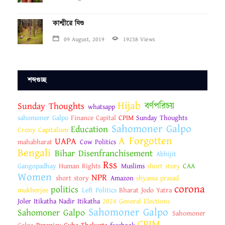
কাশ্মীরে যিশু
09 August, 2019
19238 Views
শব্দগুচ্ছ
Hijab
Sunday Thoughts
বর্ণপরিচয়
whatsapp
sahomoner Galpo
Finance Capital
CPIM
Sunday Thoughts
Sahomoner Galpo
Education
Crony Capitalism
A Forgotten
UAPA
mahabharat
Cow Politics
Bengali
Bihar Disenfranchisement
Abhijit
Rss
Gangopadhay
Human Rights
Muslims
short story
CAA
Women
NPR
short story
Amazon
shyama prasad
corona
politics
mukherjee
Left Politics
Bharat Jodo Yatra
Joler Itikatha Nadir Itikatha
2024 General Elections
Sahomoner Galpo
Sahomoner Galpo
Sahomoner
CPIM