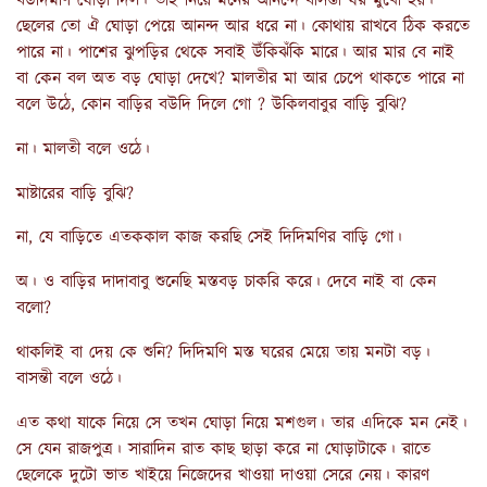
বউদিমণি ঘোড়া দিল। তাই নিয়ে মনের আনন্দে বাসন্তী ঘর মুখো হয়।
ছেলের তো ঐ ঘোড়া পেয়ে আনন্দ আর ধরে না। কোথায় রাখবে ঠিক করতে
পারে না। পাশের ঝুপড়ির থেকে সবাই উঁকিঝঁকি মারে। আর মার বে নাই
বা কেন বল অত বড় ঘোড়া দেখে? মালতীর মা আর চেপে থাকতে পারে না
বলে উঠে, কোন বাড়ির বউদি দিলে গো ? উকিলবাবুর বাড়ি বুঝি?
না। মালতী বলে ওঠে।
মাষ্টারের বাড়ি বুঝি?
না, যে বাড়িতে এতককাল কাজ করছি সেই দিদিমণির বাড়ি গো।
অ। ও বাড়ির দাদাবাবু শুনেছি মস্তবড় চাকরি করে। দেবে নাই বা কেন
বলো?
থাকলিই বা দেয় কে শুনি? দিদিমণি মস্ত ঘরের মেয়ে তায় মনটা বড়।
বাসন্তী বলে ওঠে।
এত কথা যাকে নিয়ে সে তখন ঘোড়া নিয়ে মশগুল। তার এদিকে মন নেই।
সে যেন রাজপুত্র। সারাদিন রাত কাছ ছাড়া করে না ঘোড়াটাকে। রাতে
ছেলেকে দুটো ভাত খাইয়ে নিজেদের খাওয়া দাওয়া সেরে নেয়। কারণ