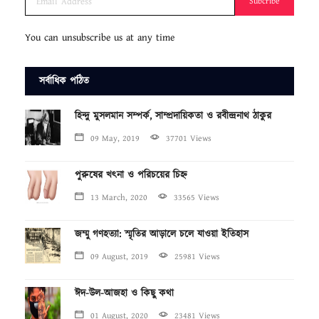
Subcribe
You can unsubscribe us at any time
সর্বাধিক পঠিত
হিন্দু মুসলমান সম্পর্ক, সাম্প্রদায়িকতা ও রবীন্দ্রনাথ ঠাকুর
09 May, 2019
37701 Views
পুরুষের খৎনা ও পরিচয়ের চিহ্ন
13 March, 2020
33565 Views
জম্মু গণহত্যা: স্মৃতির আড়ালে চলে যাওয়া ইতিহাস
09 August, 2019
25981 Views
ঈদ-উল-আজহা ও কিছু কথা
01 August, 2020
23481 Views