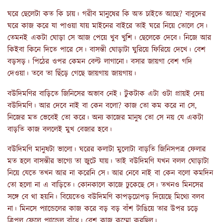
ঘরে ছেলেটা কত কি চায়। গরীব মানুষের কি অত চাইতে আছে? বাবুদের
ঘরে কাজ করে যা পাওয়া যায় মাইনের বাইরে তাই ঘরে নিয়ে তোলে সে।
তেমনই একটা ঘোড়া সে আজ পেয়ে খুব খুশি। ছেলেকে দেবে। নিজে আর
কিইবা কিনে দিতে পারে সে। বাসন্তী ঘোড়াটা ঘুরিয়ে ফিরিয়ে দেখে। বেশ
বড়সড়। পিঠের ওপর কেমন বেল্ট লাগানো। বসার জায়গা বেশ গদি
দেওয়া। তবে তা ছিঁড়ে গেছে জায়গায় জায়গায়।
বউদিমণির বাড়িতে জিনিসের অভাব নেই। টুকটাক এটা ওটা প্রায়ই দেয়
বউদিমণি। আর দেবে নাই বা কেন বলো? কাজ তো কম করে না সে,
নিজের মত ভেবেই তো করে। অন্য কাজের মানুষ তো সে নয় যে একটা
বাড়তি কাজ বললেই মুখ বেজার হবে।
বউদিমণি মানুষটা ভালো। ঘরের কলাটা মুলোটা বাড়তি জিনিসপত্র ফেলার
মত হলে বাসন্তীর ভাগ্যে তা জুটে যায়। তাই বউদিমণি যখন বলল ঘোড়াটা
নিয়ে যেতে তখন আর না করেনি সে। আর নেবে নাই বা কেন বলো কমদিন
তো হলো না এ বাড়িতে। কোনকালে কাজে ঢুকেছে সে। তখনও মিনসের
সঙ্গে বে থা হয়নি। বিয়েতেও বউদিমণি কাপড়চোপড় দিয়েছে মিথ্যে বলব
না। মিনসে প্যান্ডেলের কাজ করে বড় বড় বাঁশ টাঙিয়ে তার উপর চড়ে
ত্রিপল ফেলে প্যান্ডেল বাঁধে। বেশ কাজ কম্মো করছিল।