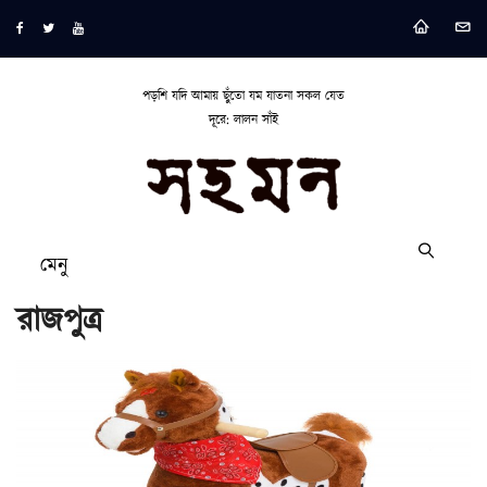
পড়শি যদি আমায় ছুঁতো যম যাতনা সকল যেত
দূরে: লালন সাঁই
মেনু
রাজপুত্র